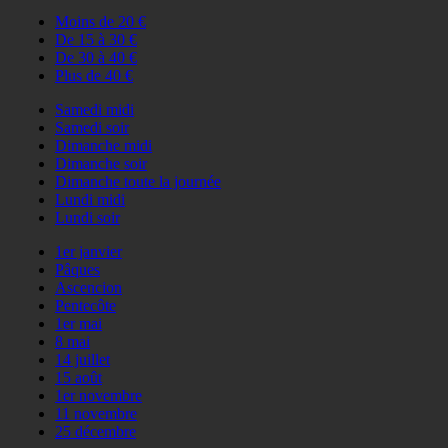
Moins de 20 €
De 15 à 30 €
De 30 à 40 €
Plus de 40 €
Samedi midi
Samedi soir
Dimanche midi
Dimanche soir
Dimanche toute la journée
Lundi midi
Lundi soir
1er janvier
Pâques
Ascencion
Pentecôte
1er mai
8 mai
14 juillet
15 août
1er novembre
11 novembre
25 décembre