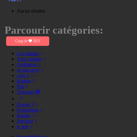
Aucun résultat
Parcourir catégories:
Coup de
2021
Les ultimes
Type cuisine
Ambiance >
Je suis avec
Lieu ?
Budget
Plat
Terrasses
Ouvert ?
Evènement
Rapide
Services
le soir
Vos préférées