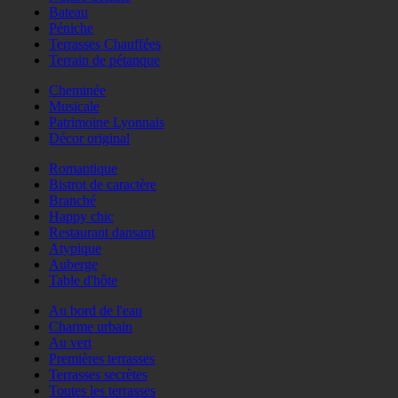
Bateau
Péniche
Terrasses Chauffées
Terrain de pétanque
Cheminée
Musicale
Patrimoine Lyonnais
Décor original
Romantique
Bistrot de caractère
Branché
Happy chic
Restaurant dansant
Atypique
Auberge
Table d'hôte
Au bord de l'eau
Charme urbain
Au vert
Premières terrasses
Terrasses secrètes
Toutes les terrasses