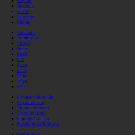
Poisson
Quenelle
Salade
Saucisson
Viande
Couscous
Hamburger
Burger
Nems
Paëla
Phö
Pizza
Sushi
Tajine
Tapas
Wok
Livraison àdomicile
Pizza livraison
Chinois livraison
Sushi livraison
Japonais livraison
Plateau repas livraison
Bistronomie