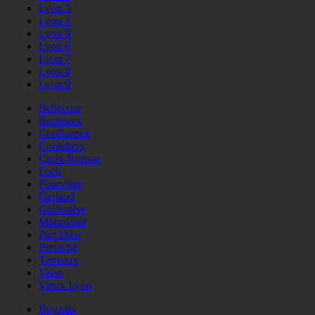
Lyon 3
Lyon 4
Lyon 5
Lyon 6
Lyon 7
Lyon 8
Lyon 9
Bellecour
Brotteaux
Confluence
Cordeliers
Croix-Rousse
Foch
Fourvière
Gerland
Guillotière
Monplaisir
Part Dieu
Perrache
Terreaux
Vaise
Vieux Lyon
Brignais