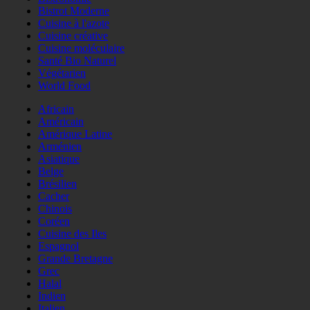
Bistrot Moderne
Cuisine à l'azote
Cuisine créative
Cuisine moléculaire
Santé Bio Naturel
Végétarien
World Food
Africain
Américain
Amérique Latine
Arménien
Asiatique
Belge
Brésilien
Cacher
Chinois
Coréen
Cuisine des Iles
Espagnol
Grande Bretagne
Grec
Halal
Indien
Italien