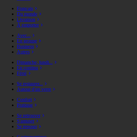
Français
Du monde
Livraison
À emporter
Avec...
En groupe
Business
Autres
Dimanche, lundi...
En continu
Férié
Se restaurer...
Autour d'un verre
Confort
Pratique
Se retrouver
S'amuser
Se reposer
Gastronomique