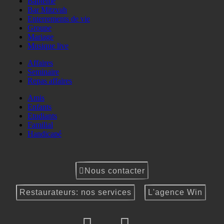
Baptême
Bar Mitzvah
Enterrements de vie
Groupe
Mariage
Musique live
Affaires
Seminaire
Repas affaires
Amis
Enfants
Etudiants
Familial
Handicapé
Nous contacter
Restaurateurs: nos services
L'agence Win