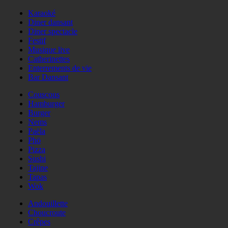
Karaoké
Diner dansant
Diner spectacle
Festif
Musique live
Catherinettes
Enterrements de vie
Bar Dansant
Couscous
Hamburger
Burger
Nems
Paëla
Phö
Pizza
Sushi
Tajine
Tapas
Wok
Andouillette
Choucroute
Crêpes