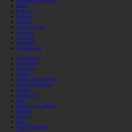
Authentique bouchon
Bistrot
Bouchon
Brasserie
Crêperie
Cuisine du Sud
Lyonnais
Provençal
Savoyard
Traditionnelle
Andouillette
Choucroute
Couscous
Crêpes
Cuisine au feu de bois
Cuisine du marché
Fondue
Grenouilles
Grill
Huitres et coquillages
Mâchon
Moules
Pâtes
Plats Végétariens