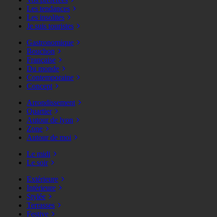
Les tendances
Les insolites
Je suis touristes
Gastronomique
Bouchon
Française
Du monde
Contemporaine
Concept
Arrondissement
Quartier
Autour de lyon
Zone
Autour de moi
Le midi
Le soir
Extérieure
Intérieure
Stylée
Terrasses
Festive