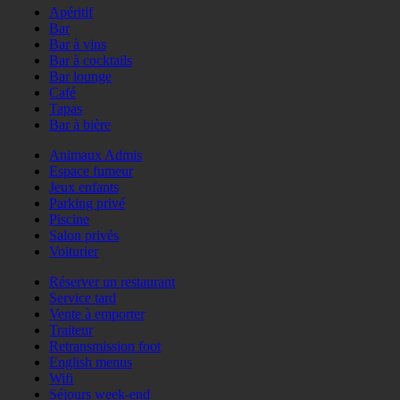
Apéritif
Bar
Bar à vins
Bar à cocktails
Bar lounge
Café
Tapas
Bar à bière
Animaux Admis
Espace fumeur
Jeux enfants
Parking privé
Piscine
Salon privés
Voiturier
Réserver un restaurant
Service tard
Vente à emporter
Traiteur
Retransmission foot
English menus
Wifi
Séjours week-end