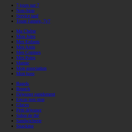
7 jours sur 7
Non-Stop
Service tard
Toute l'année, 7j/7
Ma Chérie
Mon Jules
Mes Enfants
Mes Amis
Mes Copines
Mes Potes
Mamie
Mon association
Mon boss
Bagels
Brunch
Déjeuner rapidement
Encas non stop
Glaces
Petit déjeuner
Salon de thé
Sandwicherie
Snacking