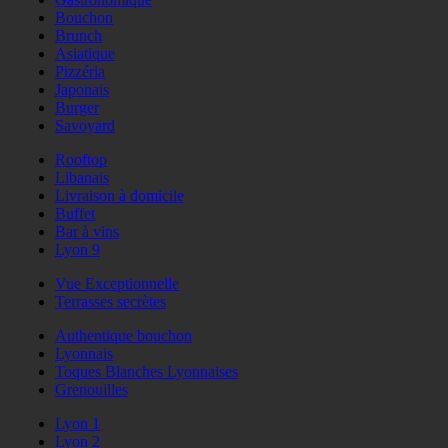
Bouchon
Brunch
Asiatique
Pizzéria
Japonais
Burger
Savoyard
Rooftop
Libanais
Livraison à domicile
Buffet
Bar à vins
Lyon 9
Vue Exceptionnelle
Terrasses secrètes
Authentique bouchon
Lyonnais
Toques Blanches Lyonnaises
Grenouilles
Lyon 1
Lyon 2