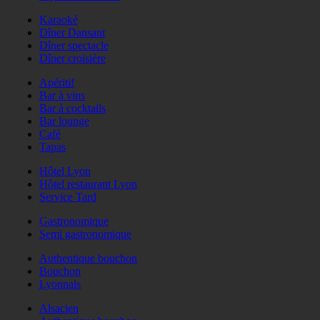
Karaoké
Dîner Dansant
Dîner spectacle
Dîner croisière
Apéritif
Bar à vins
Bar à cocktails
Bar lounge
Café
Tapas
Hôtel Lyon
Hôtel restaurant Lyon
Service Tard
Gastronomique
Semi gastronomique
Authentique bouchon
Bouchon
Lyonnais
Alsacien