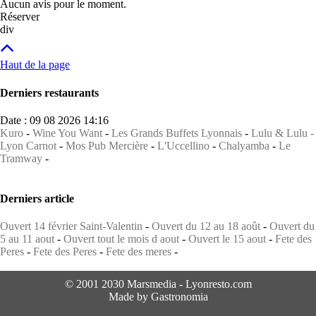
Aucun avis pour le moment.
Réserver
div
Haut de la page
Derniers restaurants
Date : 09 08 2026 14:16
Kuro
-
Wine You Want
-
Les Grands Buffets Lyonnais
-
Lulu & Lulu -
Lyon Carnot
-
Mos Pub Mercière
-
L'Uccellino
-
Chalyamba
-
Le
Tramway
-
Derniers article
Ouvert 14 février Saint-Valentin
-
Ouvert du 12 au 18 août
-
Ouvert du
5 au 11 aout
-
Ouvert tout le mois d aout
-
Ouvert le 15 aout
-
Fete des
Peres
-
Fete des Peres
-
Fete des meres
-
© 2001 2030 Marsmedia - Lyonresto.com
Made by Gastronomia