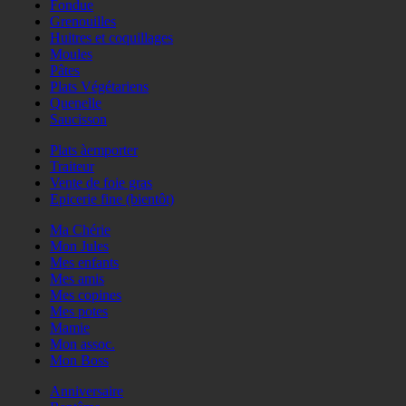
Fondue
Grenouilles
Huitres et coquillages
Moules
Pâtes
Plats Végétariens
Quenelle
Saucisson
Plats àemporter
Traiteur
Vente de foie gras
Epicerie fine (bientôt)
Ma Chérie
Mon Jules
Mes enfants
Mes amis
Mes copines
Mes potes
Mamie
Mon assoc.
Mon Boss
Anniversaire