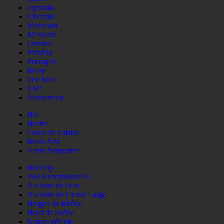
Japonais
Libanais
Marocain
Mexicain
Oriental
Pizzéria
Portugais
Russe
Tex Mex
Thaï
Vietnamien
Bio
Buffet
Cours de cuisine
Resto àvin
Vente àemporter
Rooftop
Vue Exceptionnelle
Au bord de l'eau
Au bord du Grand Large
Berges du Rhône
Bord de Saône
Nature détente