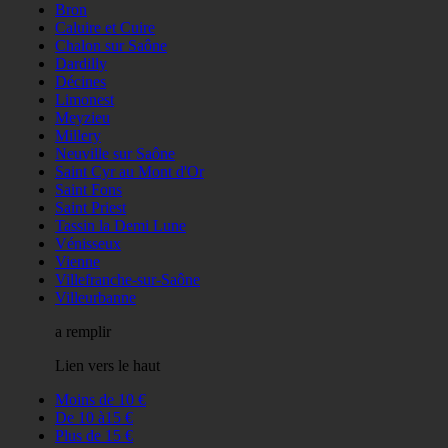
Bron
Caluire et Cuire
Chalon sur Saône
Dardilly
Décines
Limonest
Meyzieu
Millery
Neuville sur Saône
Saint Cyr au Mont d'Or
Saint Fons
Saint Priest
Tassin la Demi Lune
Vénisseux
Vienne
Villefranche-sur-Saône
Villeurbanne
a remplir
Lien vers le haut
Moins de 10 €
De 10 à15 €
Plus de 15 €