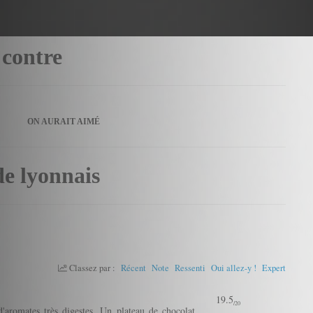
 contre
ON AURAIT AIMÉ
de lyonnais
Classez par :
Récent
Note
Ressenti
Oui allez-y !
Expert
19.5
/20
d'aromates très digestes. Un plateau de chocolat