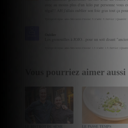
avec au moins plus d'un kilo par personne vous es
régal!! AH j'allais oublier son foie gras tout ça po
Tytexpe de repas: amis Mes notes Cuisine: 5 | Cadre: 5 | Service: | Quantité :
Oublier
labouche
Les grenouilles à JOJO...pour un soit disant "ancie
Tytexpe de repas: amis Mes notes Cuisine: 1.5 | Cadre: 1.5 | Service: | Quanti
Vous pourriez aimer aussi
LE BISTROT DU 6ÈME
LE PASSE TEMPS