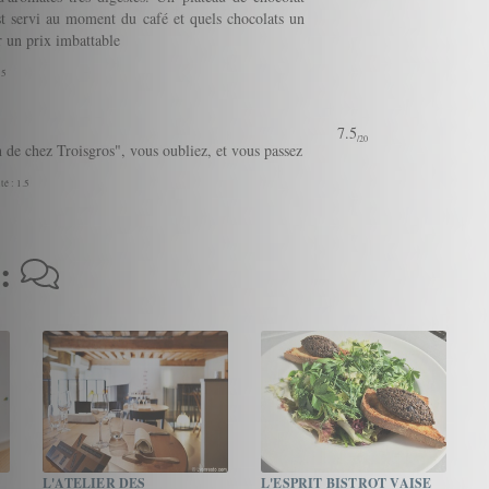
t servi au moment du café et quels chocolats un
ur un prix imbattable
 5
7.5
/20
n de chez Troisgros", vous oubliez, et vous passez
té : 1.5
 :
L'ATELIER DES
L'ESPRIT BISTROT VAISE