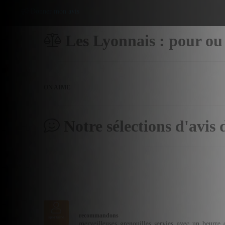
Donner mon avis
Les Lyonnais : pour ou
ON AIME
Notre sélections d'avis 
recommandons
sportaire
merveilleuses grenouilles servies avec un beurre 