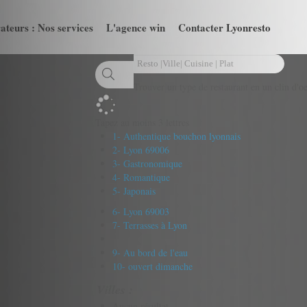
ateurs : Nos services
L'agence win
Contacter Lyonresto
Trouver un type de restaurant en un clin d'oe
Tapez au moins 3 lettres
1- Authentique bouchon lyonnais
2- Lyon 69006
3- Gastronomique
4- Romantique
5- Japonais
6- Lyon 69003
7- Terrasses à Lyon
9- Au bord de l'eau
10- ouvert dimanche
Villes :
Aucun résultat