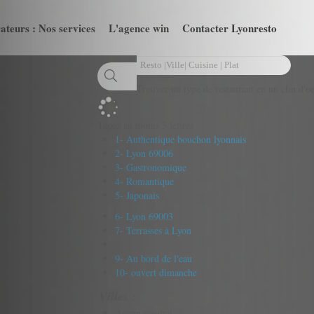
ateurs : Nos services
L'agence win
Contacter Lyonresto
Trouver un type de restaurant en un clin d'oe
Tapez au moins 3 lettres
1- Authentique bouchon lyonnais
2- Lyon 69006
3- Gastronomique
4- Romantique
5- Japonais
6- Lyon 69003
7- Terrasses à Lyon
9- Au bord de l'eau
10- ouvert dimanche
Villes :
Aucun résultat