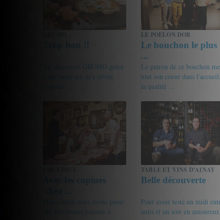
GRUMO
LE POELON DOR
Trop bon !!
Le bouchon le plus
...
J'ai découvert GRUMO grâce
Le patron de ce bouchon me
à une amie qui m'a invité
tout son coeur dans l'accueil
pour un ...
la qualité ...
18/20
Severine
18.5/20
Gourmet de passage
CHEZ PAUL
TABLE ET VINS D'AINAY
Avec les copines
Belle découverte
'chez ...
Merci lundi nous avons passé
Pour avoir testé un midi ent
une très bonne journée à
amis et un soir en amoureux