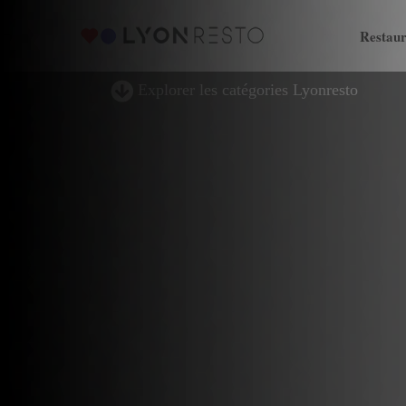
Restaur
Explorer les catégories Lyonresto