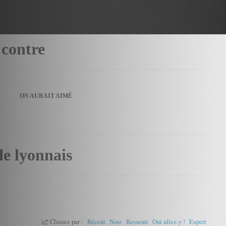
 contre
ON AURAIT AIMÉ
de lyonnais
Classez par :
Récent
Note
Ressenti
Oui allez-y !
Expert