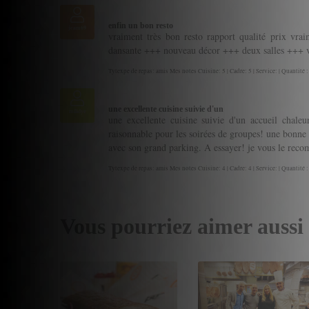
enfin un bon resto
jcam69
vraiment très bon resto rapport qualité prix vrai
dansante +++ nouveau décor +++ deux salles +++ vr
Tytexpe de repas: amis Mes notes Cuisine: 5 | Cadre: 5 | Service: | Quantité :
une excellente cuisine suivie d'un
milidye
une excellente cuisine suivie d'un accueil chale
raisonnable pour les soirées de groupes! une bonne 
avec son grand parking. A essayer! je vous le rec
Tytexpe de repas: amis Mes notes Cuisine: 4 | Cadre: 4 | Service: | Quantité :
Vous pourriez aimer aussi