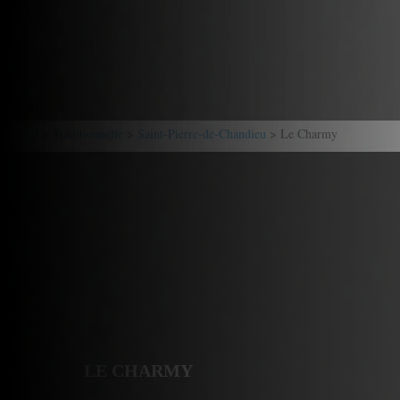
Accueil
>
Traditionnelle
>
Saint-Pierre-de-Chandieu
> Le Charmy
LE CHARMY