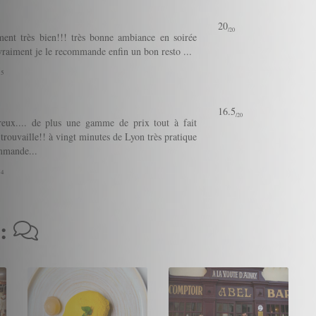
20
/20
ment très bien!!! très bonne ambiance en soirée
aiment je le recommande enfin un bon resto ...
 5
16.5
/20
ureux.... de plus une gamme de prix tout à fait
trouvaille!! à vingt minutes de Lyon très pratique
ommande...
 4
 :