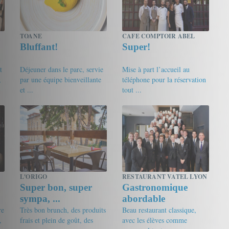
TOANE
CAFE COMPTOIR ABEL
Bluffant!
Super!
t
Déjeuner dans le parc, servie
Mise à part l’accueil au
,
par une équipe bienveillante
téléphone pour la réservation
et ...
tout ...
19/20
Gourmet de passage
17.5/20
Koalabear
L'ORIGO
RESTAURANT VATEL LYON
Super bon, super
Gastronomique
sympa, ...
abordable
re
Très bon brunch, des produits
Beau restaurant classique,
,
frais et plein de goût, des
avec les élèves comme