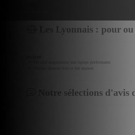
Reserver
Donner mon avis
Les Lyonnais : pour ou
ON AIME
Un chef magnianime une équipe performante
Cuisine aliment frais et fait maison
Notre sélections d'avis 