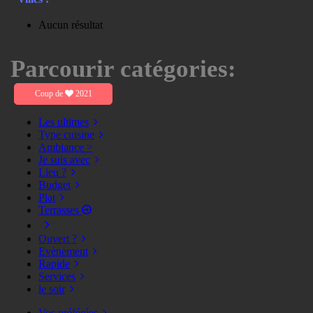
Aucun résultat
Parcourir catégories:
Coup de
2021
Les ultimes
Type cuisine
Ambiance >
Je suis avec
Lieu ?
Budget
Plat
Terrasses
Ouvert ?
Evènement
Rapide
Services
le soir
Vos préférées