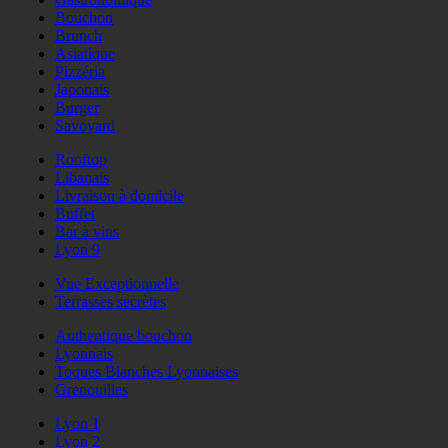
Bouchon
Brunch
Asiatique
Pizzéria
Japonais
Burger
Savoyard
Rooftop
Libanais
Livraison à domicile
Buffet
Bar à vins
Lyon 9
Vue Exceptionnelle
Terrasses secrètes
Authentique bouchon
Lyonnais
Toques Blanches Lyonnaises
Grenouilles
Lyon 1
Lyon 2