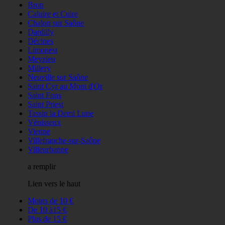
Bron
Caluire et Cuire
Chalon sur Saône
Dardilly
Décines
Limonest
Meyzieu
Millery
Neuville sur Saône
Saint Cyr au Mont d'Or
Saint Fons
Saint Priest
Tassin la Demi Lune
Vénisseux
Vienne
Villefranche-sur-Saône
Villeurbanne
a remplir
Lien vers le haut
Moins de 10 €
De 10 à15 €
Plus de 15 €