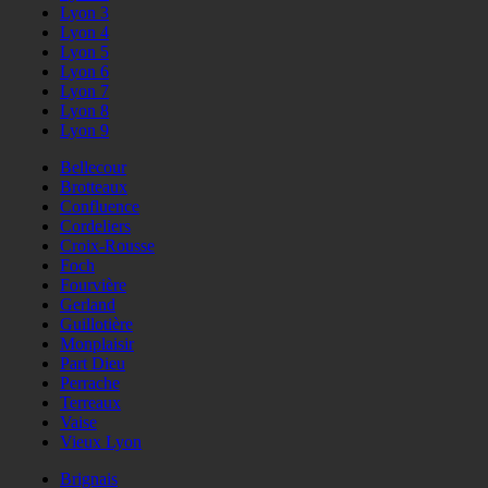
Lyon 3
Lyon 4
Lyon 5
Lyon 6
Lyon 7
Lyon 8
Lyon 9
Bellecour
Brotteaux
Confluence
Cordeliers
Croix-Rousse
Foch
Fourvière
Gerland
Guillotière
Monplaisir
Part Dieu
Perrache
Terreaux
Vaise
Vieux Lyon
Brignais