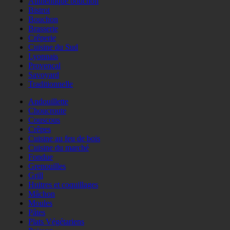
Authentique bouchon
Bistrot
Bouchon
Brasserie
Crêperie
Cuisine du Sud
Lyonnais
Provençal
Savoyard
Traditionnelle
Andouillette
Choucroute
Couscous
Crêpes
Cuisine au feu de bois
Cuisine du marché
Fondue
Grenouilles
Grill
Huitres et coquillages
Mâchon
Moules
Pâtes
Plats Végétariens