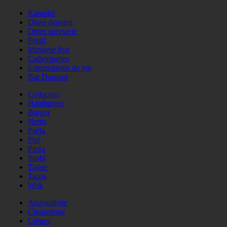
Karaoké
Diner dansant
Diner spectacle
Festif
Musique live
Catherinettes
Enterrements de vie
Bar Dansant
Couscous
Hamburger
Burger
Nems
Paëla
Phö
Pizza
Sushi
Tajine
Tapas
Wok
Andouillette
Choucroute
Crêpes