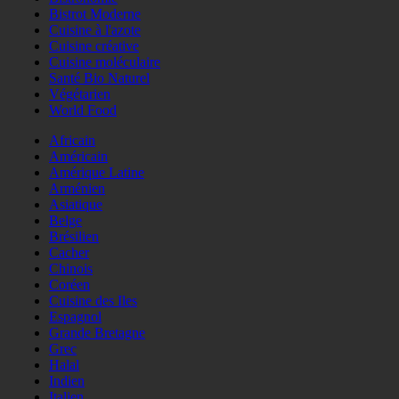
Bistrot Moderne
Cuisine à l'azote
Cuisine créative
Cuisine moléculaire
Santé Bio Naturel
Végétarien
World Food
Africain
Américain
Amérique Latine
Arménien
Asiatique
Belge
Brésilien
Cacher
Chinois
Coréen
Cuisine des Iles
Espagnol
Grande Bretagne
Grec
Halal
Indien
Italien