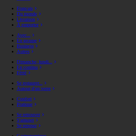
Français
Du monde
Livraison
À emporter
Avec...
En groupe
Business
Autres
Dimanche, lundi...
En continu
Férié
Se restaurer...
Autour d'un verre
Confort
Pratique
Se retrouver
S'amuser
Se reposer
Gastronomique