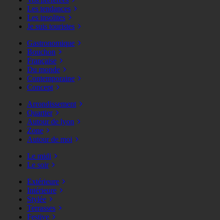
Les tendances
Les insolites
Je suis touristes
Gastronomique
Bouchon
Française
Du monde
Contemporaine
Concept
Arrondissement
Quartier
Autour de lyon
Zone
Autour de moi
Le midi
Le soir
Extérieure
Intérieure
Stylée
Terrasses
Festive