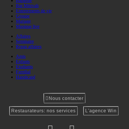
Baptême
Bar Mitzvah
Enterrements de vie
Groupe
Mariage
Musique live
Affaires
Seminaire
Repas affaires
Amis
Enfants
Etudiants
Familial
Handicapé
Nous contacter
Restaurateurs: nos services
L'agence Win