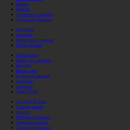
Bateau
Péniche
Terrasses Chauffées
Terrain de pétanque
Cheminée
Musicale
Patrimoine Lyonnais
Décor original
Romantique
Bistrot de caractère
Branché
Happy chic
Restaurant dansant
Atypique
Auberge
Table d'hôte
Au bord de l'eau
Charme urbain
Au vert
Premières terrasses
Terrasses secrètes
Toutes les terrasses