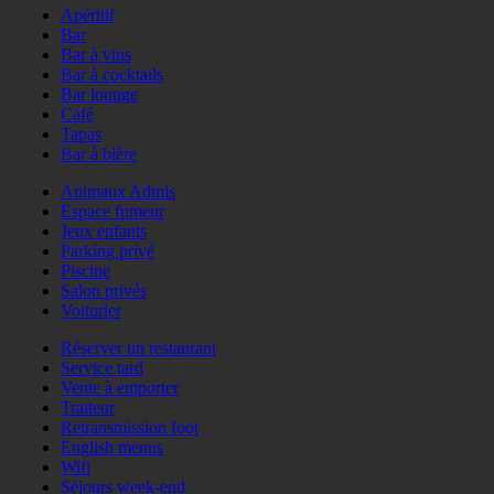
Apéritif
Bar
Bar à vins
Bar à cocktails
Bar lounge
Café
Tapas
Bar à bière
Animaux Admis
Espace fumeur
Jeux enfants
Parking privé
Piscine
Salon privés
Voiturier
Réserver un restaurant
Service tard
Vente à emporter
Traiteur
Retransmission foot
English menus
Wifi
Séjours week-end