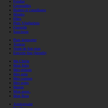
Fondue
Grenouilles
Huitres et coquillages
Moules
Pâtes
Plats Végétariens
Quenelle
Saucisson
Plats àemporter
Traiteur
Vente de foie gras
Epicerie fine (bientôt)
Ma Chérie
Mon Jules
Mes enfants
Mes amis
Mes copines
Mes potes
Mamie
Mon assoc.
Mon Boss
Anniversaire