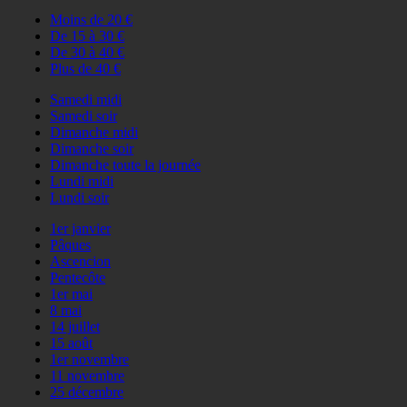
Moins de 20 €
De 15 à 30 €
De 30 à 40 €
Plus de 40 €
Samedi midi
Samedi soir
Dimanche midi
Dimanche soir
Dimanche toute la journée
Lundi midi
Lundi soir
1er janvier
Pâques
Ascencion
Pentecôte
1er mai
8 mai
14 juillet
15 août
1er novembre
11 novembre
25 décembre