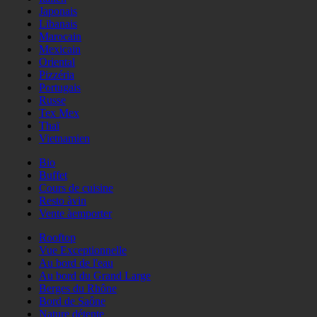
Japonais
Libanais
Marocain
Mexicain
Oriental
Pizzéria
Portugais
Russe
Tex Mex
Thaï
Vietnamien
Bio
Buffet
Cours de cuisine
Resto àvin
Vente àemporter
Rooftop
Vue Exceptionnelle
Au bord de l'eau
Au bord du Grand Large
Berges du Rhône
Bord de Saône
Nature détente