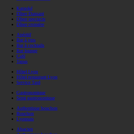
Karaoké
Dîner Dansant
Dîner spectacle
Dîner croisière
Apéritif
Bar à vins
Bar à cocktails
Bar lounge
Café
Tapas
Hôtel Lyon
Hôtel restaurant Lyon
Service Tard
Gastronomique
Semi gastronomique
Authentique bouchon
Bouchon
Lyonnais
Alsacien