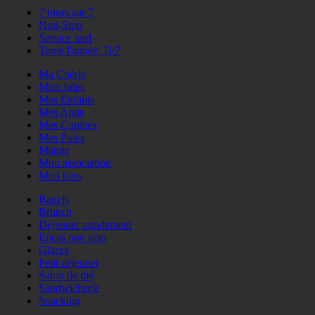
7 jours sur 7
Non-Stop
Service tard
Toute l'année, 7j/7
Ma Chérie
Mon Jules
Mes Enfants
Mes Amis
Mes Copines
Mes Potes
Mamie
Mon association
Mon boss
Bagels
Brunch
Déjeuner rapidement
Encas non stop
Glaces
Petit déjeuner
Salon de thé
Sandwicherie
Snacking