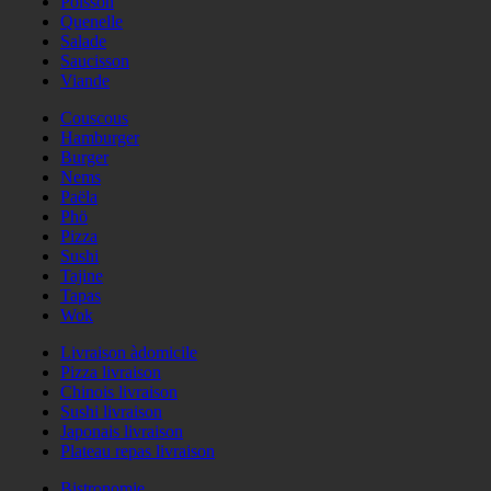
Poisson
Quenelle
Salade
Saucisson
Viande
Couscous
Hamburger
Burger
Nems
Paëla
Phö
Pizza
Sushi
Tajine
Tapas
Wok
Livraison àdomicile
Pizza livraison
Chinois livraison
Sushi livraison
Japonais livraison
Plateau repas livraison
Bistronomie