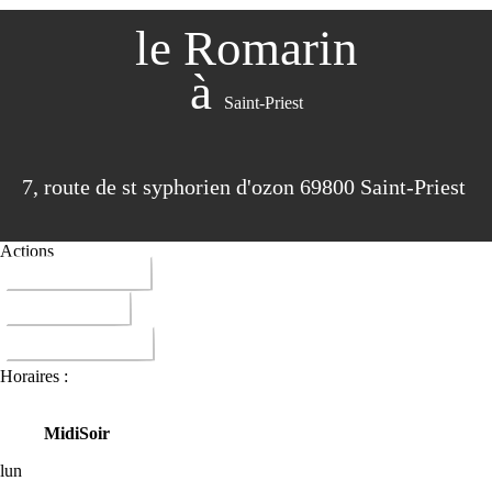
le Romarin
à
Saint-Priest
7, route de st syphorien d'ozon 69800 Saint-Priest
Actions
04 78 21 00 54
ITINERAIRE
DONNER AVIS
Horaires :
Midi
Soir
lun