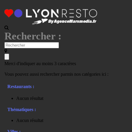
Rechercher :
Merci d'indiquer au moins 3 caractères
Vous pouvez aussi rechercher parmis nos catégories ici :
Restaurants :
Aucun résultat
Thématiques :
Aucun résultat
Villes :