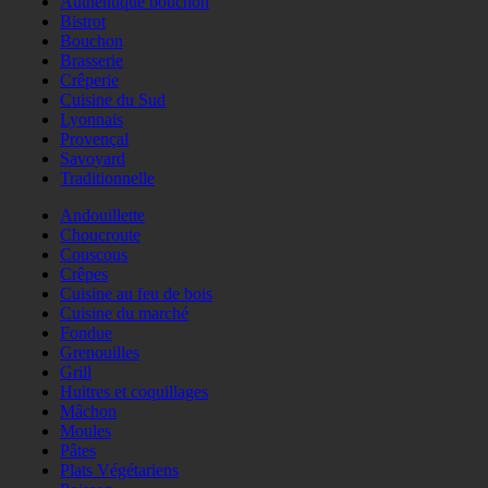
Authentique bouchon
Bistrot
Bouchon
Brasserie
Crêperie
Cuisine du Sud
Lyonnais
Provençal
Savoyard
Traditionnelle
Andouillette
Choucroute
Couscous
Crêpes
Cuisine au feu de bois
Cuisine du marché
Fondue
Grenouilles
Grill
Huitres et coquillages
Mâchon
Moules
Pâtes
Plats Végétariens