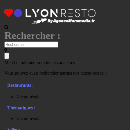
Rechercher :
Merci d'indiquer au moins 3 caractères
Vous pouvez aussi rechercher parmis nos catégories ici :
Restaurants :
Aucun résultat
Thématiques :
Aucun résultat
Villes :