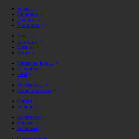
Français
Du monde
Livraison
À emporter
Avec...
En groupe
Business
Autres
Dimanche, lundi...
En continu
Férié
Se restaurer...
Autour d'un verre
Confort
Pratique
Se retrouver
S'amuser
Se reposer
Gastronomique