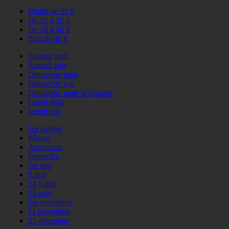
Moins de 20 €
De 15 à 30 €
De 30 à 40 €
Plus de 40 €
Samedi midi
Samedi soir
Dimanche midi
Dimanche soir
Dimanche toute la journée
Lundi midi
Lundi soir
1er janvier
Pâques
Ascencion
Pentecôte
1er mai
8 mai
14 juillet
15 août
1er novembre
11 novembre
25 décembre