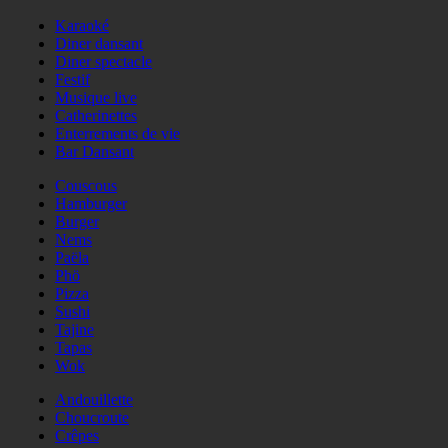
Karaoké
Diner dansant
Diner spectacle
Festif
Musique live
Catherinettes
Enterrements de vie
Bar Dansant
Couscous
Hamburger
Burger
Nems
Paëla
Phö
Pizza
Sushi
Tajine
Tapas
Wok
Andouillette
Choucroute
Crêpes