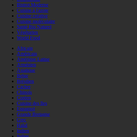
Bistrot Moderne
Cuisine à l'azote
Cuisine créative
Cuisine moléculaire
Santé Bio Naturel
Végétarien
World Food
Africain
Américain
Amérique Latine
Arménien
Asiatique
Belge
Brésilien
Cacher
Chinois
Coréen
Cuisine des Iles
Espagnol
Grande Bretagne
Grec
Halal
Indien
Italien