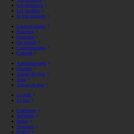
Les tendances
Les insolites
Je suis touristes
Gastronomique
Bouchon
Française
Du monde
Contemporaine
Concept
Arrondissement
Quartier
Autour de lyon
Zone
Autour de moi
Le midi
Le soir
Extérieure
Intérieure
Stylée
Terrasses
Festive