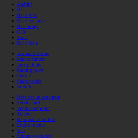
Apéritif
Bar
Bar à vins
Bar à cocktails
Bar lounge
Café
Tapas
Bar à bière
Animaux Admis
Espace fumeur
Jeux enfants
Parking privé
Piscine
Salon privés
Voiturier
Réserver un restaurant
Service tard
Vente à emporter
Traiteur
Retransmission foot
English menus
Wifi
Séjours week-end