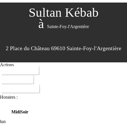
Sultan Kébab
à
Sainte-Foy-l'Argentière
2 Place du Château 69610 Sainte-Foy-l'Argentière
Actions
04 74 72 21 39
ITINERAIRE
DONNER AVIS
Horaires :
Midi
Soir
lun