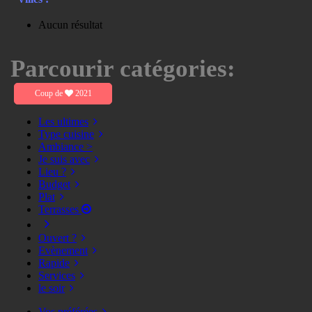
Aucun résultat
Parcourir catégories:
Coup de
2021
Les ultimes
Type cuisine
Ambiance >
Je suis avec
Lieu ?
Budget
Plat
Terrasses
Ouvert ?
Evènement
Rapide
Services
le soir
Vos préférées