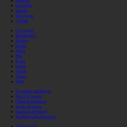
Poisson
Quenelle
Salade
Saucisson
Viande
Couscous
Hamburger
Burger
Nems
Paëla
Phö
Pizza
Sushi
Tajine
Tapas
Wok
Livraison àdomicile
Pizza livraison
Chinois livraison
Sushi livraison
Japonais livraison
Plateau repas livraison
Bistronomie