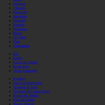
Japonais
Libanais
Marocain
Mexicain
Oriental
Pizzéria
Portugais
Russe
Tex Mex
Thaï
Vietnamien
Bio
Buffet
Cours de cuisine
Resto àvin
Vente àemporter
Rooftop
Vue Exceptionnelle
Au bord de l'eau
Au bord du Grand Large
Berges du Rhône
Bord de Saône
Nature détente