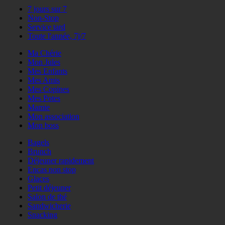
7 jours sur 7
Non-Stop
Service tard
Toute l'année, 7j/7
Ma Chérie
Mon Jules
Mes Enfants
Mes Amis
Mes Copines
Mes Potes
Mamie
Mon association
Mon boss
Bagels
Brunch
Déjeuner rapidement
Encas non stop
Glaces
Petit déjeuner
Salon de thé
Sandwicherie
Snacking