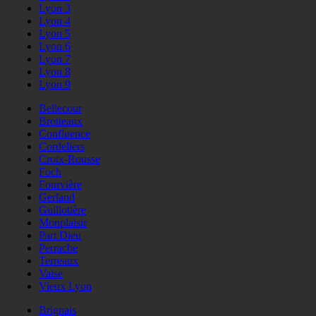
Lyon 3
Lyon 4
Lyon 5
Lyon 6
Lyon 7
Lyon 8
Lyon 9
Bellecour
Brotteaux
Confluence
Cordeliers
Croix-Rousse
Foch
Fourvière
Gerland
Guillotière
Monplaisir
Part Dieu
Perrache
Terreaux
Vaise
Vieux Lyon
Brignais