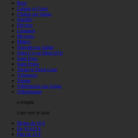
Bron
Caluire et Cuire
Chalon sur Saône
Dardilly
Décines
Limonest
Meyzieu
Millery
Neuville sur Saône
Saint Cyr au Mont d'Or
Saint Fons
Saint Priest
Tassin la Demi Lune
Vénisseux
Vienne
Villefranche-sur-Saône
Villeurbanne
a remplir
Lien vers le haut
Moins de 10 €
De 10 à15 €
Plus de 15 €