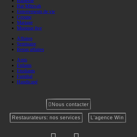
Baptême
Bar Mitzvah
Enterrements de vie
Groupe
Mariage
Musique live
Affaires
Seminaire
Repas affaires
Amis
Enfants
Etudiants
Familial
Handicapé
Nous contacter
Restaurateurs: nos services
L'agence Win