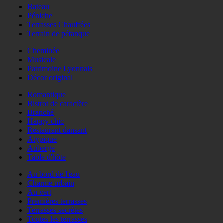
Bateau
Péniche
Terrasses Chauffées
Terrain de pétanque
Cheminée
Musicale
Patrimoine Lyonnais
Décor original
Romantique
Bistrot de caractère
Branché
Happy chic
Restaurant dansant
Atypique
Auberge
Table d'hôte
Au bord de l'eau
Charme urbain
Au vert
Premières terrasses
Terrasses secrètes
Toutes les terrasses