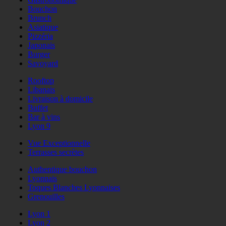
Bouchon
Brunch
Asiatique
Pizzéria
Japonais
Burger
Savoyard
Rooftop
Libanais
Livraison à domicile
Buffet
Bar à vins
Lyon 9
Vue Exceptionnelle
Terrasses secrètes
Authentique bouchon
Lyonnais
Toques Blanches Lyonnaises
Grenouilles
Lyon 1
Lyon 2