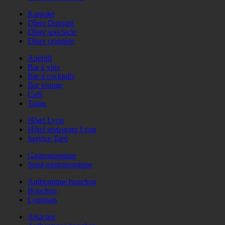
Karaoké
Dîner Dansant
Dîner spectacle
Dîner croisière
Apéritif
Bar à vins
Bar à cocktails
Bar lounge
Café
Tapas
Hôtel Lyon
Hôtel restaurant Lyon
Service Tard
Gastronomique
Semi gastronomique
Authentique bouchon
Bouchon
Lyonnais
Alsacien