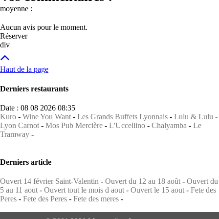
moyenne :
Aucun avis pour le moment.
Réserver
div
Haut de la page
Derniers restaurants
Date : 08 08 2026 08:35
Kuro
-
Wine You Want
-
Les Grands Buffets Lyonnais
-
Lulu & Lulu -
Lyon Carnot
-
Mos Pub Mercière
-
L'Uccellino
-
Chalyamba
-
Le
Tramway
-
Derniers article
Ouvert 14 février Saint-Valentin
-
Ouvert du 12 au 18 août
-
Ouvert du
5 au 11 aout
-
Ouvert tout le mois d aout
-
Ouvert le 15 aout
-
Fete des
Peres
-
Fete des Peres
-
Fete des meres
-