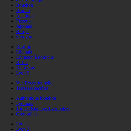
Bouchon
Brunch
Asiatique
Pizzéria
Japonais
Burger
Savoyard
Rooftop
Libanais
Livraison à domicile
Buffet
Bar à vins
Lyon 9
Vue Exceptionnelle
Terrasses secrètes
Authentique bouchon
Lyonnais
Toques Blanches Lyonnaises
Grenouilles
Lyon 1
Lyon 2