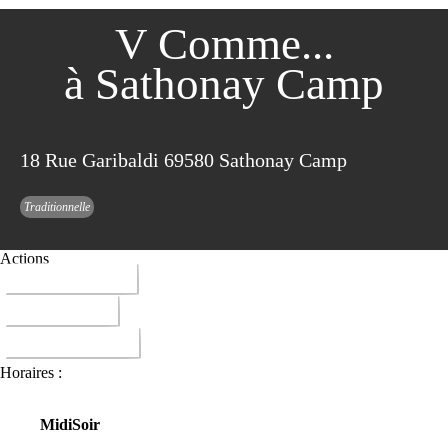
V Comme...
à Sathonay Camp
18 Rue Garibaldi 69580 Sathonay Camp
Traditionnelle
Actions
04 78 08 57 89
ITINERAIRE
DONNER AVIS
Horaires :
Midi
Soir