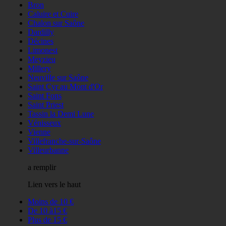
Bron
Caluire et Cuire
Chalon sur Saône
Dardilly
Décines
Limonest
Meyzieu
Millery
Neuville sur Saône
Saint Cyr au Mont d'Or
Saint Fons
Saint Priest
Tassin la Demi Lune
Vénisseux
Vienne
Villefranche-sur-Saône
Villeurbanne
a remplir
Lien vers le haut
Moins de 10 €
De 10 à15 €
Plus de 15 €