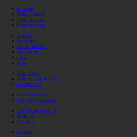
Karaoké
Dîner Dansant
Dîner spectacle
Dîner croisière
Apéritif
Bar à vins
Bar à cocktails
Bar lounge
Café
Tapas
Hôtel Lyon
Hôtel restaurant Lyon
Service Tard
Gastronomique
Semi gastronomique
Authentique bouchon
Bouchon
Lyonnais
Alsacien