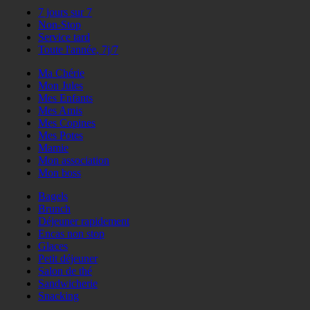
7 jours sur 7
Non-Stop
Service tard
Toute l'année, 7j/7
Ma Chérie
Mon Jules
Mes Enfants
Mes Amis
Mes Copines
Mes Potes
Mamie
Mon association
Mon boss
Bagels
Brunch
Déjeuner rapidement
Encas non stop
Glaces
Petit déjeuner
Salon de thé
Sandwicherie
Snacking