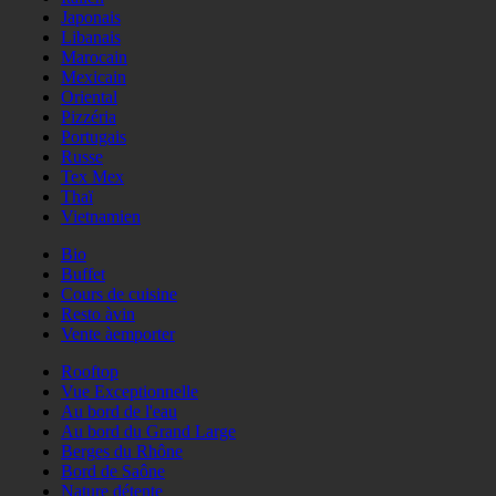
Japonais
Libanais
Marocain
Mexicain
Oriental
Pizzéria
Portugais
Russe
Tex Mex
Thaï
Vietnamien
Bio
Buffet
Cours de cuisine
Resto àvin
Vente àemporter
Rooftop
Vue Exceptionnelle
Au bord de l'eau
Au bord du Grand Large
Berges du Rhône
Bord de Saône
Nature détente