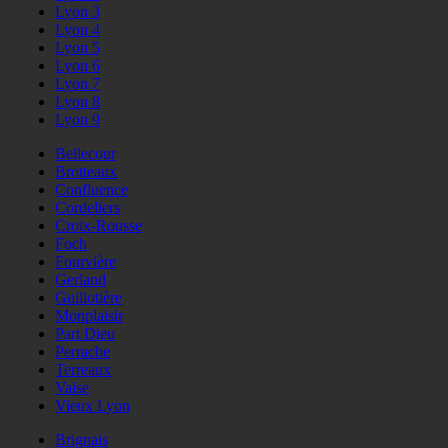
Lyon 3
Lyon 4
Lyon 5
Lyon 6
Lyon 7
Lyon 8
Lyon 9
Bellecour
Brotteaux
Confluence
Cordeliers
Croix-Rousse
Foch
Fourvière
Gerland
Guillotière
Monplaisir
Part Dieu
Perrache
Terreaux
Vaise
Vieux Lyon
Brignais