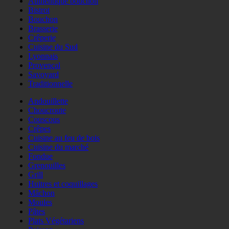
Authentique bouchon
Bistrot
Bouchon
Brasserie
Crêperie
Cuisine du Sud
Lyonnais
Provençal
Savoyard
Traditionnelle
Andouillette
Choucroute
Couscous
Crêpes
Cuisine au feu de bois
Cuisine du marché
Fondue
Grenouilles
Grill
Huitres et coquillages
Mâchon
Moules
Pâtes
Plats Végétariens