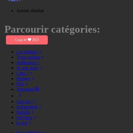
Aucun résultat
Parcourir catégories:
Coup de
2021
Les ultimes
Type cuisine
Ambiance >
Je suis avec
Lieu ?
Budget
Plat
Terrasses
Ouvert ?
Evènement
Rapide
Services
le soir
Vos préférées