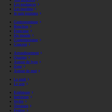
Les tendances
Les insolites
Je suis touristes
Gastronomique
Bouchon
Française
Du monde
Contemporaine
Concept
Arrondissement
Quartier
Autour de lyon
Zone
Autour de moi
Le midi
Le soir
Extérieure
Intérieure
Stylée
Terrasses
Festive