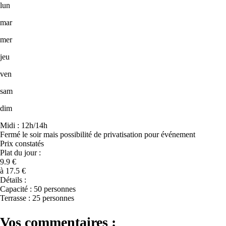
lun
mar
mer
jeu
ven
sam
dim
Midi : 12h/14h
Fermé le soir mais possibilité de privatisation pour événement
Prix constatés
Plat du jour :
9.9 €
à 17.5 €
Détails :
Capacité : 50 personnes
Terrasse : 25 personnes
Vos commentaires :