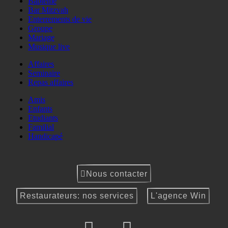
Baptême
Bar Mitzvah
Enterrements de vie
Groupe
Mariage
Musique live
Affaires
Seminaire
Repas affaires
Amis
Enfants
Etudiants
Familial
Handicapé
Nous contacter
Restaurateurs: nos services
L'agence Win