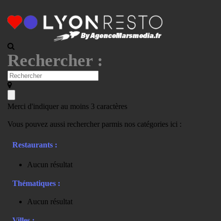
Rechercher :
Merci d'indiquer au moins 3 caractères
Vous pouvez aussi rechercher parmis nos catégories ici :
Restaurants :
Aucun résultat
Thématiques :
Aucun résultat
Villes :