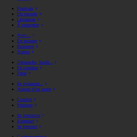
Français
Du monde
Livraison
À emporter
Avec...
En groupe
Business
Autres
Dimanche, lundi...
En continu
Férié
Se restaurer...
Autour d'un verre
Confort
Pratique
Se retrouver
S'amuser
Se reposer
Gastronomique