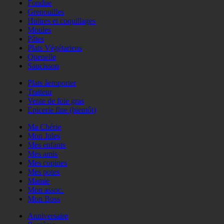
Fondue
Grenouilles
Huitres et coquillages
Moules
Pâtes
Plats Végétariens
Quenelle
Saucisson
Plats àemporter
Traiteur
Vente de foie gras
Epicerie fine (bientôt)
Ma Chérie
Mon Jules
Mes enfants
Mes amis
Mes copines
Mes potes
Mamie
Mon assoc.
Mon Boss
Anniversaire