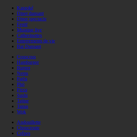
Karaoké
Diner dansant
Diner spectacle
Festif
Musique live
Catherinettes
Enterrements de vie
Bar Dansant
Couscous
Hamburger
Burger
Nems
Paëla
Phö
Pizza
Sushi
Tajine
Tapas
Wok
Andouillette
Choucroute
Crêpes