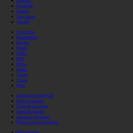
Poisson
Quenelle
Salade
Saucisson
Viande
Couscous
Hamburger
Burger
Nems
Paëla
Phö
Pizza
Sushi
Tajine
Tapas
Wok
Livraison àdomicile
Pizza livraison
Chinois livraison
Sushi livraison
Japonais livraison
Plateau repas livraison
Bistronomie