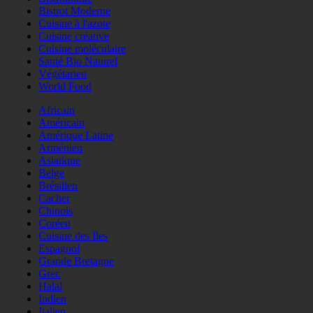
Bistrot Moderne
Cuisine à l'azote
Cuisine créative
Cuisine moléculaire
Santé Bio Naturel
Végétarien
World Food
Africain
Américain
Amérique Latine
Arménien
Asiatique
Belge
Brésilien
Cacher
Chinois
Coréen
Cuisine des Iles
Espagnol
Grande Bretagne
Grec
Halal
Indien
Italien