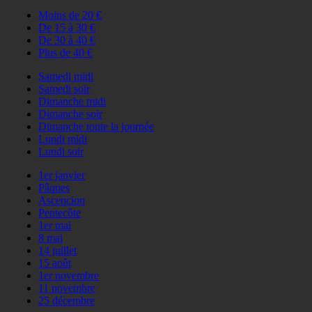
Moins de 20 €
De 15 à 30 €
De 30 à 40 €
Plus de 40 €
Samedi midi
Samedi soir
Dimanche midi
Dimanche soir
Dimanche toute la journée
Lundi midi
Lundi soir
1er janvier
Pâques
Ascencion
Pentecôte
1er mai
8 mai
14 juillet
15 août
1er novembre
11 novembre
25 décembre