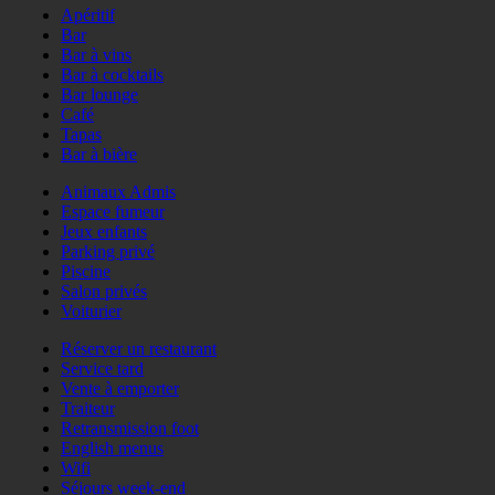
Apéritif
Bar
Bar à vins
Bar à cocktails
Bar lounge
Café
Tapas
Bar à bière
Animaux Admis
Espace fumeur
Jeux enfants
Parking privé
Piscine
Salon privés
Voiturier
Réserver un restaurant
Service tard
Vente à emporter
Traiteur
Retransmission foot
English menus
Wifi
Séjours week-end