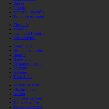
Bateau
Péniche
Terrasses Chauffées
Terrain de pétanque
Cheminée
Musicale
Patrimoine Lyonnais
Décor original
Romantique
Bistrot de caractère
Branché
Happy chic
Restaurant dansant
Atypique
Auberge
Table d'hôte
Au bord de l'eau
Charme urbain
Au vert
Premières terrasses
Terrasses secrètes
Toutes les terrasses