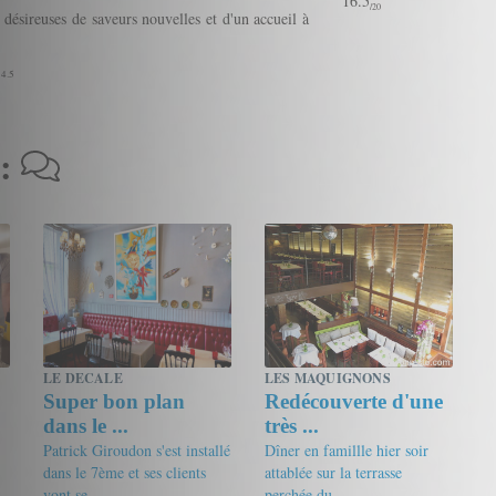
16.5
/20
désireuses de saveurs nouvelles et d'un accueil à
 4.5
 :
LE DECALE
LES MAQUIGNONS
Super bon plan
Redécouverte d'une
dans le ...
très ...
Patrick Giroudon s'est installé
Dîner en famillle hier soir
dans le 7ème et ses clients
attablée sur la terrasse
vont se ...
perchée du ...