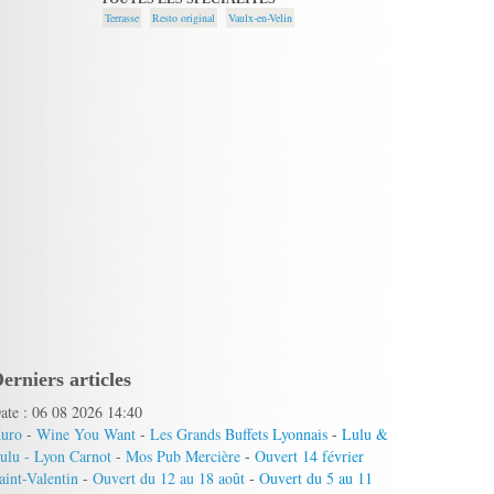
Terrasse
Resto original
Vaulx-en-Velin
erniers articles
ate : 06 08 2026 14:40
uro
-
Wine You Want
-
Les Grands Buffets Lyonnais
-
Lulu &
ulu - Lyon Carnot
-
Mos Pub Mercière
-
Ouvert 14 février
aint-Valentin
-
Ouvert du 12 au 18 août
-
Ouvert du 5 au 11