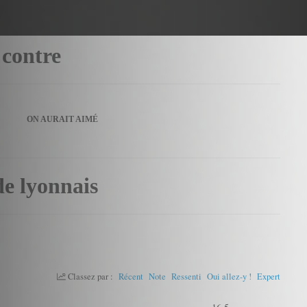
 contre
ON AURAIT AIMÉ
de lyonnais
Classez par :
Récent
Note
Ressenti
Oui allez-y !
Expert