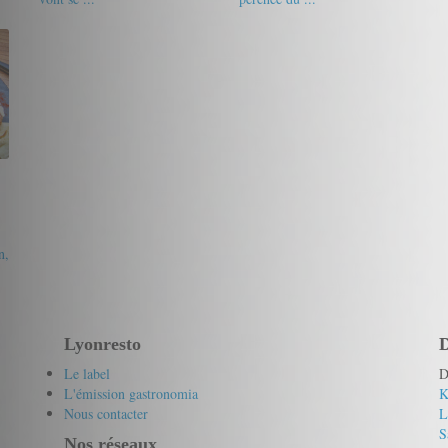
19/20
friandine
18.5/20
fantomette
n,
Lyonresto
D
Le label
D
L'émission gastronomia
K
Nous contacter
L
S
Nos réseaux