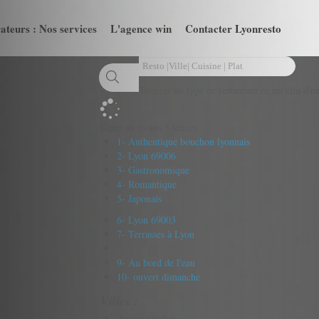
ateurs : Nos services
L'agence win
Contacter Lyonresto
Trouver un type de restaurant en un clin d'oe
Tapez au moins 3 lettres
1- Authentique bouchon lyonnais
2- Lyon 69006
3- Gastronomique
4- Romantique
5- Japonais
6- Lyon 69003
7- Terrasses à Lyon
9- Au bord de l'eau
10- ouvert dimanche
Villes :
Aucun résultat