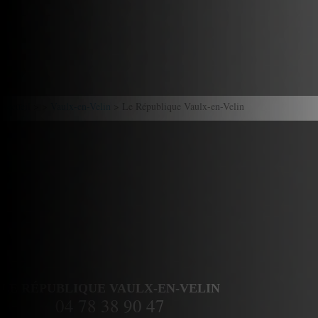
Accueil
> >
Vaulx-en-Velin
> Le République Vaulx-en-Velin
LE RÉPUBLIQUE VAULX-EN-VELIN
04 78 38 90 47