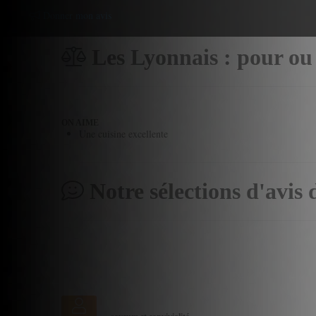
Donner mon avis
Les Lyonnais : pour ou
ON AIME
Une cuisine excellente
Notre sélections d'avis 