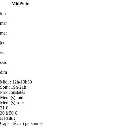
Midi
Soir
lun
mar
mer
jeu
ven
sam
dim
Midi : 12h-13h30
Soir : 19h-21h
Prix constatés
Menu(s) midi:
Menu(s) soir:
21 €
30 à 50 €
Détails :
Capacité : 25 personnes