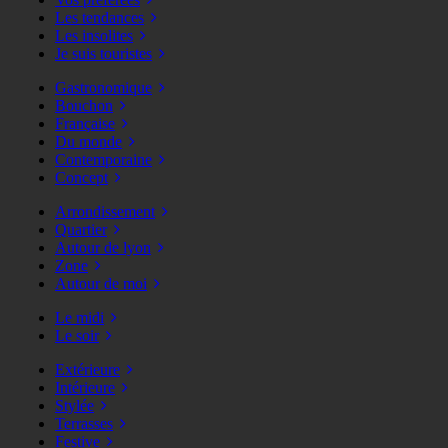
Les tendances
Les insolites
Je suis touristes
Gastronomique
Bouchon
Française
Du monde
Contemporaine
Concept
Arrondissement
Quartier
Autour de lyon
Zone
Autour de moi
Le midi
Le soir
Extérieure
Intérieure
Stylée
Terrasses
Festive