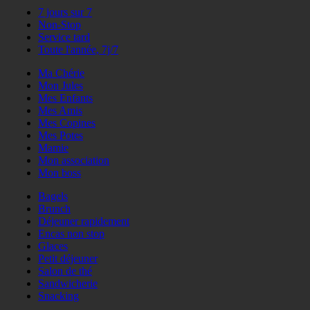
7 jours sur 7
Non-Stop
Service tard
Toute l'année, 7j/7
Ma Chérie
Mon Jules
Mes Enfants
Mes Amis
Mes Copines
Mes Potes
Mamie
Mon association
Mon boss
Bagels
Brunch
Déjeuner rapidement
Encas non stop
Glaces
Petit déjeuner
Salon de thé
Sandwicherie
Snacking