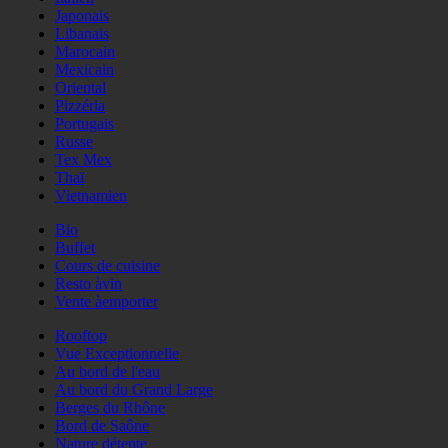
Japonais
Libanais
Marocain
Mexicain
Oriental
Pizzéria
Portugais
Russe
Tex Mex
Thaï
Vietnamien
Bio
Buffet
Cours de cuisine
Resto àvin
Vente àemporter
Rooftop
Vue Exceptionnelle
Au bord de l'eau
Au bord du Grand Large
Berges du Rhône
Bord de Saône
Nature détente