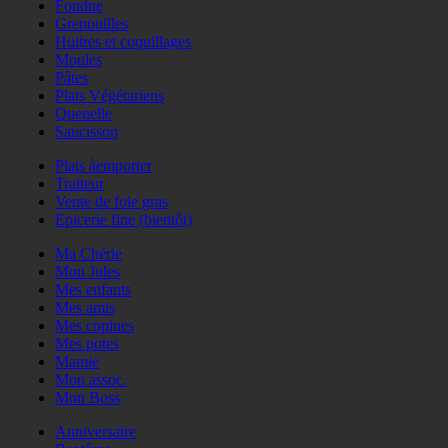
Fondue
Grenouilles
Huitres et coquillages
Moules
Pâtes
Plats Végétariens
Quenelle
Saucisson
Plats àemporter
Traiteur
Vente de foie gras
Epicerie fine (bientôt)
Ma Chérie
Mon Jules
Mes enfants
Mes amis
Mes copines
Mes potes
Mamie
Mon assoc.
Mon Boss
Anniversaire