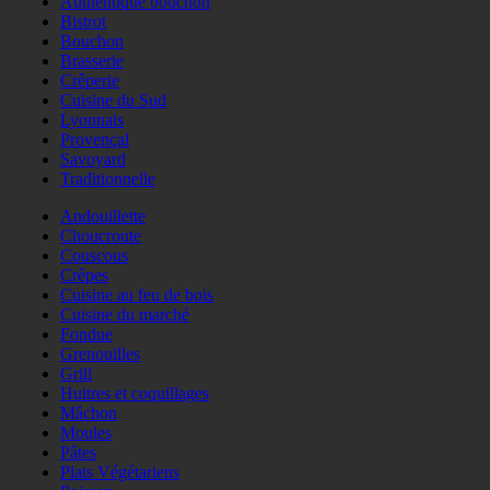
Authentique bouchon
Bistrot
Bouchon
Brasserie
Crêperie
Cuisine du Sud
Lyonnais
Provençal
Savoyard
Traditionnelle
Andouillette
Choucroute
Couscous
Crêpes
Cuisine au feu de bois
Cuisine du marché
Fondue
Grenouilles
Grill
Huitres et coquillages
Mâchon
Moules
Pâtes
Plats Végétariens