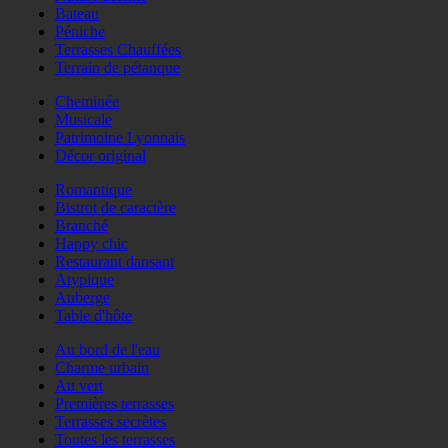
Bateau
Péniche
Terrasses Chauffées
Terrain de pétanque
Cheminée
Musicale
Patrimoine Lyonnais
Décor original
Romantique
Bistrot de caractère
Branché
Happy chic
Restaurant dansant
Atypique
Auberge
Table d'hôte
Au bord de l'eau
Charme urbain
Au vert
Premières terrasses
Terrasses secrètes
Toutes les terrasses