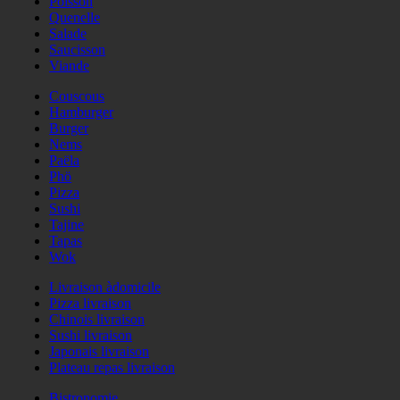
Poisson
Quenelle
Salade
Saucisson
Viande
Couscous
Hamburger
Burger
Nems
Paëla
Phö
Pizza
Sushi
Tajine
Tapas
Wok
Livraison àdomicile
Pizza livraison
Chinois livraison
Sushi livraison
Japonais livraison
Plateau repas livraison
Bistronomie