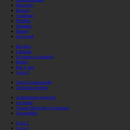
Bouchon
Brunch
Asiatique
Pizzéria
Japonais
Burger
Savoyard
Rooftop
Libanais
Livraison à domicile
Buffet
Bar à vins
Lyon 9
Vue Exceptionnelle
Terrasses secrètes
Authentique bouchon
Lyonnais
Toques Blanches Lyonnaises
Grenouilles
Lyon 1
Lyon 2