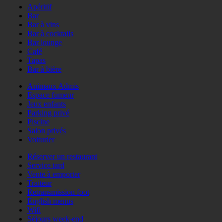
Apéritif
Bar
Bar à vins
Bar à cocktails
Bar lounge
Café
Tapas
Bar à bière
Animaux Admis
Espace fumeur
Jeux enfants
Parking privé
Piscine
Salon privés
Voiturier
Réserver un restaurant
Service tard
Vente à emporter
Traiteur
Retransmission foot
English menus
Wifi
Séjours week-end