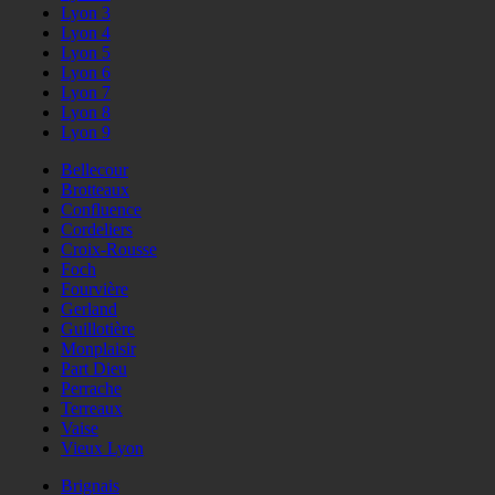
Lyon 3
Lyon 4
Lyon 5
Lyon 6
Lyon 7
Lyon 8
Lyon 9
Bellecour
Brotteaux
Confluence
Cordeliers
Croix-Rousse
Foch
Fourvière
Gerland
Guillotière
Monplaisir
Part Dieu
Perrache
Terreaux
Vaise
Vieux Lyon
Brignais