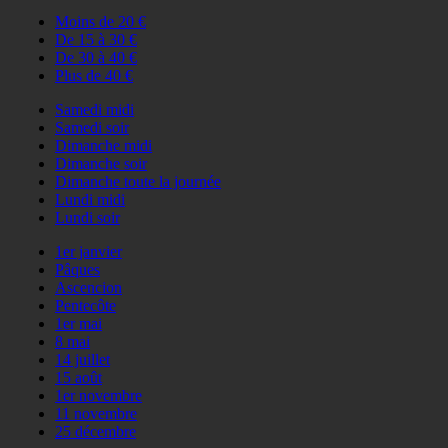
Moins de 20 €
De 15 à 30 €
De 30 à 40 €
Plus de 40 €
Samedi midi
Samedi soir
Dimanche midi
Dimanche soir
Dimanche toute la journée
Lundi midi
Lundi soir
1er janvier
Pâques
Ascencion
Pentecôte
1er mai
8 mai
14 juillet
15 août
1er novembre
11 novembre
25 décembre