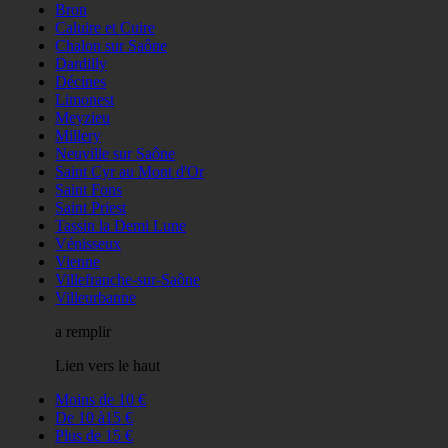
Bron
Caluire et Cuire
Chalon sur Saône
Dardilly
Décines
Limonest
Meyzieu
Millery
Neuville sur Saône
Saint Cyr au Mont d'Or
Saint Fons
Saint Priest
Tassin la Demi Lune
Vénisseux
Vienne
Villefranche-sur-Saône
Villeurbanne
a remplir
Lien vers le haut
Moins de 10 €
De 10 à15 €
Plus de 15 €