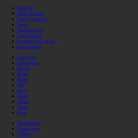
Karaoké
Diner dansant
Diner spectacle
Festif
Musique live
Catherinettes
Enterrements de vie
Bar Dansant
Couscous
Hamburger
Burger
Nems
Paëla
Phö
Pizza
Sushi
Tajine
Tapas
Wok
Andouillette
Choucroute
Crêpes