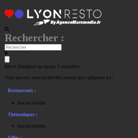
Rechercher :
Merci d'indiquer au moins 3 caractères
Vous pouvez aussi rechercher parmis nos catégories ici :
Restaurants :
Aucun résultat
Thématiques :
Aucun résultat
Villes :