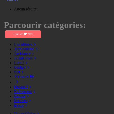
Aucun résultat
Parcourir catégories:
Coup de
2021
Les ultimes
Type cuisine
Ambiance >
Je suis avec
Lieu ?
Budget
Plat
Terrasses
Ouvert ?
Evènement
Rapide
Services
le soir
Vos préférées