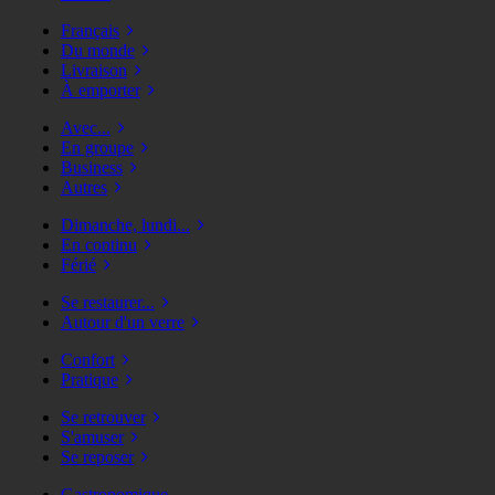
Français
Du monde
Livraison
À emporter
Avec...
En groupe
Business
Autres
Dimanche, lundi...
En continu
Férié
Se restaurer...
Autour d'un verre
Confort
Pratique
Se retrouver
S'amuser
Se reposer
Gastronomique