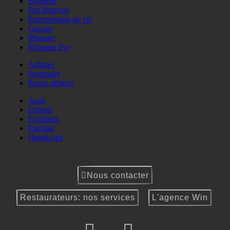
Baptême
Bar Mitzvah
Enterrements de vie
Groupe
Mariage
Musique live
Affaires
Seminaire
Repas affaires
Amis
Enfants
Etudiants
Familial
Handicapé
Nous contacter
Restaurateurs: nos services
L'agence Win