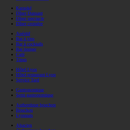
Karaoké
Dîner Dansant
Dîner spectacle
Dîner croisière
Apéritif
Bar à vins
Bar à cocktails
Bar lounge
Café
Tapas
Hôtel Lyon
Hôtel restaurant Lyon
Service Tard
Gastronomique
Semi gastronomique
Authentique bouchon
Bouchon
Lyonnais
Alsacien