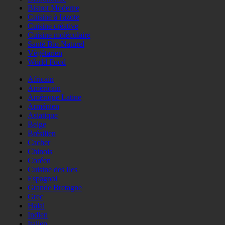
Bistrot Moderne
Cuisine à l'azote
Cuisine créative
Cuisine moléculaire
Santé Bio Naturel
Végétarien
World Food
Africain
Américain
Amérique Latine
Arménien
Asiatique
Belge
Brésilien
Cacher
Chinois
Coréen
Cuisine des Iles
Espagnol
Grande Bretagne
Grec
Halal
Indien
Italien