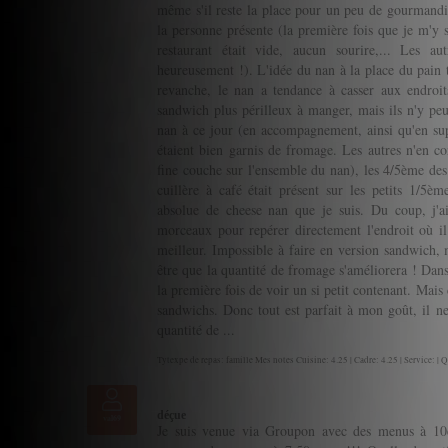
même s'il reste la place pour un peu de gourmandis
la personne présente (la première fois que je m'y 
restaurant était vide, aucun sourire,... Les au
heureusement !). L'idée du nan à la place du pain t
revanche, le nan a tendance à casser aux endroits
sandwich plus périlleux à manger, mais ils n'y peuv
nan à ce jour (en accompagnement, ainsi qu'en su
étaient bien garnis de fromage. Les autres n'en c
fine couche sur l'ensemble du nan), les 4/5ème des 
cuillère à café était présent sur les petits 1/5èm
absolue de cheese nan que je suis. Du coup, j'ai
morceaux pour repérer directement l'endroit où il
meilleur. Impossible à faire en version sandwich, m
être que la quantité de fromage s'améliorera ! Dans l
la première fois de voir un si petit contenant. Mais 
sandwichs. Donc tout est parfait à mon goût, il n
quantité de ...
Tytexpe de repas: famille Mes notes Cuisine: 4.25 | Cadre: 4.25 | Service: | Q
déçue
val69
Je suis venue via Groupon avec des menus à 10e