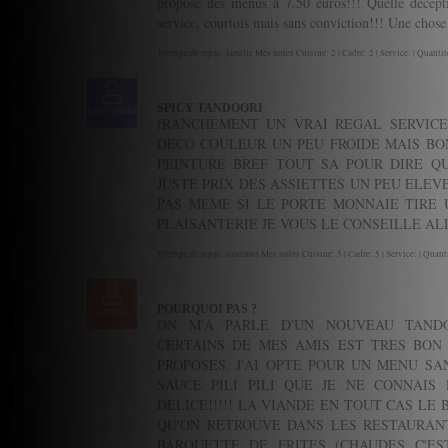
propose des menus à 7.50 euros!!! Quelle deceptio
service, courtois mais sans conviction!!! Une chose e
Tytexpe de repas: famille Mes notes Cuisine: 2 | Cadre: 2 | Service: | Quantité
SPICY TANDOORI
KAOUABDES69
fRANCHEMENT UN VRAI REGAL SERVICE
DECO COULEUR UN PEU FROIDE MAIS BO
PEINTURE BREF TOUT SA POUR DIRE Q
JUSTE PRIX DES ASSIETTES UN PEU ELE
PAS MEME SI LE PORTE MONNAIE TIRE 
PLAISANTERIE JE VOUS LE CONSEILLE ALLE
Tytexpe de repas: toietmoi Mes notes Cuisine: 5 | Cadre: 5 | Service: | Quanti
POURQUOI PAS ?
GUZEL
ON M'A PARLE D'UN NOUVEAU TANDO
CERTAINS DE MES AMIS EST TRES BON 
PROPOSES. J'AI OPTE POUR UN MENU SA
SAUCE PILI PILI QUE JE NE CONNAIS
DELICE!!!!! LA VIANDE EN TOUT CAS LE
QU'ON RETROUVE DANS LES RESTAURANTS
BARQUETTE DE FRITES (CHAUDES C'ES