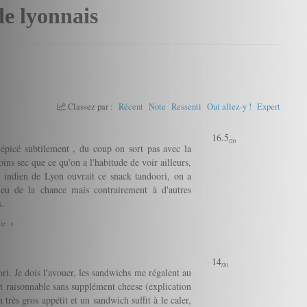
de lyonnais
Classez par :
Récent
Note
Ressenti
Oui allez-y !
Expert
16.5
/20
 épicé subtilement , du coup on sort pas avec la
ins sec que ce qu'on a l'habitude de voir ailleurs,
 indien de Lyon ouvrait ce snack tandoori, on a
 eu de la chance mais contrairement à d'autres
s.
té : 4
14
/20
ori. Je dois l'avouer, les sandwichs me régalent au
est raisonnable sans supplément cheese (explication
 très gros appétit et un sandwich suffit à le caler,