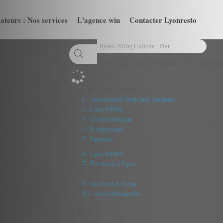
ateurs : Nos services
L'agence win
Contacter Lyonresto
Trouver un type de restaurant en un clin d'oe
Tapez au moins 3 lettres
1- Authentique bouchon lyonnais
2- Lyon 69006
3- Gastronomique
4- Romantique
5- Japonais
6- Lyon 69003
7- Terrasses à Lyon
9- Au bord de l'eau
10- ouvert dimanche
Villes :
Aucun résultat