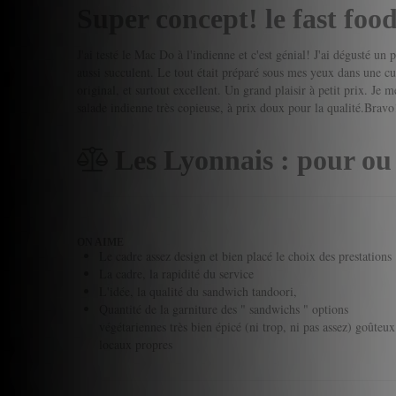
Super concept! le fast food
J'ai testé le Mac Do à l'indienne et c'est génial! J'ai dégusté u
aussi succulent. Le tout était préparé sous mes yeux dans une cui
original, et surtout excellent. Un grand plaisir à petit prix. Je m
salade indienne très copieuse, à prix doux pour la qualité.Bravo
Les Lyonnais : pour ou
ON AIME
Le cadre assez design et bien placé le choix des prestations
La cadre, la rapidité du service
L'idée, la qualité du sandwich tandoori,
Quantité de la garniture des " sandwichs " options
végétariennes très bien épicé (ni trop, ni pas assez) goûteux
locaux propres