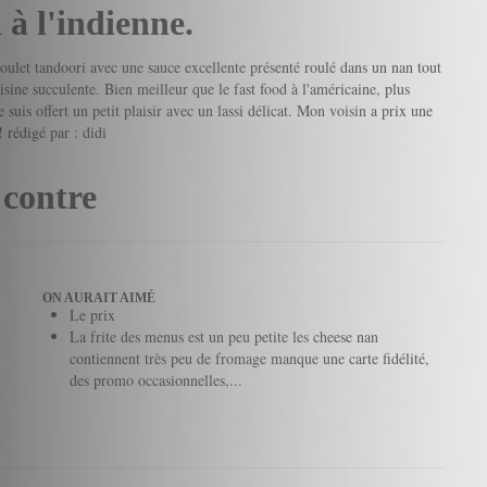
 à l'indienne.
n poulet tandoori avec une sauce excellente présenté roulé dans un nan tout
sine succulente. Bien meilleur que le fast food à l'américaine, plus
e suis offert un petit plaisir avec un lassi délicat. Mon voisin a prix une
!
rédigé par : didi
 contre
ON AURAIT AIMÉ
Le prix
La frite des menus est un peu petite les cheese nan
contiennent très peu de fromage manque une carte fidélité,
des promo occasionnelles,...