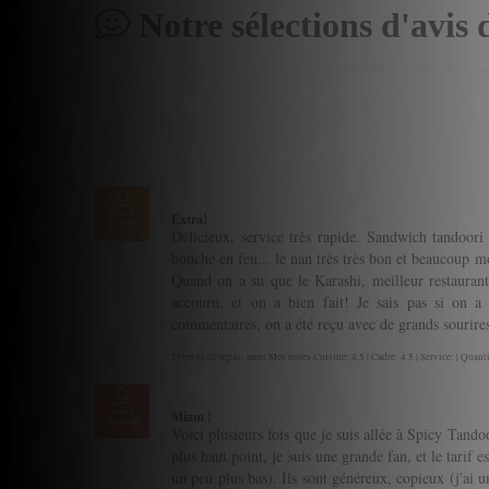
Notre sélections d'avis 
Extra!
georges
Délicieux, service très rapide. Sandwich tandoori
bouche en feu... le nan très très bon et beaucoup mo
Quand on a su que le Karashi, meilleur restaurant
accouru, et on a bien fait! Je sais pas si on a
commentaires, on a été reçu avec de grands sourire
Tytexpe de repas: amis Mes notes Cuisine: 4.5 | Cadre: 4.5 | Service: | Quanti
Miam !
Gouigoui
Voici plusieurs fois que je suis allée à Spicy Tando
plus haut point, je suis une grande fan, et le tarif 
un peu plus bas). Ils sont généreux, copieux (j'ai un