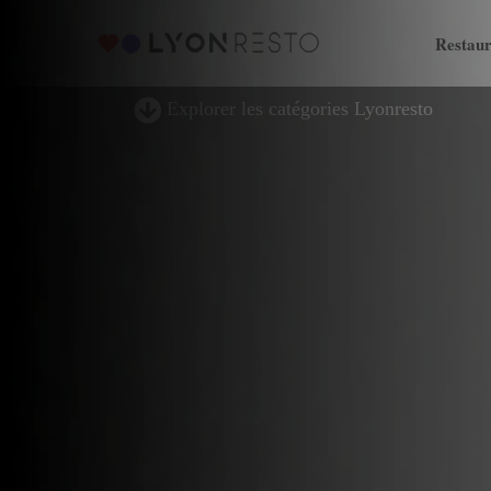
Restaur
Explorer les catégories Lyonresto