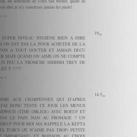
n, un sentiment de s'être fait berner, quant au
st sûre je n'y remettrais jamais les pieds!
 : 2.5
19
/20
 SUPER NIVEAU HYGIENE RIEN A DIRE
N ON EST PAS LA POUR ACHETER DE LA
U'ON A TOUT GOUTER ET JAMAIS DECU
VER MAIS QUAND ON AIME ON NE COMPTE
UN PEU LA TROMCHE HIHIHIH TREV DE
Z Y !!!!!!
té : 5
14.5
/20
ORI AUX CHARPENNES QUI D'APRES
J'AI DONC TESTE CE JOUR LES MENUS
NDWICH (TIME OBLIGE) AVEC BOEUF ET
 PAS LE PAIN NAN AU FROMAGE ? UN
 BOEUF POUR MOI MA RAPPELE LA KEFTA
 TURCS (JE N'AIME PAS TROP) PETITE
T IMPORTANT) ET BOISSON AU CHOIX