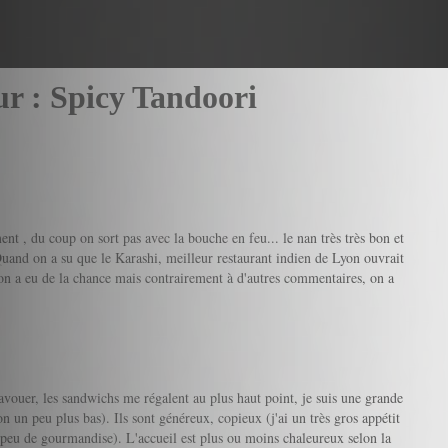
ur : Spicy Tandoori
nt , du coup on sort pas avec la bouche en feu... le nan très très bon et
Quand on a su que le Karashi, meilleur restaurant indien de Lyon ouvrait
i on a eu de la chance mais contrairement à d'autres commentaires, on a
l'avouer, les sandwichs me régalent au plus haut point, je suis une grande
on un peu plus bas). Ils sont généreux, copieux (j'ai un très gros appétit
un peu de gourmandise). L'accueil est plus ou moins chaleureux selon la