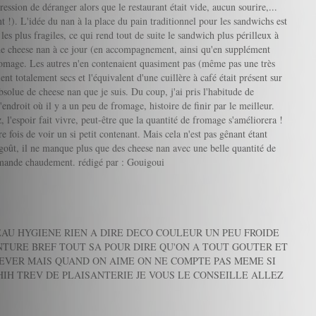
ession de déranger alors que le restaurant était vide, aucun sourire,...
t !). L'idée du nan à la place du pain traditionnel pour les sandwichs est
les plus fragiles, ce qui rend tout de suite le sandwich plus périlleux à
e de cheese nan à ce jour (en accompagnement, ainsi qu'en supplément
fromage. Les autres n'en contenaient quasiment pas (même pas une très
nt totalement secs et l'équivalent d'une cuillère à café était présent sur
bsolue de cheese nan que je suis. Du coup, j'ai pris l'habitude de
endroit où il y a un peu de fromage, histoire de finir par le meilleur.
l'espoir fait vivre, peut-être que la quantité de fromage s'améliorera !
re fois de voir un si petit contenant. Mais cela n'est pas gênant étant
goût, il ne manque plus que des cheese nan avec une belle quantité de
ommande chaudement.
rédigé par : Gouigoui
AU HYGIENE RIEN A DIRE DECO COULEUR UN PEU FROIDE
NTURE BREF TOUT SA POUR DIRE QU'ON A TOUT GOUTER ET
LEVER MAIS QUAND ON AIME ON NE COMPTE PAS MEME SI
HIH TREV DE PLAISANTERIE JE VOUS LE CONSEILLE ALLEZ