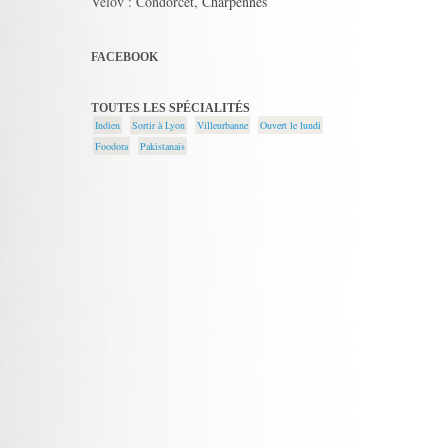
Vélov : Condorcet, Charpennes
FACEBOOK
TOUTES LES SPÉCIALITÉS
Indien
Sortir à Lyon
Villeurbanne
Ouvert le lundi
Foodora
Pakistanais