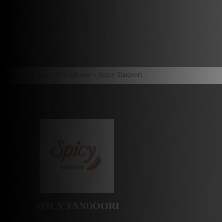
Accueil
>
Indien
>
Villeurbanne
> Spicy Tandoori
SPICY TANDOORI