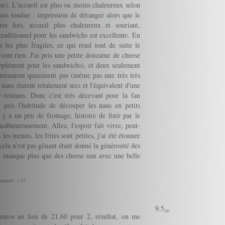
e). L'accueil est plus ou moins chaleureux selon
suis rendue : impression de déranger alors que le
tres fois, accueil plus chaleureux et souriant,
raditionnel pour les sandwichs est excellente. En
 les plus fragiles, ce qui rend tout de suite le
ent rien. J'ai pris une petite douzaine de cheese
pplément pour les sandwichs), et deux seulement
ontenaient quasiment pas (même pas une très très
nans étaient totalement secs et l'équivalent d'une
e restants. Donc c'est très décevant pour la fan
 pris l'habitude de découper les nans en petits
 y a un peu de fromage, histoire de finir par le
alheureusement. Allez, l'espoir fait vivre, peut-
es menus, les frites sont petites, j'ai été étonnée
cela n'est pas gênant étant donné la générosité des
e manque plus que des cheese nan avec une belle
uantité : 3.25
9.5
/20
uros au lieu de 21.60 pour 2, résultat, on me