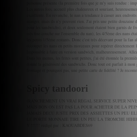
personne présente (la première fois que je m'y suis rendue : impr
Les autres fois, accueil plus chaleureux et souriant, heureusemen
excellente. En revanche, le nan a tendance à casser aux endroits 
manger, mais ils n'y peuvent rien. J'ai pris une petite douzain
pour les sandwichs), et deux seulement étaient bien garnis de 
très fine couche sur l'ensemble du nan), les 4/5ème des nans étaie
les petits 1/5ème restants. Donc c'est très décevant pour la fan a
découper les nans en petits morceaux pour repérer directement l'
Impossible à faire en version sandwich, malheureusement. Allez, 
Dans les menus, les frites sont petites, j'ai été étonnée la premiè
donné la générosité des sandwichs. Donc tout est parfait à mon 
fromage et pourquoi pas, une petite carte de fidélité ? Je rec
Spicy tandoori
fRANCHEMENT UN VRAI REGAL SERVICE SUPER NIVE
MAIS BON ON EST PAS LA POUR ACHETER DE LA PEI
JAMAIS DECU JUSTE PRIX DES ASSIETTES UN PEU E
LE PORTE MONNAIE TIRE UN PEU LA TROMCHE HIHI
Y !!!!!!
rédigé par : KAOUABDES69