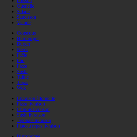
Poisson
Quenelle
Salade
Saucisson
Viande
Couscous
Hamburger
Burger
Nems
Paëla
Phö
Pizza
Sushi
Tajine
Tapas
Wok
Livraison àdomicile
Pizza livraison
Chinois livraison
Sushi livraison
Japonais livraison
Plateau repas livraison
Bistronomie