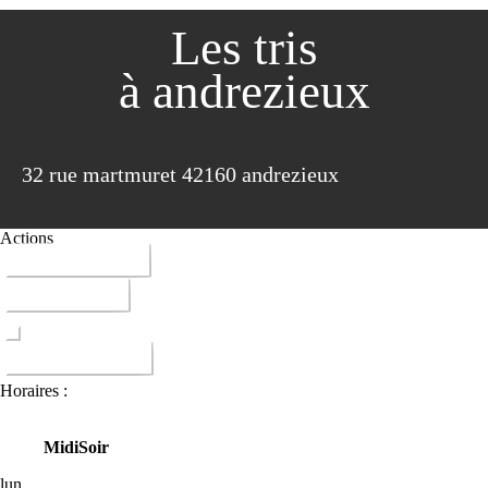
Les tris
à andrezieux
32 rue martmuret 42160 andrezieux
Actions
04 77 36 09 09
ITINERAIRE
DONNER AVIS
Horaires :
Midi
Soir
lun