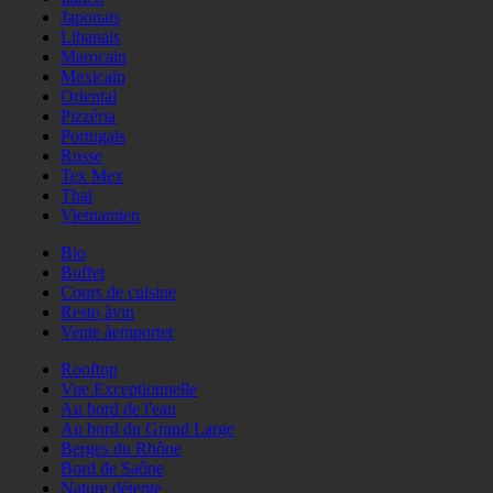
Japonais
Libanais
Marocain
Mexicain
Oriental
Pizzéria
Portugais
Russe
Tex Mex
Thaï
Vietnamien
Bio
Buffet
Cours de cuisine
Resto àvin
Vente àemporter
Rooftop
Vue Exceptionnelle
Au bord de l'eau
Au bord du Grand Large
Berges du Rhône
Bord de Saône
Nature détente