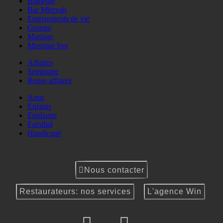
Baptême
Bar Mitzvah
Enterrements de vie
Groupe
Mariage
Musique live
Affaires
Seminaire
Repas affaires
Amis
Enfants
Etudiants
Familial
Handicapé
Nous contacter
Restaurateurs: nos services
L'agence Win