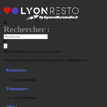
Rechercher :
Merci d'indiquer au moins 3 caractères
Vous pouvez aussi rechercher parmis nos catégories ici :
Restaurants :
Aucun résultat
Thématiques :
Aucun résultat
Villes :