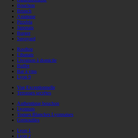
Bouchon
Brunch
Asiatique
Pizzéria
Japonais
Burger
Savoyard
Rooftop
Libanais
Livraison à domicile
Buffet
Bar à vins
Lyon 9
Vue Exceptionnelle
Terrasses secrètes
Authentique bouchon
Lyonnais
Toques Blanches Lyonnaises
Grenouilles
Lyon 1
Lyon 2