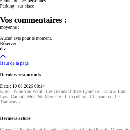
Séminaire : 25 personnes
Parking : sur place
Vos commentaires :
moyenne :
Aucun avis pour le moment.
Réserver
div
Haut de la page
Derniers restaurants
Date : 10 08 2026 08:14
Kuro
-
Wine You Want
-
Les Grands Buffets Lyonnais
-
Lulu & Lulu -
Lyon Carnot
-
Mos Pub Mercière
-
L'Uccellino
-
Chalyamba
-
Le
Tramway
-
Derniers article
Ouvert 14 février Saint-Valentin
-
Ouvert du 12 au 18 août
-
Ouvert du