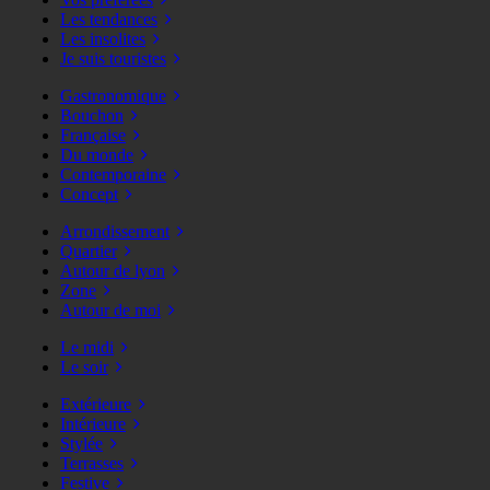
Les tendances
Les insolites
Je suis touristes
Gastronomique
Bouchon
Française
Du monde
Contemporaine
Concept
Arrondissement
Quartier
Autour de lyon
Zone
Autour de moi
Le midi
Le soir
Extérieure
Intérieure
Stylée
Terrasses
Festive