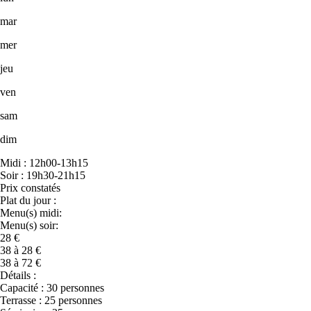
mar
mer
jeu
ven
sam
dim
Midi : 12h00-13h15
Soir : 19h30-21h15
Prix constatés
Plat du jour :
Menu(s) midi:
Menu(s) soir:
28 €
38 à 28 €
38 à 72 €
Détails :
Capacité : 30 personnes
Terrasse : 25 personnes