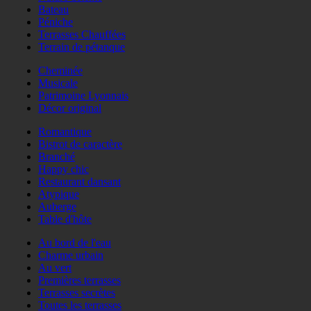
Bateau
Péniche
Terrasses Chauffées
Terrain de pétanque
Cheminée
Musicale
Patrimoine Lyonnais
Décor original
Romantique
Bistrot de caractère
Branché
Happy chic
Restaurant dansant
Atypique
Auberge
Table d'hôte
Au bord de l'eau
Charme urbain
Au vert
Premières terrasses
Terrasses secrètes
Toutes les terrasses