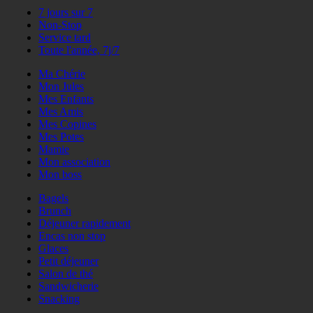
7 jours sur 7
Non-Stop
Service tard
Toute l'année, 7j/7
Ma Chérie
Mon Jules
Mes Enfants
Mes Amis
Mes Copines
Mes Potes
Mamie
Mon association
Mon boss
Bagels
Brunch
Déjeuner rapidement
Encas non stop
Glaces
Petit déjeuner
Salon de thé
Sandwicherie
Snacking