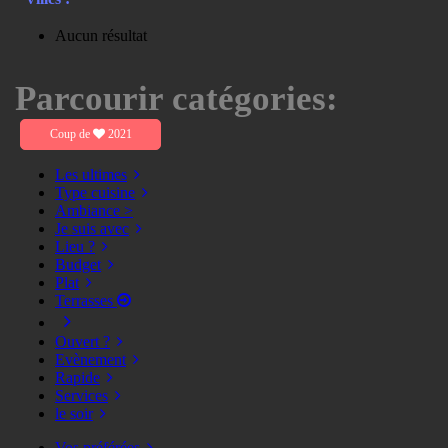
Aucun résultat
Parcourir catégories:
Coup de
2021
Les ultimes
Type cuisine
Ambiance >
Je suis avec
Lieu ?
Budget
Plat
Terrasses
Ouvert ?
Evènement
Rapide
Services
le soir
Vos préférées