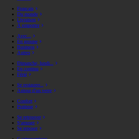
Français
Du monde
Livraison
À emporter
Avec...
En groupe
Business
Autres
Dimanche, lundi...
En continu
Férié
Se restaurer...
Autour d'un verre
Confort
Pratique
Se retrouver
S'amuser
Se reposer
Gastronomique