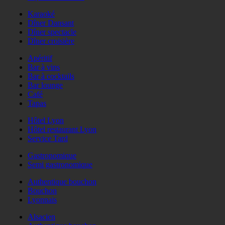
Karaoké
Dîner Dansant
Dîner spectacle
Dîner croisière
Apéritif
Bar à vins
Bar à cocktails
Bar lounge
Café
Tapas
Hôtel Lyon
Hôtel restaurant Lyon
Service Tard
Gastronomique
Semi gastronomique
Authentique bouchon
Bouchon
Lyonnais
Alsacien