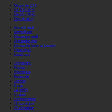
Moins de 20 €
De 15 à 30 €
De 30 à 40 €
Plus de 40 €
Samedi midi
Samedi soir
Dimanche midi
Dimanche soir
Dimanche toute la journée
Lundi midi
Lundi soir
1er janvier
Pâques
Ascencion
Pentecôte
1er mai
8 mai
14 juillet
15 août
1er novembre
11 novembre
25 décembre