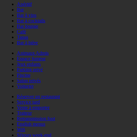
Apéritif
Bar
Bar à vins
Bar à cocktails
Bar lounge
Café
Tapas
Bar à bière
Animaux Admis
Espace fumeur
Jeux enfants
Parking privé
Piscine
Salon privés
Voiturier
Réserver un restaurant
Service tard
Vente à emporter
Traiteur
Retransmission foot
English menus
Wifi
Séjours week-end