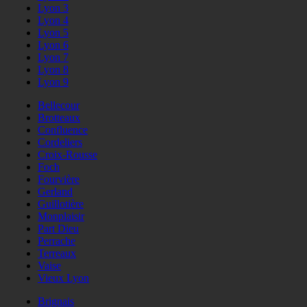
Lyon 3
Lyon 4
Lyon 5
Lyon 6
Lyon 7
Lyon 8
Lyon 9
Bellecour
Brotteaux
Confluence
Cordeliers
Croix-Rousse
Foch
Fourvière
Gerland
Guillotière
Monplaisir
Part Dieu
Perrache
Terreaux
Vaise
Vieux Lyon
Brignais