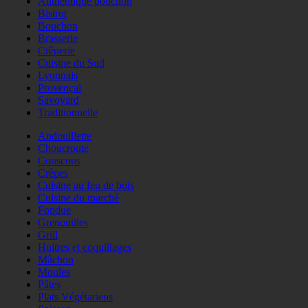
Authentique bouchon
Bistrot
Bouchon
Brasserie
Crêperie
Cuisine du Sud
Lyonnais
Provençal
Savoyard
Traditionnelle
Andouillette
Choucroute
Couscous
Crêpes
Cuisine au feu de bois
Cuisine du marché
Fondue
Grenouilles
Grill
Huitres et coquillages
Mâchon
Moules
Pâtes
Plats Végétariens