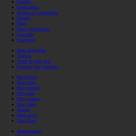
Fondue
Grenouilles
Huitres et coquillages
Moules
Pâtes
Plats Végétariens
Quenelle
Saucisson
Plats àemporter
Traiteur
Vente de foie gras
Epicerie fine (bientôt)
Ma Chérie
Mon Jules
Mes enfants
Mes amis
Mes copines
Mes potes
Mamie
Mon assoc.
Mon Boss
Anniversaire