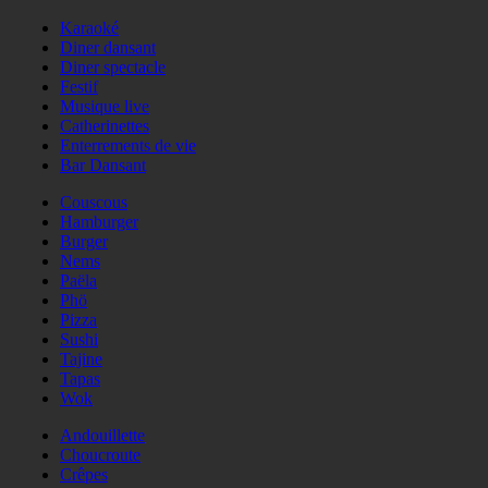
Karaoké
Diner dansant
Diner spectacle
Festif
Musique live
Catherinettes
Enterrements de vie
Bar Dansant
Couscous
Hamburger
Burger
Nems
Paëla
Phö
Pizza
Sushi
Tajine
Tapas
Wok
Andouillette
Choucroute
Crêpes