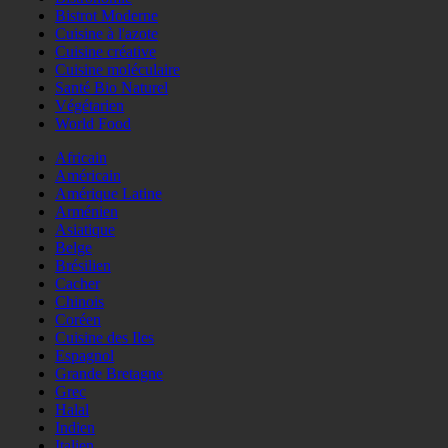
Bistrot Moderne
Cuisine à l'azote
Cuisine créative
Cuisine moléculaire
Santé Bio Naturel
Végétarien
World Food
Africain
Américain
Amérique Latine
Arménien
Asiatique
Belge
Brésilien
Cacher
Chinois
Coréen
Cuisine des Iles
Espagnol
Grande Bretagne
Grec
Halal
Indien
Italien