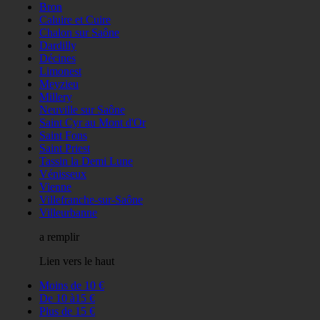
Bron
Caluire et Cuire
Chalon sur Saône
Dardilly
Décines
Limonest
Meyzieu
Millery
Neuville sur Saône
Saint Cyr au Mont d'Or
Saint Fons
Saint Priest
Tassin la Demi Lune
Vénisseux
Vienne
Villefranche-sur-Saône
Villeurbanne
a remplir
Lien vers le haut
Moins de 10 €
De 10 à15 €
Plus de 15 €