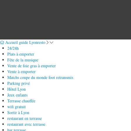
Accueil guide Lyonresto
24/24h
Plats à emporter
Fête de la musique
Vente de foie gras à emporter
Vente à emporter
Matchs coupe du monde foot retransmis
Parking privé
Hôtel Lyon
Jeux enfants
Terrasse chauffée
wifi gratuit
Sortir à Lyon
restaurant en terrasse
restaurant avec terrasse
bar terrasse