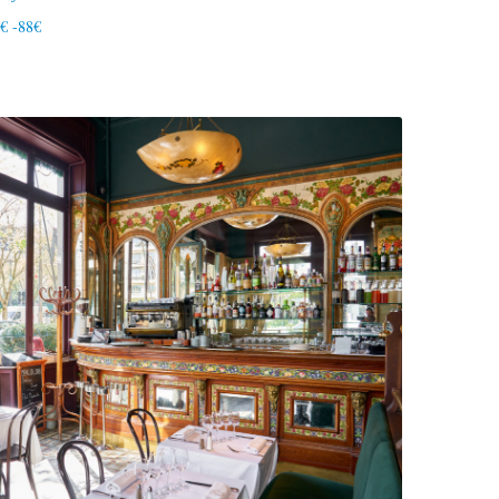
5€ -88€