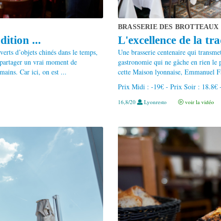
BRASSERIE DES BROTTEAUX
ition ...
L'excellence de la tra
erts d’objets chinés dans le temps,
Une brasserie centenaire qui transmet
t à partager un vrai moment de
gastronomie qui ne gâche en rien le 
mains. Car ici, on est ...
cette Maison lyonnaise, Emmanuel Fau
Prix Midi : -19€ - Prix Soir : 18.8€
16,8/20
Lyonresto
voir la vidéo