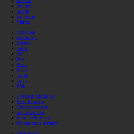
Poisson
Quenelle
Salade
Saucisson
Viande
Couscous
Hamburger
Burger
Nems
Paëla
Phö
Pizza
Sushi
Tajine
Tapas
Wok
Livraison àdomicile
Pizza livraison
Chinois livraison
Sushi livraison
Japonais livraison
Plateau repas livraison
Bistronomie