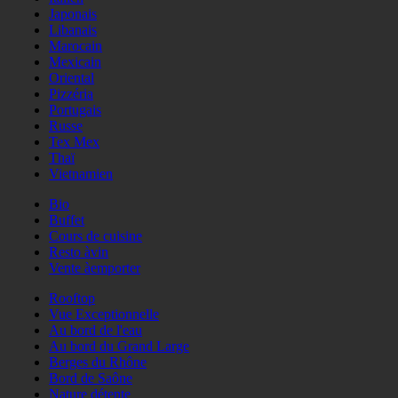
Japonais
Libanais
Marocain
Mexicain
Oriental
Pizzéria
Portugais
Russe
Tex Mex
Thaï
Vietnamien
Bio
Buffet
Cours de cuisine
Resto àvin
Vente àemporter
Rooftop
Vue Exceptionnelle
Au bord de l'eau
Au bord du Grand Large
Berges du Rhône
Bord de Saône
Nature détente