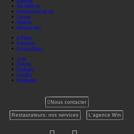
Baptême
Bar Mitzvah
Enterrements de vie
Groupe
Mariage
Musique live
Affaires
Seminaire
Repas affaires
Amis
Enfants
Etudiants
Familial
Handicapé
Nous contacter
Restaurateurs: nos services
L'agence Win