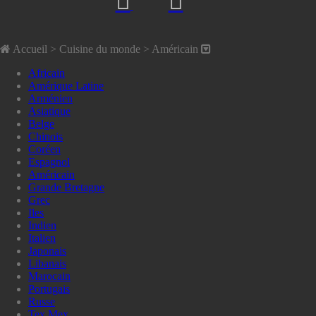
Accueil
> Cuisine du monde >
Américain
Africain
Amérique Latine
Arménien
Asiatique
Belge
Chinois
Coréen
Espagnol
Américain
Grande Bretagne
Grec
Iles
Indien
Italien
Japonais
Libanais
Marocain
Portugais
Russe
Tex Mex