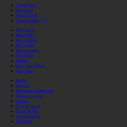
7 jours sur 7
Non-Stop
Service tard
Toute l'année, 7j/7
Ma Chérie
Mon Jules
Mes Enfants
Mes Amis
Mes Copines
Mes Potes
Mamie
Mon association
Mon boss
Bagels
Brunch
Déjeuner rapidement
Encas non stop
Glaces
Petit déjeuner
Salon de thé
Sandwicherie
Snacking