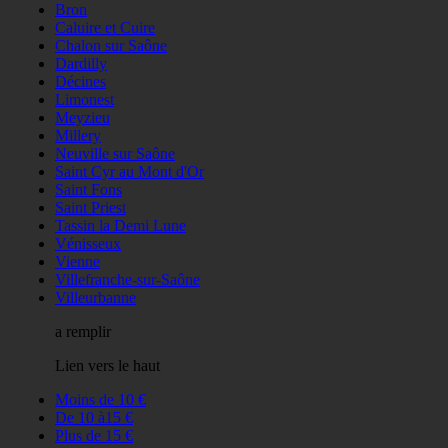
Bron
Caluire et Cuire
Chalon sur Saône
Dardilly
Décines
Limonest
Meyzieu
Millery
Neuville sur Saône
Saint Cyr au Mont d'Or
Saint Fons
Saint Priest
Tassin la Demi Lune
Vénisseux
Vienne
Villefranche-sur-Saône
Villeurbanne
a remplir
Lien vers le haut
Moins de 10 €
De 10 à15 €
Plus de 15 €