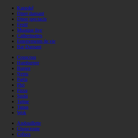
Karaoké
Diner dansant
Diner spectacle
Festif
Musique live
Catherinettes
Enterrements de vie
Bar Dansant
Couscous
Hamburger
Burger
Nems
Paëla
Phö
Pizza
Sushi
Tajine
Tapas
Wok
Andouillette
Choucroute
Crêpes