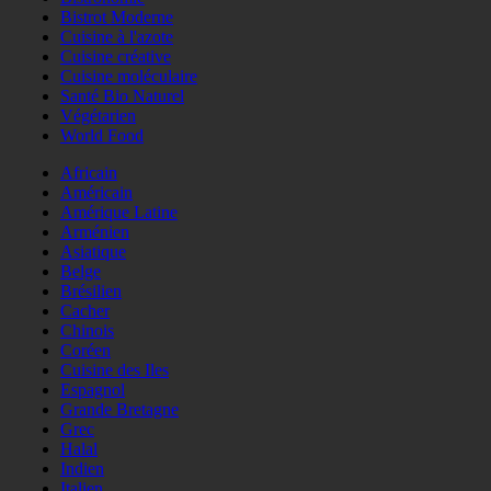
Bistrot Moderne
Cuisine à l'azote
Cuisine créative
Cuisine moléculaire
Santé Bio Naturel
Végétarien
World Food
Africain
Américain
Amérique Latine
Arménien
Asiatique
Belge
Brésilien
Cacher
Chinois
Coréen
Cuisine des Iles
Espagnol
Grande Bretagne
Grec
Halal
Indien
Italien