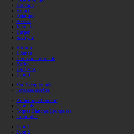
Bouchon
Brunch
Asiatique
Pizzéria
Japonais
Burger
Savoyard
Rooftop
Libanais
Livraison à domicile
Buffet
Bar à vins
Lyon 9
Vue Exceptionnelle
Terrasses secrètes
Authentique bouchon
Lyonnais
Toques Blanches Lyonnaises
Grenouilles
Lyon 1
Lyon 2