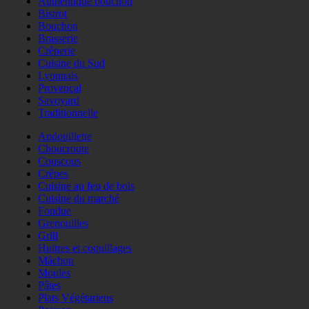
Authentique bouchon
Bistrot
Bouchon
Brasserie
Crêperie
Cuisine du Sud
Lyonnais
Provençal
Savoyard
Traditionnelle
Andouillette
Choucroute
Couscous
Crêpes
Cuisine au feu de bois
Cuisine du marché
Fondue
Grenouilles
Grill
Huitres et coquillages
Mâchon
Moules
Pâtes
Plats Végétariens