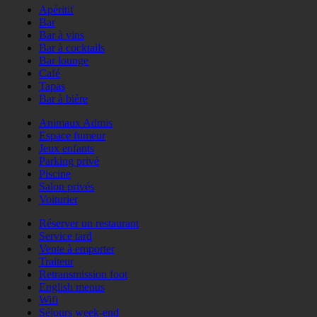
Apéritif
Bar
Bar à vins
Bar à cocktails
Bar lounge
Café
Tapas
Bar à bière
Animaux Admis
Espace fumeur
Jeux enfants
Parking privé
Piscine
Salon privés
Voiturier
Réserver un restaurant
Service tard
Vente à emporter
Traiteur
Retransmission foot
English menus
Wifi
Séjours week-end