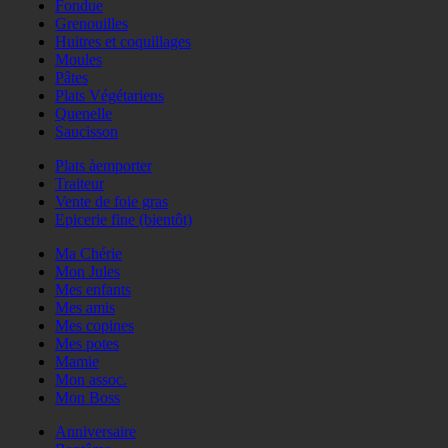
Fondue
Grenouilles
Huitres et coquillages
Moules
Pâtes
Plats Végétariens
Quenelle
Saucisson
Plats àemporter
Traiteur
Vente de foie gras
Epicerie fine (bientôt)
Ma Chérie
Mon Jules
Mes enfants
Mes amis
Mes copines
Mes potes
Mamie
Mon assoc.
Mon Boss
Anniversaire