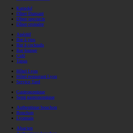
Karaoké
Dîner Dansant
Dîner spectacle
Dîner croisière
Apéritif
Bar à vins
Bar à cocktails
Bar lounge
Café
Tapas
Hôtel Lyon
Hôtel restaurant Lyon
Service Tard
Gastronomique
Semi gastronomique
Authentique bouchon
Bouchon
Lyonnais
Alsacien