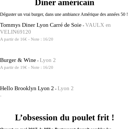
Diner américain
Déguster un vrai burger, dans une ambiance Amérique des années 50 !
Tommys Diner Lyon Carré de Soie
VAULX en
-
VELIN69120
A partir de 16€ - Note : 16/20
Burger & Wine
Lyon 2
-
A partir de 19€ - Note : 16/20
Hello Brooklyn Lyon 2
Lyon 2
-
-
L’obsession du poulet frit !