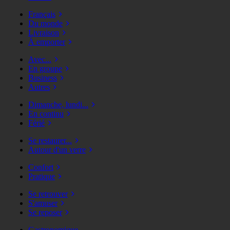
Français
Du monde
Livraison
À emporter
Avec...
En groupe
Business
Autres
Dimanche, lundi...
En continu
Férié
Se restaurer...
Autour d'un verre
Confort
Pratique
Se retrouver
S'amuser
Se reposer
Gastronomique