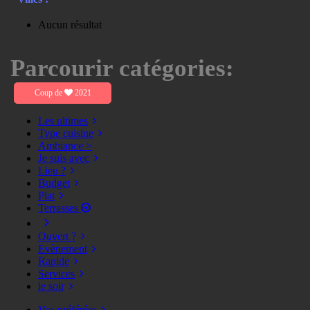
Aucun résultat
Parcourir catégories:
Coup de
2021
Les ultimes
Type cuisine
Ambiance >
Je suis avec
Lieu ?
Budget
Plat
Terrasses
Ouvert ?
Evènement
Rapide
Services
le soir
Vos préférées