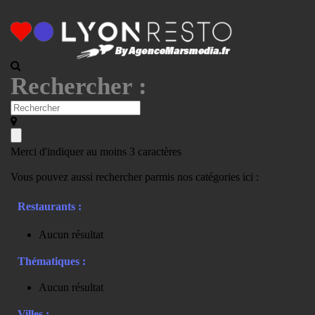
Rechercher :
Merci d'indiquer au moins 3 caractères
Vous pouvez aussi rechercher parmis nos catégories ici :
Restaurants :
Aucun résultat
Thématiques :
Aucun résultat
Villes :