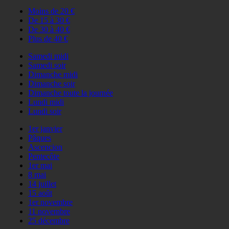
Moins de 20 €
De 15 à 30 €
De 30 à 40 €
Plus de 40 €
Samedi midi
Samedi soir
Dimanche midi
Dimanche soir
Dimanche toute la journée
Lundi midi
Lundi soir
1er janvier
Pâques
Ascencion
Pentecôte
1er mai
8 mai
14 juillet
15 août
1er novembre
11 novembre
25 décembre