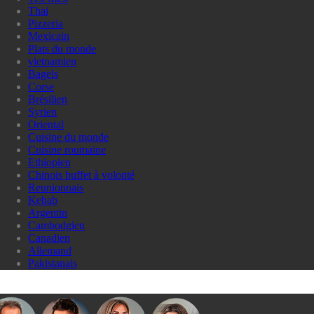
Thai
Pizzeria
Mexicain
Plats du monde
vietnamien
Bagels
Corse
Brésilien
Syrien
Oriental
Cuisine du monde
Cuisine roumaine
Ethiopien
Chinois buffet à volonté
Reunionnais
Kebab
Argentin
Cambodgien
Canadien
Allemand
Pakistanais