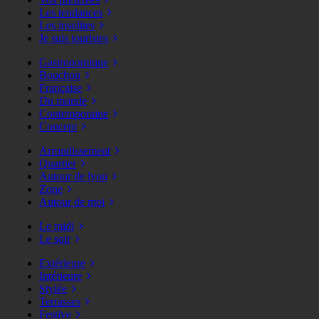
Les tendances
Les insolites
Je suis touristes
Gastronomique
Bouchon
Française
Du monde
Contemporaine
Concept
Arrondissement
Quartier
Autour de lyon
Zone
Autour de moi
Le midi
Le soir
Extérieure
Intérieure
Stylée
Terrasses
Festive