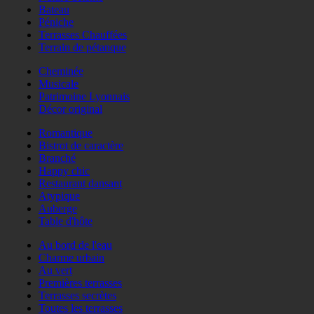
Bateau
Péniche
Terrasses Chauffées
Terrain de pétanque
Cheminée
Musicale
Patrimoine Lyonnais
Décor original
Romantique
Bistrot de caractère
Branché
Happy chic
Restaurant dansant
Atypique
Auberge
Table d'hôte
Au bord de l'eau
Charme urbain
Au vert
Premières terrasses
Terrasses secrètes
Toutes les terrasses