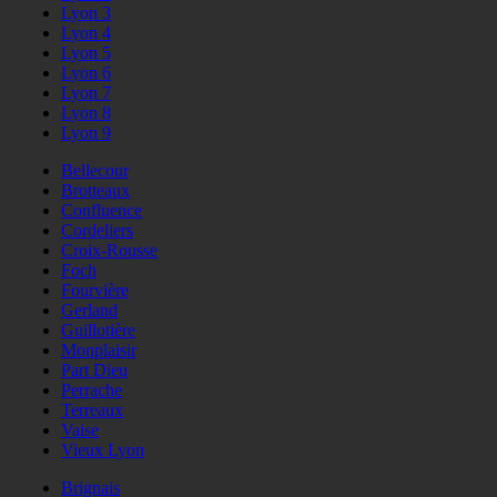
Lyon 3
Lyon 4
Lyon 5
Lyon 6
Lyon 7
Lyon 8
Lyon 9
Bellecour
Brotteaux
Confluence
Cordeliers
Croix-Rousse
Foch
Fourvière
Gerland
Guillotière
Monplaisir
Part Dieu
Perrache
Terreaux
Vaise
Vieux Lyon
Brignais