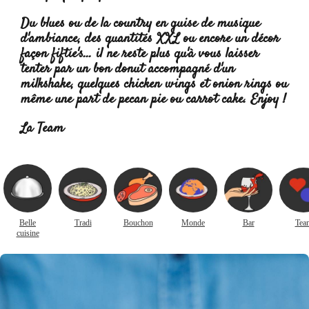
Du blues ou de la country en guise de musique
d'ambiance, des quantités XXL ou encore un décor
façon fiftie's... il ne reste plus qu'à vous laisser
tenter par un bon donut accompagné d'un
milkshake, quelques
chicken wings et onion rings ou
même une part de pecan pie
ou carrot cake. Enjoy !
La Team
Belle
Tradi
Bouchon
Monde
Bar
Tea
cuisine