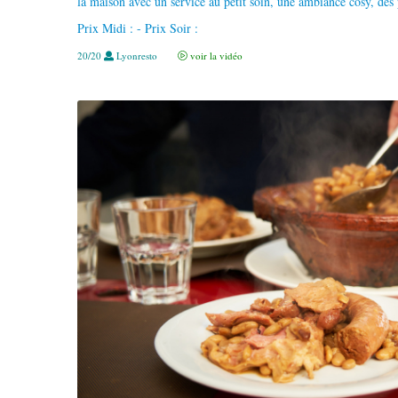
la maison avec un service au petit soin, une ambiance cosy, des 
Prix Midi : - Prix Soir :
20/20
Lyonresto
voir la vidéo