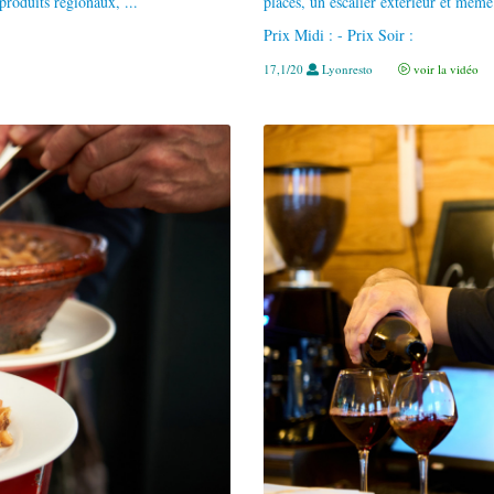
produits régionaux, ...
places, un escalier extérieur et même
Prix Midi : - Prix Soir :
17,1/20
Lyonresto
voir la vidéo