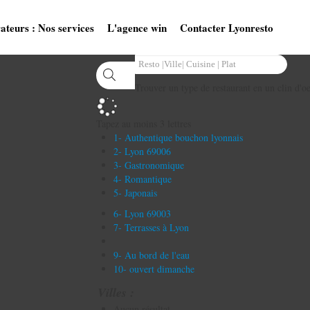
ateurs : Nos services
L'agence win
Contacter Lyonresto
Trouver un type de restaurant en un clin d'oe
Tapez au moins 3 lettres
1- Authentique bouchon lyonnais
2- Lyon 69006
3- Gastronomique
4- Romantique
5- Japonais
6- Lyon 69003
7- Terrasses à Lyon
9- Au bord de l'eau
10- ouvert dimanche
Villes :
Aucun résultat