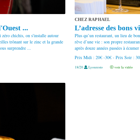
CHEZ RAPHAEL
Ouest ...
L’adresse des bons vi
 zéro chichis, on s'installe autour
Plus qu’un restaurant, un lieu de bon
illes trônant sur le zinc et la grande
rêve d’une vie : son propre restauran
nous surprendre ...
après douze années passées à écumer t
Prix Midi : 20€ -30€ - Prix Soir : 3
18/20
Lyonresto
voir la vidéo