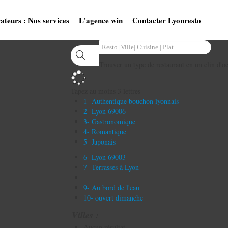
ateurs : Nos services
L'agence win
Contacter Lyonresto
Trouver un type de restaurant en un clin d'oe
Tapez au moins 3 lettres
1- Authentique bouchon lyonnais
2- Lyon 69006
3- Gastronomique
4- Romantique
5- Japonais
6- Lyon 69003
7- Terrasses à Lyon
9- Au bord de l'eau
10- ouvert dimanche
Villes :
Aucun résultat