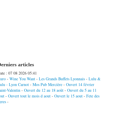
erniers articles
ate : 07 08 2026 05:41
uro
-
Wine You Want
-
Les Grands Buffets Lyonnais
-
Lulu &
ulu - Lyon Carnot
-
Mos Pub Mercière
-
Ouvert 14 février
aint-Valentin
-
Ouvert du 12 au 18 août
-
Ouvert du 5 au 11
out
-
Ouvert tout le mois d aout
-
Ouvert le 15 aout
-
Fete des
eres
-