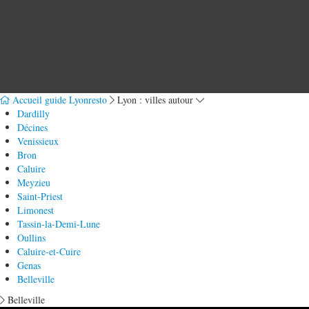
Accueil guide Lyonresto
Lyon : villes autour
Dardilly
Décines
Venissieux
Bron
Caluire
Meyzieu
Saint-Priest
Limonest
Tassin-la-Demi-Lune
Oullins
Caluire-et-Cuire
Genas
Belleville
Belleville