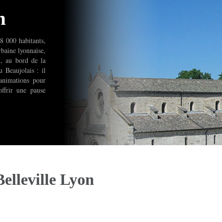
n
8 000 habitants,
rbaine lyonnaise,
, au bord de la
 Beaujolais : il
animations pour
offrir une pause
elleville Lyon