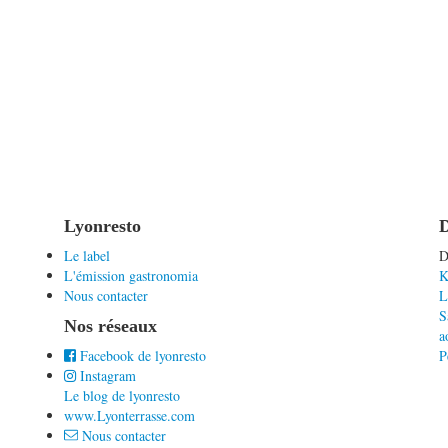
Lyonresto
D
Le label
D
L'émission gastronomia
K
Nous contacter
L
S
Nos réseaux
a
Facebook de lyonresto
P
Instagram
Le blog de lyonresto
www.Lyonterrasse.com
Nous contacter