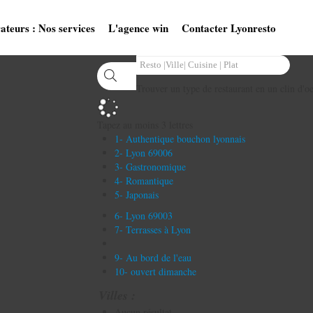
ateurs : Nos services
L'agence win
Contacter Lyonresto
Trouver un type de restaurant en un clin d'oe
Tapez au moins 3 lettres
1- Authentique bouchon lyonnais
2- Lyon 69006
3- Gastronomique
4- Romantique
5- Japonais
6- Lyon 69003
7- Terrasses à Lyon
9- Au bord de l'eau
10- ouvert dimanche
Villes :
Aucun résultat