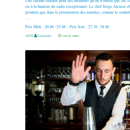
Une cuisine raffinée pour des moments qu'on n'oublie pas Au T
est à la hauteur du cadre exceptionnel. Le chef Serge Alcaraz ch
produits que dans la présentation des assiettes, comme le souhai
...
Prix Midi : 20.8€ -25.8€ - Prix Soir : 27.3€ -34.8€
18/20
Lyonresto
voir la vidéo