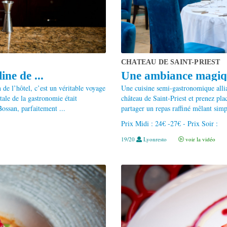
CHATEAU DE SAINT-PRIEST
ine de ...
Une ambiance magique
 de l’hôtel, c’est un véritable voyage
Une cuisine semi-gastronomique allia
tale de la gastronomie était
château de Saint-Priest et prenez pla
ossan, parfaitement ...
partager un repas raffiné mêlant simpl
Prix Midi : 24€ -27€ - Prix Soir :
19/20
Lyonresto
voir la vidéo