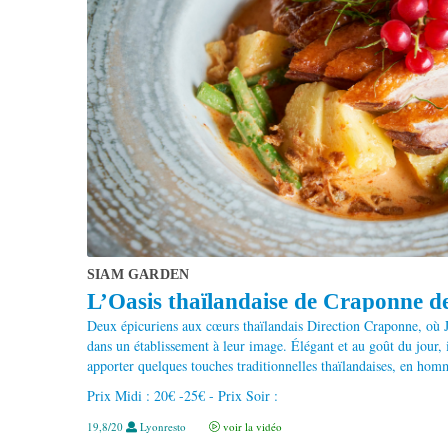
SIAM GARDEN
L’Oasis thaïlandaise de Craponne de
Deux épicuriens aux cœurs thaïlandais Direction Craponne, où 
dans un établissement à leur image. Élégant et au goût du jour, 
apporter quelques touches traditionnelles thaïlandaises, en homm
Prix Midi : 20€ -25€ - Prix Soir :
19,8/20
Lyonresto
voir la vidéo