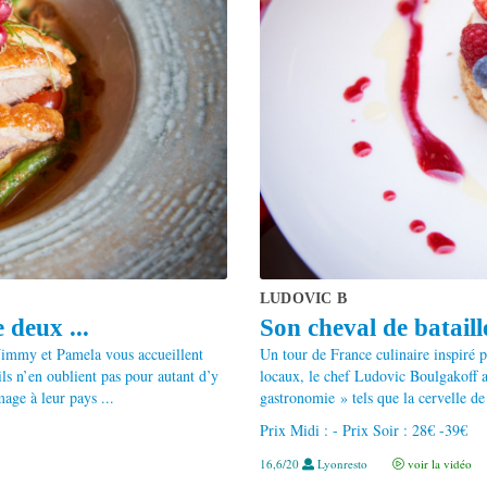
LUDOVIC B
 deux ...
Son cheval de bataille
Jimmy et Pamela vous accueillent
Un tour de France culinaire inspiré 
ils n’en oublient pas pour autant d’y
locaux, le chef Ludovic Boulgakoff a p
age à leur pays ...
gastronomie » tels que la cervelle de
Prix Midi : - Prix Soir : 28€ -39€
16,6/20
Lyonresto
voir la vidéo