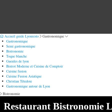
Accueil guide Lyonresto
Gastronomique
Gastronomique
Semi gastronomique
Bistronomie
Toque blanche
Gueules de lyon
Bistrot Moderne et Cuisine de Comptoir
Cuisine fusion
Cuisine Fusion Asiatique
Christian Têtedoie
Gastronomique autour de Lyon
Bistronomie
Restaurant Bistronomie 