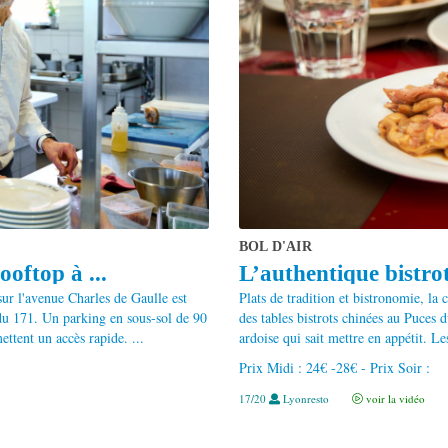
BOL D'AIR
oftop à ...
L’authentique bistro
 sur l'avenue Charles de Gaulle est
Plats de tradition et bistronomie, la 
 du 171. Un parking en sous-sol de 90
des tables bistrots chinées au Puces d
ttent un accès rapide. ...
ardoise qui sait mettre en appétit. Le
Prix Midi : 24€ -28€ - Prix Soir :
17/20
Lyonresto
voir la vidéo