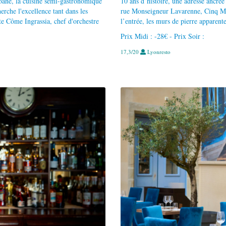
oane, la cuisine semi-gastronomique
10 ans d’histoire, une adresse ancrée
erche l'excellence tant dans les
rue Monseigneur Lavarenne, Cinq Mai
te Côme Ingrassia, chef d'orchestre
l’entrée, les murs de pierre apparente
Prix Midi : -28€ - Prix Soir :
17,3/20
Lyonresto