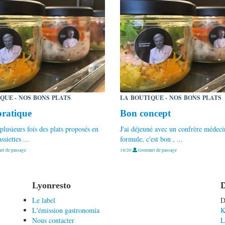
QUE - NOS BONS PLATS
LA BOUTIQUE - NOS BONS PLATS
pratique
Bon concept
 plusieurs fois des plats proposés en
J'ai déjeuné avec un confrère médec
ssiettes ...
formule, c'est bon , ...
t de passage
18/20
Gourmet de passage
Lyonresto
D
Le label
D
L'émission gastronomia
K
Nous contacter
L