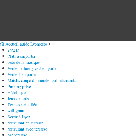
Accueil guide Lyonresto
24/24h
Plats à emporter
Fête de la musique
Vente de foie gras à emporter
Vente à emporter
Matchs coupe du monde foot retransmis
Parking privé
Hôtel Lyon
Jeux enfants
Terrasse chauffée
wifi gratuit
Sortir à Lyon
restaurant en terrasse
restaurant avec terrasse
bar terrasse