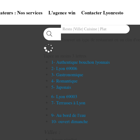
ateurs : Nos services
L'agence win
Contacter Lyonresto
Trouver un type de restaurant en un clin d'oe
Tapez au moins 3 lettres
1- Authentique bouchon lyonnais
2- Lyon 69006
3- Gastronomique
4- Romantique
5- Japonais
6- Lyon 69003
7- Terrasses à Lyon
9- Au bord de l'eau
10- ouvert dimanche
Villes :
Aucun résultat