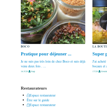
BOCO
LA BOUTI
Pratique pour déjeuner ...
Super 
Je ne suis pas très loin de chez Boco et suis déjà
J'ai acheté
venu deux fois . ...
bocaux et a
16.5/20
Jeap
17/20
Gourme
Restaurateurs
Espace restaurateur
Être sur le guide
Espace restaurateur