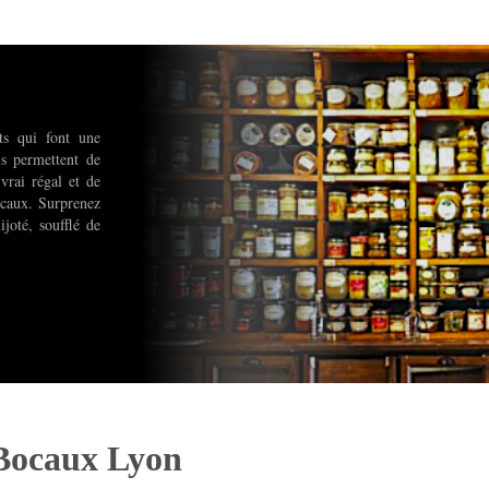
nts qui font une
ls permettent de
 vrai régal et de
ocaux. Surprenez
ijoté, soufflé de
Bocaux Lyon