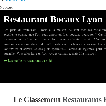
Fete des Peres
Bocaux
Restaurant Bocaux Lyon
Les plats du restaurant... mais à la maison, ce sont tous les restaura
excellente cuisine que l'on peut emporter. Les bocaux, pourquoi ? Car i
conserver les qualités nutritives et les saveurs en haute qualité ! C'est un
nombreux chefs ont décidé de mettre à disposition leur cuisines avec les b
vos invités et servez les des plats spéciaux... Terrine de légumes, petit m
quenelle. Vous aller faire un bon voyage culinaire, mais à la maison !
Les meilleurs restaurants en vidéo
Le Classement
Restaurants 