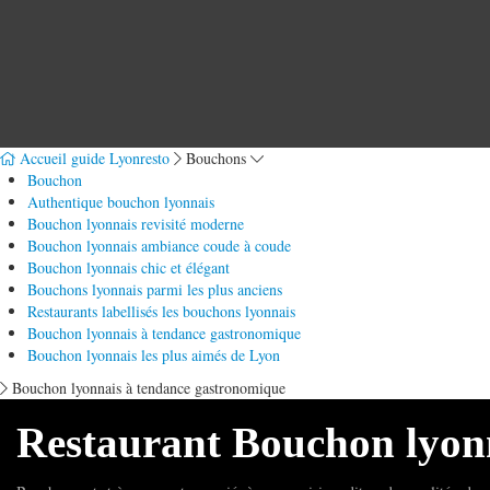
Accueil guide Lyonresto
Bouchons
Bouchon
Authentique bouchon lyonnais
Bouchon lyonnais revisité moderne
Bouchon lyonnais ambiance coude à coude
Bouchon lyonnais chic et élégant
Bouchons lyonnais parmi les plus anciens
Restaurants labellisés les bouchons lyonnais
Bouchon lyonnais à tendance gastronomique
Bouchon lyonnais les plus aimés de Lyon
Bouchon lyonnais à tendance gastronomique
Restaurant Bouchon lyon