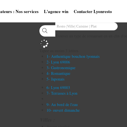
ateurs : Nos services
L'agence win
Contacter Lyonresto
Trouver un type de restaurant en un clin d'oe
Tapez au moins 3 lettres
1- Authentique bouchon lyonnais
2- Lyon 69006
3- Gastronomique
4- Romantique
5- Japonais
6- Lyon 69003
7- Terrasses à Lyon
9- Au bord de l'eau
10- ouvert dimanche
Villes :
Aucun résultat