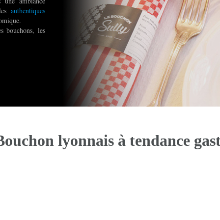
ns une ambiance
 les
authentiques
nomique.
es bouchons, les
Bouchon lyonnais à tendance ga