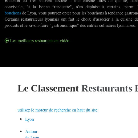
Bouchon est très souvent associé à une cuisine dites de qualité, da
conviviale, "à la bonne franquette", n'en déplaise à certains, parmi
bouchons
de Lyon, vous pourrez opter pour les bouchons à tendance gastro
Certains restaurateurs lyonnais ont fait le choix d'associer à la cuisine d
produits et le savoir-faire "gastronomique" des entités culinaires lyonnaises.
Les meilleurs restaurants en vidéo
Le Classement
Restaurants 
utilisez le moteur de recherche en haut du site
Lyon
Autour
de Lyon