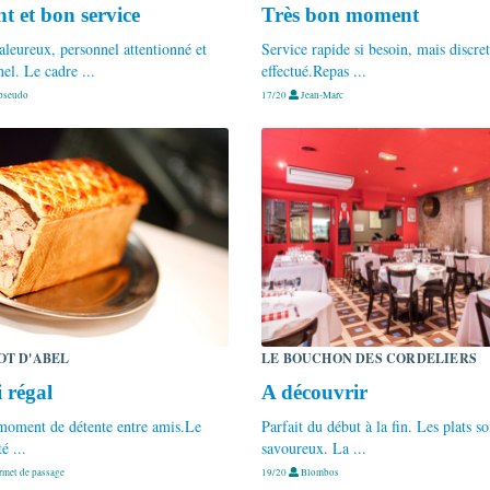
nt et bon service
Très bon moment
aleureux, personnel attentionné et
Service rapide si besoin, mais discret
el. Le cadre ...
effectué.Repas ...
pseudo
17/20
Jean-Marc
OT D'ABEL
LE BOUCHON DES CORDELIERS
 régal
A découvrir
moment de détente entre amis.Le
Parfait du début à la fin. Les plats so
é ...
savoureux. La ...
met de passage
19/20
Blombos