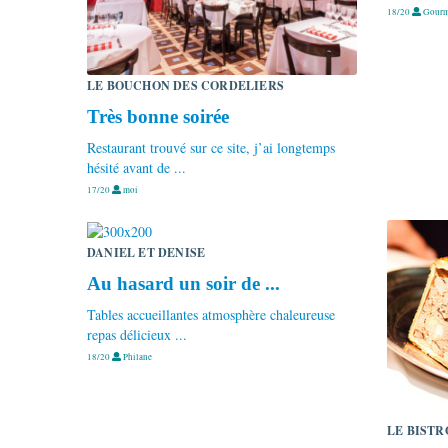
18/20
Gourme
LE BOUCHON DES CORDELIERS
Très bonne soirée
Restaurant trouvé sur ce site, j’ai longtemps
hésité avant de ...
17/20
moi
DANIEL ET DENISE
Au hasard un soir de ...
Tables accueillantes atmosphère chaleureuse
repas délicieux ...
18/20
Philane
LE BISTR