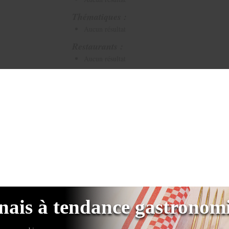
Thématiques :
Aucun résultat
Restaurants :
Aucun résultat
nais à tendance gastronom