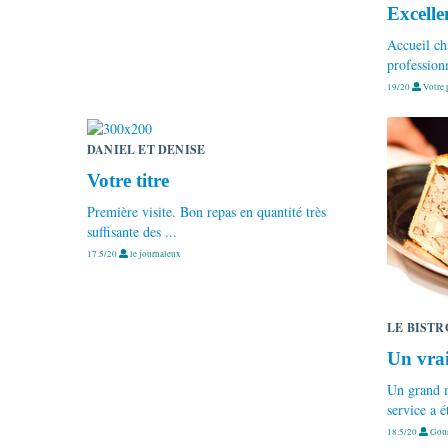
Excelle
Accueil ch
professionn
19/20
Votre 
DANIEL ET DENISE
Votre titre
Première visite. Bon repas en quantité très
suffisante des ...
17.5/20
le journaleux
LE BISTR
Un vrai
Un grand 
service a ét
18.5/20
Gour