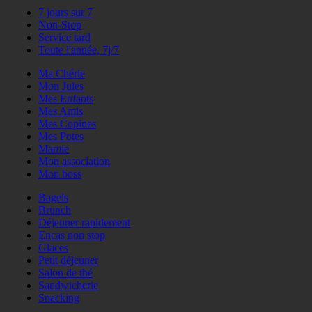
7 jours sur 7
Non-Stop
Service tard
Toute l'année, 7j/7
Ma Chérie
Mon Jules
Mes Enfants
Mes Amis
Mes Copines
Mes Potes
Mamie
Mon association
Mon boss
Bagels
Brunch
Déjeuner rapidement
Encas non stop
Glaces
Petit déjeuner
Salon de thé
Sandwicherie
Snacking