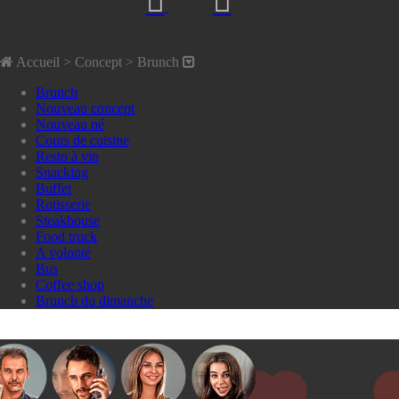
Accueil
> Concept >
Brunch
Brunch
Nouveau concept
Nouveau né
Cours de cuisine
Resto à vin
Snacking
Buffet
Rotisserie
Steakhouse
Food truck
A volonté
Bus
Coffee shop
Brunch du dimanche