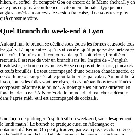
hilton, au sofitel, du comptoir Goa ou encore de la Mama shelter.Il y en
a de plus en plus à confluence la cité internationale. Typiquement
anglais, américain ou revisité version française, il ne vous reste plus
qu'à choisir le vôtre.
Quel Brunch du week-end à Lyon
Aujourd’hui, le brunch se décline sous toutes les formes et associe tous
les goûts. L’important est qu’il soit varié et qu’il propose des mets salés
et sucrés. L’œuf est un incontournable, qu’il soit miroir, brouillé ou
retourné, il est rare de voir un brunch sans lui. Inspiré de « l’english
breakfast », le brunch des années 80 se composait de bacon, pancakes
et œufs brouillés. Le tout accompagné d’une boisson chaude sucrée, et
de confiture ou sirop d’érable pour tartiner les pancakes. Aujourd’hui à
Lyon, toutes les folies sont permises, et des préparations très raffinées
composent désormais le brunch. À noter que les brunchs diffèrent en
fonction des pays ! À New York, le brunch du dimanche se déroule
dans l’après-midi, et il est accompagné de cocktails.
Une façon de prolonger l’esprit festif du week-end, sans désagrément,
le lundi matin ! Le brunch se pratique aussi en Allemagne et
notamment à Berlin. On peut y trouver, par exemple, des charcuteries
de la forêt Noire, de la salade de pommes de terre à la saucisse de