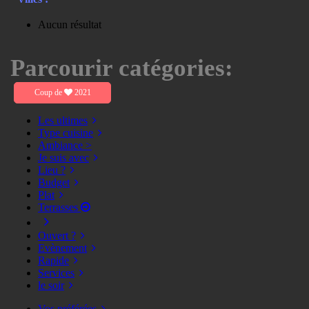
Aucun résultat
Parcourir catégories:
Coup de
2021
Les ultimes
Type cuisine
Ambiance >
Je suis avec
Lieu ?
Budget
Plat
Terrasses
Ouvert ?
Evènement
Rapide
Services
le soir
Vos préférées