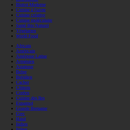
Bistrot Moderne
Cuisine à l'azote
Cuisine créative
Cuisine moléculaire
Santé Bio Naturel
Végétarien
World Food
Africain
Américain
Amérique Latine
Arménien
Asiatique
Belge
Brésilien
Cacher
Chinois
Coréen
Cuisine des Iles
Espagnol
Grande Bretagne
Grec
Halal
Indien
Italien