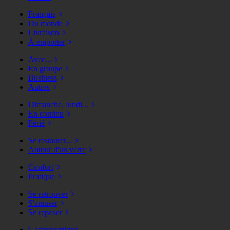
Français
Du monde
Livraison
À emporter
Avec...
En groupe
Business
Autres
Dimanche, lundi...
En continu
Férié
Se restaurer...
Autour d'un verre
Confort
Pratique
Se retrouver
S'amuser
Se reposer
Gastronomique