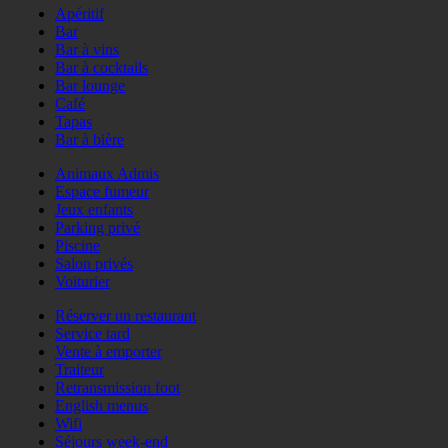
Apéritif
Bar
Bar à vins
Bar à cocktails
Bar lounge
Café
Tapas
Bar à bière
Animaux Admis
Espace fumeur
Jeux enfants
Parking privé
Piscine
Salon privés
Voiturier
Réserver un restaurant
Service tard
Vente à emporter
Traiteur
Retransmission foot
English menus
Wifi
Séjours week-end