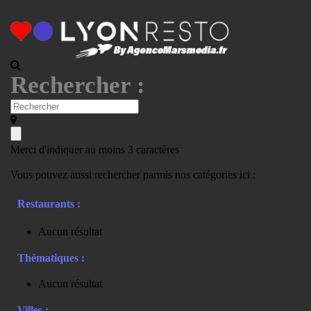
Rechercher :
Merci d'indiquer au moins 3 caractères
Vous pouvez aussi rechercher parmis nos catégories ici :
Restaurants :
Aucun résultat
Thématiques :
Aucun résultat
Villes :