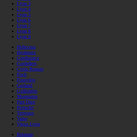
Lyon 3
Lyon 4
Lyon 5
Lyon 6
Lyon 7
Lyon 8
Lyon 9
Bellecour
Brotteaux
Confluence
Cordeliers
Croix-Rousse
Foch
Fourvière
Gerland
Guillotière
Monplaisir
Part Dieu
Perrache
Terreaux
Vaise
Vieux Lyon
Brignais