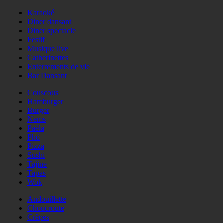
Karaoké
Diner dansant
Diner spectacle
Festif
Musique live
Catherinettes
Enterrements de vie
Bar Dansant
Couscous
Hamburger
Burger
Nems
Paëla
Phö
Pizza
Sushi
Tajine
Tapas
Wok
Andouillette
Choucroute
Crêpes