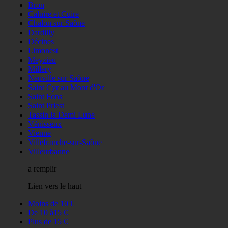
Bron
Caluire et Cuire
Chalon sur Saône
Dardilly
Décines
Limonest
Meyzieu
Millery
Neuville sur Saône
Saint Cyr au Mont d'Or
Saint Fons
Saint Priest
Tassin la Demi Lune
Vénisseux
Vienne
Villefranche-sur-Saône
Villeurbanne
a remplir
Lien vers le haut
Moins de 10 €
De 10 à15 €
Plus de 15 €