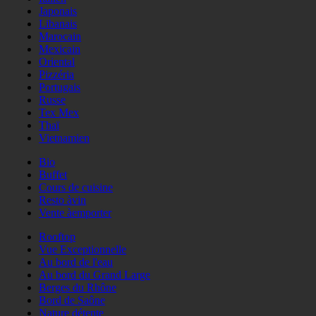
Japonais
Libanais
Marocain
Mexicain
Oriental
Pizzéria
Portugais
Russe
Tex Mex
Thaï
Vietnamien
Bio
Buffet
Cours de cuisine
Resto àvin
Vente àemporter
Rooftop
Vue Exceptionnelle
Au bord de l'eau
Au bord du Grand Large
Berges du Rhône
Bord de Saône
Nature détente