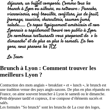
déjeuner, un buffet composée. Comme tous les
brunch à Lyon ou ailleurs, ou retrouve : Pancake,
viennoiserie, oeuf brouillés, confiture, jus de fruit,
fromage, saucisse, charcuterie, saumon fumé,
salade....... Ce repas typiquement américain et non
Lyonnais a rapidement trouvé son public à Lyon.
De nombreux restaurants vous proposent de » le
dimanche" et de plus en plus le samedi. En bon
gone, nous prenons les TCL.
Lire la suite :
La Team
Brunch à Lyon : Comment trouver les
meilleurs Lyon ?
Contraction des mots anglais « breakfast » et « lunch », le brunch est
une tradition venue des pays anglo-saxons. De plus en plus répandu en
France, on aime souvent bruncher à Lyon le samedi ou le dimanche.
Petit-déjeuner tardif et copieux, il se compose d’éléments sucrés et
salés.
Les formules "So brunch" sont les brunchs de La cour des loges,