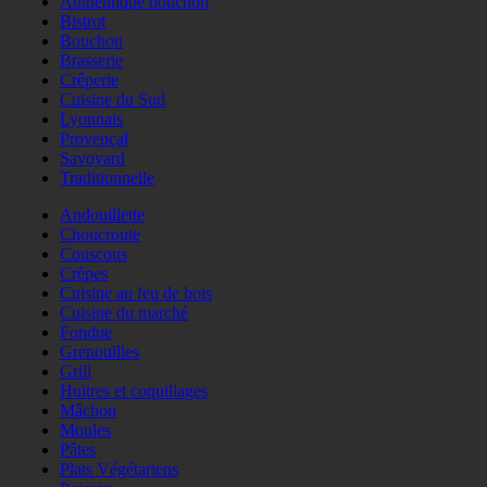
Authentique bouchon
Bistrot
Bouchon
Brasserie
Crêperie
Cuisine du Sud
Lyonnais
Provençal
Savoyard
Traditionnelle
Andouillette
Choucroute
Couscous
Crêpes
Cuisine au feu de bois
Cuisine du marché
Fondue
Grenouilles
Grill
Huitres et coquillages
Mâchon
Moules
Pâtes
Plats Végétariens