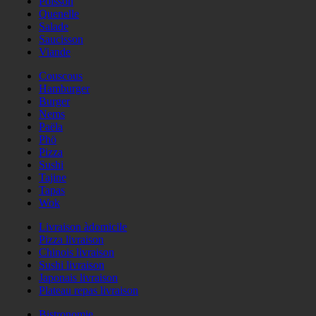
Poisson
Quenelle
Salade
Saucisson
Viande
Couscous
Hamburger
Burger
Nems
Paëla
Phö
Pizza
Sushi
Tajine
Tapas
Wok
Livraison àdomicile
Pizza livraison
Chinois livraison
Sushi livraison
Japonais livraison
Plateau repas livraison
Bistronomie