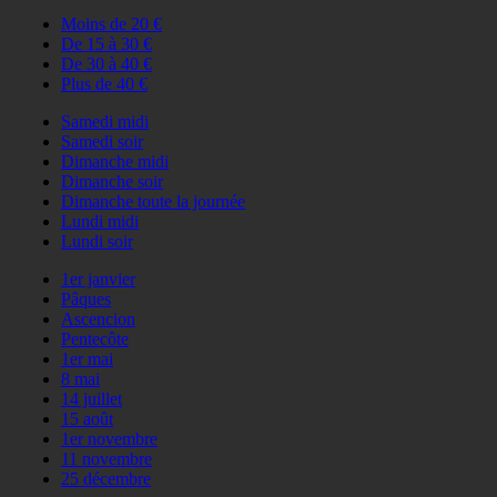
Moins de 20 €
De 15 à 30 €
De 30 à 40 €
Plus de 40 €
Samedi midi
Samedi soir
Dimanche midi
Dimanche soir
Dimanche toute la journée
Lundi midi
Lundi soir
1er janvier
Pâques
Ascencion
Pentecôte
1er mai
8 mai
14 juillet
15 août
1er novembre
11 novembre
25 décembre