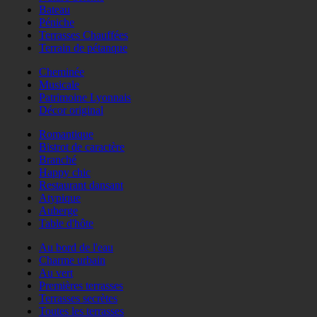
Bateau
Péniche
Terrasses Chauffées
Terrain de pétanque
Cheminée
Musicale
Patrimoine Lyonnais
Décor original
Romantique
Bistrot de caractère
Branché
Happy chic
Restaurant dansant
Atypique
Auberge
Table d'hôte
Au bord de l'eau
Charme urbain
Au vert
Premières terrasses
Terrasses secrètes
Toutes les terrasses