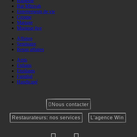
Baptême
Bar Mitzvah
Enterrements de vie
Groupe
Mariage
Musique live
Affaires
Seminaire
Repas affaires
Amis
Enfants
Etudiants
Familial
Handicapé
Nous contacter
Restaurateurs: nos services
L'agence Win