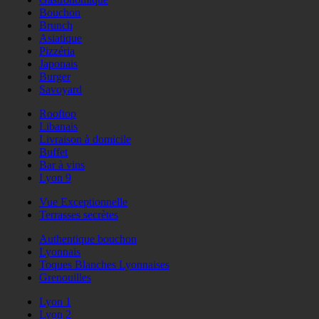
Bouchon
Brunch
Asiatique
Pizzéria
Japonais
Burger
Savoyard
Rooftop
Libanais
Livraison à domicile
Buffet
Bar à vins
Lyon 9
Vue Exceptionnelle
Terrasses secrètes
Authentique bouchon
Lyonnais
Toques Blanches Lyonnaises
Grenouilles
Lyon 1
Lyon 2