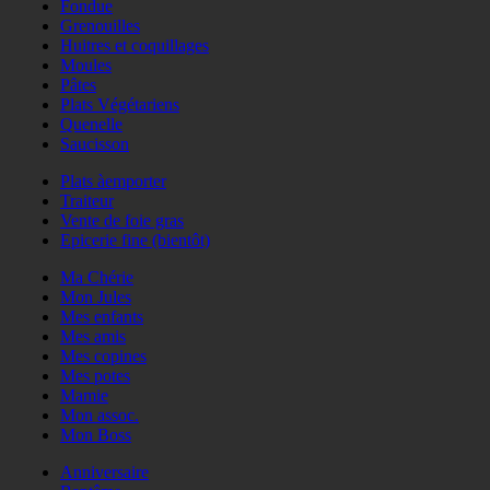
Fondue
Grenouilles
Huitres et coquillages
Moules
Pâtes
Plats Végétariens
Quenelle
Saucisson
Plats àemporter
Traiteur
Vente de foie gras
Epicerie fine (bientôt)
Ma Chérie
Mon Jules
Mes enfants
Mes amis
Mes copines
Mes potes
Mamie
Mon assoc.
Mon Boss
Anniversaire