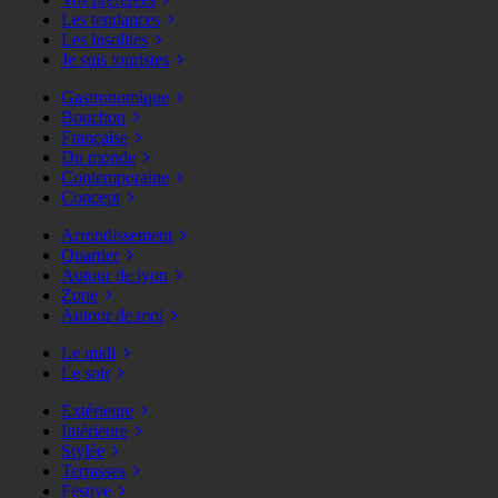
Les tendances
Les insolites
Je suis touristes
Gastronomique
Bouchon
Française
Du monde
Contemporaine
Concept
Arrondissement
Quartier
Autour de lyon
Zone
Autour de moi
Le midi
Le soir
Extérieure
Intérieure
Stylée
Terrasses
Festive