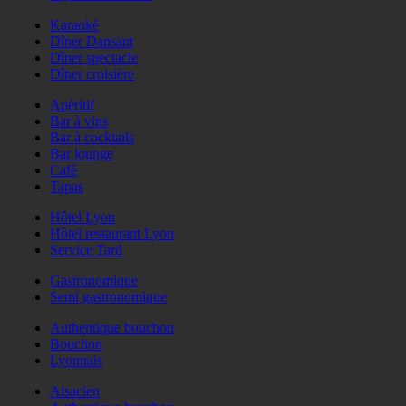
Karaoké
Dîner Dansant
Dîner spectacle
Dîner croisière
Apéritif
Bar à vins
Bar à cocktails
Bar lounge
Café
Tapas
Hôtel Lyon
Hôtel restaurant Lyon
Service Tard
Gastronomique
Semi gastronomique
Authentique bouchon
Bouchon
Lyonnais
Alsacien