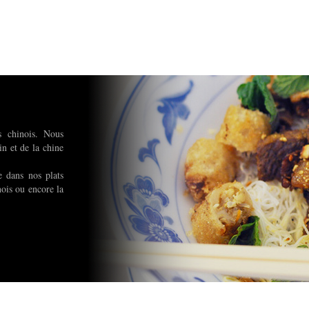
s chinois. Nous
in et de la chine
e dans nos plats
nois ou encore la