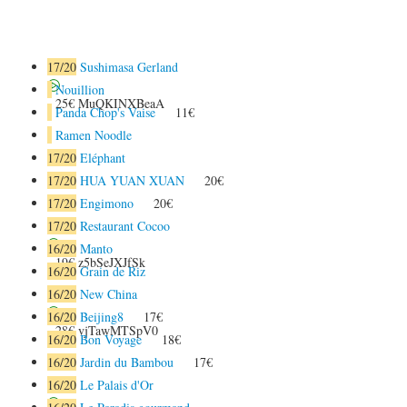
17
/20
Sushimasa Gerland
Nouillion
25€
MuQKINXBeaA
Panda Chop's Vaise
11€
Ramen Noodle
17
/20
Eléphant
17
/20
HUA YUAN XUAN
20€
17
/20
Engimono
20€
17
/20
Restaurant Cocoo
16
/20
Manto
19€
z5bSeJXJfSk
16
/20
Grain de Riz
16
/20
New China
16
/20
Beijing8
17€
28€
vjTawMTSpV0
16
/20
Bon Voyage
18€
16
/20
Jardin du Bambou
17€
16
/20
Le Palais d'Or