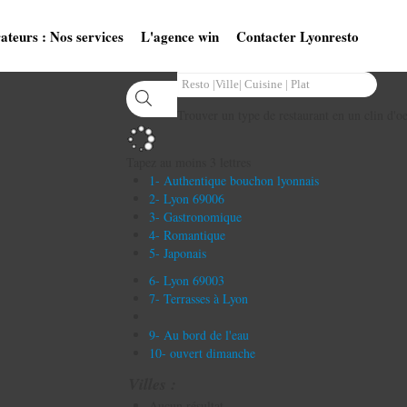
ateurs : Nos services
L'agence win
Contacter Lyonresto
Trouver un type de restaurant en un clin d'oe
Tapez au moins 3 lettres
1- Authentique bouchon lyonnais
2- Lyon 69006
3- Gastronomique
4- Romantique
5- Japonais
6- Lyon 69003
7- Terrasses à Lyon
9- Au bord de l'eau
10- ouvert dimanche
Villes :
Aucun résultat