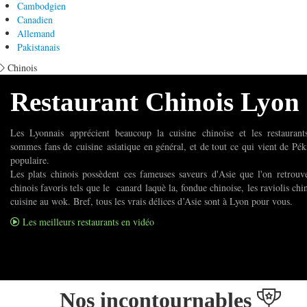
Cambodgien
Canadien
Allemand
Pakistanais
Chinois
Restaurant Chinois Lyon
Les Lyonnais apprécient beaucoup la cuisine chinoise et les restaurant
sommes fans de cuisine asiatique en général, et de tout ce qui vient de Pék
populaire.
Les plats chinois possèdent ces fameuses saveurs d'Asie que l'on retrouv
chinois favoris tels que le canard laquè la, fondue chinoise, les raviolis chi
cuisine au wok. Bref, tous les vrais délices d’Asie sont à Lyon pour vous.
Les meilleurs restaurants en vidéo
Nos incontournables