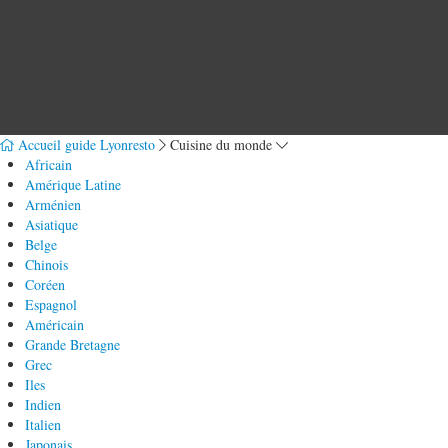
Accueil guide Lyonresto
Cuisine du monde
Africain
Amérique Latine
Arménien
Asiatique
Belge
Chinois
Coréen
Espagnol
Américain
Grande Bretagne
Grec
Iles
Indien
Italien
Japonais