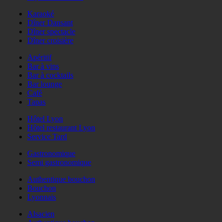
Karaoké
Dîner Dansant
Dîner spectacle
Dîner croisière
Apéritif
Bar à vins
Bar à cocktails
Bar lounge
Café
Tapas
Hôtel Lyon
Hôtel restaurant Lyon
Service Tard
Gastronomique
Semi gastronomique
Authentique bouchon
Bouchon
Lyonnais
Alsacien