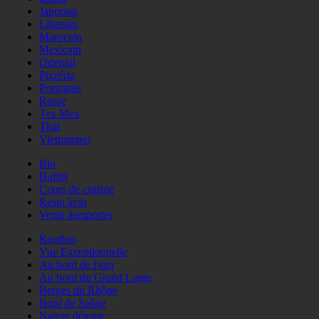
Japonais
Libanais
Marocain
Mexicain
Oriental
Pizzéria
Portugais
Russe
Tex Mex
Thaï
Vietnamien
Bio
Buffet
Cours de cuisine
Resto àvin
Vente àemporter
Rooftop
Vue Exceptionnelle
Au bord de l'eau
Au bord du Grand Large
Berges du Rhône
Bord de Saône
Nature détente