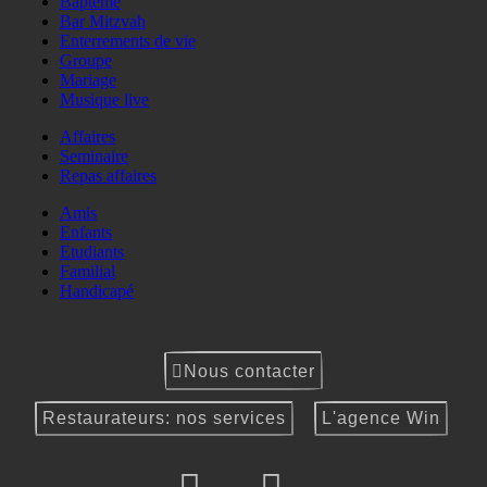
Baptême
Bar Mitzvah
Enterrements de vie
Groupe
Mariage
Musique live
Affaires
Seminaire
Repas affaires
Amis
Enfants
Etudiants
Familial
Handicapé
Nous contacter
Restaurateurs: nos services
L'agence Win