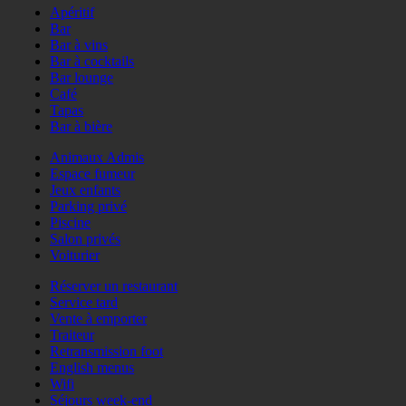
Apéritif
Bar
Bar à vins
Bar à cocktails
Bar lounge
Café
Tapas
Bar à bière
Animaux Admis
Espace fumeur
Jeux enfants
Parking privé
Piscine
Salon privés
Voiturier
Réserver un restaurant
Service tard
Vente à emporter
Traiteur
Retransmission foot
English menus
Wifi
Séjours week-end