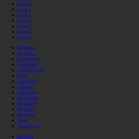
Lyon 3
Lyon 4
Lyon 5
Lyon 6
Lyon 7
Lyon 8
Lyon 9
Bellecour
Brotteaux
Confluence
Cordeliers
Croix-Rousse
Foch
Fourvière
Gerland
Guillotière
Monplaisir
Part Dieu
Perrache
Terreaux
Vaise
Vieux Lyon
Brignais