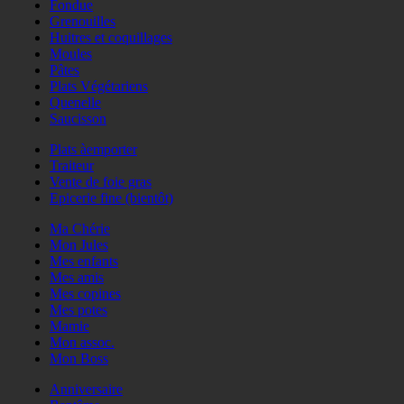
Fondue
Grenouilles
Huitres et coquillages
Moules
Pâtes
Plats Végétariens
Quenelle
Saucisson
Plats àemporter
Traiteur
Vente de foie gras
Epicerie fine (bientôt)
Ma Chérie
Mon Jules
Mes enfants
Mes amis
Mes copines
Mes potes
Mamie
Mon assoc.
Mon Boss
Anniversaire