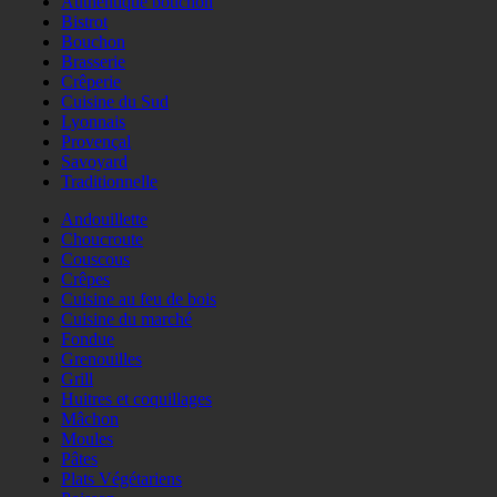
Authentique bouchon
Bistrot
Bouchon
Brasserie
Crêperie
Cuisine du Sud
Lyonnais
Provençal
Savoyard
Traditionnelle
Andouillette
Choucroute
Couscous
Crêpes
Cuisine au feu de bois
Cuisine du marché
Fondue
Grenouilles
Grill
Huitres et coquillages
Mâchon
Moules
Pâtes
Plats Végétariens