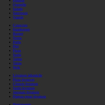
Poisson
Quenelle
Salade
Saucisson
Viande
Couscous
Hamburger
Burger
Nems
Paëla
Phö
Pizza
Sushi
Tajine
Tapas
Wok
Livraison àdomicile
Pizza livraison
Chinois livraison
Sushi livraison
Japonais livraison
Plateau repas livraison
Bistronomie