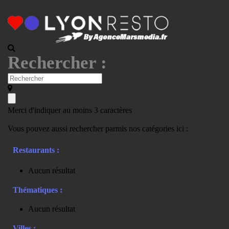
Rechercher :
Merci d'indiquer au moins 3 caractères
Vous pouvez aussi rechercher parmis nos catégories ici :
Restaurants :
Aucun résultat
Thématiques :
Aucun résultat
Villes :