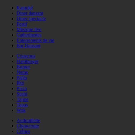
Karaoké
Diner dansant
Diner spectacle
Festif
Musique live
Catherinettes
Enterrements de vie
Bar Dansant
Couscous
Hamburger
Burger
Nems
Paëla
Phö
Pizza
Sushi
Tajine
Tapas
Wok
Andouillette
Choucroute
Crêpes