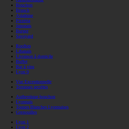
Bouchon
Brunch
Asiatique
Pizzéria
Japonais
Burger
Savoyard
Rooftop
Libanais
Livraison à domicile
Buffet
Bar à vins
Lyon 9
Vue Exceptionnelle
Terrasses secrètes
Authentique bouchon
Lyonnais
Toques Blanches Lyonnaises
Grenouilles
Lyon 1
Lyon 2