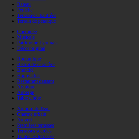
Bateau
Péniche
Terrasses Chauffées
Terrain de pétanque
Cheminée
Musicale
Patrimoine Lyonnais
Décor original
Romantique
Bistrot de caractère
Branché
Happy chic
Restaurant dansant
Atypique
Auberge
Table d'hôte
Au bord de l'eau
Charme urbain
Au vert
Premières terrasses
Terrasses secrètes
Toutes les terrasses