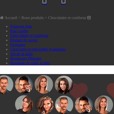
Accueil
> Bons produits >
Chocolatier et confiseur
Poissons frais
Paté croûte
Chocolatier et confiseur
Produit du terroir
Fromager
Charcutier et spécialités lyonnaises
Art de la table
Boulanger Pâtissier
Boutique de cafés et thés