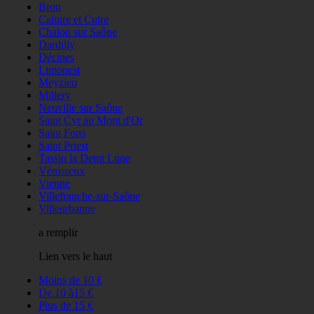
Bron
Caluire et Cuire
Chalon sur Saône
Dardilly
Décines
Limonest
Meyzieu
Millery
Neuville sur Saône
Saint Cyr au Mont d'Or
Saint Fons
Saint Priest
Tassin la Demi Lune
Vénisseux
Vienne
Villefranche-sur-Saône
Villeurbanne
a remplir
Lien vers le haut
Moins de 10 €
De 10 à15 €
Plus de 15 €