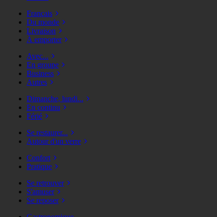
Français
Du monde
Livraison
À emporter
Avec...
En groupe
Business
Autres
Dimanche, lundi...
En continu
Férié
Se restaurer...
Autour d'un verre
Confort
Pratique
Se retrouver
S'amuser
Se reposer
Gastronomique