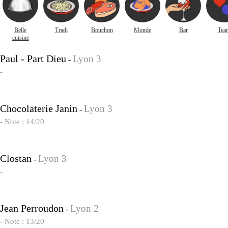
Belle
Tradi
Bouchon
Monde
Bar
Tea
cuisine
Paul - Part Dieu
Lyon 3
-
-
Chocolaterie Janin
Lyon 3
-
- Note : 14/20
Clostan
Lyon 3
-
-
Jean Perroudon
Lyon 2
-
- Note : 13/20