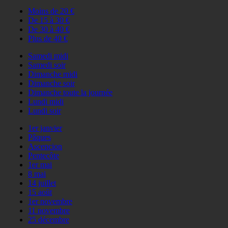
Moins de 20 €
De 15 à 30 €
De 30 à 40 €
Plus de 40 €
Samedi midi
Samedi soir
Dimanche midi
Dimanche soir
Dimanche toute la journée
Lundi midi
Lundi soir
1er janvier
Pâques
Ascencion
Pentecôte
1er mai
8 mai
14 juillet
15 août
1er novembre
11 novembre
25 décembre