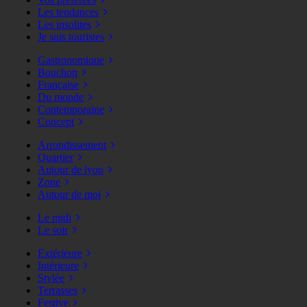
Les tendances
Les insolites
Je suis touristes
Gastronomique
Bouchon
Française
Du monde
Contemporaine
Concept
Arrondissement
Quartier
Autour de lyon
Zone
Autour de moi
Le midi
Le soir
Extérieure
Intérieure
Stylée
Terrasses
Festive