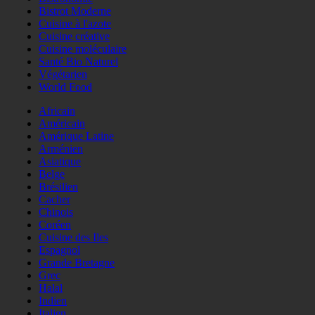
Bistrot Moderne
Cuisine à l'azote
Cuisine créative
Cuisine moléculaire
Santé Bio Naturel
Végétarien
World Food
Africain
Américain
Amérique Latine
Arménien
Asiatique
Belge
Brésilien
Cacher
Chinois
Coréen
Cuisine des Iles
Espagnol
Grande Bretagne
Grec
Halal
Indien
Italien