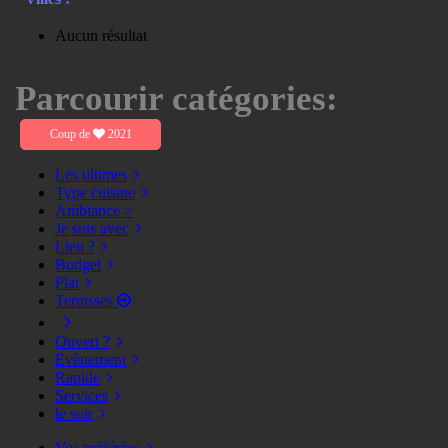
Aucun résultat
Parcourir catégories:
Coup de
2021
Les ultimes
Type cuisine
Ambiance >
Je suis avec
Lieu ?
Budget
Plat
Terrasses
Ouvert ?
Evènement
Rapide
Services
le soir
Vos préférées