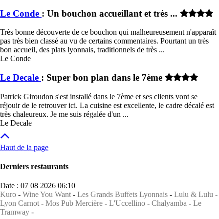
Le Conde
: Un bouchon accueillant et très ...
Très bonne découverte de ce bouchon qui malheureusement n'apparaît
pas très bien classé au vu de certains commentaires. Pourtant un très
bon accueil, des plats lyonnais, traditionnels de très ...
Le Conde
Le Decale
: Super bon plan dans le 7ème
Patrick Giroudon s'est installé dans le 7ème et ses clients vont se
réjouir de le retrouver ici. La cuisine est excellente, le cadre décalé est
très chaleureux. Je me suis régalée d'un ...
Le Decale
Haut de la page
Derniers restaurants
Date : 07 08 2026 06:10
Kuro
-
Wine You Want
-
Les Grands Buffets Lyonnais
-
Lulu & Lulu -
Lyon Carnot
-
Mos Pub Mercière
-
L'Uccellino
-
Chalyamba
-
Le
Tramway
-