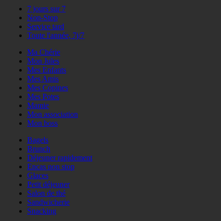
7 jours sur 7
Non-Stop
Service tard
Toute l'année, 7j/7
Ma Chérie
Mon Jules
Mes Enfants
Mes Amis
Mes Copines
Mes Potes
Mamie
Mon association
Mon boss
Bagels
Brunch
Déjeuner rapidement
Encas non stop
Glaces
Petit déjeuner
Salon de thé
Sandwicherie
Snacking