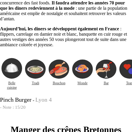
concurrence des fast foods.
Il faudra attendre les années 70 pour
que les diners redeviennent à la mode
: une partie de la population
américaine est emplie de nostalgie et souhaitent retrouver les valeurs
d’antan.
Aujourd’hui, les diners se développent également en France
:
flippers, carrelage en damier noir et blanc, banquette en cuir rouge et
autres vestiges des années 50 vous plongeront tout de suite dans une
ambiance colorée et joyeuse.
Belle
Tradi
Bouchon
Monde
Bar
Tea
cuisine
Pinch Burger
Lyon 4
-
- Note : 15/20
Manger des crêpes Bretonnes