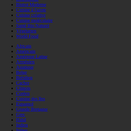
Bistrot Moderne
Cuisine à l'azote
Cuisine créative
Cuisine moléculaire
Santé Bio Naturel
Végétarien
World Food
Africain
Américain
Amérique Latine
Arménien
Asiatique
Belge
Brésilien
Cacher
Chinois
Coréen
Cuisine des Iles
Espagnol
Grande Bretagne
Grec
Halal
Indien
Italien