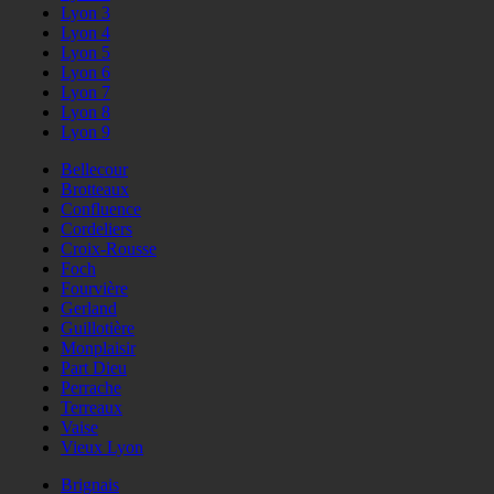
Lyon 3
Lyon 4
Lyon 5
Lyon 6
Lyon 7
Lyon 8
Lyon 9
Bellecour
Brotteaux
Confluence
Cordeliers
Croix-Rousse
Foch
Fourvière
Gerland
Guillotière
Monplaisir
Part Dieu
Perrache
Terreaux
Vaise
Vieux Lyon
Brignais