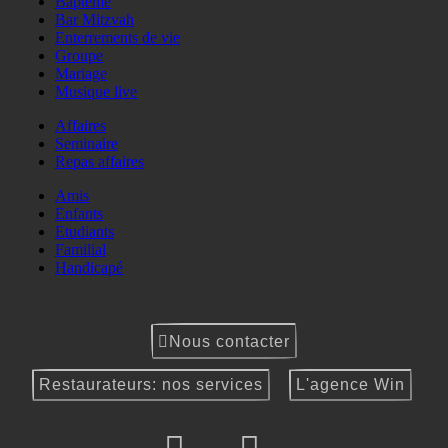
Baptême
Bar Mitzvah
Enterrements de vie
Groupe
Mariage
Musique live
Affaires
Seminaire
Repas affaires
Amis
Enfants
Etudiants
Familial
Handicapé
Nous contacter
Restaurateurs: nos services
L'agence Win