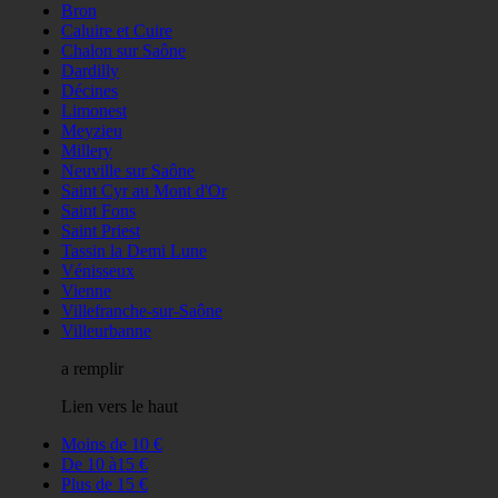
Bron
Caluire et Cuire
Chalon sur Saône
Dardilly
Décines
Limonest
Meyzieu
Millery
Neuville sur Saône
Saint Cyr au Mont d'Or
Saint Fons
Saint Priest
Tassin la Demi Lune
Vénisseux
Vienne
Villefranche-sur-Saône
Villeurbanne
a remplir
Lien vers le haut
Moins de 10 €
De 10 à15 €
Plus de 15 €