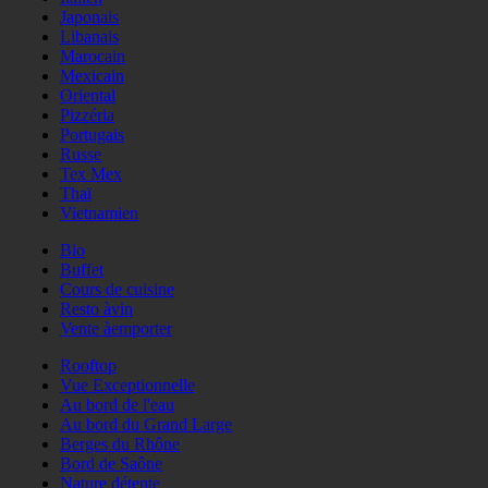
Japonais
Libanais
Marocain
Mexicain
Oriental
Pizzéria
Portugais
Russe
Tex Mex
Thaï
Vietnamien
Bio
Buffet
Cours de cuisine
Resto àvin
Vente àemporter
Rooftop
Vue Exceptionnelle
Au bord de l'eau
Au bord du Grand Large
Berges du Rhône
Bord de Saône
Nature détente