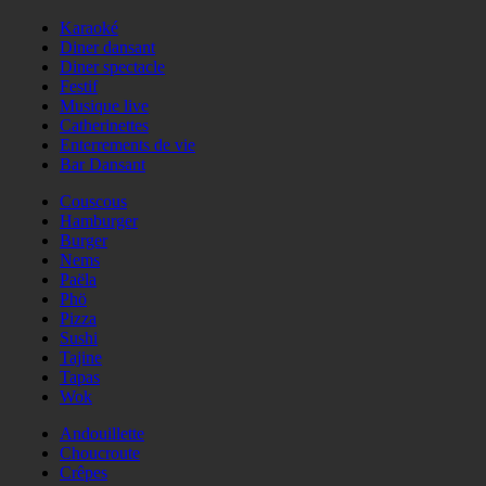
Karaoké
Diner dansant
Diner spectacle
Festif
Musique live
Catherinettes
Enterrements de vie
Bar Dansant
Couscous
Hamburger
Burger
Nems
Paëla
Phö
Pizza
Sushi
Tajine
Tapas
Wok
Andouillette
Choucroute
Crêpes