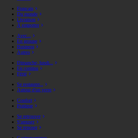
Français
Du monde
Livraison
À emporter
Avec...
En groupe
Business
Autres
Dimanche, lundi...
En continu
Férié
Se restaurer...
Autour d'un verre
Confort
Pratique
Se retrouver
S'amuser
Se reposer
Gastronomique