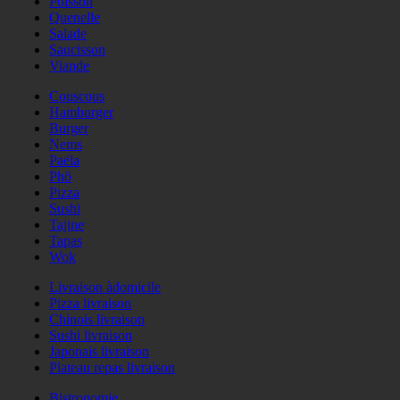
Poisson
Quenelle
Salade
Saucisson
Viande
Couscous
Hamburger
Burger
Nems
Paëla
Phö
Pizza
Sushi
Tajine
Tapas
Wok
Livraison àdomicile
Pizza livraison
Chinois livraison
Sushi livraison
Japonais livraison
Plateau repas livraison
Bistronomie