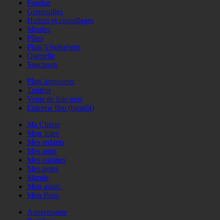
Fondue
Grenouilles
Huitres et coquillages
Moules
Pâtes
Plats Végétariens
Quenelle
Saucisson
Plats àemporter
Traiteur
Vente de foie gras
Epicerie fine (bientôt)
Ma Chérie
Mon Jules
Mes enfants
Mes amis
Mes copines
Mes potes
Mamie
Mon assoc.
Mon Boss
Anniversaire