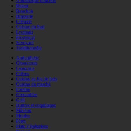
Authentique bouchon
Bistrot
Bouchon
Brasserie
Crêperie
Cuisine du Sud
Lyonnais
Provençal
Savoyard
Traditionnelle
Andouillette
Choucroute
Couscous
Crêpes
Cuisine au feu de bois
Cuisine du marché
Fondue
Grenouilles
Grill
Huitres et coquillages
Mâchon
Moules
Pâtes
Plats Végétariens