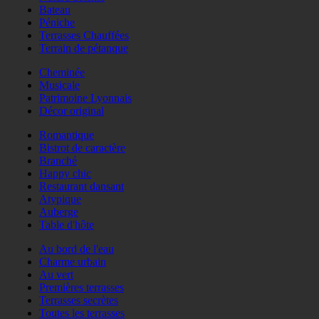
Bateau
Péniche
Terrasses Chauffées
Terrain de pétanque
Cheminée
Musicale
Patrimoine Lyonnais
Décor original
Romantique
Bistrot de caractère
Branché
Happy chic
Restaurant dansant
Atypique
Auberge
Table d'hôte
Au bord de l'eau
Charme urbain
Au vert
Premières terrasses
Terrasses secrètes
Toutes les terrasses