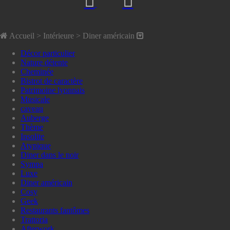
Accueil
> Intérieure >
Diner américain
Décor particulier
Nature détente
Cheminée
Bistrot de caractère
Patrimoine lyonnais
Musicale
caveau
Auberge
Thème
Insolite
Atypique
Diner dans le noir
Sympa
Luxe
Diner américain
Cosy
Geek
Restaurants fantômes
Trattoria
Afterwork