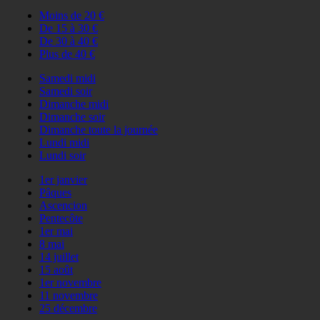
Moins de 20 €
De 15 à 30 €
De 30 à 40 €
Plus de 40 €
Samedi midi
Samedi soir
Dimanche midi
Dimanche soir
Dimanche toute la journée
Lundi midi
Lundi soir
1er janvier
Pâques
Ascencion
Pentecôte
1er mai
8 mai
14 juillet
15 août
1er novembre
11 novembre
25 décembre