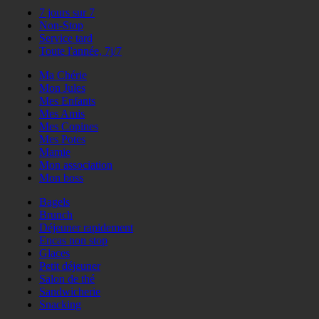
7 jours sur 7
Non-Stop
Service tard
Toute l'année, 7j/7
Ma Chérie
Mon Jules
Mes Enfants
Mes Amis
Mes Copines
Mes Potes
Mamie
Mon association
Mon boss
Bagels
Brunch
Déjeuner rapidement
Encas non stop
Glaces
Petit déjeuner
Salon de thé
Sandwicherie
Snacking