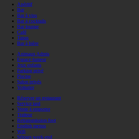
Apéritif
Bar
Bar à vins
Bar à cocktails
Bar lounge
Café
Tapas
Bar à bière
Animaux Admis
Espace fumeur
Jeux enfants
Parking privé
Piscine
Salon privés
Voiturier
Réserver un restaurant
Service tard
Vente à emporter
Traiteur
Retransmission foot
English menus
Wifi
Séjours week-end