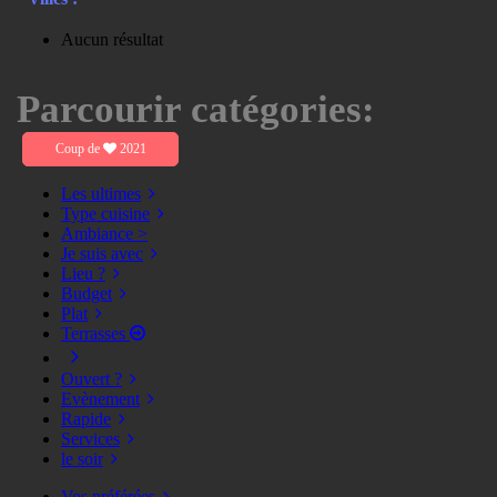
Aucun résultat
Parcourir catégories:
Coup de
2021
Les ultimes
Type cuisine
Ambiance >
Je suis avec
Lieu ?
Budget
Plat
Terrasses
Ouvert ?
Evènement
Rapide
Services
le soir
Vos préférées