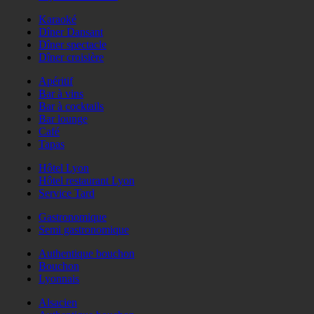
Karaoké
Dîner Dansant
Dîner spectacle
Dîner croisière
Apéritif
Bar à vins
Bar à cocktails
Bar lounge
Café
Tapas
Hôtel Lyon
Hôtel restaurant Lyon
Service Tard
Gastronomique
Semi gastronomique
Authentique bouchon
Bouchon
Lyonnais
Alsacien