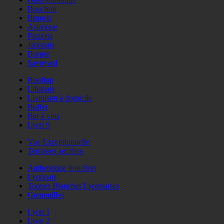
Bouchon
Brunch
Asiatique
Pizzéria
Japonais
Burger
Savoyard
Rooftop
Libanais
Livraison à domicile
Buffet
Bar à vins
Lyon 9
Vue Exceptionnelle
Terrasses secrètes
Authentique bouchon
Lyonnais
Toques Blanches Lyonnaises
Grenouilles
Lyon 1
Lyon 2