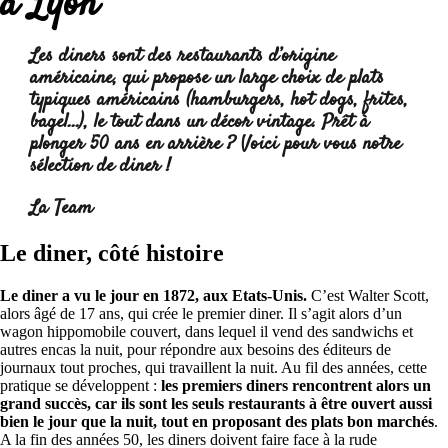
à Lyon
Les diners sont des restaurants d’origine
américaine, qui propose un large choix de plats
typiques américains (hamburgers, hot dogs, frites,
bagel…), le tout dans un décor vintage. Prêt à
plonger 50 ans en arrière ? Voici pour vous notre
sélection de diner !
Lire la suite :
La Team
Le diner, côté histoire
Le diner a vu le jour en 1872, aux Etats-Unis.
C’est Walter Scott,
alors âgé de 17 ans, qui crée le premier diner. Il s’agit alors d’un
wagon hippomobile couvert, dans lequel il vend des sandwichs et
autres encas la nuit, pour répondre aux besoins des éditeurs de
journaux tout proches, qui travaillent la nuit. Au fil des années, cette
pratique se développent :
les premiers diners rencontrent alors un
grand succès, car ils sont les seuls restaurants à être ouvert aussi
bien le jour que la nuit, tout en proposant des plats bon marchés
.
A la fin des années 50, les diners doivent faire face à la rude