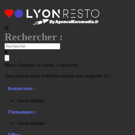
Rechercher :
Merci d'indiquer au moins 3 caractères
Vous pouvez aussi rechercher parmis nos catégories ici :
Restaurants :
Aucun résultat
Thématiques :
Aucun résultat
Villes :