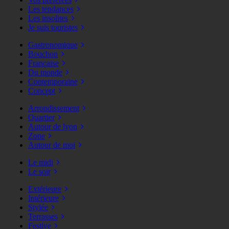
Les tendances
Les insolites
Je suis touristes
Gastronomique
Bouchon
Française
Du monde
Contemporaine
Concept
Arrondissement
Quartier
Autour de lyon
Zone
Autour de moi
Le midi
Le soir
Extérieure
Intérieure
Stylée
Terrasses
Festive