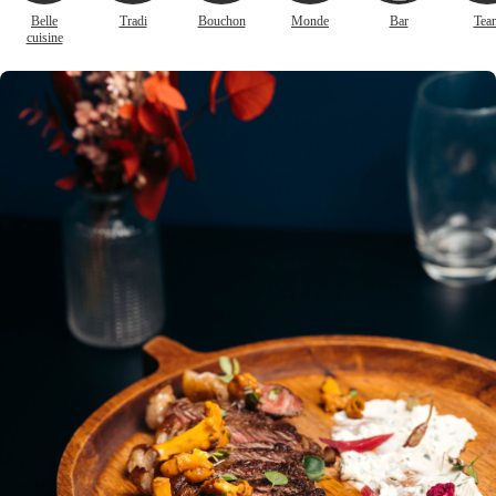
Belle
Tradi
Bouchon
Monde
Bar
Tea
cuisine