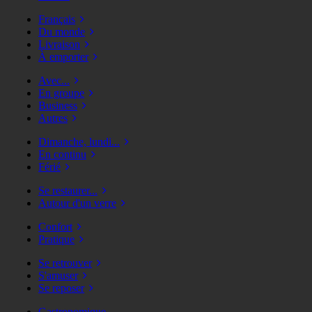
Français
Du monde
Livraison
À emporter
Avec...
En groupe
Business
Autres
Dimanche, lundi...
En continu
Férié
Se restaurer...
Autour d'un verre
Confort
Pratique
Se retrouver
S'amuser
Se reposer
Gastronomique