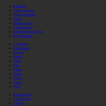
Karaoké
Diner dansant
Diner spectacle
Festif
Musique live
Catherinettes
Enterrements de vie
Bar Dansant
Couscous
Hamburger
Burger
Nems
Paëla
Phö
Pizza
Sushi
Tajine
Tapas
Wok
Andouillette
Choucroute
Crêpes