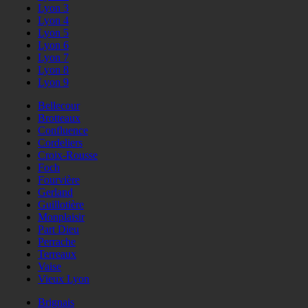
Lyon 3
Lyon 4
Lyon 5
Lyon 6
Lyon 7
Lyon 8
Lyon 9
Bellecour
Brotteaux
Confluence
Cordeliers
Croix-Rousse
Foch
Fourvière
Gerland
Guillotière
Monplaisir
Part Dieu
Perrache
Terreaux
Vaise
Vieux Lyon
Brignais