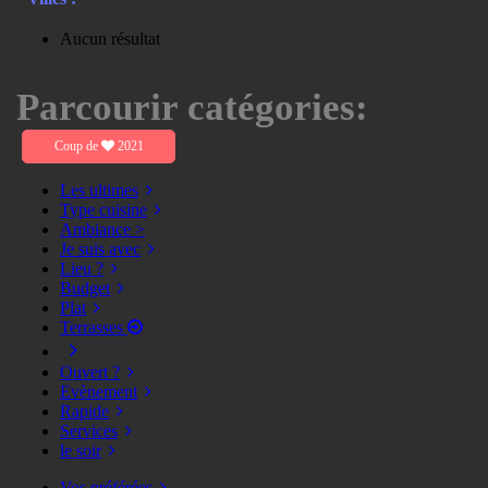
Aucun résultat
Parcourir catégories:
Coup de
2021
Les ultimes
Type cuisine
Ambiance >
Je suis avec
Lieu ?
Budget
Plat
Terrasses
Ouvert ?
Evènement
Rapide
Services
le soir
Vos préférées