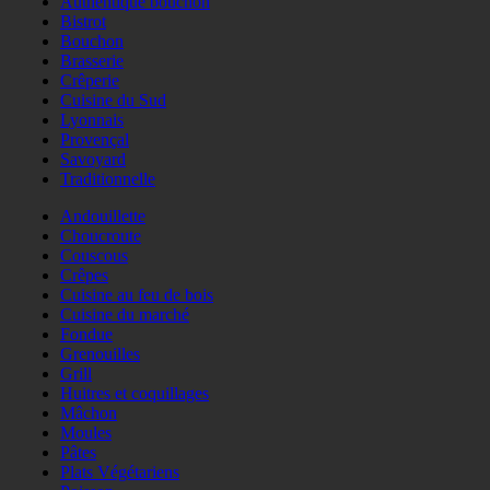
Authentique bouchon
Bistrot
Bouchon
Brasserie
Crêperie
Cuisine du Sud
Lyonnais
Provençal
Savoyard
Traditionnelle
Andouillette
Choucroute
Couscous
Crêpes
Cuisine au feu de bois
Cuisine du marché
Fondue
Grenouilles
Grill
Huitres et coquillages
Mâchon
Moules
Pâtes
Plats Végétariens