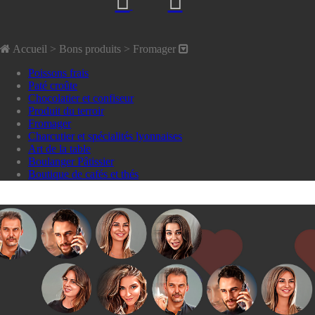
Accueil
> Bons produits >
Fromager
Poissons frais
Paté croûte
Chocolatier et confiseur
Produit du terroir
Fromager
Charcutier et spécialités lyonnaises
Art de la table
Boulanger Pâtissier
Boutique de cafés et thés