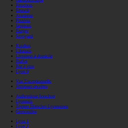
Bouchon
Brunch
Asiatique
Pizzéria
Japonais
Burger
Savoyard
Rooftop
Libanais
Livraison à domicile
Buffet
Bar à vins
Lyon 9
Vue Exceptionnelle
Terrasses secrètes
Authentique bouchon
Lyonnais
Toques Blanches Lyonnaises
Grenouilles
Lyon 1
Lyon 2