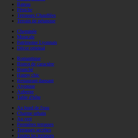
Bateau
Péniche
Terrasses Chauffées
Terrain de pétanque
Cheminée
Musicale
Patrimoine Lyonnais
Décor original
Romantique
Bistrot de caractère
Branché
Happy chic
Restaurant dansant
Atypique
Auberge
Table d'hôte
Au bord de l'eau
Charme urbain
Au vert
Premières terrasses
Terrasses secrètes
Toutes les terrasses