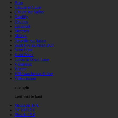
Bron
Caluire et Cuire
Chalon sur Saône
Dardilly
Décines
Limonest
Meyzieu
Millery
Neuville sur Saône
Saint Cyr au Mont d'Or
Saint Fons
Saint Priest
Tassin la Demi Lune
Vénisseux
Vienne
Villefranche-sur-Saône
Villeurbanne
a remplir
Lien vers le haut
Moins de 10 €
De 10 à15 €
Plus de 15 €