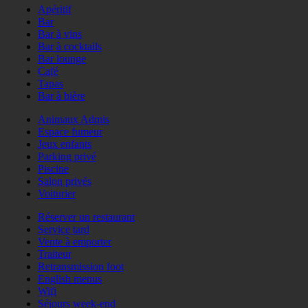
Apéritif
Bar
Bar à vins
Bar à cocktails
Bar lounge
Café
Tapas
Bar à bière
Animaux Admis
Espace fumeur
Jeux enfants
Parking privé
Piscine
Salon privés
Voiturier
Réserver un restaurant
Service tard
Vente à emporter
Traiteur
Retransmission foot
English menus
Wifi
Séjours week-end