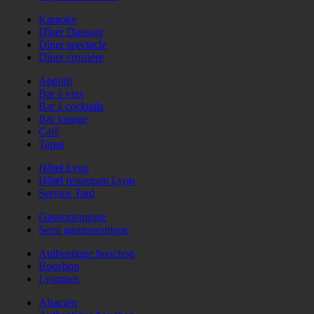
Karaoké
Dîner Dansant
Dîner spectacle
Dîner croisière
Apéritif
Bar à vins
Bar à cocktails
Bar lounge
Café
Tapas
Hôtel Lyon
Hôtel restaurant Lyon
Service Tard
Gastronomique
Semi gastronomique
Authentique bouchon
Bouchon
Lyonnais
Alsacien