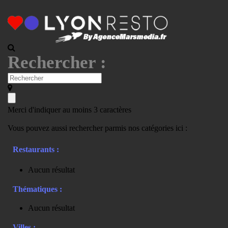
Rechercher :
Merci d'indiquer au moins 3 caractères
Vous pouvez aussi rechercher parmis nos catégories ici :
Restaurants :
Aucun résultat
Thématiques :
Aucun résultat
Villes :