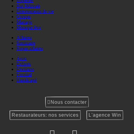
Baptême
Bar Mitzvah
Enterrements de vie
Groupe
Mariage
Musique live
Affaires
Seminaire
Repas affaires
Amis
Enfants
Etudiants
Familial
Handicapé
Nous contacter
Restaurateurs: nos services
L'agence Win