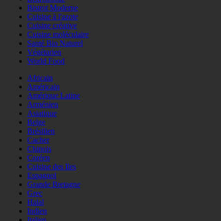
Bistrot Moderne
Cuisine à l'azote
Cuisine créative
Cuisine moléculaire
Santé Bio Naturel
Végétarien
World Food
Africain
Américain
Amérique Latine
Arménien
Asiatique
Belge
Brésilien
Cacher
Chinois
Coréen
Cuisine des Iles
Espagnol
Grande Bretagne
Grec
Halal
Indien
Italien