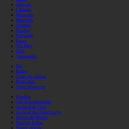
Japonais
Libanais
Marocain
Mexicain
Oriental
Pizzéria
Portugais
Russe
Tex Mex
Thaï
Vietnamien
Bio
Buffet
Cours de cuisine
Resto àvin
Vente àemporter
Rooftop
Vue Exceptionnelle
Au bord de l'eau
Au bord du Grand Large
Berges du Rhône
Bord de Saône
Nature détente