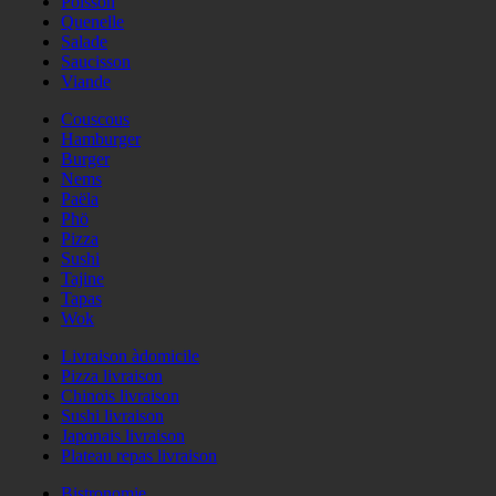
Poisson
Quenelle
Salade
Saucisson
Viande
Couscous
Hamburger
Burger
Nems
Paëla
Phö
Pizza
Sushi
Tajine
Tapas
Wok
Livraison àdomicile
Pizza livraison
Chinois livraison
Sushi livraison
Japonais livraison
Plateau repas livraison
Bistronomie