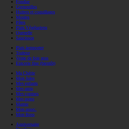
Fondue
Grenouilles
Huitres et coquillages
Moules
Pâtes
Plats Végétariens
Quenelle
Saucisson
Plats àemporter
Traiteur
Vente de foie gras
Epicerie fine (bientôt)
Ma Chérie
Mon Jules
Mes enfants
Mes amis
Mes copines
Mes potes
Mamie
Mon assoc.
Mon Boss
Anniversaire