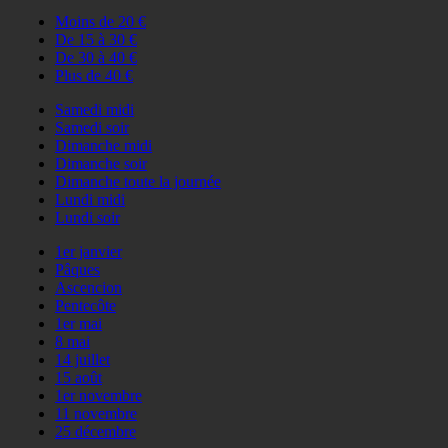
Moins de 20 €
De 15 à 30 €
De 30 à 40 €
Plus de 40 €
Samedi midi
Samedi soir
Dimanche midi
Dimanche soir
Dimanche toute la journée
Lundi midi
Lundi soir
1er janvier
Pâques
Ascencion
Pentecôte
1er mai
8 mai
14 juillet
15 août
1er novembre
11 novembre
25 décembre