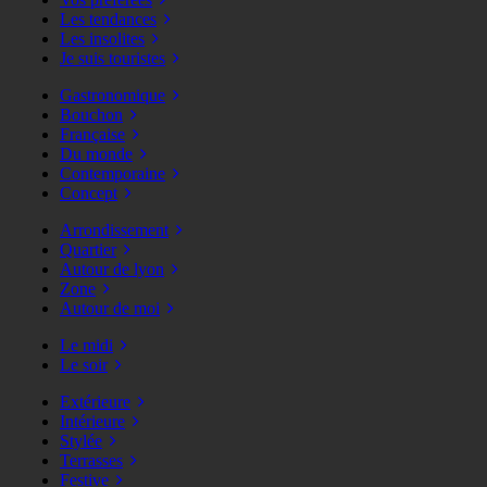
Les tendances
Les insolites
Je suis touristes
Gastronomique
Bouchon
Française
Du monde
Contemporaine
Concept
Arrondissement
Quartier
Autour de lyon
Zone
Autour de moi
Le midi
Le soir
Extérieure
Intérieure
Stylée
Terrasses
Festive