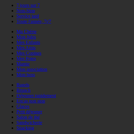
7 jours sur 7
Non-Stop
Service tard
Toute l'année, 7j/7
Ma Chérie
Mon Jules
Mes Enfants
Mes Amis
Mes Copines
Mes Potes
Mamie
Mon association
Mon boss
Bagels
Brunch
Déjeuner rapidement
Encas non stop
Glaces
Petit déjeuner
Salon de thé
Sandwicherie
Snacking