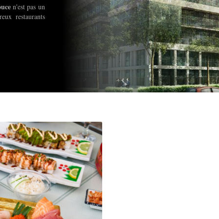
ouce
n'est pas un
eux restaurants