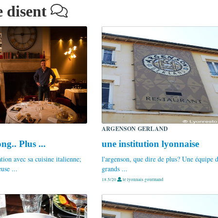
e disent
ARGENSON GERLAND
ong.. Plus ...
une institution lyonnaise
ion avec sa cuisine italienne;
l'argenson, que dire de plus? Une équipe 
use ...
grands ...
18.5/20
le lyonnais gourmand