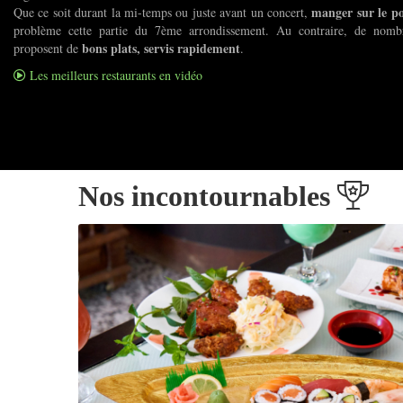
manger sur le p
Que ce soit durant la mi-temps ou juste avant un concert,
problème cette partie du 7ème arrondissement. Au contraire, de nombr
bons plats, servis rapidement
proposent de
.
Les meilleurs restaurants en vidéo
Nos incontournables