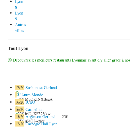
Lyon
8
Lyon
9
Autres
villes
Tout Lyon
Découvrez les meilleurs restaurants Lyonnais avant d'y aller grace à nos
17
/20
Sushimasa Gerland
L'Autre Monde
25€
MuQKINXBeaA
16
/20
ICEO
16
/20
Carmelina
22€
bsU_XF52Vxw
15
/20
Argenson Gerland
25€
25€
qJ4O8--zjec
12
/20
Carnegie Hall Lyon