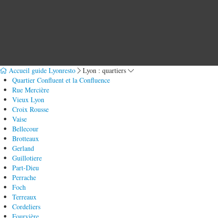
Accueil guide Lyonresto
Lyon : quartiers
Quartier Confluent et la Confluence
Rue Mercière
Vieux Lyon
Croix Rousse
Vaise
Bellecour
Brotteaux
Gerland
Guillotiere
Part-Dieu
Perrache
Foch
Terreaux
Cordeliers
Fourvière