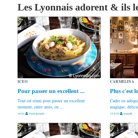
Les Lyonnais adorent & ils l
ICEO
CARMELINA
Pour passer un excellent ...
Plus c'est l
Tout est réuni pour passer un excellent
Cadre en adéquat
moment, entre amis, en ...
magique, délicie
18/20
Votre pseudo
15.5/20
AnneM