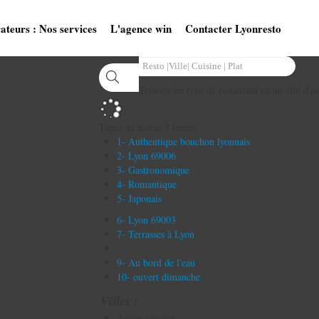
ateurs : Nos services
L'agence win
Contacter Lyonresto
Trouver un type de restaurant en un clin d'oe
Tapez au moins 3 lettres
1- Authentique bouchon lyonnais
2- Lyon 69006
3- Gastronomique
4- Romantique
5- Japonais
6- Lyon 69003
7- Terrasses à Lyon
9- Au bord de l'eau
10- ouvert dimanche
Villes :
Aucun résultat