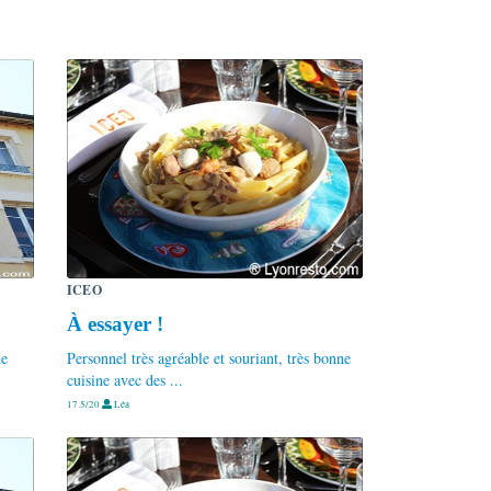
ICEO
À essayer !
de
Personnel très agréable et souriant, très bonne
cuisine avec des ...
17.5/20
Léa