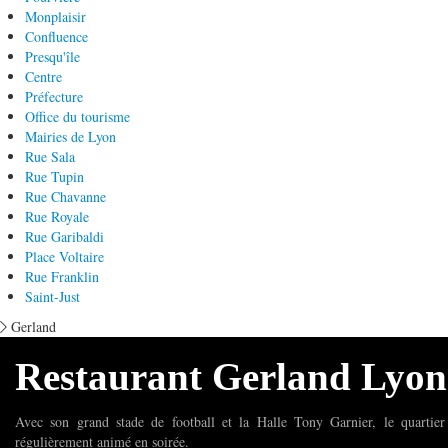
Monplaisir
Confluence
Presqu'île
Centre
Préfecture
Office du tourisme
Mairies de Lyon
Rue Sala
Rue Tupin
Rue Chavanne
Rue Royale
Rue Garibaldi
Place Voltaire
Rue Franklin
Saint-Just
Gerland
Restaurant Gerland Lyon
Avec son grand stade de football et la Halle Tony Garnier, le quartier
régulièrement animé en soirée.