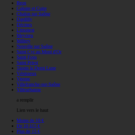
Bron
Caluire et Cuire
Chalon sur Saône
Dardilly
Décines
Limonest
Meyzieu
Millery
Neuville sur Saône
Saint Cyr au Mont d'Or
Saint Fons
Saint Priest
Tassin la Demi Lune
Vénisseux
Vienne
Villefranche-sur-Saône
Villeurbanne
a remplir
Lien vers le haut
Moins de 10 €
De 10 à15 €
Plus de 15 €