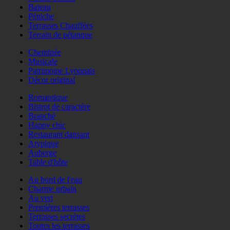
Bateau
Péniche
Terrasses Chauffées
Terrain de pétanque
Cheminée
Musicale
Patrimoine Lyonnais
Décor original
Romantique
Bistrot de caractère
Branché
Happy chic
Restaurant dansant
Atypique
Auberge
Table d'hôte
Au bord de l'eau
Charme urbain
Au vert
Premières terrasses
Terrasses secrètes
Toutes les terrasses