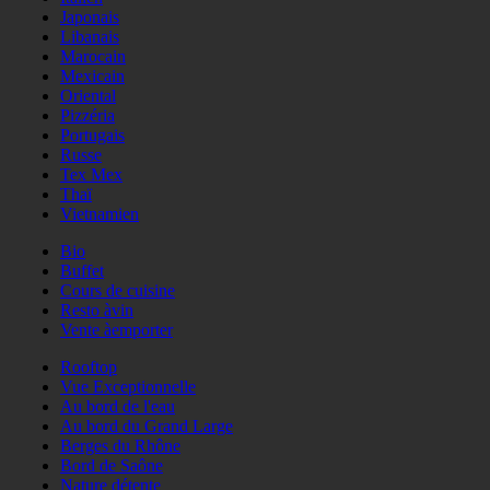
Japonais
Libanais
Marocain
Mexicain
Oriental
Pizzéria
Portugais
Russe
Tex Mex
Thaï
Vietnamien
Bio
Buffet
Cours de cuisine
Resto àvin
Vente àemporter
Rooftop
Vue Exceptionnelle
Au bord de l'eau
Au bord du Grand Large
Berges du Rhône
Bord de Saône
Nature détente