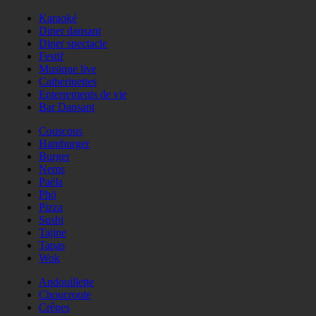
Karaoké
Diner dansant
Diner spectacle
Festif
Musique live
Catherinettes
Enterrements de vie
Bar Dansant
Couscous
Hamburger
Burger
Nems
Paëla
Phö
Pizza
Sushi
Tajine
Tapas
Wok
Andouillette
Choucroute
Crêpes