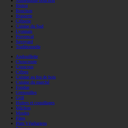
Authentique bouchon
Bistrot
Bouchon
Brasserie
Crêperie
Cuisine du Sud
Lyonnais
Provençal
Savoyard
Traditionnelle
Andouillette
Choucroute
Couscous
Crêpes
Cuisine au feu de bois
Cuisine du marché
Fondue
Grenouilles
Grill
Huitres et coquillages
Mâchon
Moules
Pâtes
Plats Végétariens