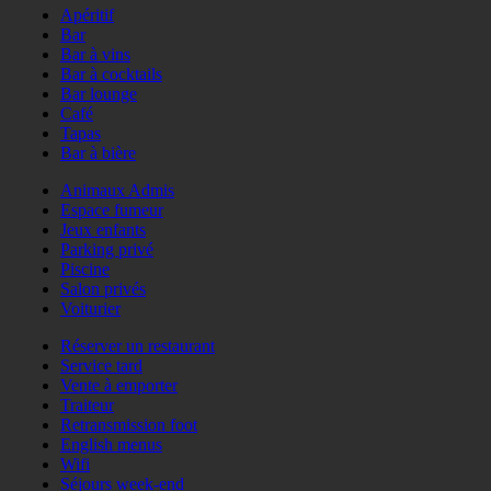
Apéritif
Bar
Bar à vins
Bar à cocktails
Bar lounge
Café
Tapas
Bar à bière
Animaux Admis
Espace fumeur
Jeux enfants
Parking privé
Piscine
Salon privés
Voiturier
Réserver un restaurant
Service tard
Vente à emporter
Traiteur
Retransmission foot
English menus
Wifi
Séjours week-end