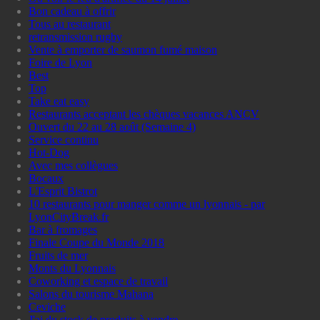
Bon cadeau à offrir
Tous au restaurant
retransmission rugby
Vente à emporter de saumon fumé maison
Foire de Lyon
Best
Top
Take eat easy
Restaurants acceptant les chèques vacances ANCV
Ouvert du 22 au 28 août (Semaine 4)
Service continu
Hot-Dog
Avec mes collègues
Bocaux
L'Esprit Bistrot
10 restaurants pour manger comme un lyonnais - par
LyonCityBreak.fr
Bar à fromages
Finale Coupe du Monde 2018
Fruits de mer
Monts du Lyonnais
Coworking et espace de travail
Salons du tourisme Mahana
Ceviche
J'ai du stock de produits à vendre