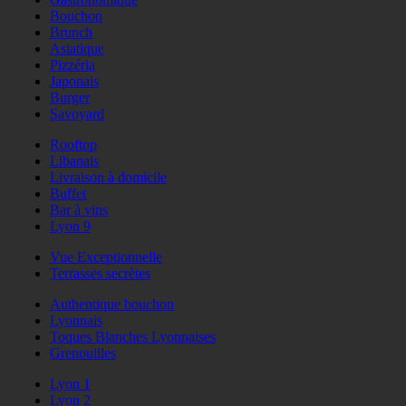
Bouchon
Brunch
Asiatique
Pizzéria
Japonais
Burger
Savoyard
Rooftop
Libanais
Livraison à domicile
Buffet
Bar à vins
Lyon 9
Vue Exceptionnelle
Terrasses secrètes
Authentique bouchon
Lyonnais
Toques Blanches Lyonnaises
Grenouilles
Lyon 1
Lyon 2