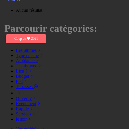
Aucun résultat
Parcourir catégories:
Coup de
2021
Les ultimes
Type cuisine
Ambiance >
Je suis avec
Lieu ?
Budget
Plat
Terrasses
Ouvert ?
Evènement
Rapide
Services
le soir
Vos préférées