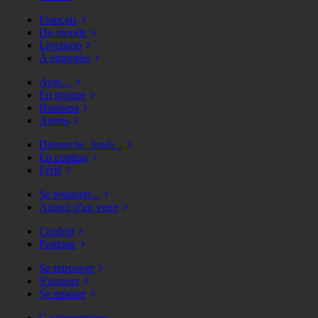
Français
Du monde
Livraison
À emporter
Avec...
En groupe
Business
Autres
Dimanche, lundi...
En continu
Férié
Se restaurer...
Autour d'un verre
Confort
Pratique
Se retrouver
S'amuser
Se reposer
Gastronomique