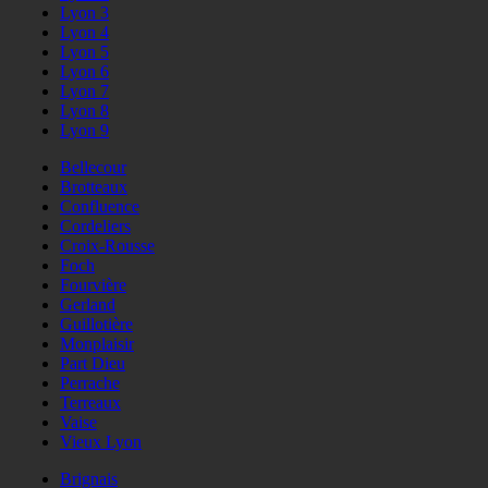
Lyon 3
Lyon 4
Lyon 5
Lyon 6
Lyon 7
Lyon 8
Lyon 9
Bellecour
Brotteaux
Confluence
Cordeliers
Croix-Rousse
Foch
Fourvière
Gerland
Guillotière
Monplaisir
Part Dieu
Perrache
Terreaux
Vaise
Vieux Lyon
Brignais