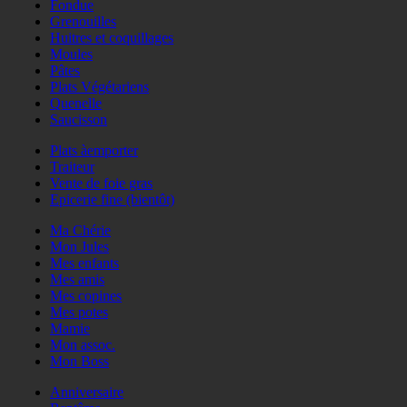
Fondue
Grenouilles
Huitres et coquillages
Moules
Pâtes
Plats Végétariens
Quenelle
Saucisson
Plats àemporter
Traiteur
Vente de foie gras
Epicerie fine (bientôt)
Ma Chérie
Mon Jules
Mes enfants
Mes amis
Mes copines
Mes potes
Mamie
Mon assoc.
Mon Boss
Anniversaire