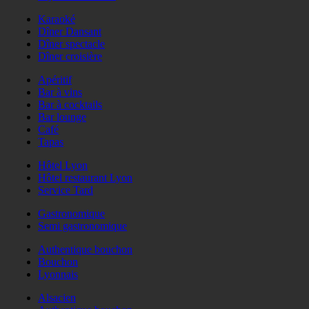
Karaoké
Dîner Dansant
Dîner spectacle
Dîner croisière
Apéritif
Bar à vins
Bar à cocktails
Bar lounge
Café
Tapas
Hôtel Lyon
Hôtel restaurant Lyon
Service Tard
Gastronomique
Semi gastronomique
Authentique bouchon
Bouchon
Lyonnais
Alsacien