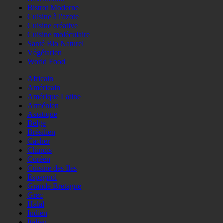
Bistrot Moderne
Cuisine à l'azote
Cuisine créative
Cuisine moléculaire
Santé Bio Naturel
Végétarien
World Food
Africain
Américain
Amérique Latine
Arménien
Asiatique
Belge
Brésilien
Cacher
Chinois
Coréen
Cuisine des Iles
Espagnol
Grande Bretagne
Grec
Halal
Indien
Italien