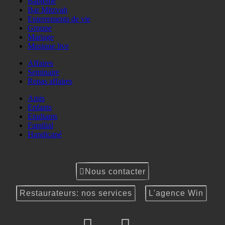
Baptême
Bar Mitzvah
Enterrements de vie
Groupe
Mariage
Musique live
Affaires
Seminaire
Repas affaires
Amis
Enfants
Etudiants
Familial
Handicapé
Nous contacter
Restaurateurs: nos services
L'agence Win