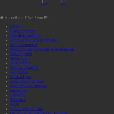
Accueil
> >
Hôtel Lyon
24/24h
Plats à emporter
Fête de la musique
Vente de foie gras à emporter
Vente à emporter
Matchs coupe du monde foot retransmis
Parking privé
Hôtel Lyon
Jeux enfants
Terrasse chauffée
wifi gratuit
Sortir à Lyon
restaurant en terrasse
restaurant avec terrasse
bar terrasse
L'endroit
Tendance
MOF
Lyoncitycrunch.com
Où voir le feu d'artifice du 14 juillet