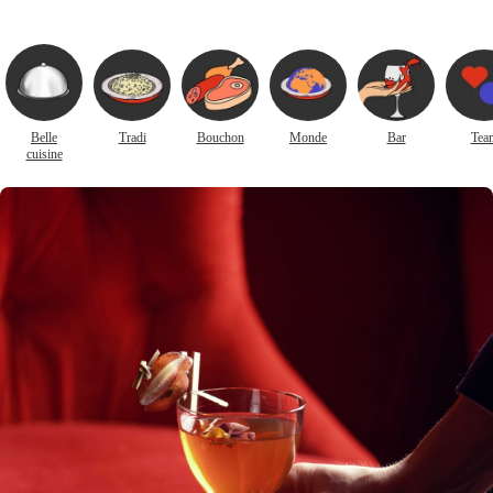
Belle
Tradi
Bouchon
Monde
Bar
Tea
cuisine