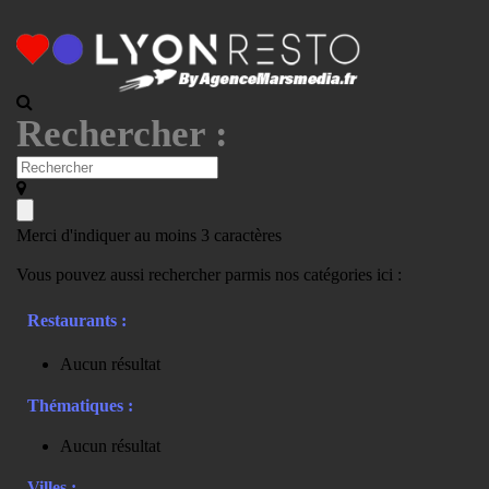
Rechercher :
Merci d'indiquer au moins 3 caractères
Vous pouvez aussi rechercher parmis nos catégories ici :
Restaurants :
Aucun résultat
Thématiques :
Aucun résultat
Villes :