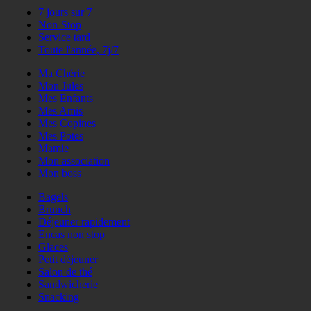
7 jours sur 7
Non-Stop
Service tard
Toute l'année, 7j/7
Ma Chérie
Mon Jules
Mes Enfants
Mes Amis
Mes Copines
Mes Potes
Mamie
Mon association
Mon boss
Bagels
Brunch
Déjeuner rapidement
Encas non stop
Glaces
Petit déjeuner
Salon de thé
Sandwicherie
Snacking