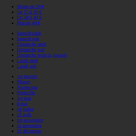
Moins de 20 €
De 15 à 30 €
De 30 à 40 €
Plus de 40 €
Samedi midi
Samedi soir
Dimanche midi
Dimanche soir
Dimanche toute la journée
Lundi midi
Lundi soir
1er janvier
Pâques
Ascencion
Pentecôte
1er mai
8 mai
14 juillet
15 août
1er novembre
11 novembre
25 décembre