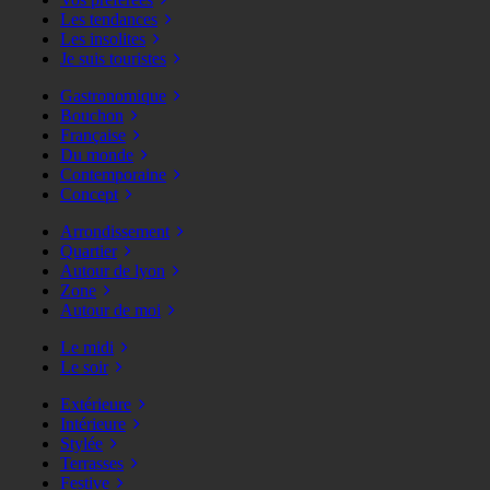
Les tendances
Les insolites
Je suis touristes
Gastronomique
Bouchon
Française
Du monde
Contemporaine
Concept
Arrondissement
Quartier
Autour de lyon
Zone
Autour de moi
Le midi
Le soir
Extérieure
Intérieure
Stylée
Terrasses
Festive