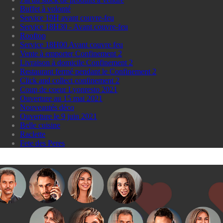
Buffet à volonté
Service 19H avant couvre-feu
Service 18H30 - Avant couvre-feu
Rooftop
Service 18H00 Avant couvre feu
Vente à emporter Confinement 2
Livraison à domicile Confinement 2
Restaurant fermé pendant le Confinement 2
Click and collect confinement 2
Coup de coeur Lyonresto 2021
Ouverture au 15 mai 2021
Nouveautés déco
Ouverture le 9 juin 2021
Belle cuisine
Raclette
Fete des Peres