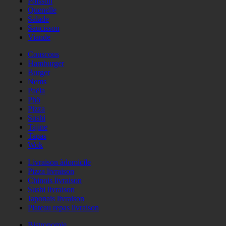
Poisson
Quenelle
Salade
Saucisson
Viande
Couscous
Hamburger
Burger
Nems
Paëla
Phö
Pizza
Sushi
Tajine
Tapas
Wok
Livraison àdomicile
Pizza livraison
Chinois livraison
Sushi livraison
Japonais livraison
Plateau repas livraison
Bistronomie