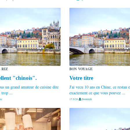
 RIZ
BON VOYAGE
llent "chinois".
Votre titre
 pas un grand amateur de cuisine dite
J'ai vecu 10 ans en Chine, ce restau e
 trop ...
exactement ce que vous pouvez ...
oc
17.5/20
Dominik