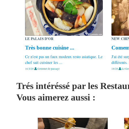
LE PALAIS D'OR
NEW CHI
Très bonne cuisine ...
Comem e
Ce n'est pas un faux modeux resto asiatique. Le
J'ai été su
chef sait cuisiner les ...
différents. 
16.5/20
Gourmet de passage
18/20
Le Go
Trés intéréssé par les Resta
Vous aimerez aussi :