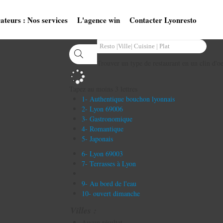
ateurs : Nos services
L'agence win
Contacter Lyonresto
Trouver un type de restaurant en un clin d'oe
Tapez au moins 3 lettres
1- Authentique bouchon lyonnais
2- Lyon 69006
3- Gastronomique
4- Romantique
5- Japonais
6- Lyon 69003
7- Terrasses à Lyon
9- Au bord de l'eau
10- ouvert dimanche
Villes :
Aucun résultat