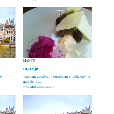
MANTO
maryjo
st
vraiment excellent ! surprenant et délicieux. le
quai de la ...
17.5/20
Gourmet de passage