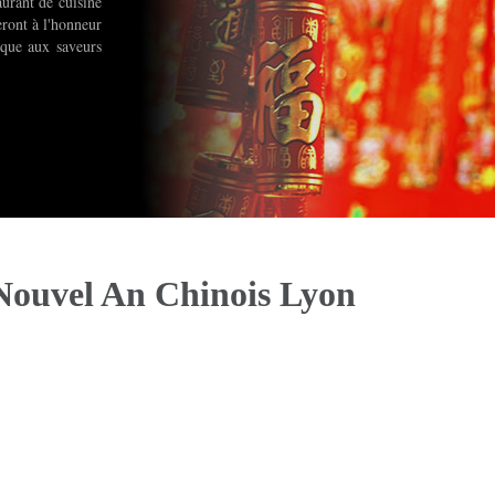
aurant de cuisine
eront à l'honneur
ique aux saveurs
Nouvel An Chinois Lyon