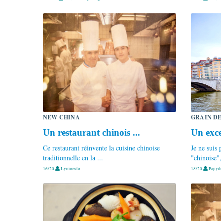
NEW CHINA
GRAIN DE
Un restaurant chinois ...
Un exce
Ce restaurant réinvente la cuisine chinoise
Je ne suis
traditionnelle en la ...
"chinoise",
16/20
Lyonresto
18/20
Papyd