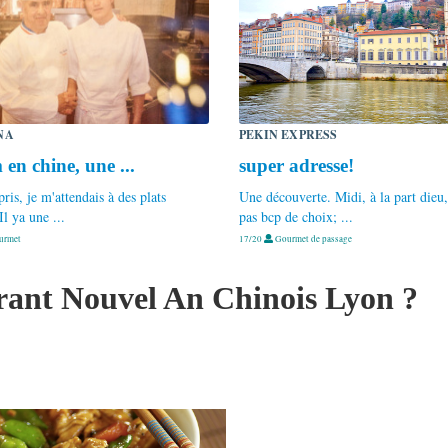
NA
PEKIN EXPRESS
n chine, une ...
super adresse!
rpris, je m'attendais à des plats
Une découverte. Midi, à la part dieu,
Il ya une ...
pas bcp de choix; ...
urmet
17/20
Gourmet de passage
urant Nouvel An Chinois Lyon ?