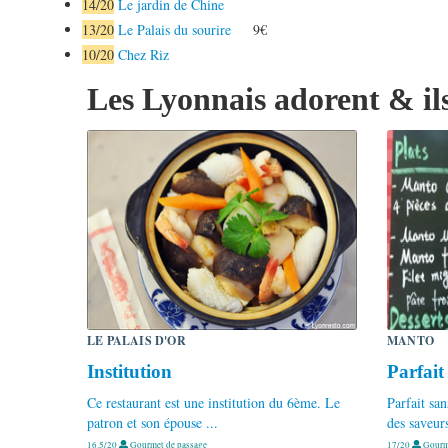
14
/20
Le jardin de Chine
13
/20
Le Palais du sourire
9€
10
/20
Chez Riz
Les Lyonnais adorent & ils
LE PALAIS D'OR
MANTO
Institution
Parfait
Ce restaurant est une institution du 6ème. Le
Parfait san
patron et son épouse ...
des saveurs
16.5/20
Gourmet de passage
17/20
Gourme