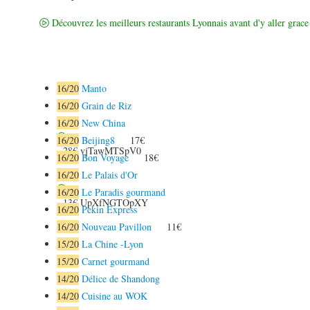
Découvrez les meilleurs restaurants Lyonnais avant d'y aller grace 
16
/20
Manto
16
/20
Grain de Riz
16
/20
New China
16
/20
Beijing8
17€
28€
vjTawMTSpV0
16
/20
Bon Voyage
18€
16
/20
Le Palais d'Or
16
/20
Le Paradis gourmand
13€
UpXfNGTOpXY
16
/20
Pekin Express
16
/20
Nouveau Pavillon
11€
15
/20
La Chine -Lyon
15
/20
Carnet gourmand
14
/20
Délice de Shandong
14
/20
Cuisine au WOK