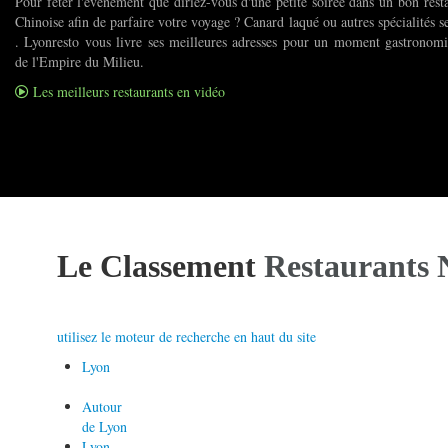
Pour fêter l'événement que diriez-vous d'une petite soirée dans un bon rest
Chinoise afin de parfaire votre voyage ? Canard laqué ou autres spécialités s
. Lyonresto vous livre ses meilleures adresses pour un moment gastronom
de l'Empire du Milieu.
Les meilleurs restaurants en vidéo
Le Classement
Restaurants 
utilisez le moteur de recherche en haut du site
Lyon
Autour
de Lyon
Lyon