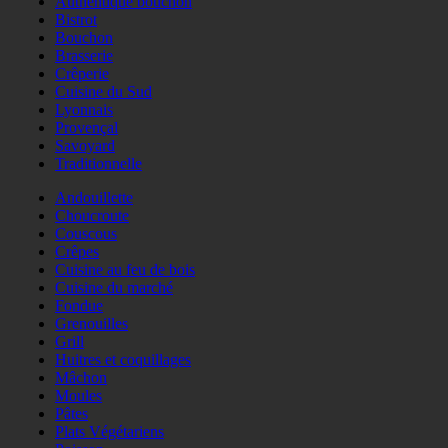
Authentique bouchon
Bistrot
Bouchon
Brasserie
Crêperie
Cuisine du Sud
Lyonnais
Provençal
Savoyard
Traditionnelle
Andouillette
Choucroute
Couscous
Crêpes
Cuisine au feu de bois
Cuisine du marché
Fondue
Grenouilles
Grill
Huitres et coquillages
Mâchon
Moules
Pâtes
Plats Végétariens