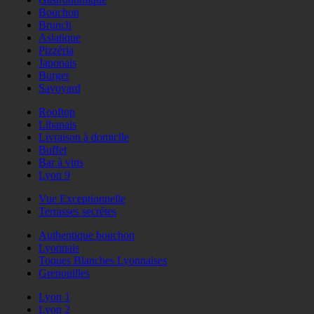
Bouchon
Brunch
Asiatique
Pizzéria
Japonais
Burger
Savoyard
Rooftop
Libanais
Livraison à domicile
Buffet
Bar à vins
Lyon 9
Vue Exceptionnelle
Terrasses secrètes
Authentique bouchon
Lyonnais
Toques Blanches Lyonnaises
Grenouilles
Lyon 1
Lyon 2