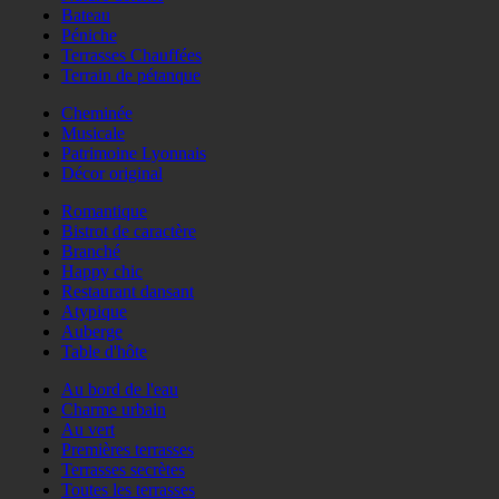
Bateau
Péniche
Terrasses Chauffées
Terrain de pétanque
Cheminée
Musicale
Patrimoine Lyonnais
Décor original
Romantique
Bistrot de caractère
Branché
Happy chic
Restaurant dansant
Atypique
Auberge
Table d'hôte
Au bord de l'eau
Charme urbain
Au vert
Premières terrasses
Terrasses secrètes
Toutes les terrasses