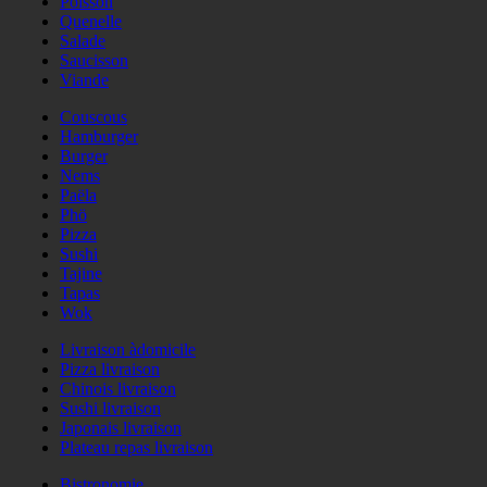
Poisson
Quenelle
Salade
Saucisson
Viande
Couscous
Hamburger
Burger
Nems
Paëla
Phö
Pizza
Sushi
Tajine
Tapas
Wok
Livraison àdomicile
Pizza livraison
Chinois livraison
Sushi livraison
Japonais livraison
Plateau repas livraison
Bistronomie