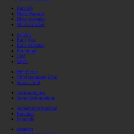
Karaoké
Dîner Dansant
Dîner spectacle
Dîner croisière
Apéritif
Bar à vins
Bar à cocktails
Bar lounge
Café
Tapas
Hôtel Lyon
Hôtel restaurant Lyon
Service Tard
Gastronomique
Semi gastronomique
Authentique bouchon
Bouchon
Lyonnais
Alsacien