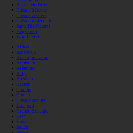
Bistrot Moderne
Cuisine à l'azote
Cuisine créative
Cuisine moléculaire
Santé Bio Naturel
Végétarien
World Food
Africain
Américain
Amérique Latine
Arménien
Asiatique
Belge
Brésilien
Cacher
Chinois
Coréen
Cuisine des Iles
Espagnol
Grande Bretagne
Grec
Halal
Indien
Italien