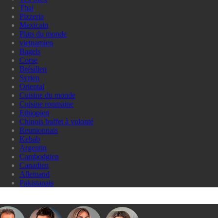
Thai
Pizzeria
Mexicain
Plats du monde
vietnamien
Bagels
Corse
Brésilien
Syrien
Oriental
Cuisine du monde
Cuisine roumaine
Ethiopien
Chinois buffet à volonté
Reunionnais
Kebab
Argentin
Cambodgien
Canadien
Allemand
Pakistanais