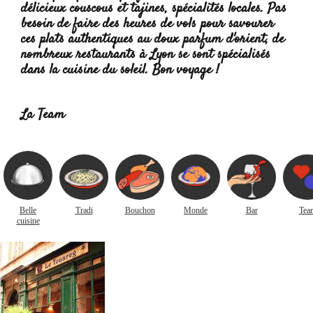
délicieux couscous et tajines, spécialités locales. Pas
besoin de faire des heures de vols pour savourer
ces plats authentiques au doux parfum d'orient, de
nombreux restaurants à Lyon se sont spécialisés
dans la cuisine du soleil. Bon voyage !
Lire la suite
:
La Team
Belle
Tradi
Bouchon
Monde
Bar
Tea
cuisine