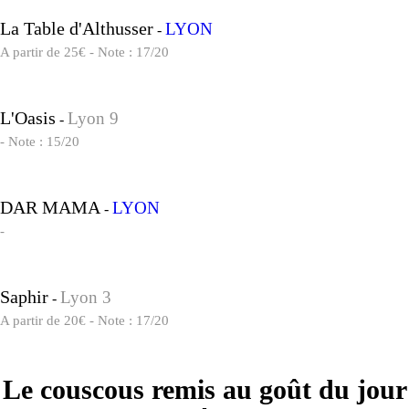
La Table d'Althusser
LYON
-
A partir de 25€ - Note : 17/20
L'Oasis
Lyon 9
-
- Note : 15/20
DAR MAMA
LYON
-
-
Saphir
Lyon 3
-
A partir de 20€ - Note : 17/20
Le couscous remis au goût du jour