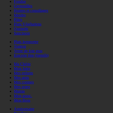
Fondue
Grenouilles
Huitres et coquillages
Moules
Pâtes
Plats Végétariens
Quenelle
Saucisson
Plats àemporter
Traiteur
Vente de foie gras
Epicerie fine (bientôt)
Ma Chérie
Mon Jules
Mes enfants
Mes amis
Mes copines
Mes potes
Mamie
Mon assoc.
Mon Boss
Anniversaire