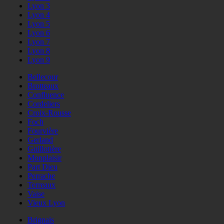
Lyon 3
Lyon 4
Lyon 5
Lyon 6
Lyon 7
Lyon 8
Lyon 9
Bellecour
Brotteaux
Confluence
Cordeliers
Croix-Rousse
Foch
Fourvière
Gerland
Guillotière
Monplaisir
Part Dieu
Perrache
Terreaux
Vaise
Vieux Lyon
Brignais