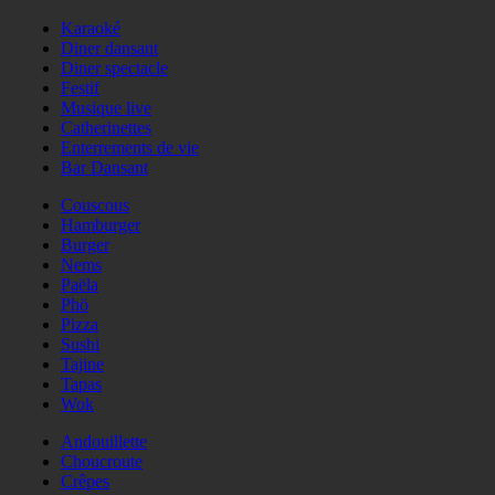
Karaoké
Diner dansant
Diner spectacle
Festif
Musique live
Catherinettes
Enterrements de vie
Bar Dansant
Couscous
Hamburger
Burger
Nems
Paëla
Phö
Pizza
Sushi
Tajine
Tapas
Wok
Andouillette
Choucroute
Crêpes