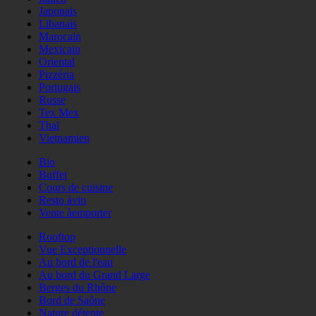
Japonais
Libanais
Marocain
Mexicain
Oriental
Pizzéria
Portugais
Russe
Tex Mex
Thaï
Vietnamien
Bio
Buffet
Cours de cuisine
Resto àvin
Vente àemporter
Rooftop
Vue Exceptionnelle
Au bord de l'eau
Au bord du Grand Large
Berges du Rhône
Bord de Saône
Nature détente