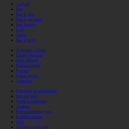
Apéritif
Bar
Bar à vins
Bar à cocktails
Bar lounge
Café
Tapas
Bar à bière
Animaux Admis
Espace fumeur
Jeux enfants
Parking privé
Piscine
Salon privés
Voiturier
Réserver un restaurant
Service tard
Vente à emporter
Traiteur
Retransmission foot
English menus
Wifi
Séjours week-end