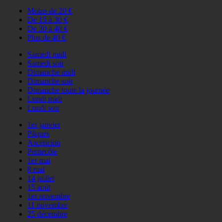
Moins de 20 €
De 15 à 30 €
De 30 à 40 €
Plus de 40 €
Samedi midi
Samedi soir
Dimanche midi
Dimanche soir
Dimanche toute la journée
Lundi midi
Lundi soir
1er janvier
Pâques
Ascencion
Pentecôte
1er mai
8 mai
14 juillet
15 août
1er novembre
11 novembre
25 décembre