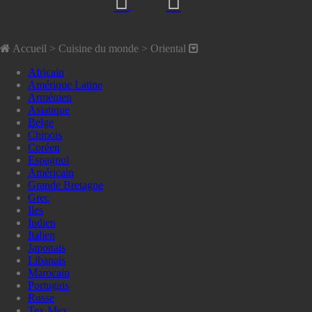
Accueil
> Cuisine du monde >
Oriental
Africain
Amérique Latine
Arménien
Asiatique
Belge
Chinois
Coréen
Espagnol
Américain
Grande Bretagne
Grec
Iles
Indien
Italien
Japonais
Libanais
Marocain
Portugais
Russe
Tex Mex