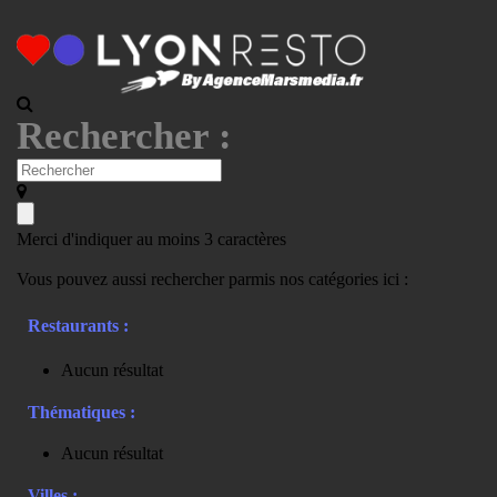
Rechercher :
Merci d'indiquer au moins 3 caractères
Vous pouvez aussi rechercher parmis nos catégories ici :
Restaurants :
Aucun résultat
Thématiques :
Aucun résultat
Villes :