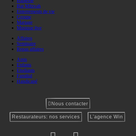
Baptême
Bar Mitzvah
Enterrements de vie
Groupe
Mariage
Musique live
Affaires
Seminaire
Repas affaires
Amis
Enfants
Etudiants
Familial
Handicapé
Nous contacter
Restaurateurs: nos services
L'agence Win