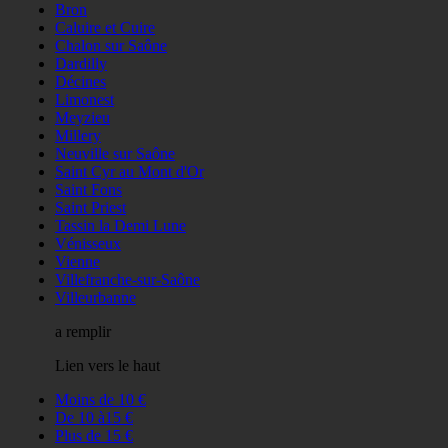
Bron
Caluire et Cuire
Chalon sur Saône
Dardilly
Décines
Limonest
Meyzieu
Millery
Neuville sur Saône
Saint Cyr au Mont d'Or
Saint Fons
Saint Priest
Tassin la Demi Lune
Vénisseux
Vienne
Villefranche-sur-Saône
Villeurbanne
a remplir
Lien vers le haut
Moins de 10 €
De 10 à15 €
Plus de 15 €