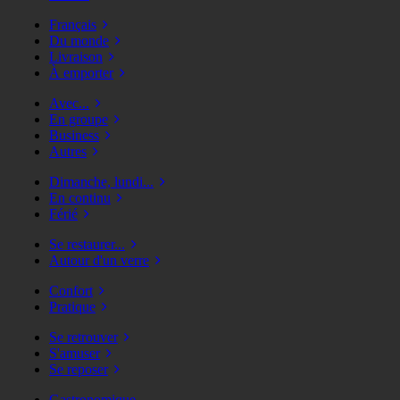
Français
Du monde
Livraison
À emporter
Avec...
En groupe
Business
Autres
Dimanche, lundi...
En continu
Férié
Se restaurer...
Autour d'un verre
Confort
Pratique
Se retrouver
S'amuser
Se reposer
Gastronomique