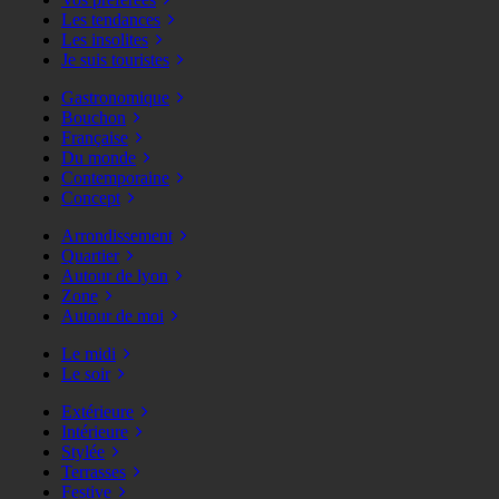
Les tendances
Les insolites
Je suis touristes
Gastronomique
Bouchon
Française
Du monde
Contemporaine
Concept
Arrondissement
Quartier
Autour de lyon
Zone
Autour de moi
Le midi
Le soir
Extérieure
Intérieure
Stylée
Terrasses
Festive