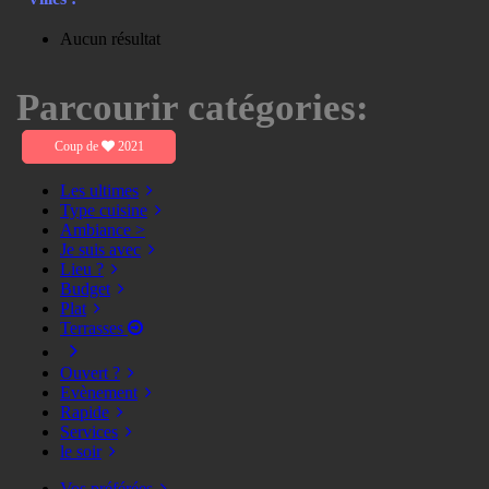
Aucun résultat
Parcourir catégories:
Coup de
2021
Les ultimes
Type cuisine
Ambiance >
Je suis avec
Lieu ?
Budget
Plat
Terrasses
Ouvert ?
Evènement
Rapide
Services
le soir
Vos préférées