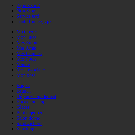
7 jours sur 7
Non-Stop
Service tard
Toute l'année, 7j/7
Ma Chérie
Mon Jules
Mes Enfants
Mes Amis
Mes Copines
Mes Potes
Mamie
Mon association
Mon boss
Bagels
Brunch
Déjeuner rapidement
Encas non stop
Glaces
Petit déjeuner
Salon de thé
Sandwicherie
Snacking