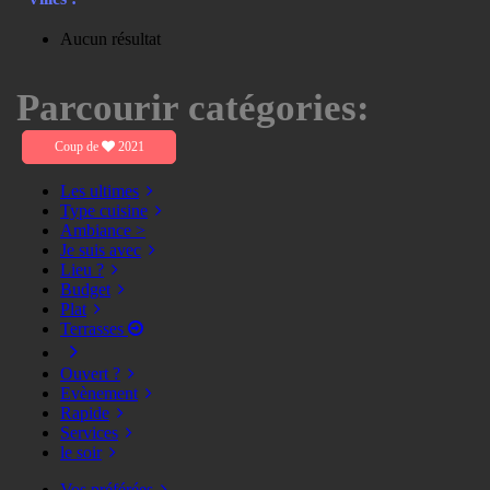
Aucun résultat
Parcourir catégories:
Coup de
2021
Les ultimes
Type cuisine
Ambiance >
Je suis avec
Lieu ?
Budget
Plat
Terrasses
Ouvert ?
Evènement
Rapide
Services
le soir
Vos préférées