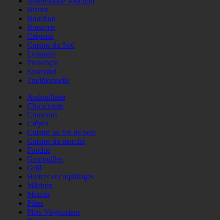
Authentique bouchon
Bistrot
Bouchon
Brasserie
Crêperie
Cuisine du Sud
Lyonnais
Provençal
Savoyard
Traditionnelle
Andouillette
Choucroute
Couscous
Crêpes
Cuisine au feu de bois
Cuisine du marché
Fondue
Grenouilles
Grill
Huitres et coquillages
Mâchon
Moules
Pâtes
Plats Végétariens