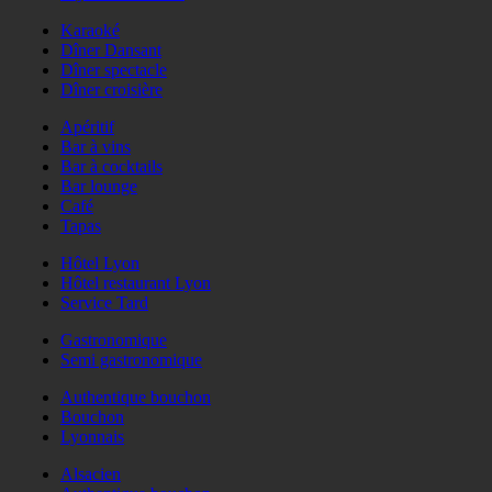
Karaoké
Dîner Dansant
Dîner spectacle
Dîner croisière
Apéritif
Bar à vins
Bar à cocktails
Bar lounge
Café
Tapas
Hôtel Lyon
Hôtel restaurant Lyon
Service Tard
Gastronomique
Semi gastronomique
Authentique bouchon
Bouchon
Lyonnais
Alsacien