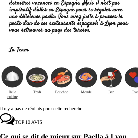
dernières vacances en Espagne. Mais il n'est pas
impératif d'aller en Espagne pour se régaler avec
une délicieuse paella. Vous avez juste à pousser la
porte d'un de ces restaurants espagnols à Lyon pour
vous retrouver au pays des toreros.
Lire la suite :
La Team
Belle
Tradi
Bouchon
Monde
Bar
Tea
cuisine
Il n'y a pas de réultats pour cette recherche.
TOP 10 AVIS
Ce qui se dit de mieux sur Paella à Lyon