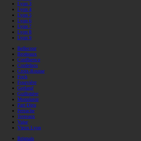
Lyon 3
Lyon 4
Lyon 5
Lyon 6
Lyon 7
Lyon 8
Lyon 9
Bellecour
Brotteaux
Confluence
Cordeliers
Croix-Rousse
Foch
Fourvière
Gerland
Guillotière
Monplaisir
Part Dieu
Perrache
Terreaux
Vaise
Vieux Lyon
Brignais