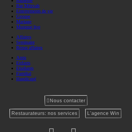
Baptême
Bar Mitzvah
Enterrements de vie
Groupe
Mariage
Musique live
Affaires
Seminaire
Repas affaires
Amis
Enfants
Etudiants
Familial
Handicapé
Nous contacter
Restaurateurs: nos services
L'agence Win