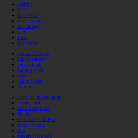
Apéritif
Bar
Bar à vins
Bar à cocktails
Bar lounge
Café
Tapas
Bar à bière
Animaux Admis
Espace fumeur
Jeux enfants
Parking privé
Piscine
Salon privés
Voiturier
Réserver un restaurant
Service tard
Vente à emporter
Traiteur
Retransmission foot
English menus
Wifi
Séjours week-end