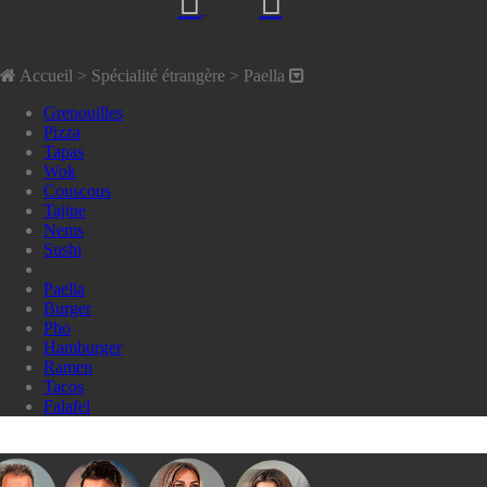
Accueil
> Spécialité étrangère >
Paella
Grenouilles
Pizza
Tapas
Wok
Couscous
Tajine
Nems
Sushi
Paella
Burger
Pho
Hamburger
Ramen
Tacos
Falafel