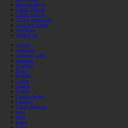
Bistrot Moderne
Cuisine à l'azote
Cuisine créative
Cuisine moléculaire
Santé Bio Naturel
Végétarien
World Food
Africain
Américain
Amérique Latine
Arménien
Asiatique
Belge
Brésilien
Cacher
Chinois
Coréen
Cuisine des Iles
Espagnol
Grande Bretagne
Grec
Halal
Indien
Italien