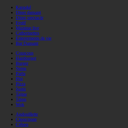
Karaoké
Diner dansant
Diner spectacle
Festif
Musique live
Catherinettes
Enterrements de vie
Bar Dansant
Couscous
Hamburger
Burger
Nems
Paëla
Phö
Pizza
Sushi
Tajine
Tapas
Wok
Andouillette
Choucroute
Crêpes