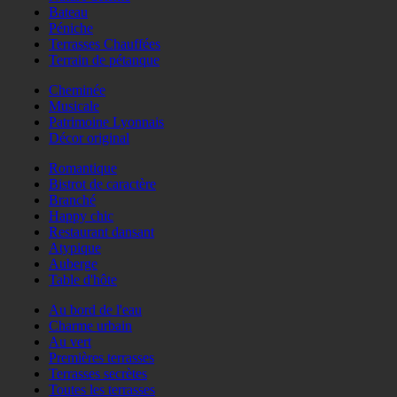
Bateau
Péniche
Terrasses Chauffées
Terrain de pétanque
Cheminée
Musicale
Patrimoine Lyonnais
Décor original
Romantique
Bistrot de caractère
Branché
Happy chic
Restaurant dansant
Atypique
Auberge
Table d'hôte
Au bord de l'eau
Charme urbain
Au vert
Premières terrasses
Terrasses secrètes
Toutes les terrasses