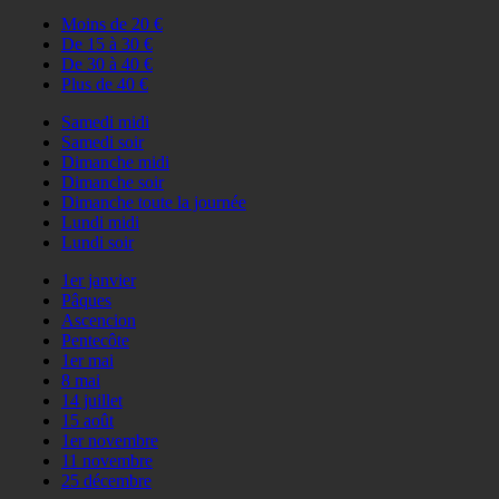
Moins de 20 €
De 15 à 30 €
De 30 à 40 €
Plus de 40 €
Samedi midi
Samedi soir
Dimanche midi
Dimanche soir
Dimanche toute la journée
Lundi midi
Lundi soir
1er janvier
Pâques
Ascencion
Pentecôte
1er mai
8 mai
14 juillet
15 août
1er novembre
11 novembre
25 décembre