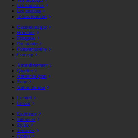
Les tendances
Les insolites
Je suis touristes
Gastronomique
Bouchon
Française
Du monde
Contemporaine
Concept
Arrondissement
Quartier
Autour de lyon
Zone
Autour de moi
Le midi
Le soir
Extérieure
Intérieure
Stylée
Terrasses
Festive