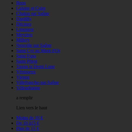
Bron
Caluire et Cuire
Chalon sur Saône
Dardilly
Décines
Limonest
Meyzieu
Millery
Neuville sur Saône
Saint Cyr au Mont d'Or
Saint Fons
Saint Priest
Tassin la Demi Lune
Vénisseux
Vienne
Villefranche-sur-Saône
Villeurbanne
a remplir
Lien vers le haut
Moins de 10 €
De 10 à15 €
Plus de 15 €