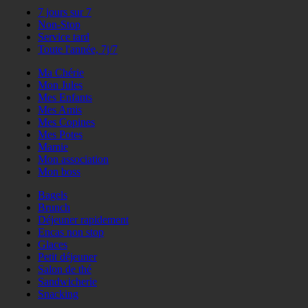
7 jours sur 7
Non-Stop
Service tard
Toute l'année, 7j/7
Ma Chérie
Mon Jules
Mes Enfants
Mes Amis
Mes Copines
Mes Potes
Mamie
Mon association
Mon boss
Bagels
Brunch
Déjeuner rapidement
Encas non stop
Glaces
Petit déjeuner
Salon de thé
Sandwicherie
Snacking