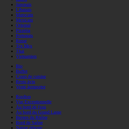
Japonais
Libanais
Marocain
Mexicain
Oriental
Pizzéria
Portugais
Russe
Tex Mex
Thaï
Vietnamien
Bio
Buffet
Cours de cuisine
Resto àvin
Vente àemporter
Rooftop
Vue Exceptionnelle
Au bord de l'eau
Au bord du Grand Large
Berges du Rhône
Bord de Saône
Nature détente