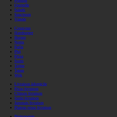
Poisson
Quenelle
Salade
Saucisson
Viande
Couscous
Hamburger
Burger
Nems
Paëla
Phö
Pizza
Sushi
Tajine
Tapas
Wok
Livraison àdomicile
Pizza livraison
Chinois livraison
Sushi livraison
Japonais livraison
Plateau repas livraison
Bistronomie