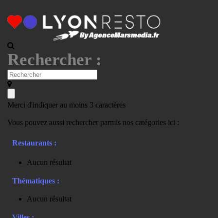
Rechercher :
Merci d'indiquer au moins 3 caractères
Vous pouvez aussi rechercher parmis nos catégories ici :
Restaurants :
Aucun résultat
Thématiques :
Aucun résultat
Villes :