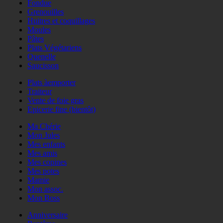
Fondue
Grenouilles
Huitres et coquillages
Moules
Pâtes
Plats Végétariens
Quenelle
Saucisson
Plats àemporter
Traiteur
Vente de foie gras
Epicerie fine (bientôt)
Ma Chérie
Mon Jules
Mes enfants
Mes amis
Mes copines
Mes potes
Mamie
Mon assoc.
Mon Boss
Anniversaire