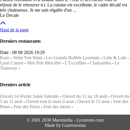
réjouir de le retrouver ici. La cuisine est excellente, le cadre décalé est
très chaleureux. Je me suis régalée d'un ...
Le Decale
Haut de la page
Derniers restaurants
Date : 08 08 2026 19:29
Kuro
-
Wine You Want
-
Les Grands Buffets Lyonnais
-
Lulu & Lulu -
Lyon Carnot
-
Mos Pub Mercière
-
L'Uccellino
-
Chalyamba
-
Le
Tramway
-
Derniers article
Ouvert 14 février Saint-Valentin
-
Ouvert du 12 au 18 août
-
Ouvert du
5 au 11 aout
-
Ouvert tout le mois d aout
-
Ouvert le 15 aout
-
Fete des
Peres
-
Fete des Peres
-
Fete des meres
-
© 2001 2030 Marsmedia - Lyonresto.com
Made by Gastronomia