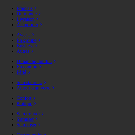
Français
Du monde
Livraison
À emporter
Avec...
En groupe
Business
Autres
Dimanche, lundi...
En continu
Férié
Se restaurer...
Autour d'un verre
Confort
Pratique
Se retrouver
S'amuser
Se reposer
Gastronomique