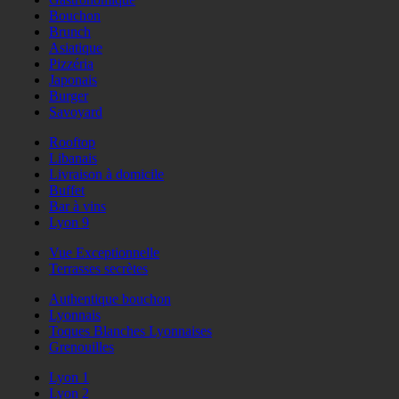
Bouchon
Brunch
Asiatique
Pizzéria
Japonais
Burger
Savoyard
Rooftop
Libanais
Livraison à domicile
Buffet
Bar à vins
Lyon 9
Vue Exceptionnelle
Terrasses secrètes
Authentique bouchon
Lyonnais
Toques Blanches Lyonnaises
Grenouilles
Lyon 1
Lyon 2