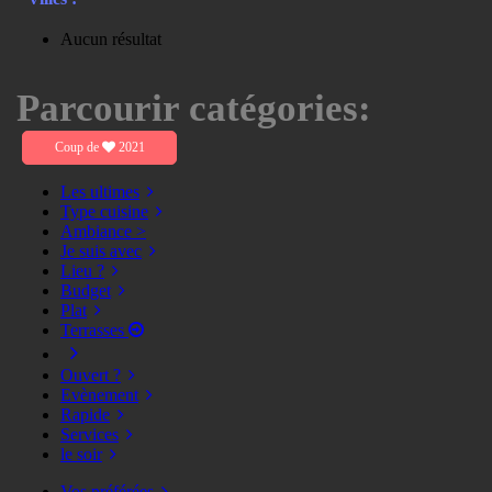
Aucun résultat
Parcourir catégories:
Coup de
2021
Les ultimes
Type cuisine
Ambiance >
Je suis avec
Lieu ?
Budget
Plat
Terrasses
Ouvert ?
Evènement
Rapide
Services
le soir
Vos préférées