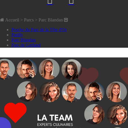
Accueil
> Parcs >
Parc Blandan
Proche du Parc de la Tête d'Or
Parilly
Parc Blandan
Parc de Gerland