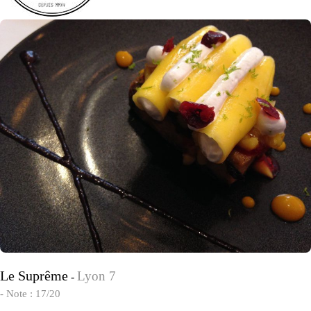
Le Suprême
Lyon 7
-
- Note : 17/20