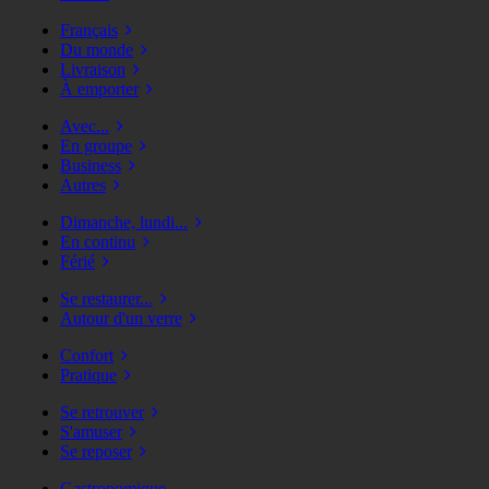
Français
Du monde
Livraison
À emporter
Avec...
En groupe
Business
Autres
Dimanche, lundi...
En continu
Férié
Se restaurer...
Autour d'un verre
Confort
Pratique
Se retrouver
S'amuser
Se reposer
Gastronomique