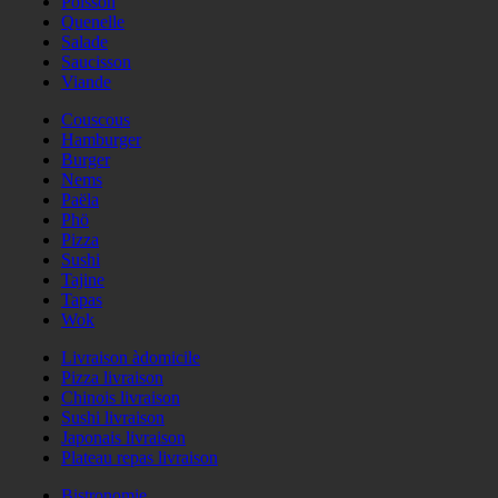
Poisson
Quenelle
Salade
Saucisson
Viande
Couscous
Hamburger
Burger
Nems
Paëla
Phö
Pizza
Sushi
Tajine
Tapas
Wok
Livraison àdomicile
Pizza livraison
Chinois livraison
Sushi livraison
Japonais livraison
Plateau repas livraison
Bistronomie