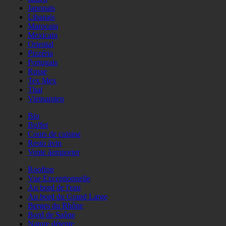
Japonais
Libanais
Marocain
Mexicain
Oriental
Pizzéria
Portugais
Russe
Tex Mex
Thaï
Vietnamien
Bio
Buffet
Cours de cuisine
Resto àvin
Vente àemporter
Rooftop
Vue Exceptionnelle
Au bord de l'eau
Au bord du Grand Large
Berges du Rhône
Bord de Saône
Nature détente