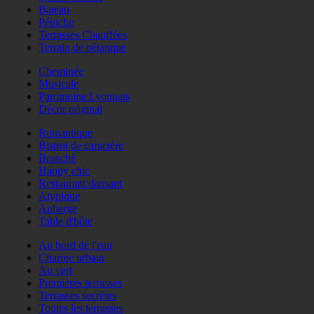
Bateau
Péniche
Terrasses Chauffées
Terrain de pétanque
Cheminée
Musicale
Patrimoine Lyonnais
Décor original
Romantique
Bistrot de caractère
Branché
Happy chic
Restaurant dansant
Atypique
Auberge
Table d'hôte
Au bord de l'eau
Charme urbain
Au vert
Premières terrasses
Terrasses secrètes
Toutes les terrasses