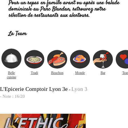
Pour un repas en famille avant ou après une balade
dominicale au Parc Blandan, retrouvez notre
sélection de restaurants aux alentours.
Lire la suite
:
La Team
Belle
Tradi
Bouchon
Monde
Bar
Tea
cuisine
L'Epicerie Comptoir Lyon 3e
Lyon 3
-
- Note : 16/20