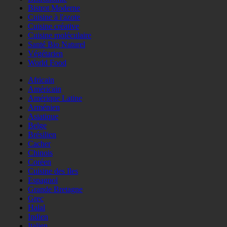
Bistrot Moderne
Cuisine à l'azote
Cuisine créative
Cuisine moléculaire
Santé Bio Naturel
Végétarien
World Food
Africain
Américain
Amérique Latine
Arménien
Asiatique
Belge
Brésilien
Cacher
Chinois
Coréen
Cuisine des Iles
Espagnol
Grande Bretagne
Grec
Halal
Indien
Italien