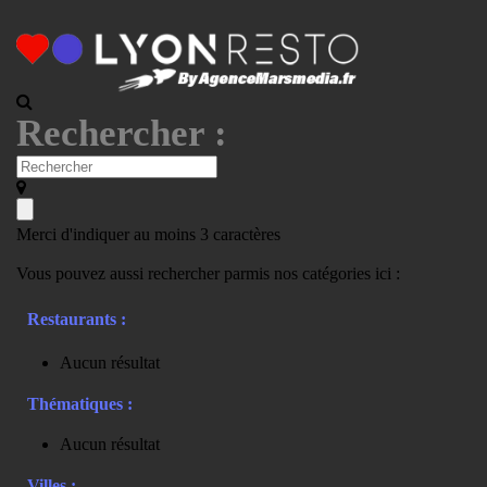
Rechercher :
Merci d'indiquer au moins 3 caractères
Vous pouvez aussi rechercher parmis nos catégories ici :
Restaurants :
Aucun résultat
Thématiques :
Aucun résultat
Villes :