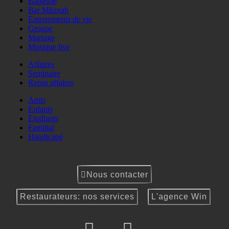
Baptême
Bar Mitzvah
Enterrements de vie
Groupe
Mariage
Musique live
Affaires
Seminaire
Repas affaires
Amis
Enfants
Etudiants
Familial
Handicapé
Nous contacter
Restaurateurs: nos services
L'agence Win