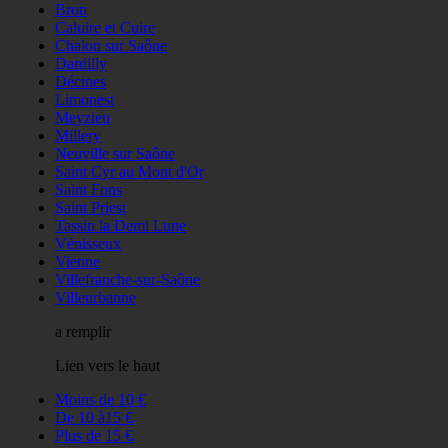
Bron
Caluire et Cuire
Chalon sur Saône
Dardilly
Décines
Limonest
Meyzieu
Millery
Neuville sur Saône
Saint Cyr au Mont d'Or
Saint Fons
Saint Priest
Tassin la Demi Lune
Vénisseux
Vienne
Villefranche-sur-Saône
Villeurbanne
a remplir
Lien vers le haut
Moins de 10 €
De 10 à15 €
Plus de 15 €