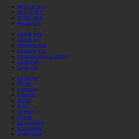
Moins de 20 €
De 15 à 30 €
De 30 à 40 €
Plus de 40 €
Samedi midi
Samedi soir
Dimanche midi
Dimanche soir
Dimanche toute la journée
Lundi midi
Lundi soir
1er janvier
Pâques
Ascencion
Pentecôte
1er mai
8 mai
14 juillet
15 août
1er novembre
11 novembre
25 décembre