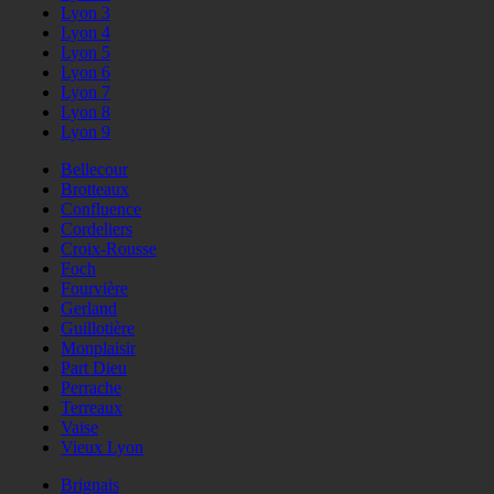
Lyon 3
Lyon 4
Lyon 5
Lyon 6
Lyon 7
Lyon 8
Lyon 9
Bellecour
Brotteaux
Confluence
Cordeliers
Croix-Rousse
Foch
Fourvière
Gerland
Guillotière
Monplaisir
Part Dieu
Perrache
Terreaux
Vaise
Vieux Lyon
Brignais