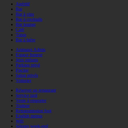
Apéritif
Bar
Bar à vins
Bar à cocktails
Bar lounge
Café
Tapas
Bar à bière
Animaux Admis
Espace fumeur
Jeux enfants
Parking privé
Piscine
Salon privés
Voiturier
Réserver un restaurant
Service tard
Vente à emporter
Traiteur
Retransmission foot
English menus
Wifi
Séjours week-end