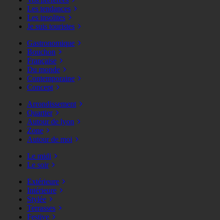
Les tendances
Les insolites
Je suis touristes
Gastronomique
Bouchon
Française
Du monde
Contemporaine
Concept
Arrondissement
Quartier
Autour de lyon
Zone
Autour de moi
Le midi
Le soir
Extérieure
Intérieure
Stylée
Terrasses
Festive