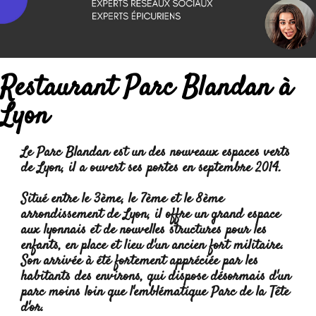
Restaurant Parc Blandan à
Lyon
Le Parc Blandan est un des nouveaux espaces verts
de Lyon, il a ouvert ses portes en septembre 2014.
Situé entre le 3ème, le 7ème et le 8ème
arrondissement de Lyon, il offre un grand espace
aux lyonnais et de nouvelles structures pour les
enfants, en place et lieu d'un ancien fort militaire.
Son arrivée à été fortement appréciée par les
habitants des environs, qui dispose désormais d'un
parc moins loin que l'emblématique Parc de la Tête
d'or.