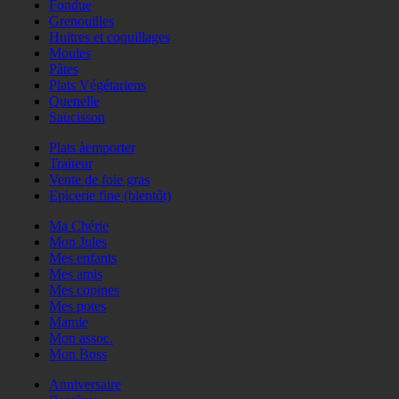
Fondue
Grenouilles
Huitres et coquillages
Moules
Pâtes
Plats Végétariens
Quenelle
Saucisson
Plats àemporter
Traiteur
Vente de foie gras
Epicerie fine (bientôt)
Ma Chérie
Mon Jules
Mes enfants
Mes amis
Mes copines
Mes potes
Mamie
Mon assoc.
Mon Boss
Anniversaire