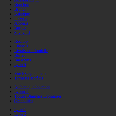
Bouchon
Brunch
Asiatique
Pizzéria
Japonais
Burger
Savoyard
Rooftop
Libanais
Livraison à domicile
Buffet
Bar à vins
Lyon 9
Vue Exceptionnelle
Terrasses secrètes
Authentique bouchon
Lyonnais
Toques Blanches Lyonnaises
Grenouilles
Lyon 1
Lyon 2