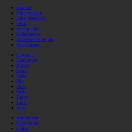
Karaoké
Diner dansant
Diner spectacle
Festif
Musique live
Catherinettes
Enterrements de vie
Bar Dansant
Couscous
Hamburger
Burger
Nems
Paëla
Phö
Pizza
Sushi
Tajine
Tapas
Wok
Andouillette
Choucroute
Crêpes