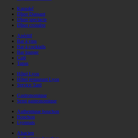
Karaoké
Dîner Dansant
Dîner spectacle
Dîner croisière
Apéritif
Bar à vins
Bar à cocktails
Bar lounge
Café
Tapas
Hôtel Lyon
Hôtel restaurant Lyon
Service Tard
Gastronomique
Semi gastronomique
Authentique bouchon
Bouchon
Lyonnais
Alsacien