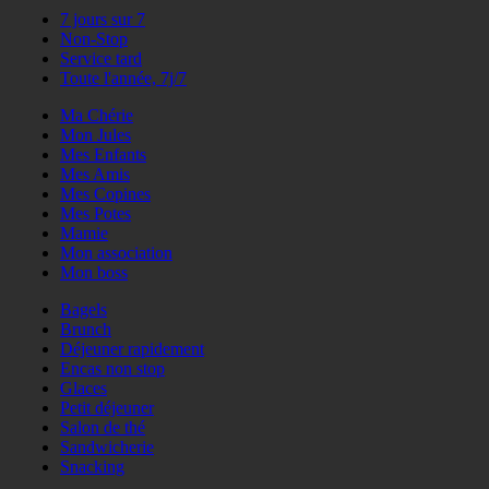
7 jours sur 7
Non-Stop
Service tard
Toute l'année, 7j/7
Ma Chérie
Mon Jules
Mes Enfants
Mes Amis
Mes Copines
Mes Potes
Mamie
Mon association
Mon boss
Bagels
Brunch
Déjeuner rapidement
Encas non stop
Glaces
Petit déjeuner
Salon de thé
Sandwicherie
Snacking