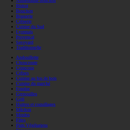
Authentique bouchon
Bistrot
Bouchon
Brasserie
Crêperie
Cuisine du Sud
Lyonnais
Provençal
Savoyard
Traditionnelle
Andouillette
Choucroute
Couscous
Crêpes
Cuisine au feu de bois
Cuisine du marché
Fondue
Grenouilles
Grill
Huitres et coquillages
Mâchon
Moules
Pâtes
Plats Végétariens