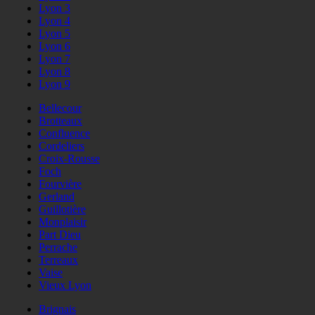
Lyon 3
Lyon 4
Lyon 5
Lyon 6
Lyon 7
Lyon 8
Lyon 9
Bellecour
Brotteaux
Confluence
Cordeliers
Croix-Rousse
Foch
Fourvière
Gerland
Guillotière
Monplaisir
Part Dieu
Perrache
Terreaux
Vaise
Vieux Lyon
Brignais