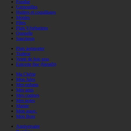
Fondue
Grenouilles
Huitres et coquillages
Moules
Pâtes
Plats Végétariens
Quenelle
Saucisson
Plats àemporter
Traiteur
Vente de foie gras
Epicerie fine (bientôt)
Ma Chérie
Mon Jules
Mes enfants
Mes amis
Mes copines
Mes potes
Mamie
Mon assoc.
Mon Boss
Anniversaire