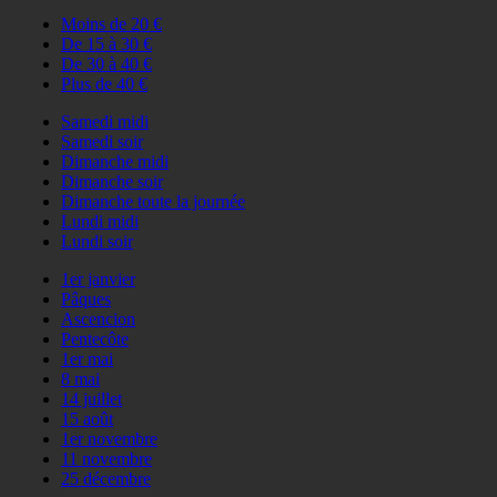
Moins de 20 €
De 15 à 30 €
De 30 à 40 €
Plus de 40 €
Samedi midi
Samedi soir
Dimanche midi
Dimanche soir
Dimanche toute la journée
Lundi midi
Lundi soir
1er janvier
Pâques
Ascencion
Pentecôte
1er mai
8 mai
14 juillet
15 août
1er novembre
11 novembre
25 décembre