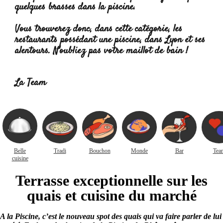
quelques brasses dans la piscine.
Vous trouverez donc, dans cette catégorie, les
restaurants possédant une piscine, dans Lyon et ses
alentours. N'oubliez pas votre maillot de bain !
Lire
la suite :
La Team
Belle
Tradi
Bouchon
Monde
Bar
Tea
cuisine
Terrasse exceptionnelle sur les
quais et cuisine du marché
A la Piscine, c’est le nouveau spot des quais qui va faire parler de lui