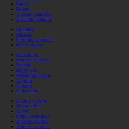
Bateau
Péniche
Terrasses Chauffées
Terrain de pétanque
Cheminée
Musicale
Patrimoine Lyonnais
Décor original
Romantique
Bistrot de caractère
Branché
Happy chic
Restaurant dansant
Atypique
Auberge
Table d'hôte
Au bord de l'eau
Charme urbain
Au vert
Premières terrasses
Terrasses secrètes
Toutes les terrasses