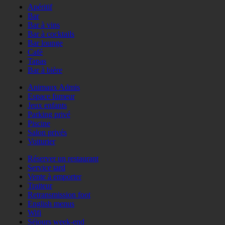
Apéritif
Bar
Bar à vins
Bar à cocktails
Bar lounge
Café
Tapas
Bar à bière
Animaux Admis
Espace fumeur
Jeux enfants
Parking privé
Piscine
Salon privés
Voiturier
Réserver un restaurant
Service tard
Vente à emporter
Traiteur
Retransmission foot
English menus
Wifi
Séjours week-end