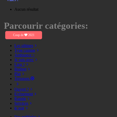
Aucun résultat
Parcourir catégories:
Coup de
2021
Les ultimes
Type cuisine
Ambiance >
Je suis avec
Lieu ?
Budget
Plat
Terrasses
Ouvert ?
Evènement
Rapide
Services
le soir
Vos préférées