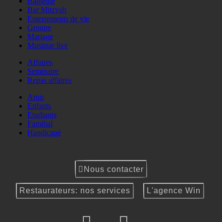
Baptême
Bar Mitzvah
Enterrements de vie
Groupe
Mariage
Musique live
Affaires
Seminaire
Repas affaires
Amis
Enfants
Etudiants
Familial
Handicapé
Nous contacter
Restaurateurs: nos services
L'agence Win