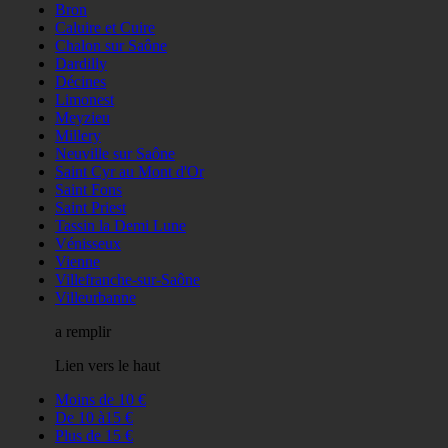
Bron
Caluire et Cuire
Chalon sur Saône
Dardilly
Décines
Limonest
Meyzieu
Millery
Neuville sur Saône
Saint Cyr au Mont d'Or
Saint Fons
Saint Priest
Tassin la Demi Lune
Vénisseux
Vienne
Villefranche-sur-Saône
Villeurbanne
a remplir
Lien vers le haut
Moins de 10 €
De 10 à15 €
Plus de 15 €