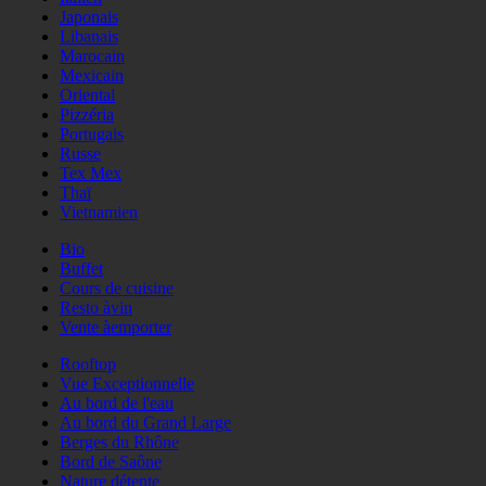
Japonais
Libanais
Marocain
Mexicain
Oriental
Pizzéria
Portugais
Russe
Tex Mex
Thaï
Vietnamien
Bio
Buffet
Cours de cuisine
Resto àvin
Vente àemporter
Rooftop
Vue Exceptionnelle
Au bord de l'eau
Au bord du Grand Large
Berges du Rhône
Bord de Saône
Nature détente