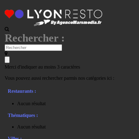
Rechercher :
Merci d'indiquer au moins 3 caractères
Vous pouvez aussi rechercher parmis nos catégories ici :
Restaurants :
Aucun résultat
Thématiques :
Aucun résultat
Villes :