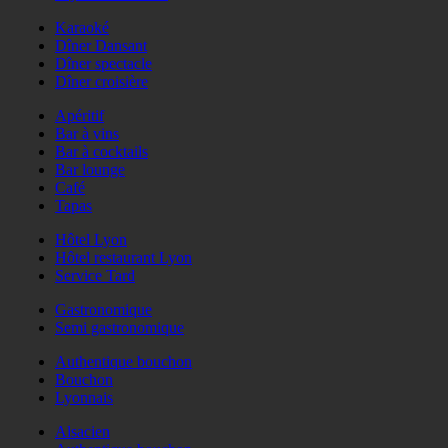
Karaoké
Dîner Dansant
Dîner spectacle
Dîner croisière
Apéritif
Bar à vins
Bar à cocktails
Bar lounge
Café
Tapas
Hôtel Lyon
Hôtel restaurant Lyon
Service Tard
Gastronomique
Semi gastronomique
Authentique bouchon
Bouchon
Lyonnais
Alsacien