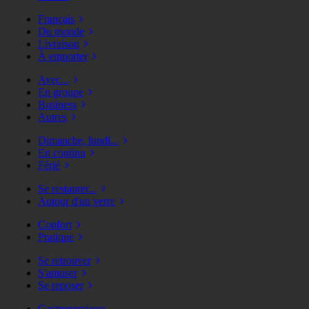
Français
Du monde
Livraison
À emporter
Avec...
En groupe
Business
Autres
Dimanche, lundi...
En continu
Férié
Se restaurer...
Autour d'un verre
Confort
Pratique
Se retrouver
S'amuser
Se reposer
Gastronomique