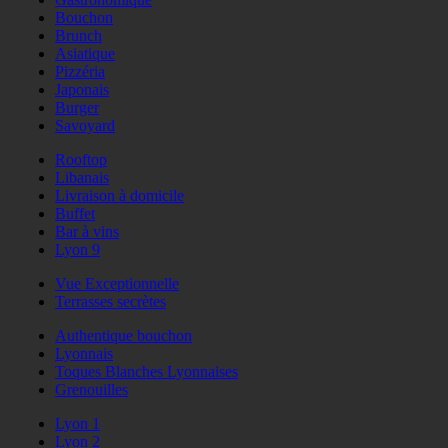
Bouchon
Brunch
Asiatique
Pizzéria
Japonais
Burger
Savoyard
Rooftop
Libanais
Livraison à domicile
Buffet
Bar à vins
Lyon 9
Vue Exceptionnelle
Terrasses secrètes
Authentique bouchon
Lyonnais
Toques Blanches Lyonnaises
Grenouilles
Lyon 1
Lyon 2