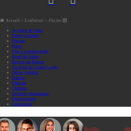
Accueil
> Extérieure >
Piscine
Au bord de l'eau
Diner croisière
Piscine
Place
Vue Exceptionnelle
Bord de Saône
Berges du Rhône
Au bord du Grand Large
Décor original
Bateau
Péniche
Château
Terrasse romantique
Panoramique
Guinguette