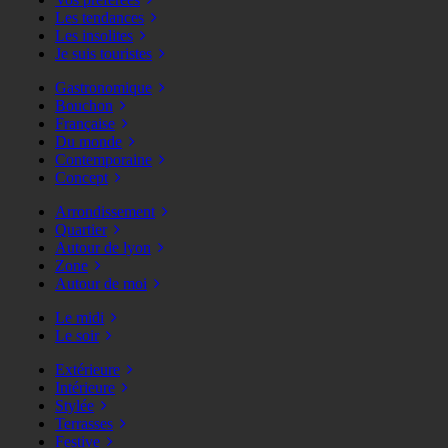
Les tendances
Les insolites
Je suis touristes
Gastronomique
Bouchon
Française
Du monde
Contemporaine
Concept
Arrondissement
Quartier
Autour de lyon
Zone
Autour de moi
Le midi
Le soir
Extérieure
Intérieure
Stylée
Terrasses
Festive