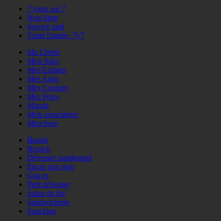
7 jours sur 7
Non-Stop
Service tard
Toute l'année, 7j/7
Ma Chérie
Mon Jules
Mes Enfants
Mes Amis
Mes Copines
Mes Potes
Mamie
Mon association
Mon boss
Bagels
Brunch
Déjeuner rapidement
Encas non stop
Glaces
Petit déjeuner
Salon de thé
Sandwicherie
Snacking