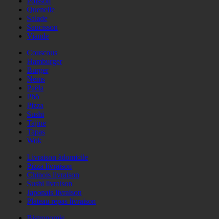
Poisson
Quenelle
Salade
Saucisson
Viande
Couscous
Hamburger
Burger
Nems
Paëla
Phö
Pizza
Sushi
Tajine
Tapas
Wok
Livraison àdomicile
Pizza livraison
Chinois livraison
Sushi livraison
Japonais livraison
Plateau repas livraison
Bistronomie