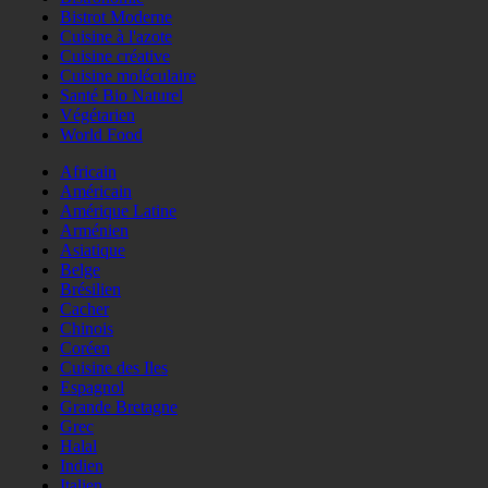
Bistrot Moderne
Cuisine à l'azote
Cuisine créative
Cuisine moléculaire
Santé Bio Naturel
Végétarien
World Food
Africain
Américain
Amérique Latine
Arménien
Asiatique
Belge
Brésilien
Cacher
Chinois
Coréen
Cuisine des Iles
Espagnol
Grande Bretagne
Grec
Halal
Indien
Italien