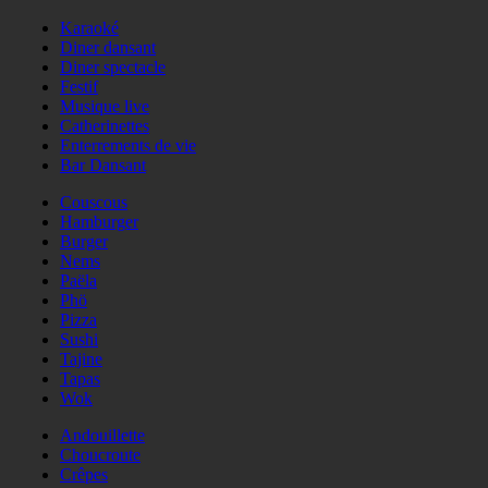
Karaoké
Diner dansant
Diner spectacle
Festif
Musique live
Catherinettes
Enterrements de vie
Bar Dansant
Couscous
Hamburger
Burger
Nems
Paëla
Phö
Pizza
Sushi
Tajine
Tapas
Wok
Andouillette
Choucroute
Crêpes