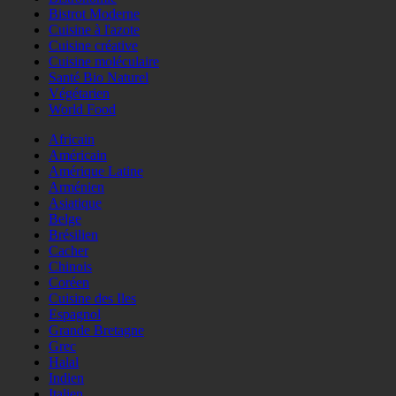
Bistrot Moderne
Cuisine à l'azote
Cuisine créative
Cuisine moléculaire
Santé Bio Naturel
Végétarien
World Food
Africain
Américain
Amérique Latine
Arménien
Asiatique
Belge
Brésilien
Cacher
Chinois
Coréen
Cuisine des Iles
Espagnol
Grande Bretagne
Grec
Halal
Indien
Italien