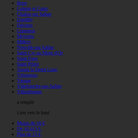
Bron
Caluire et Cuire
Chalon sur Saône
Dardilly
Décines
Limonest
Meyzieu
Millery
Neuville sur Saône
Saint Cyr au Mont d'Or
Saint Fons
Saint Priest
Tassin la Demi Lune
Vénisseux
Vienne
Villefranche-sur-Saône
Villeurbanne
a remplir
Lien vers le haut
Moins de 10 €
De 10 à15 €
Plus de 15 €