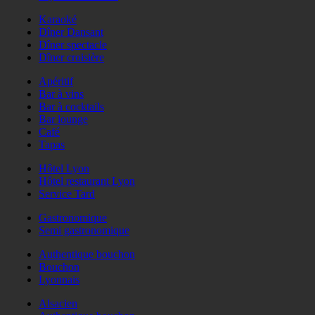
Karaoké
Dîner Dansant
Dîner spectacle
Dîner croisière
Apéritif
Bar à vins
Bar à cocktails
Bar lounge
Café
Tapas
Hôtel Lyon
Hôtel restaurant Lyon
Service Tard
Gastronomique
Semi gastronomique
Authentique bouchon
Bouchon
Lyonnais
Alsacien