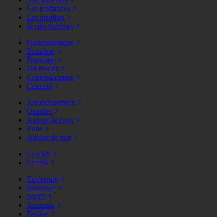
Les tendances
Les insolites
Je suis touristes
Gastronomique
Bouchon
Française
Du monde
Contemporaine
Concept
Arrondissement
Quartier
Autour de lyon
Zone
Autour de moi
Le midi
Le soir
Extérieure
Intérieure
Stylée
Terrasses
Festive