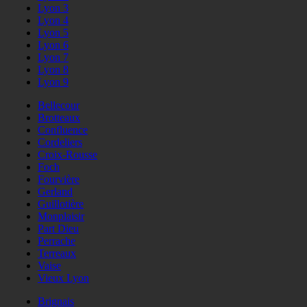
Lyon 3
Lyon 4
Lyon 5
Lyon 6
Lyon 7
Lyon 8
Lyon 9
Bellecour
Brotteaux
Confluence
Cordeliers
Croix-Rousse
Foch
Fourvière
Gerland
Guillotière
Monplaisir
Part Dieu
Perrache
Terreaux
Vaise
Vieux Lyon
Brignais