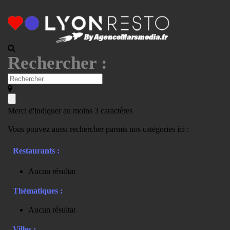
Rechercher :
Merci d'indiquer au moins 3 caractères
Vous pouvez aussi rechercher parmis nos catégories ici :
Restaurants :
Aucun résultat
Thématiques :
Aucun résultat
Villes :