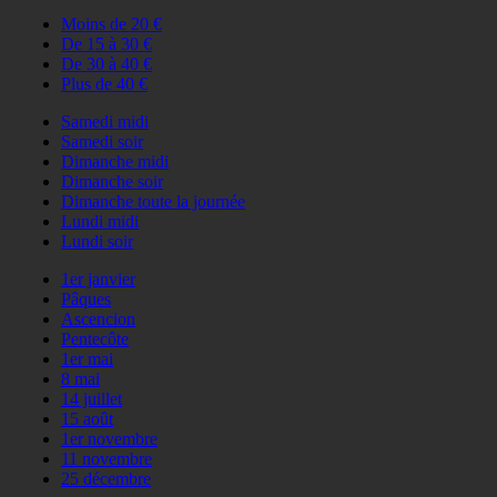
Moins de 20 €
De 15 à 30 €
De 30 à 40 €
Plus de 40 €
Samedi midi
Samedi soir
Dimanche midi
Dimanche soir
Dimanche toute la journée
Lundi midi
Lundi soir
1er janvier
Pâques
Ascencion
Pentecôte
1er mai
8 mai
14 juillet
15 août
1er novembre
11 novembre
25 décembre