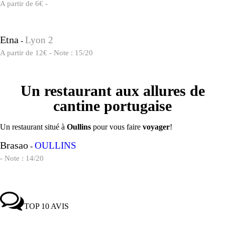
A partir de 6€ -
Etna
Lyon 2
-
A partir de 12€ - Note : 15/20
Un restaurant aux allures de
cantine portugaise
Un restaurant situé à
Oullins
pour vous faire
voyager
!
Brasao
OULLINS
-
- Note : 14/20
TOP 10 AVIS