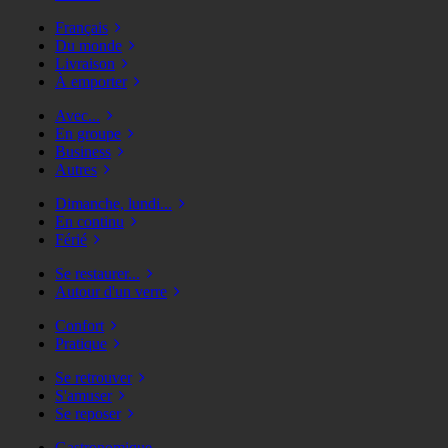
Français
Du monde
Livraison
À emporter
Avec...
En groupe
Business
Autres
Dimanche, lundi...
En continu
Férié
Se restaurer...
Autour d'un verre
Confort
Pratique
Se retrouver
S'amuser
Se reposer
Gastronomique