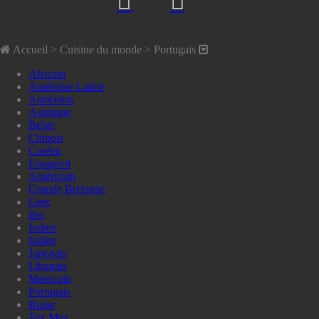
Accueil
> Cuisine du monde >
Portugais
Africain
Amérique Latine
Arménien
Asiatique
Belge
Chinois
Coréen
Espagnol
Américain
Grande Bretagne
Grec
Iles
Indien
Italien
Japonais
Libanais
Marocain
Portugais
Russe
Tex Mex