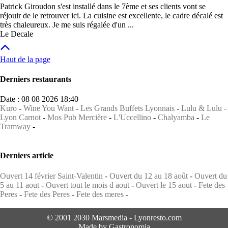
Patrick Giroudon s'est installé dans le 7ème et ses clients vont se
réjouir de le retrouver ici. La cuisine est excellente, le cadre décalé est
très chaleureux. Je me suis régalée d'un ...
Le Decale
Haut de la page
Derniers restaurants
Date : 08 08 2026 18:40
Kuro
-
Wine You Want
-
Les Grands Buffets Lyonnais
-
Lulu & Lulu -
Lyon Carnot
-
Mos Pub Mercière
-
L'Uccellino
-
Chalyamba
-
Le
Tramway
-
Derniers article
Ouvert 14 février Saint-Valentin
-
Ouvert du 12 au 18 août
-
Ouvert du
5 au 11 aout
-
Ouvert tout le mois d aout
-
Ouvert le 15 aout
-
Fete des
Peres
-
Fete des Peres
-
Fete des meres
-
© 2001 2030 Marsmedia - Lyonresto.com
Made by Gastronomia