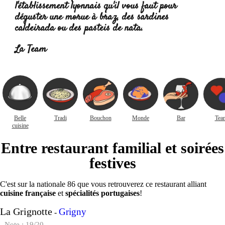
l'établissement lyonnais qu'il vous faut pour
déguster une
morue à braz, des sardines
caldeirada
ou des pasteis de nata.
La Team
Belle
Tradi
Bouchon
Monde
Bar
Tea
cuisine
Entre restaurant familial et soirées
festives
C'est sur la nationale 86 que vous retrouverez ce restaurant alliant
cuisine française
et
spécialités portugaises
!
La Grignotte
Grigny
-
- Note : 19/20