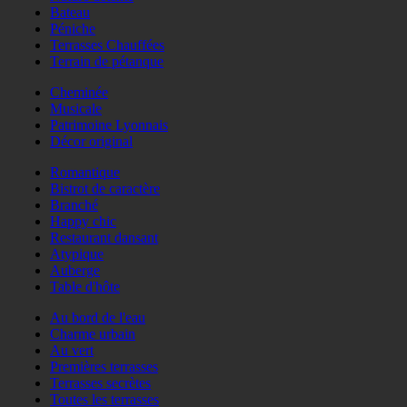
Bateau
Péniche
Terrasses Chauffées
Terrain de pétanque
Cheminée
Musicale
Patrimoine Lyonnais
Décor original
Romantique
Bistrot de caractère
Branché
Happy chic
Restaurant dansant
Atypique
Auberge
Table d'hôte
Au bord de l'eau
Charme urbain
Au vert
Premières terrasses
Terrasses secrètes
Toutes les terrasses