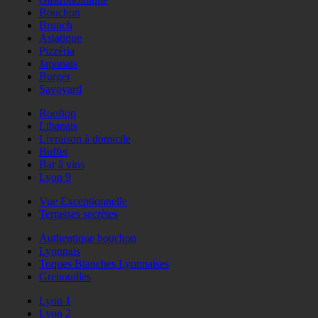
Bouchon
Brunch
Asiatique
Pizzéria
Japonais
Burger
Savoyard
Rooftop
Libanais
Livraison à domicile
Buffet
Bar à vins
Lyon 9
Vue Exceptionnelle
Terrasses secrètes
Authentique bouchon
Lyonnais
Toques Blanches Lyonnaises
Grenouilles
Lyon 1
Lyon 2