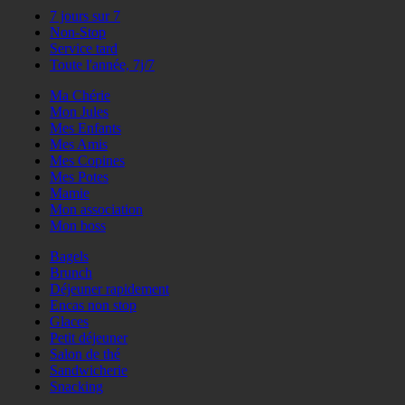
7 jours sur 7
Non-Stop
Service tard
Toute l'année, 7j/7
Ma Chérie
Mon Jules
Mes Enfants
Mes Amis
Mes Copines
Mes Potes
Mamie
Mon association
Mon boss
Bagels
Brunch
Déjeuner rapidement
Encas non stop
Glaces
Petit déjeuner
Salon de thé
Sandwicherie
Snacking