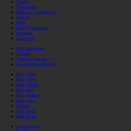
Fondue
Grenouilles
Huitres et coquillages
Moules
Pâtes
Plats Végétariens
Quenelle
Saucisson
Plats àemporter
Traiteur
Vente de foie gras
Epicerie fine (bientôt)
Ma Chérie
Mon Jules
Mes enfants
Mes amis
Mes copines
Mes potes
Mamie
Mon assoc.
Mon Boss
Anniversaire