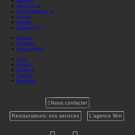
Baptême
Bar Mitzvah
Enterrements de vie
Groupe
Mariage
Musique live
Affaires
Seminaire
Repas affaires
Amis
Enfants
Etudiants
Familial
Handicapé
Nous contacter
Restaurateurs: nos services
L'agence Win