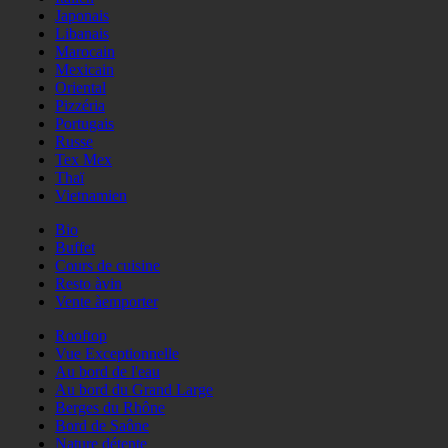
Japonais
Libanais
Marocain
Mexicain
Oriental
Pizzéria
Portugais
Russe
Tex Mex
Thaï
Vietnamien
Bio
Buffet
Cours de cuisine
Resto àvin
Vente àemporter
Rooftop
Vue Exceptionnelle
Au bord de l'eau
Au bord du Grand Large
Berges du Rhône
Bord de Saône
Nature détente