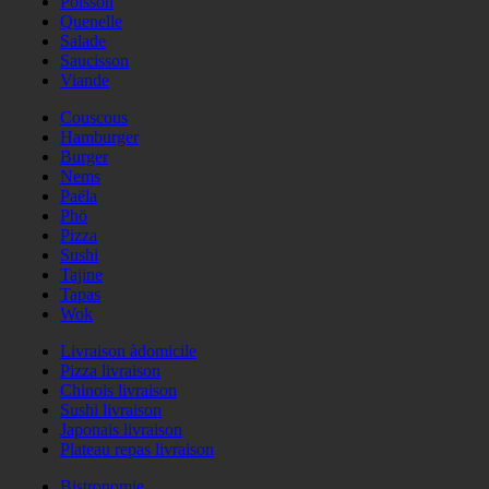
Poisson
Quenelle
Salade
Saucisson
Viande
Couscous
Hamburger
Burger
Nems
Paëla
Phö
Pizza
Sushi
Tajine
Tapas
Wok
Livraison àdomicile
Pizza livraison
Chinois livraison
Sushi livraison
Japonais livraison
Plateau repas livraison
Bistronomie