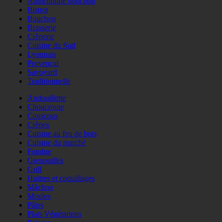
Authentique bouchon
Bistrot
Bouchon
Brasserie
Crêperie
Cuisine du Sud
Lyonnais
Provençal
Savoyard
Traditionnelle
Andouillette
Choucroute
Couscous
Crêpes
Cuisine au feu de bois
Cuisine du marché
Fondue
Grenouilles
Grill
Huitres et coquillages
Mâchon
Moules
Pâtes
Plats Végétariens