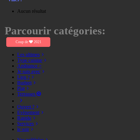
Aucun résultat
Parcourir catégories:
Coup de
2021
Les ultimes
Type cuisine
Ambiance >
Je suis avec
Lieu ?
Budget
Plat
Terrasses
Ouvert ?
Evènement
Rapide
Services
le soir
Vos préférées