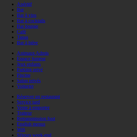
Apéritif
Bar
Bar à vins
Bar à cocktails
Bar lounge
Café
Tapas
Bar à bière
Animaux Admis
Espace fumeur
Jeux enfants
Parking privé
Piscine
Salon privés
Voiturier
Réserver un restaurant
Service tard
Vente à emporter
Traiteur
Retransmission foot
English menus
Wifi
Séjours week-end