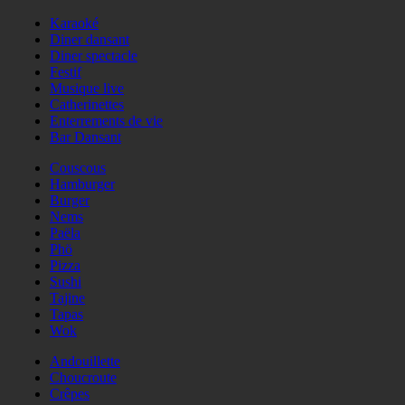
Karaoké
Diner dansant
Diner spectacle
Festif
Musique live
Catherinettes
Enterrements de vie
Bar Dansant
Couscous
Hamburger
Burger
Nems
Paëla
Phö
Pizza
Sushi
Tajine
Tapas
Wok
Andouillette
Choucroute
Crêpes