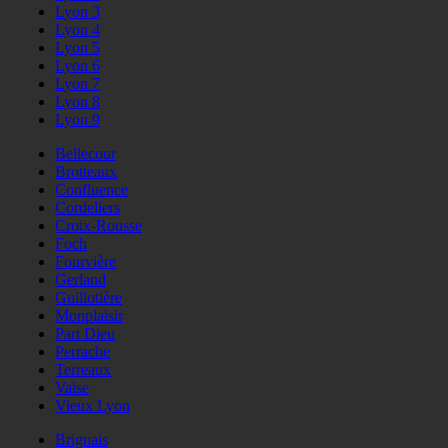
Lyon 3
Lyon 4
Lyon 5
Lyon 6
Lyon 7
Lyon 8
Lyon 9
Bellecour
Brotteaux
Confluence
Cordeliers
Croix-Rousse
Foch
Fourvière
Gerland
Guillotière
Monplaisir
Part Dieu
Perrache
Terreaux
Vaise
Vieux Lyon
Brignais