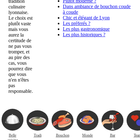
Plutôt moderne ?
tradition
Dans ambiance de bouchon coude
culinaire
à coude
lyonnaise.
Chic et élégant de Lyon
Le choix est
Les préferés ?
plutôt vaste
Les plus gastronomique
mais vous
Les plus historiques ?
aurez la
certitude de
ne pas vous
tromper, et
au pire des
cas, vous
pourrez dire
que vous
n'en n'êtes
pas
responsable.
Belle
Tradi
Bouchon
Monde
Bar
Tea