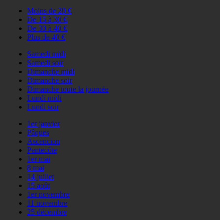
Moins de 20 €
De 15 à 30 €
De 30 à 40 €
Plus de 40 €
Samedi midi
Samedi soir
Dimanche midi
Dimanche soir
Dimanche toute la journée
Lundi midi
Lundi soir
1er janvier
Pâques
Ascencion
Pentecôte
1er mai
8 mai
14 juillet
15 août
1er novembre
11 novembre
25 décembre