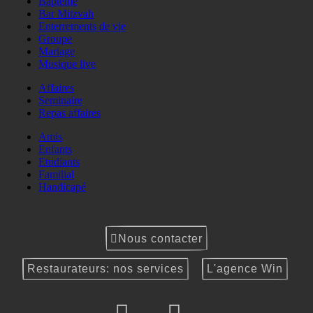
Baptême
Bar Mitzvah
Enterrements de vie
Groupe
Mariage
Musique live
Affaires
Seminaire
Repas affaires
Amis
Enfants
Etudiants
Familial
Handicapé
Nous contacter
Restaurateurs: nos services
L'agence Win