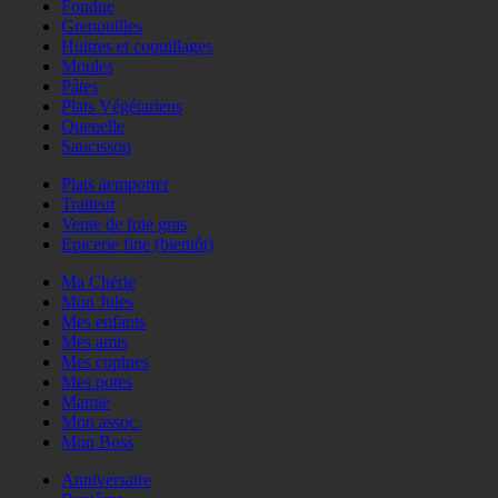
Fondue
Grenouilles
Huitres et coquillages
Moules
Pâtes
Plats Végétariens
Quenelle
Saucisson
Plats àemporter
Traiteur
Vente de foie gras
Epicerie fine (bientôt)
Ma Chérie
Mon Jules
Mes enfants
Mes amis
Mes copines
Mes potes
Mamie
Mon assoc.
Mon Boss
Anniversaire