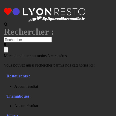
Rechercher :
Merci d'indiquer au moins 3 caractères
Vous pouvez aussi rechercher parmis nos catégories ici :
Restaurants :
Aucun résultat
Thématiques :
Aucun résultat
Villes :