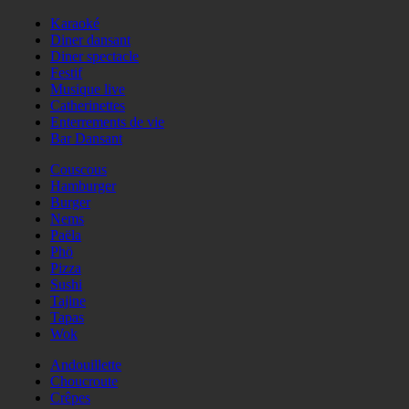
Karaoké
Diner dansant
Diner spectacle
Festif
Musique live
Catherinettes
Enterrements de vie
Bar Dansant
Couscous
Hamburger
Burger
Nems
Paëla
Phö
Pizza
Sushi
Tajine
Tapas
Wok
Andouillette
Choucroute
Crêpes