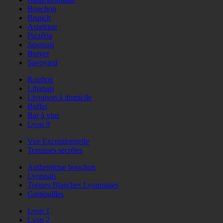
Bouchon
Brunch
Asiatique
Pizzéria
Japonais
Burger
Savoyard
Rooftop
Libanais
Livraison à domicile
Buffet
Bar à vins
Lyon 9
Vue Exceptionnelle
Terrasses secrètes
Authentique bouchon
Lyonnais
Toques Blanches Lyonnaises
Grenouilles
Lyon 1
Lyon 2