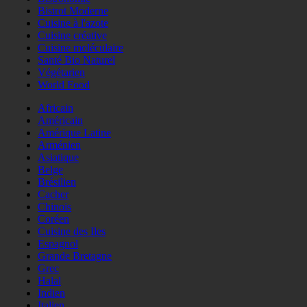
Bistrot Moderne
Cuisine à l'azote
Cuisine créative
Cuisine moléculaire
Santé Bio Naturel
Végétarien
World Food
Africain
Américain
Amérique Latine
Arménien
Asiatique
Belge
Brésilien
Cacher
Chinois
Coréen
Cuisine des Iles
Espagnol
Grande Bretagne
Grec
Halal
Indien
Italien