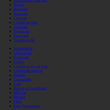
Authentique bouchon
Bistrot
Bouchon
Brasserie
Crêperie
Cuisine du Sud
Lyonnais
Provençal
Savoyard
Traditionnelle
Andouillette
Choucroute
Couscous
Crêpes
Cuisine au feu de bois
Cuisine du marché
Fondue
Grenouilles
Grill
Huitres et coquillages
Mâchon
Moules
Pâtes
Plats Végétariens