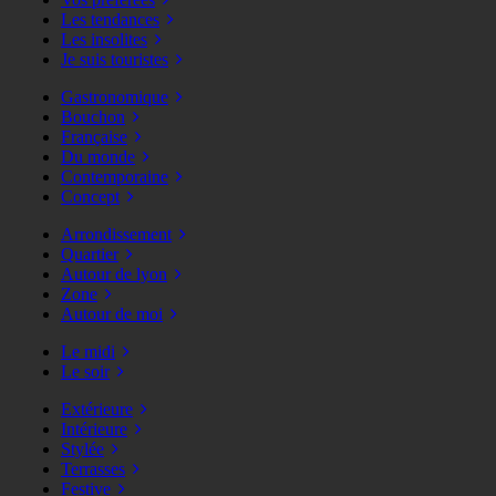
Les tendances
Les insolites
Je suis touristes
Gastronomique
Bouchon
Française
Du monde
Contemporaine
Concept
Arrondissement
Quartier
Autour de lyon
Zone
Autour de moi
Le midi
Le soir
Extérieure
Intérieure
Stylée
Terrasses
Festive