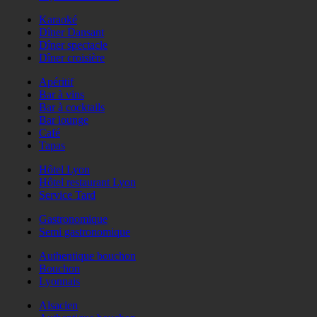
Karaoké
Dîner Dansant
Dîner spectacle
Dîner croisière
Apéritif
Bar à vins
Bar à cocktails
Bar lounge
Café
Tapas
Hôtel Lyon
Hôtel restaurant Lyon
Service Tard
Gastronomique
Semi gastronomique
Authentique bouchon
Bouchon
Lyonnais
Alsacien