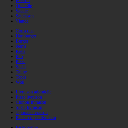
Poisson
Quenelle
Salade
Saucisson
Viande
Couscous
Hamburger
Burger
Nems
Paëla
Phö
Pizza
Sushi
Tajine
Tapas
Wok
Livraison àdomicile
Pizza livraison
Chinois livraison
Sushi livraison
Japonais livraison
Plateau repas livraison
Bistronomie