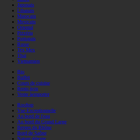
Japonais
Libanais
Marocain
Mexicain
Oriental
Pizzéria
Portugais
Russe
Tex Mex
Thaï
Vietnamien
Bio
Buffet
Cours de cuisine
Resto àvin
Vente àemporter
Rooftop
Vue Exceptionnelle
Au bord de l'eau
Au bord du Grand Large
Berges du Rhône
Bord de Saône
Nature détente