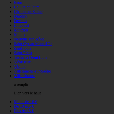
Bron
Caluire et Cuire
Chalon sur Saône
Dardilly
Décines
Limonest
Meyzieu
Millery
Neuville sur Saône
Saint Cyr au Mont d'Or
Saint Fons
Saint Priest
Tassin la Demi Lune
Vénisseux
Vienne
Villefranche-sur-Saône
Villeurbanne
a remplir
Lien vers le haut
Moins de 10 €
De 10 à15 €
Plus de 15 €