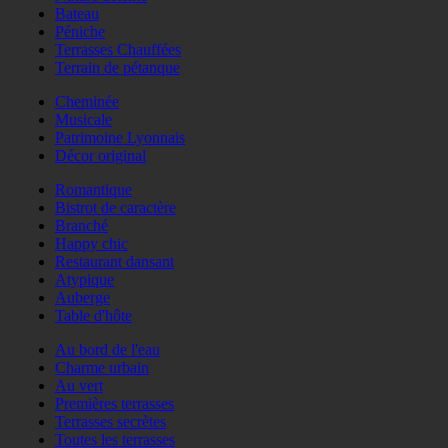
Bateau
Péniche
Terrasses Chauffées
Terrain de pétanque
Cheminée
Musicale
Patrimoine Lyonnais
Décor original
Romantique
Bistrot de caractère
Branché
Happy chic
Restaurant dansant
Atypique
Auberge
Table d'hôte
Au bord de l'eau
Charme urbain
Au vert
Premières terrasses
Terrasses secrètes
Toutes les terrasses