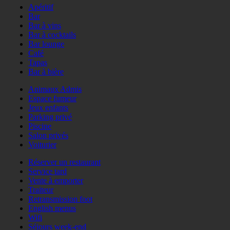
Apéritif
Bar
Bar à vins
Bar à cocktails
Bar lounge
Café
Tapas
Bar à bière
Animaux Admis
Espace fumeur
Jeux enfants
Parking privé
Piscine
Salon privés
Voiturier
Réserver un restaurant
Service tard
Vente à emporter
Traiteur
Retransmission foot
English menus
Wifi
Séjours week-end