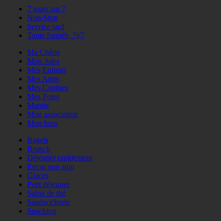
7 jours sur 7
Non-Stop
Service tard
Toute l'année, 7j/7
Ma Chérie
Mon Jules
Mes Enfants
Mes Amis
Mes Copines
Mes Potes
Mamie
Mon association
Mon boss
Bagels
Brunch
Déjeuner rapidement
Encas non stop
Glaces
Petit déjeuner
Salon de thé
Sandwicherie
Snacking