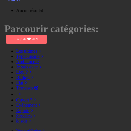
Aucun résultat
Parcourir catégories:
Coup de
2021
Les ultimes
Type cuisine
Ambiance >
Je suis avec
Lieu ?
Budget
Plat
Terrasses
Ouvert ?
Evènement
Rapide
Services
le soir
Vos préférées