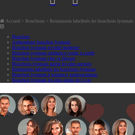
Accueil
> Bouchons >
Restaurants labellisés les bouchons lyonnais
Bouchon
Authentique bouchon lyonnais
Bouchon lyonnais revisité moderne
Bouchon lyonnais ambiance coude à coude
Bouchon lyonnais chic et élégant
Bouchons lyonnais parmi les plus anciens
Restaurants labellisés les bouchons lyonnais
Bouchon lyonnais à tendance gastronomique
Bouchon lyonnais les plus aimés de Lyon