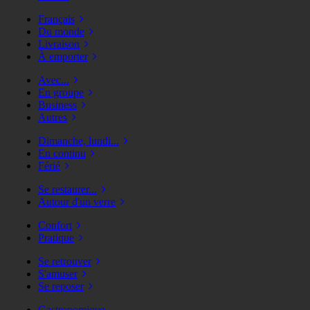
Français
Du monde
Livraison
À emporter
Avec...
En groupe
Business
Autres
Dimanche, lundi...
En continu
Férié
Se restaurer...
Autour d'un verre
Confort
Pratique
Se retrouver
S'amuser
Se reposer
Gastronomique