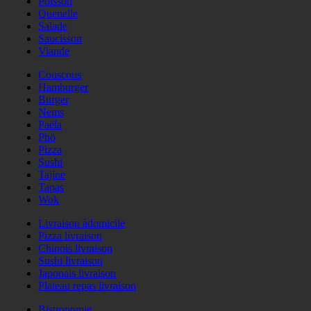
Poisson
Quenelle
Salade
Saucisson
Viande
Couscous
Hamburger
Burger
Nems
Paëla
Phö
Pizza
Sushi
Tajine
Tapas
Wok
Livraison àdomicile
Pizza livraison
Chinois livraison
Sushi livraison
Japonais livraison
Plateau repas livraison
Bistronomie