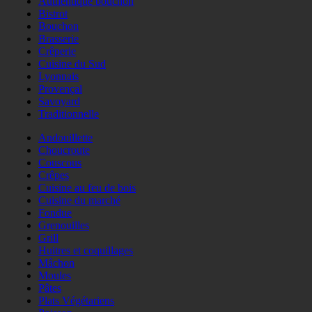
Authentique bouchon
Bistrot
Bouchon
Brasserie
Crêperie
Cuisine du Sud
Lyonnais
Provençal
Savoyard
Traditionnelle
Andouillette
Choucroute
Couscous
Crêpes
Cuisine au feu de bois
Cuisine du marché
Fondue
Grenouilles
Grill
Huitres et coquillages
Mâchon
Moules
Pâtes
Plats Végétariens