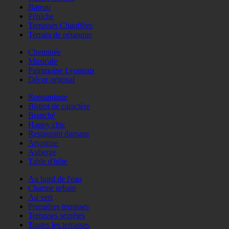
Bateau
Péniche
Terrasses Chauffées
Terrain de pétanque
Cheminée
Musicale
Patrimoine Lyonnais
Décor original
Romantique
Bistrot de caractère
Branché
Happy chic
Restaurant dansant
Atypique
Auberge
Table d'hôte
Au bord de l'eau
Charme urbain
Au vert
Premières terrasses
Terrasses secrètes
Toutes les terrasses