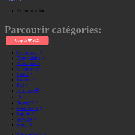
Aucun résultat
Parcourir catégories:
Coup de
2021
Les ultimes
Type cuisine
Ambiance >
Je suis avec
Lieu ?
Budget
Plat
Terrasses
Ouvert ?
Evènement
Rapide
Services
le soir
Vos préférées