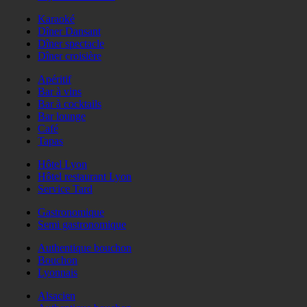
Karaoké
Dîner Dansant
Dîner spectacle
Dîner croisière
Apéritif
Bar à vins
Bar à cocktails
Bar lounge
Café
Tapas
Hôtel Lyon
Hôtel restaurant Lyon
Service Tard
Gastronomique
Semi gastronomique
Authentique bouchon
Bouchon
Lyonnais
Alsacien