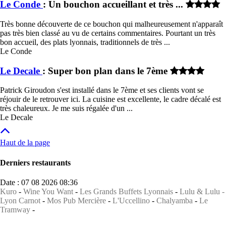
Le Conde
: Un bouchon accueillant et très ...
Très bonne découverte de ce bouchon qui malheureusement n'apparaît
pas très bien classé au vu de certains commentaires. Pourtant un très
bon accueil, des plats lyonnais, traditionnels de très ...
Le Conde
Le Decale
: Super bon plan dans le 7ème
Patrick Giroudon s'est installé dans le 7ème et ses clients vont se
réjouir de le retrouver ici. La cuisine est excellente, le cadre décalé est
très chaleureux. Je me suis régalée d'un ...
Le Decale
Haut de la page
Derniers restaurants
Date : 07 08 2026 08:36
Kuro
-
Wine You Want
-
Les Grands Buffets Lyonnais
-
Lulu & Lulu -
Lyon Carnot
-
Mos Pub Mercière
-
L'Uccellino
-
Chalyamba
-
Le
Tramway
-