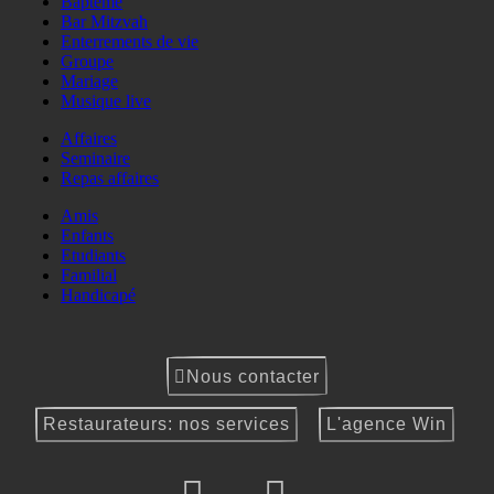
Baptême
Bar Mitzvah
Enterrements de vie
Groupe
Mariage
Musique live
Affaires
Seminaire
Repas affaires
Amis
Enfants
Etudiants
Familial
Handicapé
Nous contacter
Restaurateurs: nos services
L'agence Win