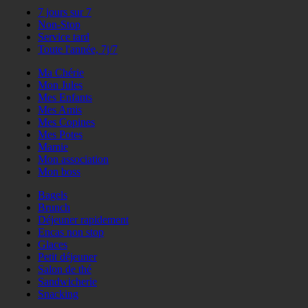
7 jours sur 7
Non-Stop
Service tard
Toute l'année, 7j/7
Ma Chérie
Mon Jules
Mes Enfants
Mes Amis
Mes Copines
Mes Potes
Mamie
Mon association
Mon boss
Bagels
Brunch
Déjeuner rapidement
Encas non stop
Glaces
Petit déjeuner
Salon de thé
Sandwicherie
Snacking