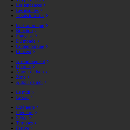
Les tendances
Les insolites
Je suis touristes
Gastronomique
Bouchon
Française
Du monde
Contemporaine
Concept
Arrondissement
Quartier
Autour de lyon
Zone
Autour de moi
Le midi
Le soir
Extérieure
Intérieure
Stylée
Terrasses
Festive