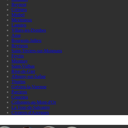
Beynost
Crémieu
Miribel
Meximieux
Lagnieu
Villars-les-Dombes
Anse
Bourgoin-Jallieu
Reyrieux
Saint-Triviers-sur-Moignans
Feyzin
Mionnay
Saint-Vulbas
Rive-de-Gier
Albigny-sur-Saône
Thurins
Grézieu-la-Varenne
Parcieux
Courzieu
Collonges-au-Mont-d'Or
La Tour-de-Salvagny
Civrieux-d'Azergues