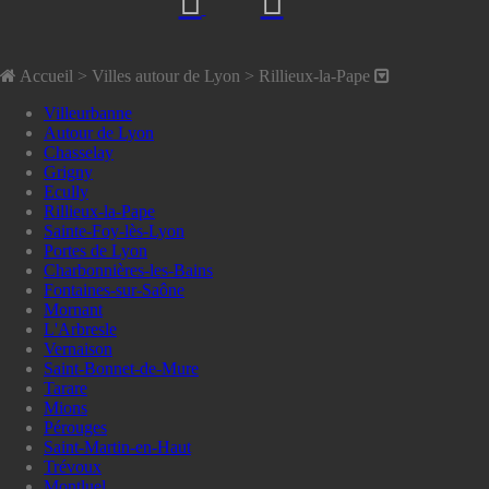
Accueil
> Villes autour de Lyon >
Rillieux-la-Pape
Villeurbanne
Autour de Lyon
Chasselay
Grigny
Ecully
Rillieux-la-Pape
Sainte-Foy-lès-Lyon
Portes de Lyon
Charbonnières-les-Bains
Fontaines-sur-Saône
Mornant
L'Arbresle
Vernaison
Saint-Bonnet-de-Mure
Tarare
Mions
Pérouges
Saint-Martin-en-Haut
Trévoux
Montluel