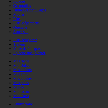
Fondue
Grenouilles
Huitres et coquillages
Moules
Pâtes
Plats Végétariens
Quenelle
Saucisson
Plats àemporter
Traiteur
Vente de foie gras
Epicerie fine (bientôt)
Ma Chérie
Mon Jules
Mes enfants
Mes amis
Mes copines
Mes potes
Mamie
Mon assoc.
Mon Boss
Anniversaire