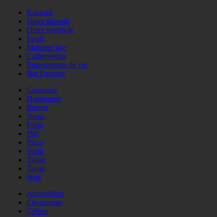
Karaoké
Diner dansant
Diner spectacle
Festif
Musique live
Catherinettes
Enterrements de vie
Bar Dansant
Couscous
Hamburger
Burger
Nems
Paëla
Phö
Pizza
Sushi
Tajine
Tapas
Wok
Andouillette
Choucroute
Crêpes