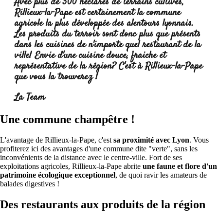
Avec plus de 300 hectares de terrains cultivés,
Rillieux-la-Pape est certainement la commune
agricole la plus développée des alentours lyonnais.
Les produits du terroir
sont donc plus que présents
dans les cuisines de n'importe quel restaurant de la
ville! Envie d'une cuisine douce, fraiche et
représentative de la région? C'est à Rillieux-la-Pape
que vous la trouverez !
Lire la suite :
La Team
Une commune champêtre !
L'avantage de Rillieux-la-Pape, c'est
sa proximité avec Lyon
. Vous
profiterez ici des avantages d'une commune dite "verte", sans les
inconvénients de la distance avec le centre-ville. Fort de ses
exploitations agricoles, Rillieux-la-Pape abrite
une faune et flore d'un
patrimoine écologique exceptionnel
, de quoi ravir les amateurs de
balades digestives !
Des restaurants aux produits de la région