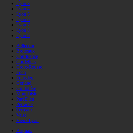
Lyon 3
Lyon 4
Lyon 5
Lyon 6
Lyon 7
Lyon 8
Lyon 9
Bellecour
Brotteaux
Confluence
Cordeliers
Croix-Rousse
Foch
Fourvière
Gerland
Guillotière
Monplaisir
Part Dieu
Perrache
Terreaux
Vaise
Vieux Lyon
Brignais