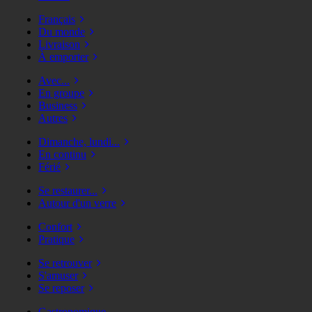
Français
Du monde
Livraison
À emporter
Avec...
En groupe
Business
Autres
Dimanche, lundi...
En continu
Férié
Se restaurer...
Autour d'un verre
Confort
Pratique
Se retrouver
S'amuser
Se reposer
Gastronomique