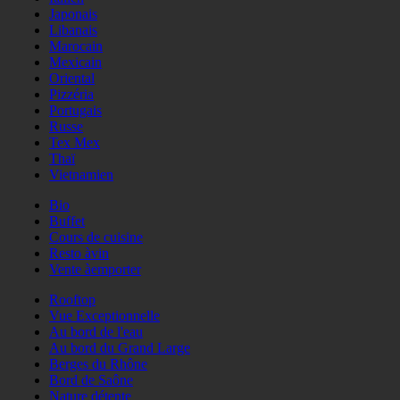
Japonais
Libanais
Marocain
Mexicain
Oriental
Pizzéria
Portugais
Russe
Tex Mex
Thaï
Vietnamien
Bio
Buffet
Cours de cuisine
Resto àvin
Vente àemporter
Rooftop
Vue Exceptionnelle
Au bord de l'eau
Au bord du Grand Large
Berges du Rhône
Bord de Saône
Nature détente