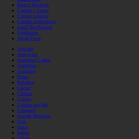
Bistrot Moderne
Cuisine à l'azote
Cuisine créative
Cuisine moléculaire
Santé Bio Naturel
Végétarien
World Food
Africain
Américain
Amérique Latine
Arménien
Asiatique
Belge
Brésilien
Cacher
Chinois
Coréen
Cuisine des Iles
Espagnol
Grande Bretagne
Grec
Halal
Indien
Italien