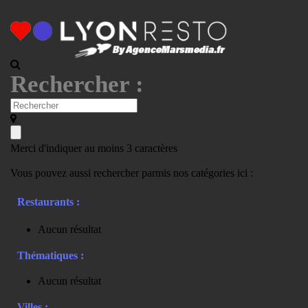
Rechercher :
Merci d'indiquer au moins 3 caractères
Vous pouvez aussi rechercher parmis nos catégories ici :
Restaurants :
Aucun résultat
Thématiques :
Aucun résultat
Villes :