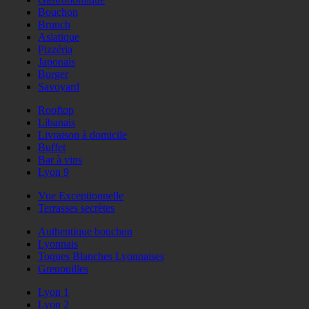
Bouchon
Brunch
Asiatique
Pizzéria
Japonais
Burger
Savoyard
Rooftop
Libanais
Livraison à domicile
Buffet
Bar à vins
Lyon 9
Vue Exceptionnelle
Terrasses secrètes
Authentique bouchon
Lyonnais
Toques Blanches Lyonnaises
Grenouilles
Lyon 1
Lyon 2