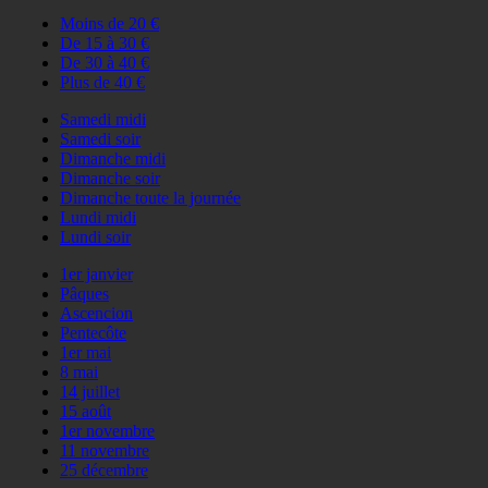
Moins de 20 €
De 15 à 30 €
De 30 à 40 €
Plus de 40 €
Samedi midi
Samedi soir
Dimanche midi
Dimanche soir
Dimanche toute la journée
Lundi midi
Lundi soir
1er janvier
Pâques
Ascencion
Pentecôte
1er mai
8 mai
14 juillet
15 août
1er novembre
11 novembre
25 décembre