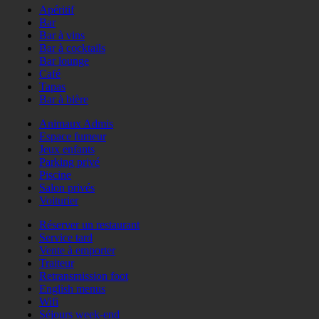
Apéritif
Bar
Bar à vins
Bar à cocktails
Bar lounge
Café
Tapas
Bar à bière
Animaux Admis
Espace fumeur
Jeux enfants
Parking privé
Piscine
Salon privés
Voiturier
Réserver un restaurant
Service tard
Vente à emporter
Traiteur
Retransmission foot
English menus
Wifi
Séjours week-end