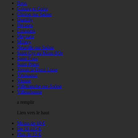
Bron
Caluire et Cuire
Chalon sur Saône
Dardilly
Décines
Limonest
Meyzieu
Millery
Neuville sur Saône
Saint Cyr au Mont d'Or
Saint Fons
Saint Priest
Tassin la Demi Lune
Vénisseux
Vienne
Villefranche-sur-Saône
Villeurbanne
a remplir
Lien vers le haut
Moins de 10 €
De 10 à15 €
Plus de 15 €