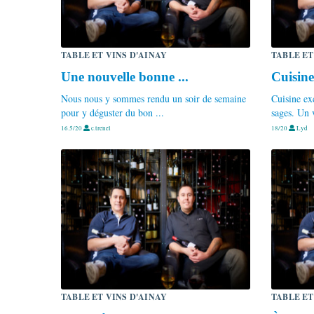
TABLE ET VINS D'AINAY
TABLE ET
Une nouvelle bonne ...
Cuisine
Nous nous y sommes rendu un soir de semaine
Cuisine ex
pour y déguster du bon ...
sages. Un 
16.5/20
c.trenel
18/20
Lyd
TABLE ET VINS D'AINAY
TABLE ET