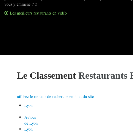
vous y emmène ? :)
Les meilleurs restaurants en vidéo
Le Classement
Restaurants 
utilisez le moteur de recherche en haut du site
Lyon
Autour
de Lyon
Lyon