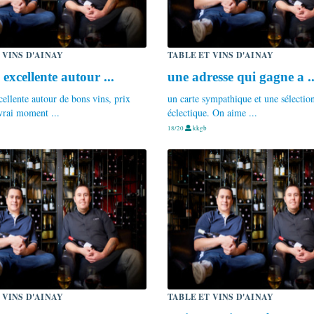
 VINS D'AINAY
TABLE ET VINS D'AINAY
 excellente autour ...
une adresse qui gagne a ..
cellente autour de bons vins, prix
un carte sympathique et une sélectio
vrai moment ...
éclectique. On aime ...
18/20
kkgb
 VINS D'AINAY
TABLE ET VINS D'AINAY