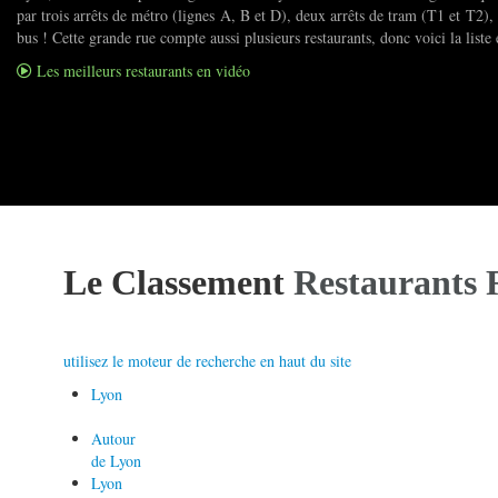
par trois arrêts de métro (lignes A, B et D), deux arrêts de tram (T1 et T2), 
bus ! Cette grande rue compte aussi plusieurs restaurants, donc voici la liste 
Les meilleurs restaurants en vidéo
Le Classement
Restaurants 
utilisez le moteur de recherche en haut du site
Lyon
Autour
de Lyon
Lyon