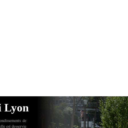
i Lyon
ondissements de
lle est desservie