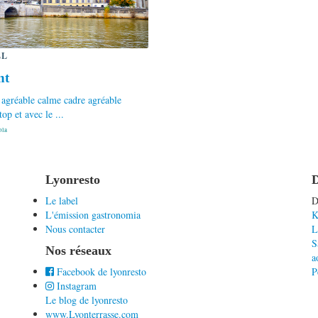
LL
nt
 agréable calme cadre agréable
top et avec le ...
ola
Lyonresto
D
Le label
D
L'émission gastronomia
K
Nous contacter
L
S
Nos réseaux
a
Facebook de lyonresto
P
Instagram
Le blog de lyonresto
www.Lyonterrasse.com