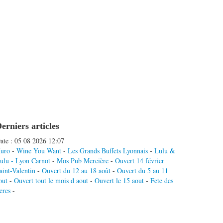
erniers articles
ate : 05 08 2026 12:07
uro
-
Wine You Want
-
Les Grands Buffets Lyonnais
-
Lulu &
ulu - Lyon Carnot
-
Mos Pub Mercière
-
Ouvert 14 février
aint-Valentin
-
Ouvert du 12 au 18 août
-
Ouvert du 5 au 11
out
-
Ouvert tout le mois d aout
-
Ouvert le 15 aout
-
Fete des
eres
-