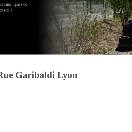
et cinq lignes de
exacte !
Rue Garibaldi Lyon