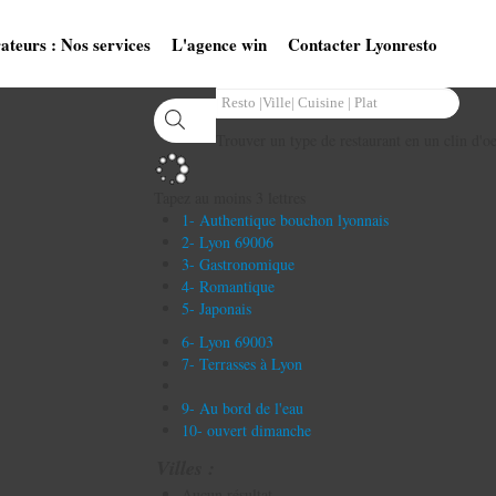
ateurs : Nos services
L'agence win
Contacter Lyonresto
Trouver un type de restaurant en un clin d'oe
Tapez au moins 3 lettres
1- Authentique bouchon lyonnais
2- Lyon 69006
3- Gastronomique
4- Romantique
5- Japonais
6- Lyon 69003
7- Terrasses à Lyon
9- Au bord de l'eau
10- ouvert dimanche
Villes :
Aucun résultat