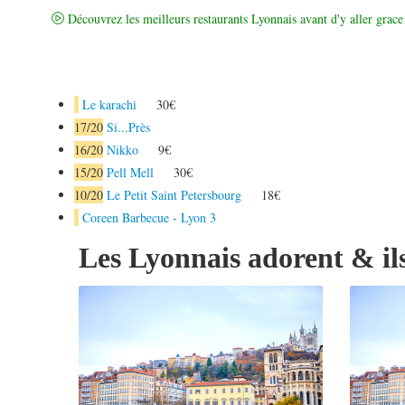
Découvrez les meilleurs restaurants Lyonnais avant d'y aller grace 
Le karachi
30€
17
/20
Si...Près
16
/20
Nikko
9€
15
/20
Pell Mell
30€
10
/20
Le Petit Saint Petersbourg
18€
Coreen Barbecue - Lyon 3
Les Lyonnais adorent & ils