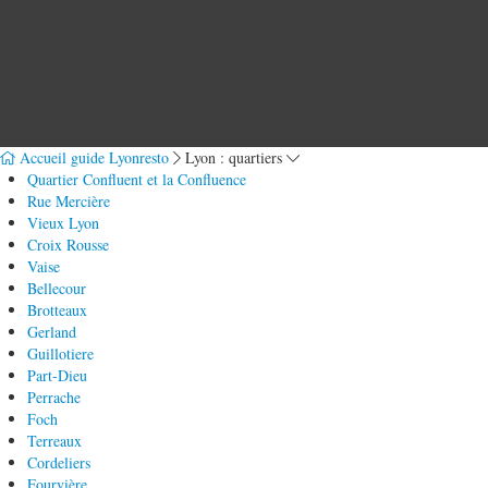
Accueil guide Lyonresto
Lyon : quartiers
Quartier Confluent et la Confluence
Rue Mercière
Vieux Lyon
Croix Rousse
Vaise
Bellecour
Brotteaux
Gerland
Guillotiere
Part-Dieu
Perrache
Foch
Terreaux
Cordeliers
Fourvière