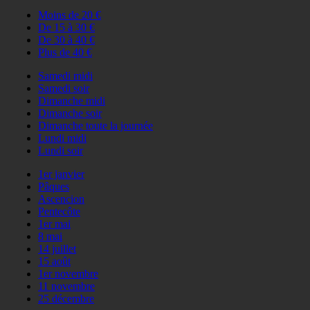
Moins de 20 €
De 15 à 30 €
De 30 à 40 €
Plus de 40 €
Samedi midi
Samedi soir
Dimanche midi
Dimanche soir
Dimanche toute la journée
Lundi midi
Lundi soir
1er janvier
Pâques
Ascencion
Pentecôte
1er mai
8 mai
14 juillet
15 août
1er novembre
11 novembre
25 décembre