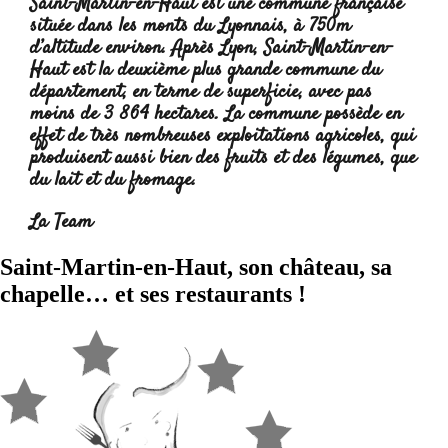
Saint-Martin-en-Haut est une commune française
située dans les monts du Lyonnais, à 750m
d’altitude environ. Après Lyon, Saint-Martin-en-
Haut est la deuxième plus grande commune du
département, en terme de superficie, avec pas
moins de 3 864 hectares. La commune possède en
effet de très nombreuses exploitations agricoles, qui
produisent aussi bien des fruits et des légumes, que
du lait et du fromage.
Lire la suite :
La Team
Saint-Martin-en-Haut, son château, sa
chapelle… et ses restaurants !