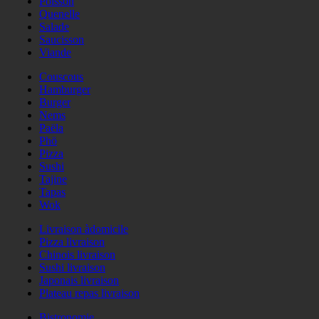
Poisson
Quenelle
Salade
Saucisson
Viande
Couscous
Hamburger
Burger
Nems
Paëla
Phö
Pizza
Sushi
Tajine
Tapas
Wok
Livraison àdomicile
Pizza livraison
Chinois livraison
Sushi livraison
Japonais livraison
Plateau repas livraison
Bistronomie