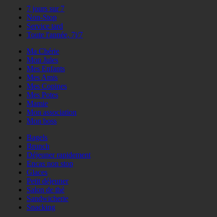
7 jours sur 7
Non-Stop
Service tard
Toute l'année, 7j/7
Ma Chérie
Mon Jules
Mes Enfants
Mes Amis
Mes Copines
Mes Potes
Mamie
Mon association
Mon boss
Bagels
Brunch
Déjeuner rapidement
Encas non stop
Glaces
Petit déjeuner
Salon de thé
Sandwicherie
Snacking