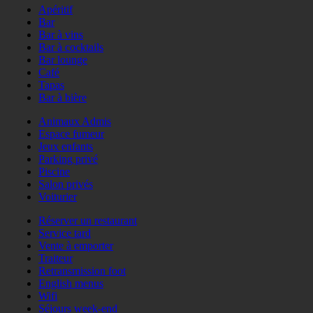
Apéritif
Bar
Bar à vins
Bar à cocktails
Bar lounge
Café
Tapas
Bar à bière
Animaux Admis
Espace fumeur
Jeux enfants
Parking privé
Piscine
Salon privés
Voiturier
Réserver un restaurant
Service tard
Vente à emporter
Traiteur
Retransmission foot
English menus
Wifi
Séjours week-end