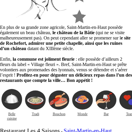
En plus de sa grande zone agricole, Saint-Martin-en-Haut possède
également un beau château,
le château de la Bâtie
(qui ne se visite
malheureusement pas). On peut cependant aller se promener sur l
e site
de Rochefort, admirer une petite chapelle, ainsi que les ruines
d’un château
datant du XIIIème siècle.
Enfin,
la commune est joliment fleurie
: elle possède d’ailleurs 2
fleurs du label « Village fleuri ». Bref, Saint-Martin-en-Haut se prête
volontiers aux promenades des lyonnais, venus se détendre et s’aérer
l’esprit !
Profitez-en pour déguster un délicieux repas dans l’un des
restaurants que compte la ville… Bon appétit !
Belle
Tradi
Bouchon
Monde
Bar
Tea
cuisine
Restaurant Les 4 Saisons
Saint-Martin-en-Haut
-