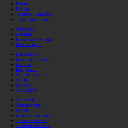
Bateau
Péniche
Terrasses Chauffées
Terrain de pétanque
Cheminée
Musicale
Patrimoine Lyonnais
Décor original
Romantique
Bistrot de caractère
Branché
Happy chic
Restaurant dansant
Atypique
Auberge
Table d'hôte
Au bord de l'eau
Charme urbain
Au vert
Premières terrasses
Terrasses secrètes
Toutes les terrasses