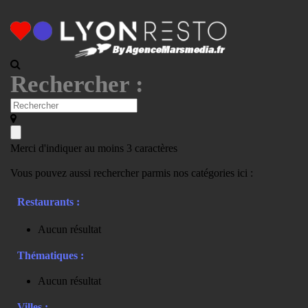
Rechercher :
Merci d'indiquer au moins 3 caractères
Vous pouvez aussi rechercher parmis nos catégories ici :
Restaurants :
Aucun résultat
Thématiques :
Aucun résultat
Villes :