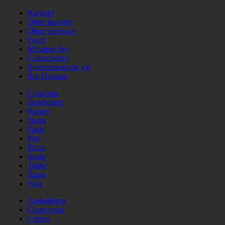
Karaoké
Diner dansant
Diner spectacle
Festif
Musique live
Catherinettes
Enterrements de vie
Bar Dansant
Couscous
Hamburger
Burger
Nems
Paëla
Phö
Pizza
Sushi
Tajine
Tapas
Wok
Andouillette
Choucroute
Crêpes