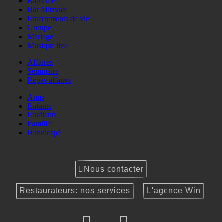
Baptême
Bar Mitzvah
Enterrements de vie
Groupe
Mariage
Musique live
Affaires
Seminaire
Repas affaires
Amis
Enfants
Etudiants
Familial
Handicapé
Nous contacter
Restaurateurs: nos services
L'agence Win