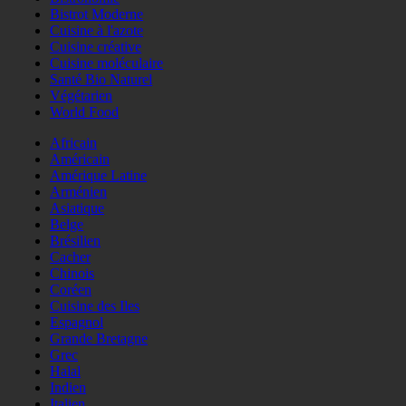
Bistrot Moderne
Cuisine à l'azote
Cuisine créative
Cuisine moléculaire
Santé Bio Naturel
Végétarien
World Food
Africain
Américain
Amérique Latine
Arménien
Asiatique
Belge
Brésilien
Cacher
Chinois
Coréen
Cuisine des Iles
Espagnol
Grande Bretagne
Grec
Halal
Indien
Italien