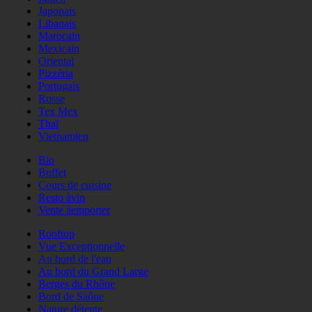
Japonais
Libanais
Marocain
Mexicain
Oriental
Pizzéria
Portugais
Russe
Tex Mex
Thaï
Vietnamien
Bio
Buffet
Cours de cuisine
Resto àvin
Vente àemporter
Rooftop
Vue Exceptionnelle
Au bord de l'eau
Au bord du Grand Large
Berges du Rhône
Bord de Saône
Nature détente