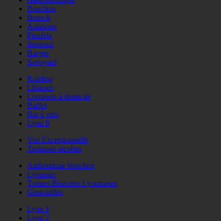
Bouchon
Brunch
Asiatique
Pizzéria
Japonais
Burger
Savoyard
Rooftop
Libanais
Livraison à domicile
Buffet
Bar à vins
Lyon 9
Vue Exceptionnelle
Terrasses secrètes
Authentique bouchon
Lyonnais
Toques Blanches Lyonnaises
Grenouilles
Lyon 1
Lyon 2