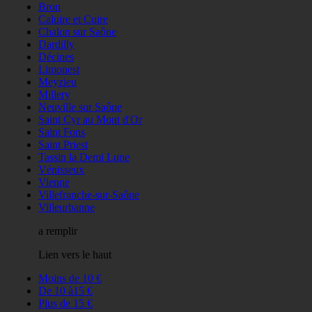
Bron
Caluire et Cuire
Chalon sur Saône
Dardilly
Décines
Limonest
Meyzieu
Millery
Neuville sur Saône
Saint Cyr au Mont d'Or
Saint Fons
Saint Priest
Tassin la Demi Lune
Vénisseux
Vienne
Villefranche-sur-Saône
Villeurbanne
a remplir
Lien vers le haut
Moins de 10 €
De 10 à15 €
Plus de 15 €