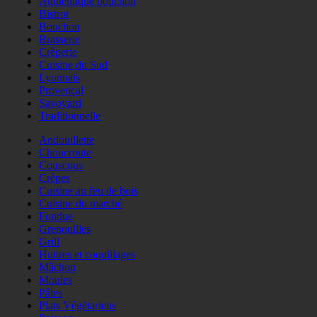
Authentique bouchon
Bistrot
Bouchon
Brasserie
Crêperie
Cuisine du Sud
Lyonnais
Provençal
Savoyard
Traditionnelle
Andouillette
Choucroute
Couscous
Crêpes
Cuisine au feu de bois
Cuisine du marché
Fondue
Grenouilles
Grill
Huitres et coquillages
Mâchon
Moules
Pâtes
Plats Végétariens