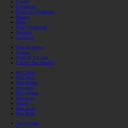
Fondue
Grenouilles
Huitres et coquillages
Moules
Pâtes
Plats Végétariens
Quenelle
Saucisson
Plats àemporter
Traiteur
Vente de foie gras
Epicerie fine (bientôt)
Ma Chérie
Mon Jules
Mes enfants
Mes amis
Mes copines
Mes potes
Mamie
Mon assoc.
Mon Boss
Anniversaire