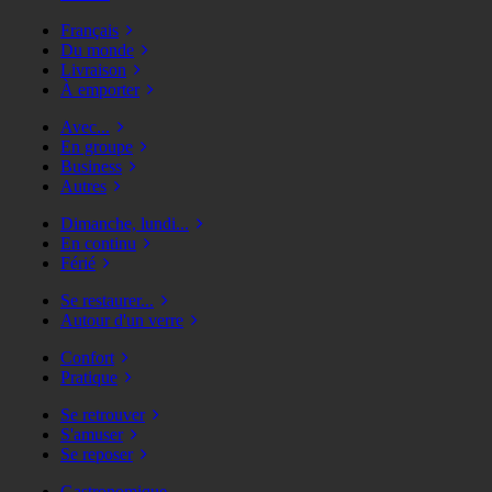
Français
Du monde
Livraison
À emporter
Avec...
En groupe
Business
Autres
Dimanche, lundi...
En continu
Férié
Se restaurer...
Autour d'un verre
Confort
Pratique
Se retrouver
S'amuser
Se reposer
Gastronomique