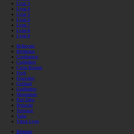
Lyon 3
Lyon 4
Lyon 5
Lyon 6
Lyon 7
Lyon 8
Lyon 9
Bellecour
Brotteaux
Confluence
Cordeliers
Croix-Rousse
Foch
Fourvière
Gerland
Guillotière
Monplaisir
Part Dieu
Perrache
Terreaux
Vaise
Vieux Lyon
Brignais