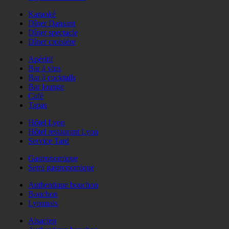
Karaoké
Dîner Dansant
Dîner spectacle
Dîner croisière
Apéritif
Bar à vins
Bar à cocktails
Bar lounge
Café
Tapas
Hôtel Lyon
Hôtel restaurant Lyon
Service Tard
Gastronomique
Semi gastronomique
Authentique bouchon
Bouchon
Lyonnais
Alsacien