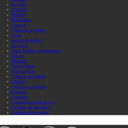
Beynost
Crémieu
Miribel
Meximieux
Lagnieu
Villars-les-Dombes
Anse
Bourgoin-Jallieu
Reyrieux
Saint-Triviers-sur-Moignans
Feyzin
Mionnay
Saint-Vulbas
Rive-de-Gier
Albigny-sur-Saône
Thurins
Grézieu-la-Varenne
Parcieux
Courzieu
Collonges-au-Mont-d'Or
La Tour-de-Salvagny
Civrieux-d'Azergues