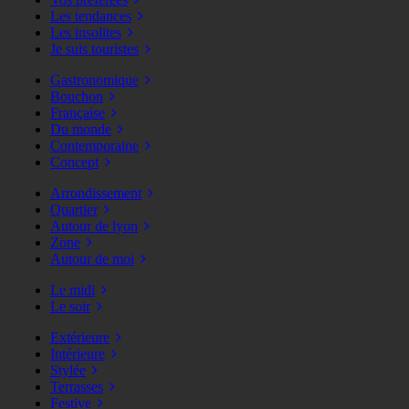
Les tendances
Les insolites
Je suis touristes
Gastronomique
Bouchon
Française
Du monde
Contemporaine
Concept
Arrondissement
Quartier
Autour de lyon
Zone
Autour de moi
Le midi
Le soir
Extérieure
Intérieure
Stylée
Terrasses
Festive