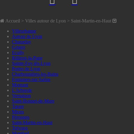
Accueil
> Villes autour de Lyon >
Saint-Martin-en-Haut
Villeurbanne
Autour de Lyon
Chasselay
Grigny
Ecully
Rillieux-la-Pape
Sainte-Foy-lès-Lyon
Portes de Lyon
Charbonnières-les-Bains
Fontaines-sur-Saône
Mornant
L'Arbresle
Vernaison
Saint-Bonnet-de-Mure
Tarare
Mions
Pérouges
Saint-Martin-en-Haut
Trévoux
Montluel