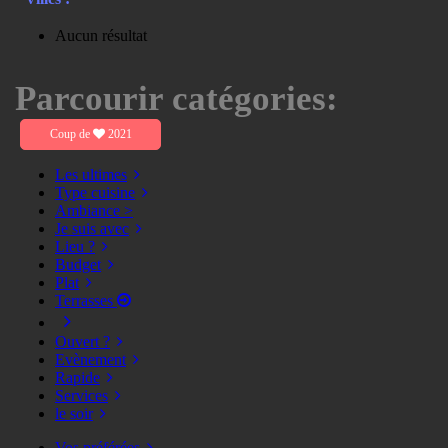
Aucun résultat
Parcourir catégories:
Coup de
2021
Les ultimes
Type cuisine
Ambiance >
Je suis avec
Lieu ?
Budget
Plat
Terrasses
Ouvert ?
Evènement
Rapide
Services
le soir
Vos préférées