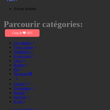
Aucun résultat
Parcourir catégories:
Coup de
2021
Les ultimes
Type cuisine
Ambiance >
Je suis avec
Lieu ?
Budget
Plat
Terrasses
Ouvert ?
Evènement
Rapide
Services
le soir
Vos préférées