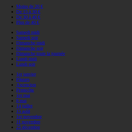
Moins de 20 €
De 15 à 30 €
De 30 à 40 €
Plus de 40 €
Samedi midi
Samedi soir
Dimanche midi
Dimanche soir
Dimanche toute la journée
Lundi midi
Lundi soir
1er janvier
Pâques
Ascencion
Pentecôte
1er mai
8 mai
14 juillet
15 août
1er novembre
11 novembre
25 décembre