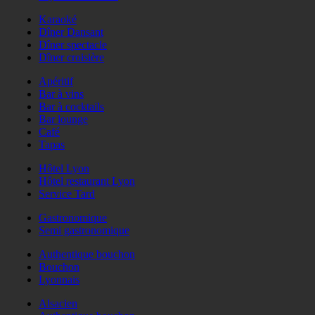
Karaoké
Dîner Dansant
Dîner spectacle
Dîner croisière
Apéritif
Bar à vins
Bar à cocktails
Bar lounge
Café
Tapas
Hôtel Lyon
Hôtel restaurant Lyon
Service Tard
Gastronomique
Semi gastronomique
Authentique bouchon
Bouchon
Lyonnais
Alsacien