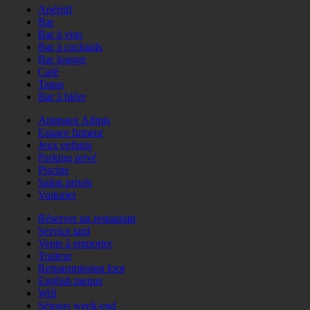
Apéritif
Bar
Bar à vins
Bar à cocktails
Bar lounge
Café
Tapas
Bar à bière
Animaux Admis
Espace fumeur
Jeux enfants
Parking privé
Piscine
Salon privés
Voiturier
Réserver un restaurant
Service tard
Vente à emporter
Traiteur
Retransmission foot
English menus
Wifi
Séjours week-end