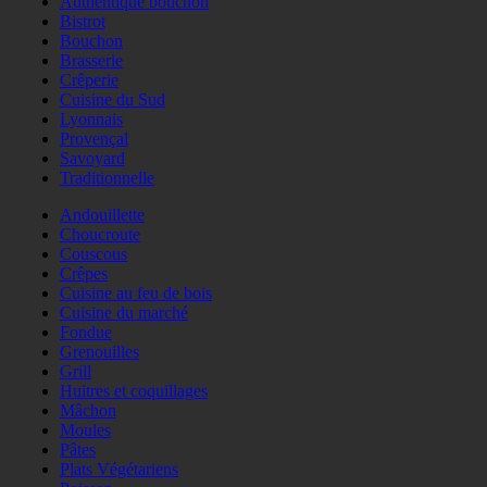
Authentique bouchon
Bistrot
Bouchon
Brasserie
Crêperie
Cuisine du Sud
Lyonnais
Provençal
Savoyard
Traditionnelle
Andouillette
Choucroute
Couscous
Crêpes
Cuisine au feu de bois
Cuisine du marché
Fondue
Grenouilles
Grill
Huitres et coquillages
Mâchon
Moules
Pâtes
Plats Végétariens