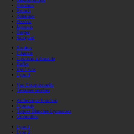
Bouchon
Brunch
Asiatique
Pizzéria
Japonais
Burger
Savoyard
Rooftop
Libanais
Livraison à domicile
Buffet
Bar à vins
Lyon 9
Vue Exceptionnelle
Terrasses secrètes
Authentique bouchon
Lyonnais
Toques Blanches Lyonnaises
Grenouilles
Lyon 1
Lyon 2