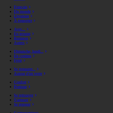
Français
Du monde
Livraison
À emporter
Avec...
En groupe
Business
Autres
Dimanche, lundi...
En continu
Férié
Se restaurer...
Autour d'un verre
Confort
Pratique
Se retrouver
S'amuser
Se reposer
Gastronomique