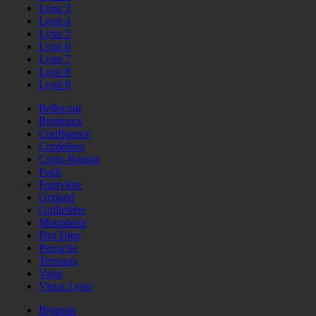
Lyon 3
Lyon 4
Lyon 5
Lyon 6
Lyon 7
Lyon 8
Lyon 9
Bellecour
Brotteaux
Confluence
Cordeliers
Croix-Rousse
Foch
Fourvière
Gerland
Guillotière
Monplaisir
Part Dieu
Perrache
Terreaux
Vaise
Vieux Lyon
Brignais