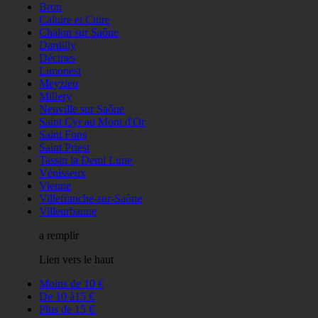
Bron
Caluire et Cuire
Chalon sur Saône
Dardilly
Décines
Limonest
Meyzieu
Millery
Neuville sur Saône
Saint Cyr au Mont d'Or
Saint Fons
Saint Priest
Tassin la Demi Lune
Vénisseux
Vienne
Villefranche-sur-Saône
Villeurbanne
a remplir
Lien vers le haut
Moins de 10 €
De 10 à15 €
Plus de 15 €