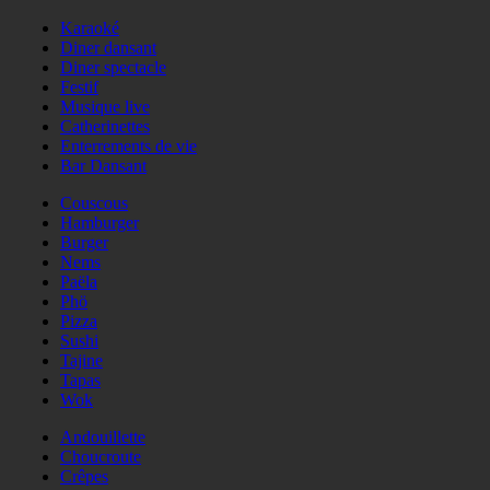
Karaoké
Diner dansant
Diner spectacle
Festif
Musique live
Catherinettes
Enterrements de vie
Bar Dansant
Couscous
Hamburger
Burger
Nems
Paëla
Phö
Pizza
Sushi
Tajine
Tapas
Wok
Andouillette
Choucroute
Crêpes