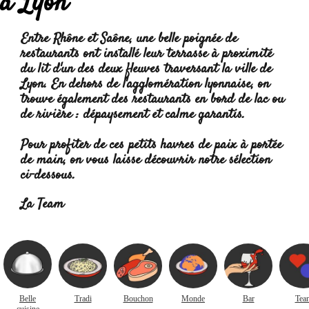
à Lyon
Entre Rhône et Saône, une belle poignée de
restaurants ont installé leur terrasse à proximité
du lit d'un des deux fleuves traversant la ville de
Lyon. En dehors de l'agglomération lyonnaise, on
trouve également des restaurants en bord de lac ou
de rivière : dépaysement et calme garantis.
Pour profiter de ces petits havres de paix à portée
de main, on vous laisse découvrir notre sélection
ci-dessous.
Lire la suite :
La Team
Belle
Tradi
Bouchon
Monde
Bar
Tea