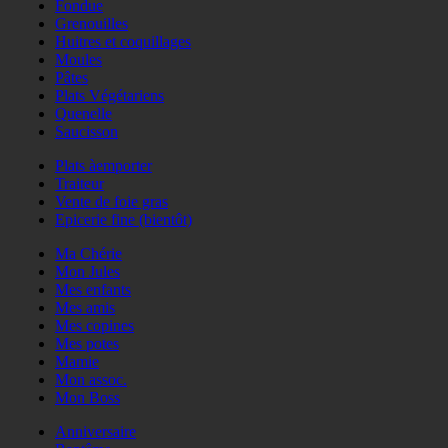
Fondue
Grenouilles
Huitres et coquillages
Moules
Pâtes
Plats Végétariens
Quenelle
Saucisson
Plats àemporter
Traiteur
Vente de foie gras
Epicerie fine (bientôt)
Ma Chérie
Mon Jules
Mes enfants
Mes amis
Mes copines
Mes potes
Mamie
Mon assoc.
Mon Boss
Anniversaire