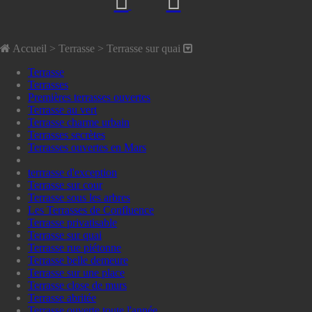
Accueil
> Terrasse >
Terrasse sur quai
Terrasse
Terrasses
Premières terrasses ouvertes
Terrasse au vert
Terrasse charme urbain
Terrasses secrètes
Terrasses ouvertes en Mars
terrrasse d'exception
Terrasse sur cour
Terrasse sous les arbres
Les Terrasses de Confluence
Terrasse privatisable
Terrasse sur quai
Terrasse rue piétonne
Terrasse belle demeure
Terrasse sur une place
Terrasse close de murs
Terrasse abritée
Terrasse ouverte toute l'année