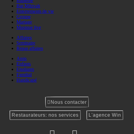
Baptême
Bar Mitzvah
Enterrements de vie
Groupe
Mariage
Musique live
Affaires
Seminaire
Repas affaires
Amis
Enfants
Etudiants
Familial
Handicapé
Nous contacter
Restaurateurs: nos services
L'agence Win