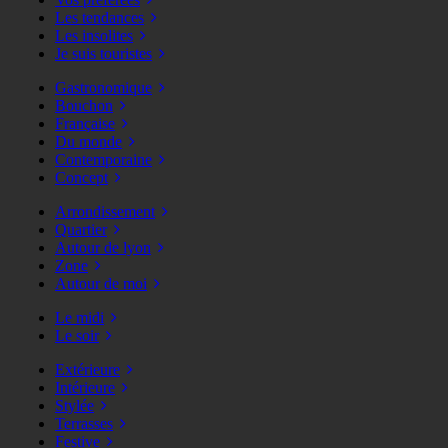
Les tendances
Les insolites
Je suis touristes
Gastronomique
Bouchon
Française
Du monde
Contemporaine
Concept
Arrondissement
Quartier
Autour de lyon
Zone
Autour de moi
Le midi
Le soir
Extérieure
Intérieure
Stylée
Terrasses
Festive