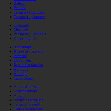
Bateau
Péniche
Terrasses Chauffées
Terrain de pétanque
Cheminée
Musicale
Patrimoine Lyonnais
Décor original
Romantique
Bistrot de caractère
Branché
Happy chic
Restaurant dansant
Atypique
Auberge
Table d'hôte
Au bord de l'eau
Charme urbain
Au vert
Premières terrasses
Terrasses secrètes
Toutes les terrasses