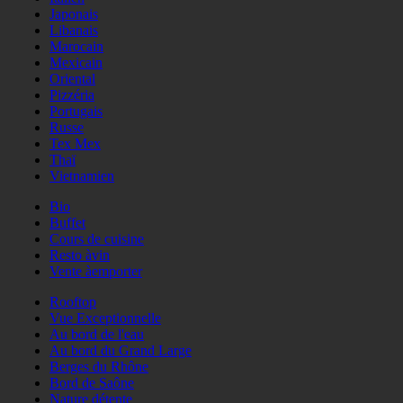
Japonais
Libanais
Marocain
Mexicain
Oriental
Pizzéria
Portugais
Russe
Tex Mex
Thaï
Vietnamien
Bio
Buffet
Cours de cuisine
Resto àvin
Vente àemporter
Rooftop
Vue Exceptionnelle
Au bord de l'eau
Au bord du Grand Large
Berges du Rhône
Bord de Saône
Nature détente