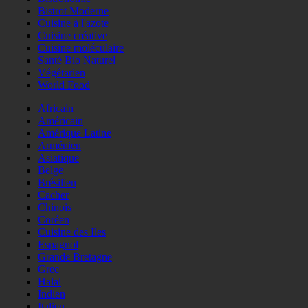
Bistrot Moderne
Cuisine à l'azote
Cuisine créative
Cuisine moléculaire
Santé Bio Naturel
Végétarien
World Food
Africain
Américain
Amérique Latine
Arménien
Asiatique
Belge
Brésilien
Cacher
Chinois
Coréen
Cuisine des Iles
Espagnol
Grande Bretagne
Grec
Halal
Indien
Italien