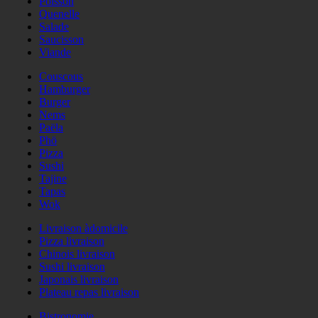
Poisson
Quenelle
Salade
Saucisson
Viande
Couscous
Hamburger
Burger
Nems
Paëla
Phö
Pizza
Sushi
Tajine
Tapas
Wok
Livraison àdomicile
Pizza livraison
Chinois livraison
Sushi livraison
Japonais livraison
Plateau repas livraison
Bistronomie