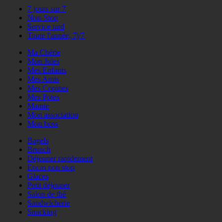
7 jours sur 7
Non-Stop
Service tard
Toute l'année, 7j/7
Ma Chérie
Mon Jules
Mes Enfants
Mes Amis
Mes Copines
Mes Potes
Mamie
Mon association
Mon boss
Bagels
Brunch
Déjeuner rapidement
Encas non stop
Glaces
Petit déjeuner
Salon de thé
Sandwicherie
Snacking