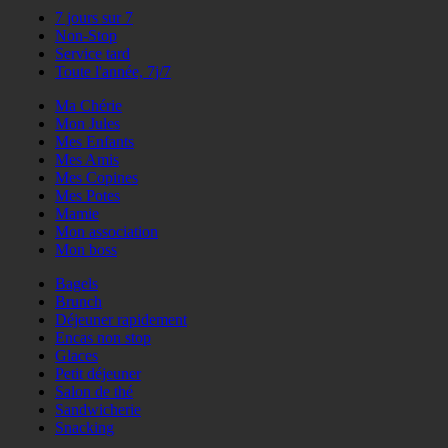
7 jours sur 7
Non-Stop
Service tard
Toute l'année, 7j/7
Ma Chérie
Mon Jules
Mes Enfants
Mes Amis
Mes Copines
Mes Potes
Mamie
Mon association
Mon boss
Bagels
Brunch
Déjeuner rapidement
Encas non stop
Glaces
Petit déjeuner
Salon de thé
Sandwicherie
Snacking