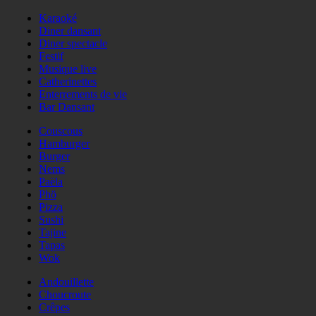
Karaoké
Diner dansant
Diner spectacle
Festif
Musique live
Catherinettes
Enterrements de vie
Bar Dansant
Couscous
Hamburger
Burger
Nems
Paëla
Phö
Pizza
Sushi
Tajine
Tapas
Wok
Andouillette
Choucroute
Crêpes