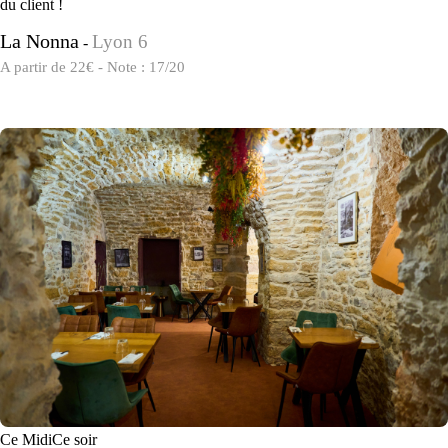
du client !
La Nonna
Lyon 6
-
A partir de 22€ - Note : 17/20
Ce Midi
Ce soir