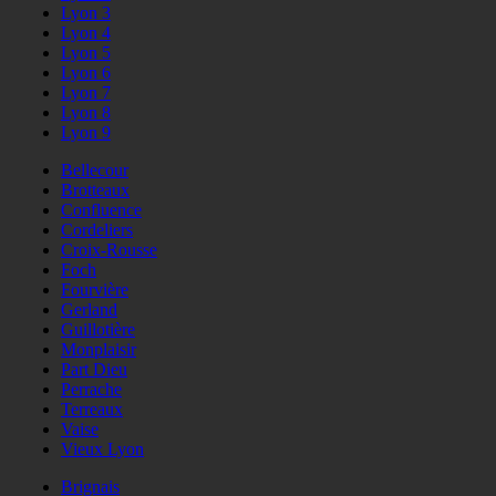
Lyon 3
Lyon 4
Lyon 5
Lyon 6
Lyon 7
Lyon 8
Lyon 9
Bellecour
Brotteaux
Confluence
Cordeliers
Croix-Rousse
Foch
Fourvière
Gerland
Guillotière
Monplaisir
Part Dieu
Perrache
Terreaux
Vaise
Vieux Lyon
Brignais