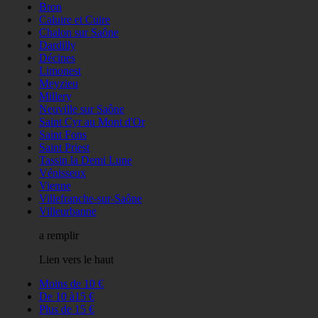
Bron
Caluire et Cuire
Chalon sur Saône
Dardilly
Décines
Limonest
Meyzieu
Millery
Neuville sur Saône
Saint Cyr au Mont d'Or
Saint Fons
Saint Priest
Tassin la Demi Lune
Vénisseux
Vienne
Villefranche-sur-Saône
Villeurbanne
a remplir
Lien vers le haut
Moins de 10 €
De 10 à15 €
Plus de 15 €