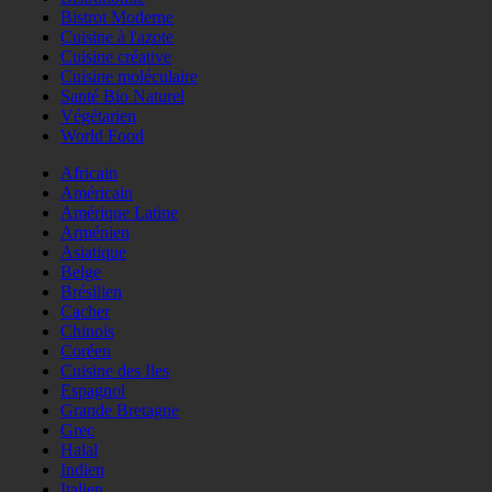
Bistrot Moderne
Cuisine à l'azote
Cuisine créative
Cuisine moléculaire
Santé Bio Naturel
Végétarien
World Food
Africain
Américain
Amérique Latine
Arménien
Asiatique
Belge
Brésilien
Cacher
Chinois
Coréen
Cuisine des Iles
Espagnol
Grande Bretagne
Grec
Halal
Indien
Italien