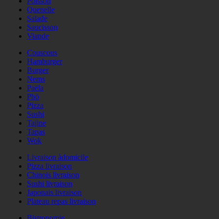
Poisson
Quenelle
Salade
Saucisson
Viande
Couscous
Hamburger
Burger
Nems
Paëla
Phö
Pizza
Sushi
Tajine
Tapas
Wok
Livraison àdomicile
Pizza livraison
Chinois livraison
Sushi livraison
Japonais livraison
Plateau repas livraison
Bistronomie