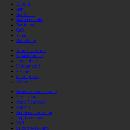
Apéritif
Bar
Bar à vins
Bar à cocktails
Bar lounge
Café
Tapas
Bar à bière
Animaux Admis
Espace fumeur
Jeux enfants
Parking privé
Piscine
Salon privés
Voiturier
Réserver un restaurant
Service tard
Vente à emporter
Traiteur
Retransmission foot
English menus
Wifi
Séjours week-end