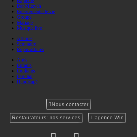
Baptême
Bar Mitzvah
Enterrements de vie
Groupe
Mariage
Musique live
Affaires
Seminaire
Repas affaires
Amis
Enfants
Etudiants
Familial
Handicapé
Nous contacter
Restaurateurs: nos services
L'agence Win