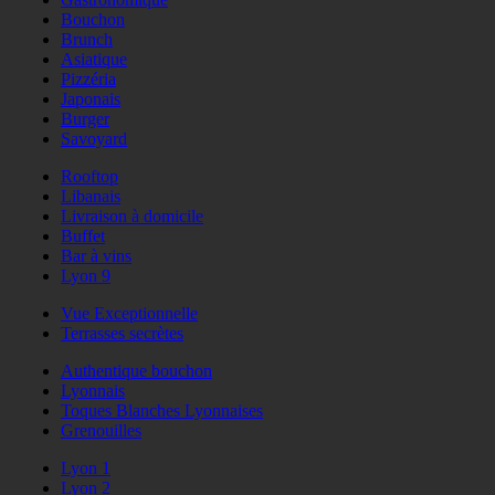
Bouchon
Brunch
Asiatique
Pizzéria
Japonais
Burger
Savoyard
Rooftop
Libanais
Livraison à domicile
Buffet
Bar à vins
Lyon 9
Vue Exceptionnelle
Terrasses secrètes
Authentique bouchon
Lyonnais
Toques Blanches Lyonnaises
Grenouilles
Lyon 1
Lyon 2