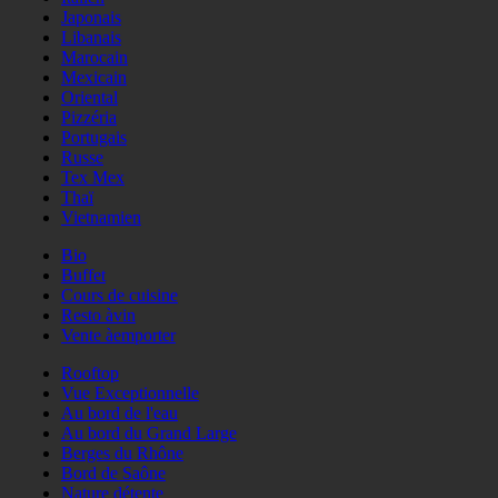
Japonais
Libanais
Marocain
Mexicain
Oriental
Pizzéria
Portugais
Russe
Tex Mex
Thaï
Vietnamien
Bio
Buffet
Cours de cuisine
Resto àvin
Vente àemporter
Rooftop
Vue Exceptionnelle
Au bord de l'eau
Au bord du Grand Large
Berges du Rhône
Bord de Saône
Nature détente