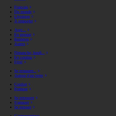
Français
Du monde
Livraison
À emporter
Avec...
En groupe
Business
Autres
Dimanche, lundi...
En continu
Férié
Se restaurer...
Autour d'un verre
Confort
Pratique
Se retrouver
S'amuser
Se reposer
Gastronomique