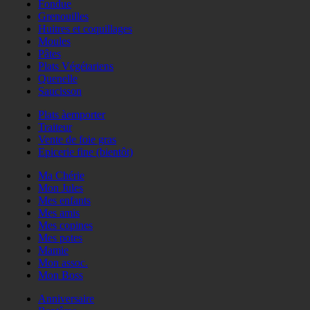
Fondue
Grenouilles
Huitres et coquillages
Moules
Pâtes
Plats Végétariens
Quenelle
Saucisson
Plats àemporter
Traiteur
Vente de foie gras
Epicerie fine (bientôt)
Ma Chérie
Mon Jules
Mes enfants
Mes amis
Mes copines
Mes potes
Mamie
Mon assoc.
Mon Boss
Anniversaire