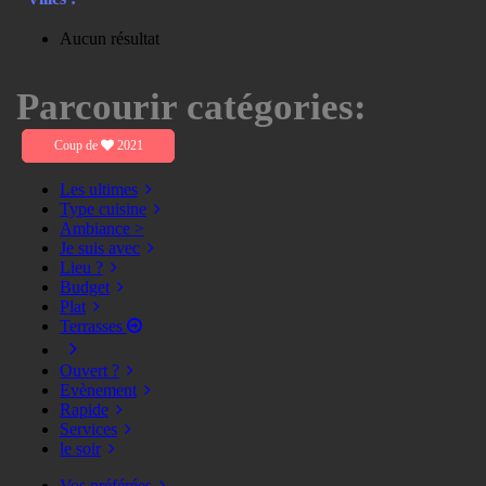
Aucun résultat
Parcourir catégories:
Coup de
2021
Les ultimes
Type cuisine
Ambiance >
Je suis avec
Lieu ?
Budget
Plat
Terrasses
Ouvert ?
Evènement
Rapide
Services
le soir
Vos préférées