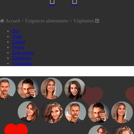
Accueil
> Exigences alimentaires >
Végétarien
Bio
Halal
Cacher
Vegan
Sans gluten
Diététique
Végétarien