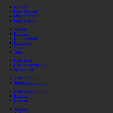
Karaoké
Dîner Dansant
Dîner spectacle
Dîner croisière
Apéritif
Bar à vins
Bar à cocktails
Bar lounge
Café
Tapas
Hôtel Lyon
Hôtel restaurant Lyon
Service Tard
Gastronomique
Semi gastronomique
Authentique bouchon
Bouchon
Lyonnais
Alsacien