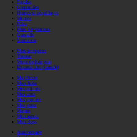
Fondue
Grenouilles
Huitres et coquillages
Moules
Pâtes
Plats Végétariens
Quenelle
Saucisson
Plats àemporter
Traiteur
Vente de foie gras
Epicerie fine (bientôt)
Ma Chérie
Mon Jules
Mes enfants
Mes amis
Mes copines
Mes potes
Mamie
Mon assoc.
Mon Boss
Anniversaire