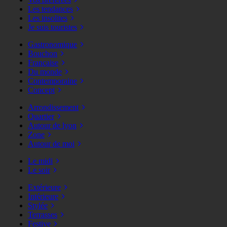
Les tendances
Les insolites
Je suis touristes
Gastronomique
Bouchon
Française
Du monde
Contemporaine
Concept
Arrondissement
Quartier
Autour de lyon
Zone
Autour de moi
Le midi
Le soir
Extérieure
Intérieure
Stylée
Terrasses
Festive