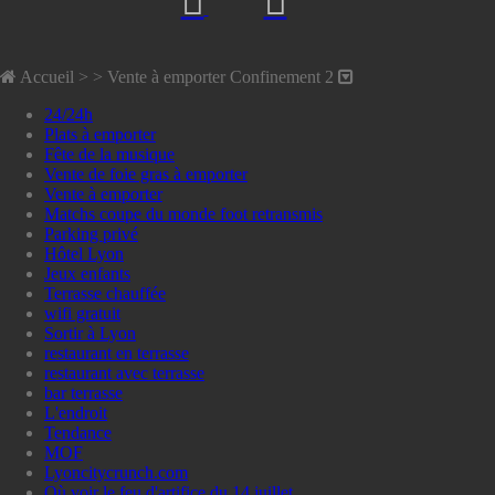
Accueil
> >
Vente à emporter Confinement 2
24/24h
Plats à emporter
Fête de la musique
Vente de foie gras à emporter
Vente à emporter
Matchs coupe du monde foot retransmis
Parking privé
Hôtel Lyon
Jeux enfants
Terrasse chauffée
wifi gratuit
Sortir à Lyon
restaurant en terrasse
restaurant avec terrasse
bar terrasse
L'endroit
Tendance
MOF
Lyoncitycrunch.com
Où voir le feu d'artifice du 14 juillet