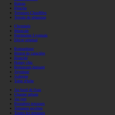
Bateau
Péniche
Terrasses Chauffées
Terrain de pétanque
Cheminée
Musicale
Patrimoine Lyonnais
Décor original
Romantique
Bistrot de caractère
Branché
Happy chic
Restaurant dansant
Atypique
Auberge
Table d'hôte
Au bord de l'eau
Charme urbain
Au vert
Premières terrasses
Terrasses secrètes
Toutes les terrasses