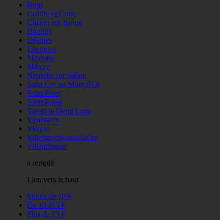
Bron
Caluire et Cuire
Chalon sur Saône
Dardilly
Décines
Limonest
Meyzieu
Millery
Neuville sur Saône
Saint Cyr au Mont d'Or
Saint Fons
Saint Priest
Tassin la Demi Lune
Vénisseux
Vienne
Villefranche-sur-Saône
Villeurbanne
a remplir
Lien vers le haut
Moins de 10 €
De 10 à15 €
Plus de 15 €