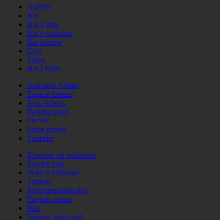
Apéritif
Bar
Bar à vins
Bar à cocktails
Bar lounge
Café
Tapas
Bar à bière
Animaux Admis
Espace fumeur
Jeux enfants
Parking privé
Piscine
Salon privés
Voiturier
Réserver un restaurant
Service tard
Vente à emporter
Traiteur
Retransmission foot
English menus
Wifi
Séjours week-end