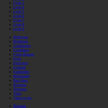
Lyon 3
Lyon 4
Lyon 5
Lyon 6
Lyon 7
Lyon 8
Lyon 9
Bellecour
Brotteaux
Confluence
Cordeliers
Croix-Rousse
Foch
Fourvière
Gerland
Guillotière
Monplaisir
Part Dieu
Perrache
Terreaux
Vaise
Vieux Lyon
Brignais