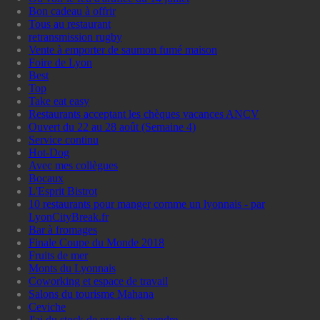
Bon cadeau à offrir
Tous au restaurant
retransmission rugby
Vente à emporter de saumon fumé maison
Foire de Lyon
Best
Top
Take eat easy
Restaurants acceptant les chèques vacances ANCV
Ouvert du 22 au 28 août (Semaine 4)
Service continu
Hot-Dog
Avec mes collègues
Bocaux
L'Esprit Bistrot
10 restaurants pour manger comme un lyonnais - par
LyonCityBreak.fr
Bar à fromages
Finale Coupe du Monde 2018
Fruits de mer
Monts du Lyonnais
Coworking et espace de travail
Salons du tourisme Mahana
Ceviche
J'ai du stock de produits à vendre