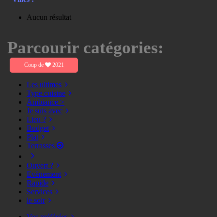
Aucun résultat
Parcourir catégories:
Coup de
2021
Les ultimes
Type cuisine
Ambiance >
Je suis avec
Lieu ?
Budget
Plat
Terrasses
Ouvert ?
Evènement
Rapide
Services
le soir
Vos préférées