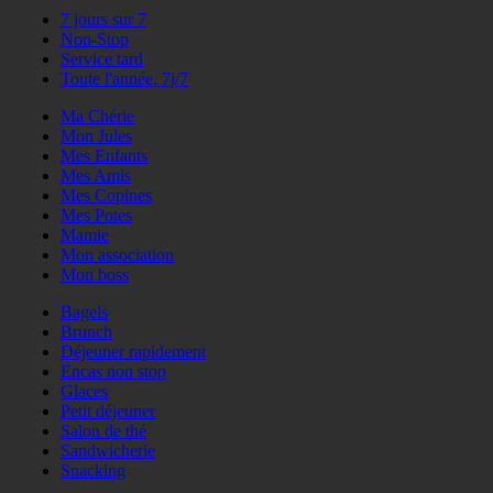
7 jours sur 7
Non-Stop
Service tard
Toute l'année, 7j/7
Ma Chérie
Mon Jules
Mes Enfants
Mes Amis
Mes Copines
Mes Potes
Mamie
Mon association
Mon boss
Bagels
Brunch
Déjeuner rapidement
Encas non stop
Glaces
Petit déjeuner
Salon de thé
Sandwicherie
Snacking