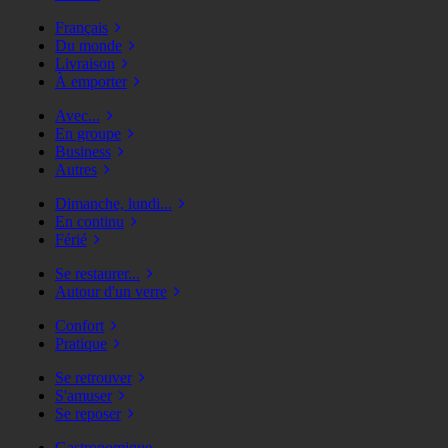
Français
Du monde
Livraison
À emporter
Avec...
En groupe
Business
Autres
Dimanche, lundi...
En continu
Férié
Se restaurer...
Autour d'un verre
Confort
Pratique
Se retrouver
S'amuser
Se reposer
Gastronomique