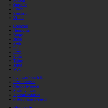
Poisson
Quenelle
Salade
Saucisson
Viande
Couscous
Hamburger
Burger
Nems
Paëla
Phö
Pizza
Sushi
Tajine
Tapas
Wok
Livraison àdomicile
Pizza livraison
Chinois livraison
Sushi livraison
Japonais livraison
Plateau repas livraison
Bistronomie