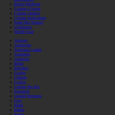
Bistrot Moderne
Cuisine à l'azote
Cuisine créative
Cuisine moléculaire
Santé Bio Naturel
Végétarien
World Food
Africain
Américain
Amérique Latine
Arménien
Asiatique
Belge
Brésilien
Cacher
Chinois
Coréen
Cuisine des Iles
Espagnol
Grande Bretagne
Grec
Halal
Indien
Italien