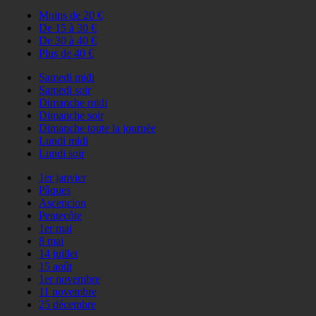
Moins de 20 €
De 15 à 30 €
De 30 à 40 €
Plus de 40 €
Samedi midi
Samedi soir
Dimanche midi
Dimanche soir
Dimanche toute la journée
Lundi midi
Lundi soir
1er janvier
Pâques
Ascencion
Pentecôte
1er mai
8 mai
14 juillet
15 août
1er novembre
11 novembre
25 décembre