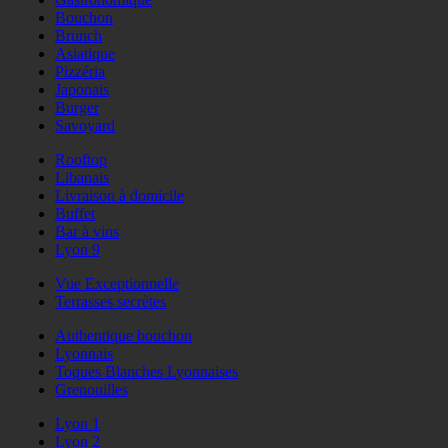
Bouchon
Brunch
Asiatique
Pizzéria
Japonais
Burger
Savoyard
Rooftop
Libanais
Livraison à domicile
Buffet
Bar à vins
Lyon 9
Vue Exceptionnelle
Terrasses secrètes
Authentique bouchon
Lyonnais
Toques Blanches Lyonnaises
Grenouilles
Lyon 1
Lyon 2