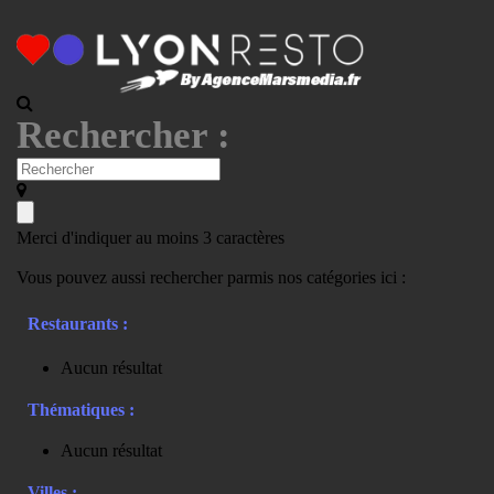
Rechercher :
Merci d'indiquer au moins 3 caractères
Vous pouvez aussi rechercher parmis nos catégories ici :
Restaurants :
Aucun résultat
Thématiques :
Aucun résultat
Villes :