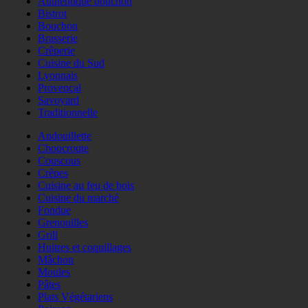
Authentique bouchon
Bistrot
Bouchon
Brasserie
Crêperie
Cuisine du Sud
Lyonnais
Provençal
Savoyard
Traditionnelle
Andouillette
Choucroute
Couscous
Crêpes
Cuisine au feu de bois
Cuisine du marché
Fondue
Grenouilles
Grill
Huitres et coquillages
Mâchon
Moules
Pâtes
Plats Végétariens