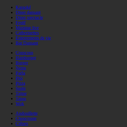
Karaoké
Diner dansant
Diner spectacle
Festif
Musique live
Catherinettes
Enterrements de vie
Bar Dansant
Couscous
Hamburger
Burger
Nems
Paëla
Phö
Pizza
Sushi
Tajine
Tapas
Wok
Andouillette
Choucroute
Crêpes