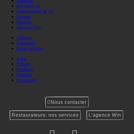
Baptême
Bar Mitzvah
Enterrements de vie
Groupe
Mariage
Musique live
Affaires
Seminaire
Repas affaires
Amis
Enfants
Etudiants
Familial
Handicapé
Nous contacter
Restaurateurs: nos services
L'agence Win