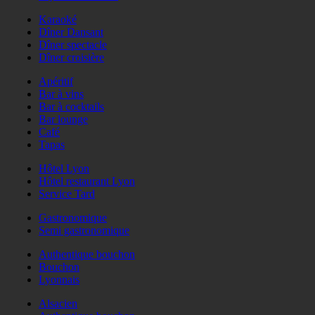
Karaoké
Dîner Dansant
Dîner spectacle
Dîner croisière
Apéritif
Bar à vins
Bar à cocktails
Bar lounge
Café
Tapas
Hôtel Lyon
Hôtel restaurant Lyon
Service Tard
Gastronomique
Semi gastronomique
Authentique bouchon
Bouchon
Lyonnais
Alsacien