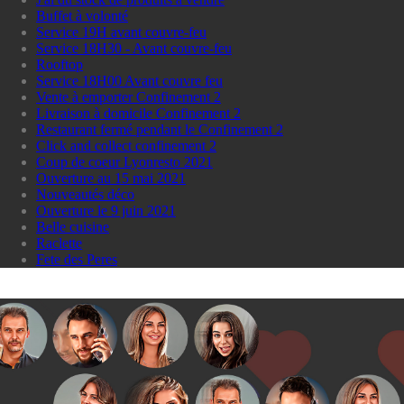
Buffet à volonté
Service 19H avant couvre-feu
Service 18H30 - Avant couvre-feu
Rooftop
Service 18H00 Avant couvre feu
Vente à emporter Confinement 2
Livraison à domicile Confinement 2
Restaurant fermé pendant le Confinement 2
Click and collect confinement 2
Coup de coeur Lyonresto 2021
Ouverture au 15 mai 2021
Nouveautés déco
Ouverture le 9 juin 2021
Belle cuisine
Raclette
Fete des Peres