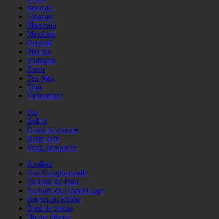
Japonais
Libanais
Marocain
Mexicain
Oriental
Pizzéria
Portugais
Russe
Tex Mex
Thaï
Vietnamien
Bio
Buffet
Cours de cuisine
Resto àvin
Vente àemporter
Rooftop
Vue Exceptionnelle
Au bord de l'eau
Au bord du Grand Large
Berges du Rhône
Bord de Saône
Nature détente