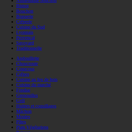
Authentique bouchon
Bistrot
Bouchon
Brasserie
Crêperie
Cuisine du Sud
Lyonnais
Provençal
Savoyard
Traditionnelle
Andouillette
Choucroute
Couscous
Crêpes
Cuisine au feu de bois
Cuisine du marché
Fondue
Grenouilles
Grill
Huitres et coquillages
Mâchon
Moules
Pâtes
Plats Végétariens