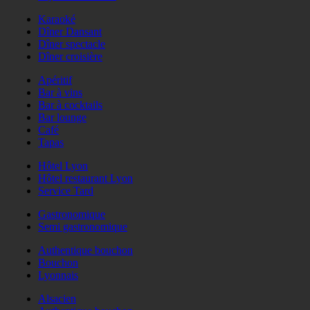
Karaoké
Dîner Dansant
Dîner spectacle
Dîner croisière
Apéritif
Bar à vins
Bar à cocktails
Bar lounge
Café
Tapas
Hôtel Lyon
Hôtel restaurant Lyon
Service Tard
Gastronomique
Semi gastronomique
Authentique bouchon
Bouchon
Lyonnais
Alsacien