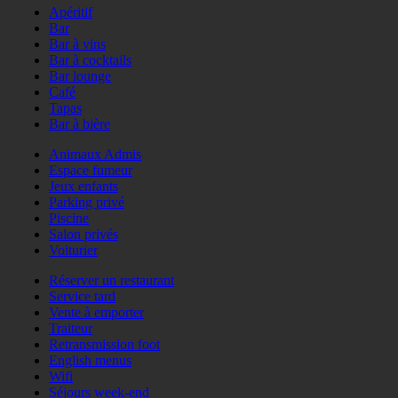
Apéritif
Bar
Bar à vins
Bar à cocktails
Bar lounge
Café
Tapas
Bar à bière
Animaux Admis
Espace fumeur
Jeux enfants
Parking privé
Piscine
Salon privés
Voiturier
Réserver un restaurant
Service tard
Vente à emporter
Traiteur
Retransmission foot
English menus
Wifi
Séjours week-end