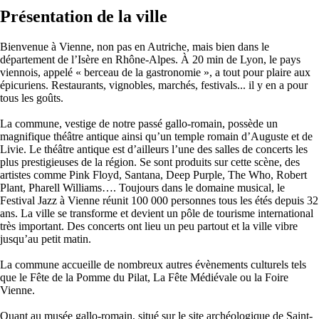
Présentation de la ville
Bienvenue à Vienne, non pas en Autriche, mais bien dans le
département de l’Isère en Rhône-Alpes. À 20 min de Lyon, le pays
viennois, appelé « berceau de la gastronomie », a tout pour plaire aux
épicuriens. Restaurants, vignobles, marchés, festivals... il y en a pour
tous les goûts.
La commune, vestige de notre passé gallo-romain, possède un
magnifique théâtre antique ainsi qu’un temple romain d’Auguste et de
Livie. Le théâtre antique est d’ailleurs l’une des salles de concerts les
plus prestigieuses de la région. Se sont produits sur cette scène, des
artistes comme Pink Floyd, Santana, Deep Purple, The Who, Robert
Plant, Pharell Williams…. Toujours dans le domaine musical, le
Festival Jazz à Vienne réunit 100 000 personnes tous les étés depuis 32
ans. La ville se transforme et devient un pôle de tourisme international
très important. Des concerts ont lieu un peu partout et la ville vibre
jusqu’au petit matin.
La commune accueille de nombreux autres évènements culturels tels
que le Fête de la Pomme du Pilat, La Fête Médiévale ou la Foire
Vienne.
Quant au musée gallo-romain, situé sur le site archéologique de Saint-