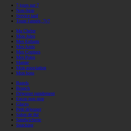
7 jours sur 7
Non-Stop
Service tard
Toute l'année, 7j/7
Ma Chérie
Mon Jules
Mes Enfants
Mes Amis
Mes Copines
Mes Potes
Mamie
Mon association
Mon boss
Bagels
Brunch
Déjeuner rapidement
Encas non stop
Glaces
Petit déjeuner
Salon de thé
Sandwicherie
Snacking