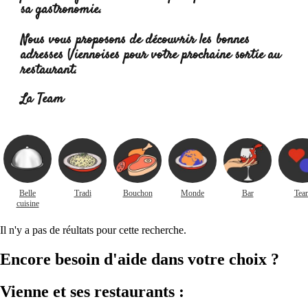
sa gastronomie
.
Nous vous proposons de découvrir les bonnes
adresses Viennoises pour votre prochaine sortie au
restaurant.
Lire la suite :
La Team
Belle
Tradi
Bouchon
Monde
Bar
Tea
cuisine
Il n'y a pas de réultats pour cette recherche.
Encore besoin d'aide dans votre choix ?
Vienne et ses restaurants :