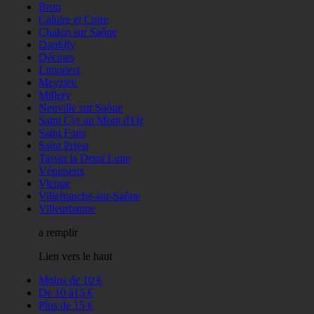
Bron
Caluire et Cuire
Chalon sur Saône
Dardilly
Décines
Limonest
Meyzieu
Millery
Neuville sur Saône
Saint Cyr au Mont d'Or
Saint Fons
Saint Priest
Tassin la Demi Lune
Vénisseux
Vienne
Villefranche-sur-Saône
Villeurbanne
a remplir
Lien vers le haut
Moins de 10 €
De 10 à15 €
Plus de 15 €