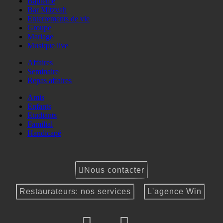
Baptême
Bar Mitzvah
Enterrements de vie
Groupe
Mariage
Musique live
Affaires
Seminaire
Repas affaires
Amis
Enfants
Etudiants
Familial
Handicapé
Nous contacter
Restaurateurs: nos services
L'agence Win