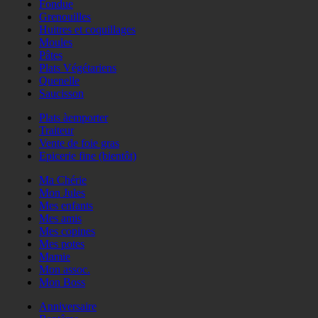
Fondue
Grenouilles
Huitres et coquillages
Moules
Pâtes
Plats Végétariens
Quenelle
Saucisson
Plats àemporter
Traiteur
Vente de foie gras
Epicerie fine (bientôt)
Ma Chérie
Mon Jules
Mes enfants
Mes amis
Mes copines
Mes potes
Mamie
Mon assoc.
Mon Boss
Anniversaire