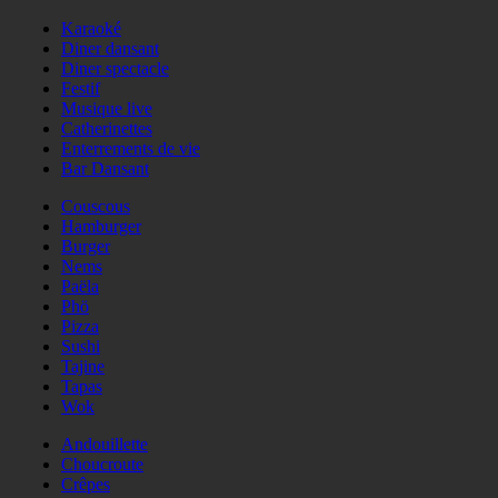
Karaoké
Diner dansant
Diner spectacle
Festif
Musique live
Catherinettes
Enterrements de vie
Bar Dansant
Couscous
Hamburger
Burger
Nems
Paëla
Phö
Pizza
Sushi
Tajine
Tapas
Wok
Andouillette
Choucroute
Crêpes