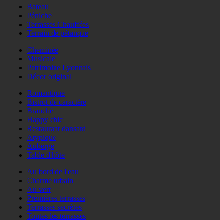
Bateau
Péniche
Terrasses Chauffées
Terrain de pétanque
Cheminée
Musicale
Patrimoine Lyonnais
Décor original
Romantique
Bistrot de caractère
Branché
Happy chic
Restaurant dansant
Atypique
Auberge
Table d'hôte
Au bord de l'eau
Charme urbain
Au vert
Premières terrasses
Terrasses secrètes
Toutes les terrasses