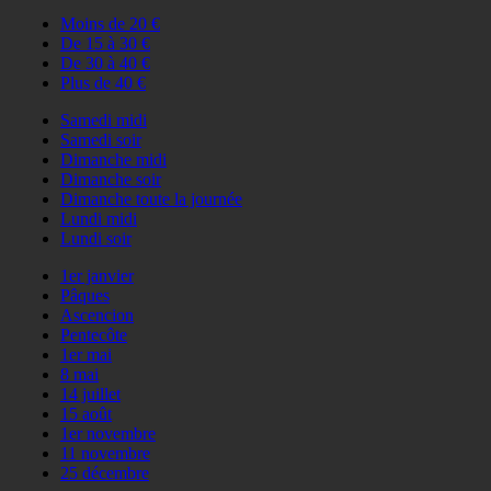
Moins de 20 €
De 15 à 30 €
De 30 à 40 €
Plus de 40 €
Samedi midi
Samedi soir
Dimanche midi
Dimanche soir
Dimanche toute la journée
Lundi midi
Lundi soir
1er janvier
Pâques
Ascencion
Pentecôte
1er mai
8 mai
14 juillet
15 août
1er novembre
11 novembre
25 décembre