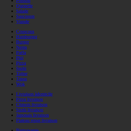
Poisson
Quenelle
Salade
Saucisson
Viande
Couscous
Hamburger
Burger
Nems
Paëla
Phö
Pizza
Sushi
Tajine
Tapas
Wok
Livraison àdomicile
Pizza livraison
Chinois livraison
Sushi livraison
Japonais livraison
Plateau repas livraison
Bistronomie