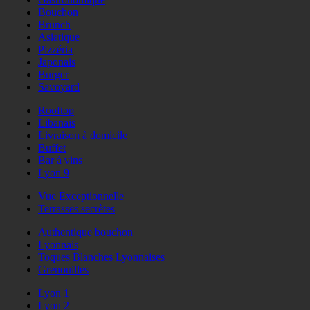
Bouchon
Brunch
Asiatique
Pizzéria
Japonais
Burger
Savoyard
Rooftop
Libanais
Livraison à domicile
Buffet
Bar à vins
Lyon 9
Vue Exceptionnelle
Terrasses secrètes
Authentique bouchon
Lyonnais
Toques Blanches Lyonnaises
Grenouilles
Lyon 1
Lyon 2