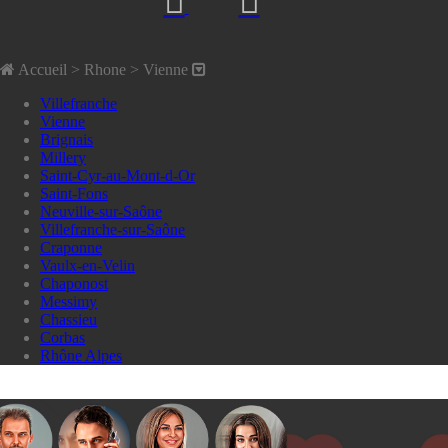
Accueil
> Rhone >
Vienne
Villefranche
Vienne
Brignais
Millery
Saint-Cyr-au-Mont-d-Or
Saint-Fons
Neuville-sur-Saône
Villefranche-sur-Saône
Craponne
Vaulx-en-Velin
Chaponost
Messimy
Chassieu
Corbas
Rhône Alpes