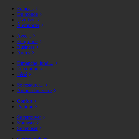
Français
Du monde
Livraison
À emporter
Avec...
En groupe
Business
Autres
Dimanche, lundi...
En continu
Férié
Se restaurer...
Autour d'un verre
Confort
Pratique
Se retrouver
S'amuser
Se reposer
Gastronomique