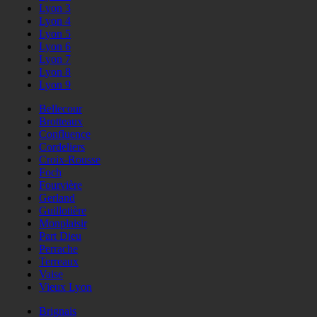
Lyon 3
Lyon 4
Lyon 5
Lyon 6
Lyon 7
Lyon 8
Lyon 9
Bellecour
Brotteaux
Confluence
Cordeliers
Croix-Rousse
Foch
Fourvière
Gerland
Guillotière
Monplaisir
Part Dieu
Perrache
Terreaux
Vaise
Vieux Lyon
Brignais