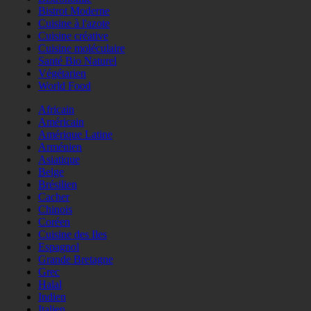
Bistrot Moderne
Cuisine à l'azote
Cuisine créative
Cuisine moléculaire
Santé Bio Naturel
Végétarien
World Food
Africain
Américain
Amérique Latine
Arménien
Asiatique
Belge
Brésilien
Cacher
Chinois
Coréen
Cuisine des Iles
Espagnol
Grande Bretagne
Grec
Halal
Indien
Italien