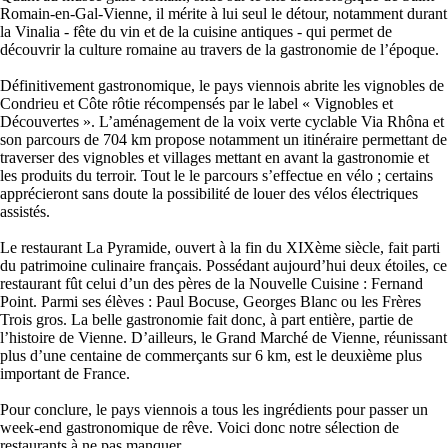
Romain-en-Gal-Vienne, il mérite à lui seul le détour, notamment durant
la Vinalia - fête du vin et de la cuisine antiques - qui permet de
découvrir la culture romaine au travers de la gastronomie de l’époque.
Définitivement gastronomique, le pays viennois abrite les vignobles de
Condrieu et Côte rôtie récompensés par le label « Vignobles et
Découvertes ». L’aménagement de la voix verte cyclable Via Rhôna et
son parcours de 704 km propose notamment un itinéraire permettant de
traverser des vignobles et villages mettant en avant la gastronomie et
les produits du terroir. Tout le le parcours s’effectue en vélo ; certains
apprécieront sans doute la possibilité de louer des vélos électriques
assistés.
Le restaurant La Pyramide, ouvert à la fin du XIXème siècle, fait parti
du patrimoine culinaire français. Possédant aujourd’hui deux étoiles, ce
restaurant fût celui d’un des pères de la Nouvelle Cuisine : Fernand
Point. Parmi ses élèves : Paul Bocuse, Georges Blanc ou les Frères
Trois gros. La belle gastronomie fait donc, à part entière, partie de
l’histoire de Vienne. D’ailleurs, le Grand Marché de Vienne, réunissant
plus d’une centaine de commerçants sur 6 km, est le deuxième plus
important de France.
Pour conclure, le pays viennois a tous les ingrédients pour passer un
week-end gastronomique de rêve. Voici donc notre sélection de
restaurants à ne pas manquer.