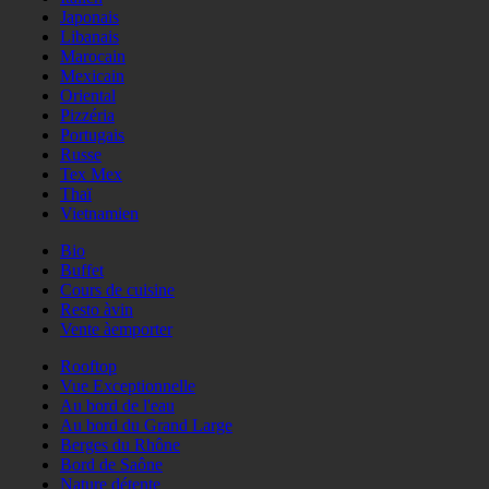
Japonais
Libanais
Marocain
Mexicain
Oriental
Pizzéria
Portugais
Russe
Tex Mex
Thaï
Vietnamien
Bio
Buffet
Cours de cuisine
Resto àvin
Vente àemporter
Rooftop
Vue Exceptionnelle
Au bord de l'eau
Au bord du Grand Large
Berges du Rhône
Bord de Saône
Nature détente