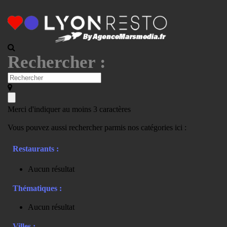
Rechercher :
Merci d'indiquer au moins 3 caractères
Vous pouvez aussi rechercher parmis nos catégories ici :
Restaurants :
Aucun résultat
Thématiques :
Aucun résultat
Villes :