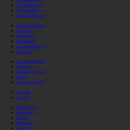
Les tendances
Les insolites
Je suis touristes
Gastronomique
Bouchon
Française
Du monde
Contemporaine
Concept
Arrondissement
Quartier
Autour de lyon
Zone
Autour de moi
Le midi
Le soir
Extérieure
Intérieure
Stylée
Terrasses
Festive