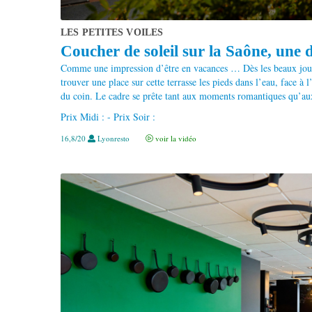
LES PETITES VOILES
Coucher de soleil sur la Saône, une de
Comme une impression d’être en vacances … Dès les beaux jours
trouver une place sur cette terrasse les pieds dans l’eau, face à 
du coin. Le cadre se prête tant aux moments romantiques qu’aux
Prix Midi : - Prix Soir :
16,8/20
Lyonresto
voir la vidéo