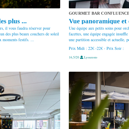
GOURMET BAR CONFLUENC
s plus ...
Vue panoramique et es
, il vous faudra réserver pour
Une équipe aux petits soins pour orch
l’un des plus beaux couchers de soleil
facettes, une équipe engagée insuffl
 moments festifs. ...
une partition accessible et actuelle, 
Prix Midi : 22€ -22€ - Prix Soir :
16,5/20
Lyonresto