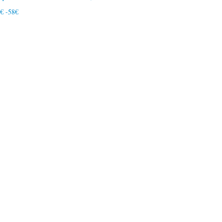
8€ -58€