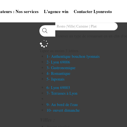
ateurs : Nos services
L'agence win
Contacter Lyonresto
Trouver un type de restaurant en un clin d'oe
Tapez au moins 3 lettres
1- Authentique bouchon lyonnais
2- Lyon 69006
3- Gastronomique
4- Romantique
5- Japonais
6- Lyon 69003
7- Terrasses à Lyon
9- Au bord de l'eau
10- ouvert dimanche
Villes :
Aucun résultat