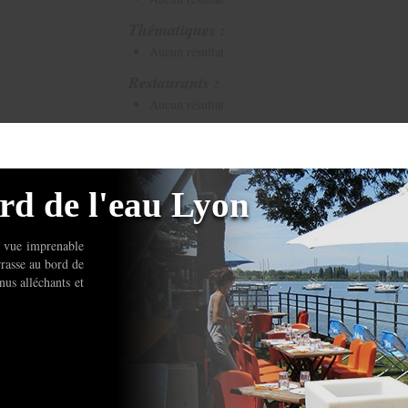
Thématiques :
Aucun résultat
Restaurants :
Aucun résultat
rd de l'eau Lyon
la vue imprenable
rrasse au bord de
nus alléchants et