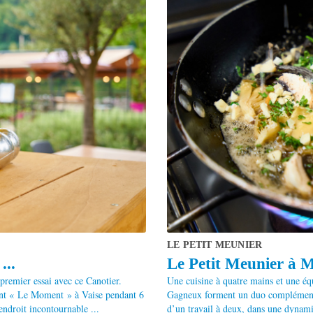
LE PETIT MEUNIER
...
Le Petit Meunier à Me
 premier essai avec ce Canotier.
Une cuisine à quatre mains et une é
ant « Le Moment » à Vaise pendant 6
Gagneux forment un duo complémentair
n endroit incontournable ...
d’un travail à deux, dans une dynami