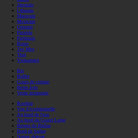
Japonais
Libanais
Marocain
Mexicain
Oriental
Pizzéria
Portugais
Russe
Tex Mex
Thaï
Vietnamien
Bio
Buffet
Cours de cuisine
Resto àvin
Vente àemporter
Rooftop
Vue Exceptionnelle
Au bord de l'eau
Au bord du Grand Large
Berges du Rhône
Bord de Saône
Nature détente