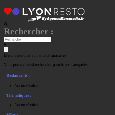
Rechercher :
Merci d'indiquer au moins 3 caractères
Vous pouvez aussi rechercher parmis nos catégories ici :
Restaurants :
Aucun résultat
Thématiques :
Aucun résultat
Villes :