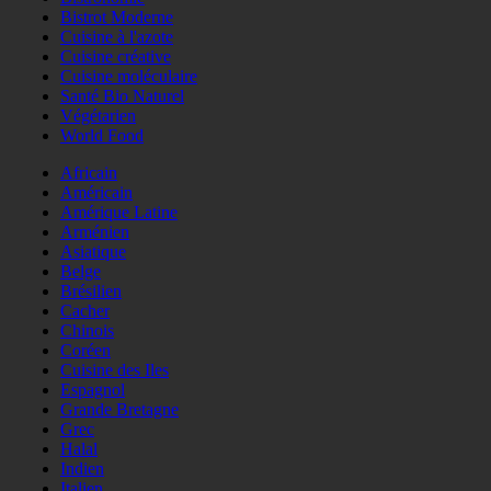
Bistrot Moderne
Cuisine à l'azote
Cuisine créative
Cuisine moléculaire
Santé Bio Naturel
Végétarien
World Food
Africain
Américain
Amérique Latine
Arménien
Asiatique
Belge
Brésilien
Cacher
Chinois
Coréen
Cuisine des Iles
Espagnol
Grande Bretagne
Grec
Halal
Indien
Italien