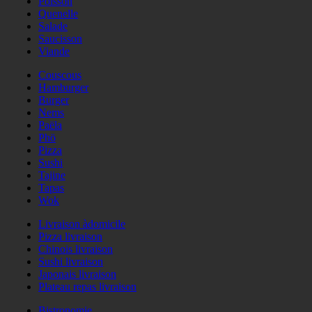
Poisson
Quenelle
Salade
Saucisson
Viande
Couscous
Hamburger
Burger
Nems
Paëla
Phö
Pizza
Sushi
Tajine
Tapas
Wok
Livraison àdomicile
Pizza livraison
Chinois livraison
Sushi livraison
Japonais livraison
Plateau repas livraison
Bistronomie