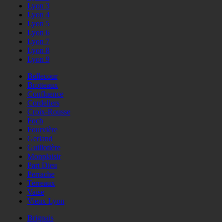
Lyon 3
Lyon 4
Lyon 5
Lyon 6
Lyon 7
Lyon 8
Lyon 9
Bellecour
Brotteaux
Confluence
Cordeliers
Croix-Rousse
Foch
Fourvière
Gerland
Guillotière
Monplaisir
Part Dieu
Perrache
Terreaux
Vaise
Vieux Lyon
Brignais