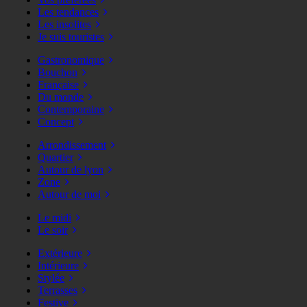
Les tendances
Les insolites
Je suis touristes
Gastronomique
Bouchon
Française
Du monde
Contemporaine
Concept
Arrondissement
Quartier
Autour de lyon
Zone
Autour de moi
Le midi
Le soir
Extérieure
Intérieure
Stylée
Terrasses
Festive