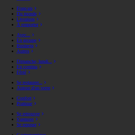
Français
Du monde
Livraison
À emporter
Avec...
En groupe
Business
Autres
Dimanche, lundi...
En continu
Férié
Se restaurer...
Autour d'un verre
Confort
Pratique
Se retrouver
S'amuser
Se reposer
Gastronomique