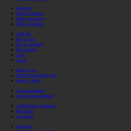
Karaoké
Dîner Dansant
Dîner spectacle
Dîner croisière
Apéritif
Bar à vins
Bar à cocktails
Bar lounge
Café
Tapas
Hôtel Lyon
Hôtel restaurant Lyon
Service Tard
Gastronomique
Semi gastronomique
Authentique bouchon
Bouchon
Lyonnais
Alsacien