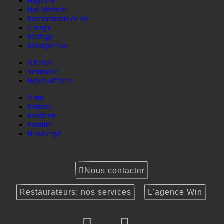
Baptême
Bar Mitzvah
Enterrements de vie
Groupe
Mariage
Musique live
Affaires
Seminaire
Repas affaires
Amis
Enfants
Etudiants
Familial
Handicapé
Nous contacter
Restaurateurs: nos services
L'agence Win