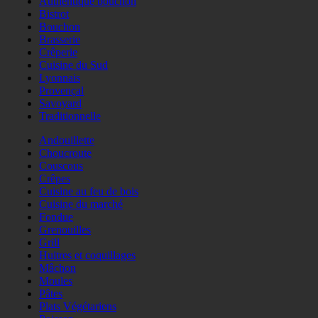
Authentique bouchon
Bistrot
Bouchon
Brasserie
Crêperie
Cuisine du Sud
Lyonnais
Provençal
Savoyard
Traditionnelle
Andouillette
Choucroute
Couscous
Crêpes
Cuisine au feu de bois
Cuisine du marché
Fondue
Grenouilles
Grill
Huitres et coquillages
Mâchon
Moules
Pâtes
Plats Végétariens