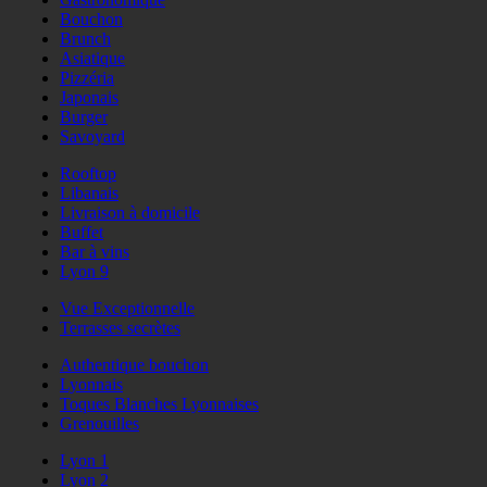
Bouchon
Brunch
Asiatique
Pizzéria
Japonais
Burger
Savoyard
Rooftop
Libanais
Livraison à domicile
Buffet
Bar à vins
Lyon 9
Vue Exceptionnelle
Terrasses secrètes
Authentique bouchon
Lyonnais
Toques Blanches Lyonnaises
Grenouilles
Lyon 1
Lyon 2