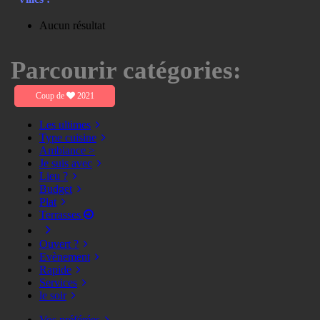
Aucun résultat
Parcourir catégories:
Coup de
2021
Les ultimes
Type cuisine
Ambiance >
Je suis avec
Lieu ?
Budget
Plat
Terrasses
Ouvert ?
Evènement
Rapide
Services
le soir
Vos préférées