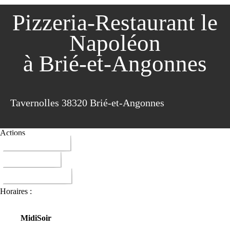
Pizzeria-Restaurant le
Napoléon
à Brié-et-Angonnes
Tavernolles 38320 Brié-et-Angonnes
Actions
04 76 72 00 15
ITINERAIRE
DONNER AVIS
Horaires :
Midi
Soir