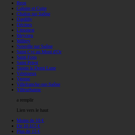
Bron
Caluire et Cuire
Chalon sur Saône
Dardilly
Décines
Limonest
Meyzieu
Millery
Neuville sur Saône
Saint Cyr au Mont d'Or
Saint Fons
Saint Priest
Tassin la Demi Lune
Vénisseux
Vienne
Villefranche-sur-Saône
Villeurbanne
a remplir
Lien vers le haut
Moins de 10 €
De 10 à15 €
Plus de 15 €