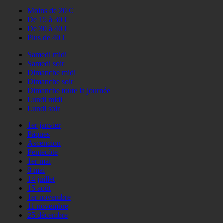
Moins de 20 €
De 15 à 30 €
De 30 à 40 €
Plus de 40 €
Samedi midi
Samedi soir
Dimanche midi
Dimanche soir
Dimanche toute la journée
Lundi midi
Lundi soir
1er janvier
Pâques
Ascencion
Pentecôte
1er mai
8 mai
14 juillet
15 août
1er novembre
11 novembre
25 décembre