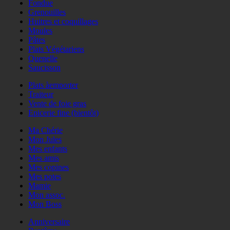
Fondue
Grenouilles
Huitres et coquillages
Moules
Pâtes
Plats Végétariens
Quenelle
Saucisson
Plats àemporter
Traiteur
Vente de foie gras
Epicerie fine (bientôt)
Ma Chérie
Mon Jules
Mes enfants
Mes amis
Mes copines
Mes potes
Mamie
Mon assoc.
Mon Boss
Anniversaire