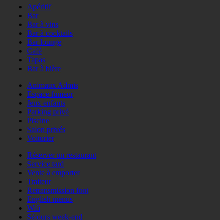
Apéritif
Bar
Bar à vins
Bar à cocktails
Bar lounge
Café
Tapas
Bar à bière
Animaux Admis
Espace fumeur
Jeux enfants
Parking privé
Piscine
Salon privés
Voiturier
Réserver un restaurant
Service tard
Vente à emporter
Traiteur
Retransmission foot
English menus
Wifi
Séjours week-end