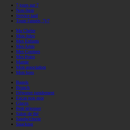
7 jours sur 7
Non-Stop
Service tard
Toute l'année, 7j/7
Ma Chérie
Mon Jules
Mes Enfants
Mes Amis
Mes Copines
Mes Potes
Mamie
Mon association
Mon boss
Bagels
Brunch
Déjeuner rapidement
Encas non stop
Glaces
Petit déjeuner
Salon de thé
Sandwicherie
Snacking