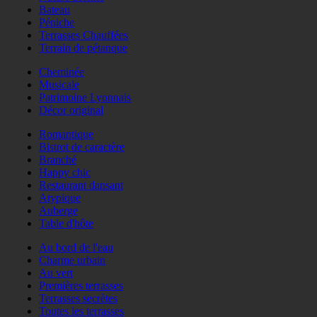
Bateau
Péniche
Terrasses Chauffées
Terrain de pétanque
Cheminée
Musicale
Patrimoine Lyonnais
Décor original
Romantique
Bistrot de caractère
Branché
Happy chic
Restaurant dansant
Atypique
Auberge
Table d'hôte
Au bord de l'eau
Charme urbain
Au vert
Premières terrasses
Terrasses secrètes
Toutes les terrasses