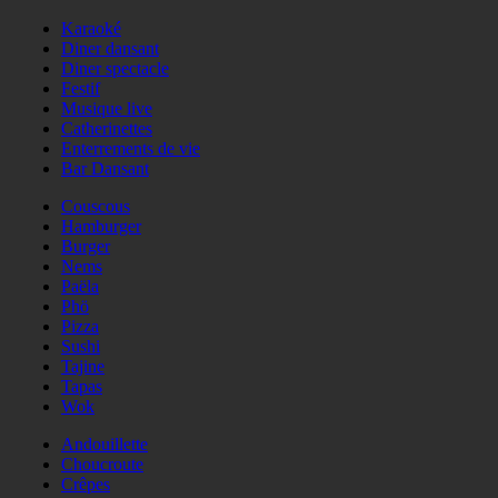
Karaoké
Diner dansant
Diner spectacle
Festif
Musique live
Catherinettes
Enterrements de vie
Bar Dansant
Couscous
Hamburger
Burger
Nems
Paëla
Phö
Pizza
Sushi
Tajine
Tapas
Wok
Andouillette
Choucroute
Crêpes