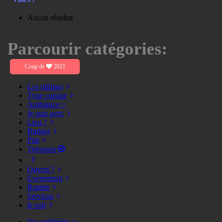
Aucun résultat
Parcourir catégories:
Coup de
2021
Les ultimes
Type cuisine
Ambiance >
Je suis avec
Lieu ?
Budget
Plat
Terrasses
Ouvert ?
Evènement
Rapide
Services
le soir
Vos préférées