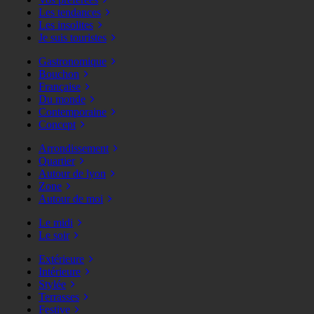
Les tendances
Les insolites
Je suis touristes
Gastronomique
Bouchon
Française
Du monde
Contemporaine
Concept
Arrondissement
Quartier
Autour de lyon
Zone
Autour de moi
Le midi
Le soir
Extérieure
Intérieure
Stylée
Terrasses
Festive