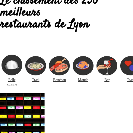
Le classement des 250
meilleurs
restaurants de Lyon
Belle
Tradi
Bouchon
Monde
Bar
Tea
cuisine