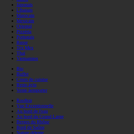
Japonais
Libanais
Marocain
Mexicain
Oriental
Pizzéria
Portugais
Russe
Tex Mex
Thaï
Vietnamien
Bio
Buffet
Cours de cuisine
Resto àvin
Vente àemporter
Rooftop
Vue Exceptionnelle
Au bord de l'eau
Au bord du Grand Large
Berges du Rhône
Bord de Saône
Nature détente