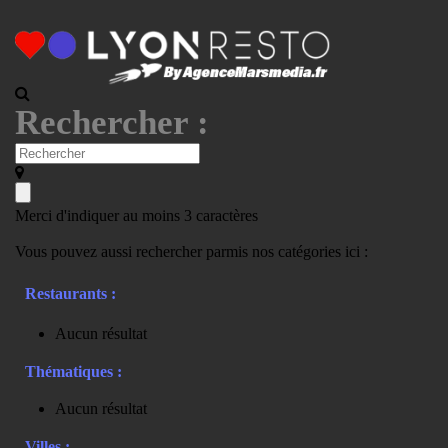
Rechercher :
Merci d'indiquer au moins 3 caractères
Vous pouvez aussi rechercher parmis nos catégories ici :
Restaurants :
Aucun résultat
Thématiques :
Aucun résultat
Villes :