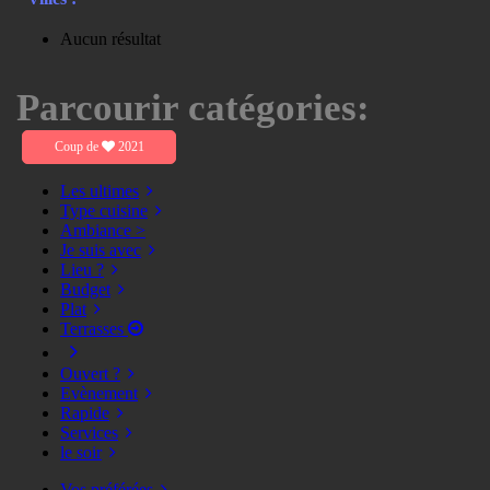
Aucun résultat
Parcourir catégories:
Coup de
2021
Les ultimes
Type cuisine
Ambiance >
Je suis avec
Lieu ?
Budget
Plat
Terrasses
Ouvert ?
Evènement
Rapide
Services
le soir
Vos préférées