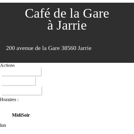
Café de la Gare
à Jarrie
200 avenue de la Gare 38560 Jarrie
Actions
04 76 68 88 23
ITINERAIRE
DONNER AVIS
Horaires :
Midi
Soir
lun