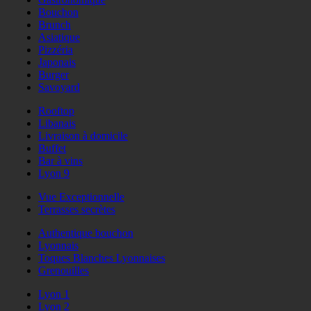
Bouchon
Brunch
Asiatique
Pizzéria
Japonais
Burger
Savoyard
Rooftop
Libanais
Livraison à domicile
Buffet
Bar à vins
Lyon 9
Vue Exceptionnelle
Terrasses secrètes
Authentique bouchon
Lyonnais
Toques Blanches Lyonnaises
Grenouilles
Lyon 1
Lyon 2