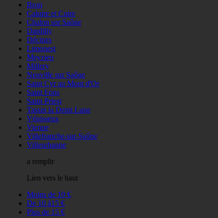
Bron
Caluire et Cuire
Chalon sur Saône
Dardilly
Décines
Limonest
Meyzieu
Millery
Neuville sur Saône
Saint Cyr au Mont d'Or
Saint Fons
Saint Priest
Tassin la Demi Lune
Vénisseux
Vienne
Villefranche-sur-Saône
Villeurbanne
a remplir
Lien vers le haut
Moins de 10 €
De 10 à15 €
Plus de 15 €