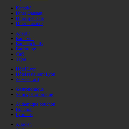
Karaoké
Dîner Dansant
Dîner spectacle
Dîner croisière
Apéritif
Bar à vins
Bar à cocktails
Bar lounge
Café
Tapas
Hôtel Lyon
Hôtel restaurant Lyon
Service Tard
Gastronomique
Semi gastronomique
Authentique bouchon
Bouchon
Lyonnais
Alsacien