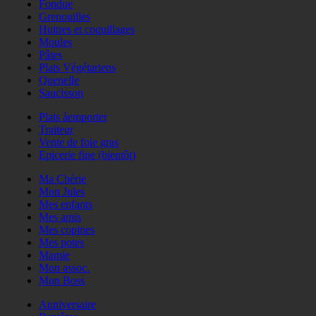
Fondue
Grenouilles
Huitres et coquillages
Moules
Pâtes
Plats Végétariens
Quenelle
Saucisson
Plats àemporter
Traiteur
Vente de foie gras
Epicerie fine (bientôt)
Ma Chérie
Mon Jules
Mes enfants
Mes amis
Mes copines
Mes potes
Mamie
Mon assoc.
Mon Boss
Anniversaire