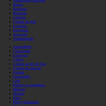
Authentique bouchon
Bistrot
Bouchon
Brasserie
Crêperie
Cuisine du Sud
Lyonnais
Provençal
Savoyard
Traditionnelle
Andouillette
Choucroute
Couscous
Crêpes
Cuisine au feu de bois
Cuisine du marché
Fondue
Grenouilles
Grill
Huitres et coquillages
Mâchon
Moules
Pâtes
Plats Végétariens