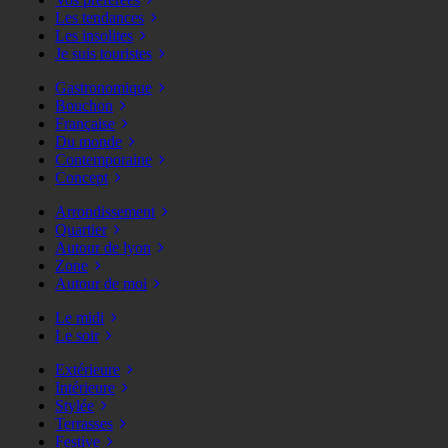
Les tendances
Les insolites
Je suis touristes
Gastronomique
Bouchon
Française
Du monde
Contemporaine
Concept
Arrondissement
Quartier
Autour de lyon
Zone
Autour de moi
Le midi
Le soir
Extérieure
Intérieure
Stylée
Terrasses
Festive