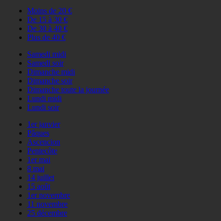
Moins de 20 €
De 15 à 30 €
De 30 à 40 €
Plus de 40 €
Samedi midi
Samedi soir
Dimanche midi
Dimanche soir
Dimanche toute la journée
Lundi midi
Lundi soir
1er janvier
Pâques
Ascencion
Pentecôte
1er mai
8 mai
14 juillet
15 août
1er novembre
11 novembre
25 décembre