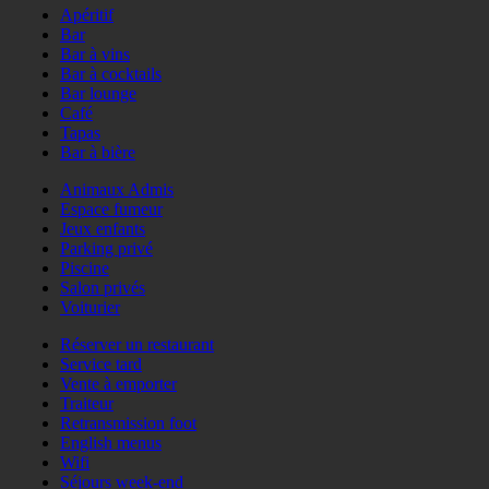
Apéritif
Bar
Bar à vins
Bar à cocktails
Bar lounge
Café
Tapas
Bar à bière
Animaux Admis
Espace fumeur
Jeux enfants
Parking privé
Piscine
Salon privés
Voiturier
Réserver un restaurant
Service tard
Vente à emporter
Traiteur
Retransmission foot
English menus
Wifi
Séjours week-end