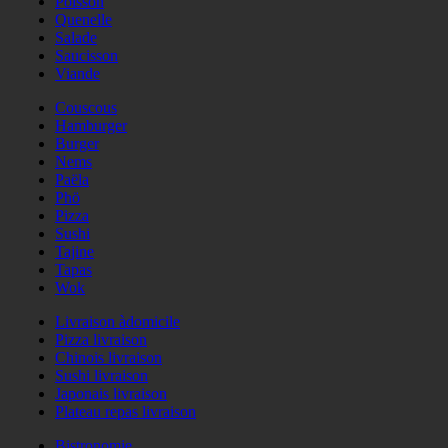
Poisson
Quenelle
Salade
Saucisson
Viande
Couscous
Hamburger
Burger
Nems
Paëla
Phö
Pizza
Sushi
Tajine
Tapas
Wok
Livraison àdomicile
Pizza livraison
Chinois livraison
Sushi livraison
Japonais livraison
Plateau repas livraison
Bistronomie