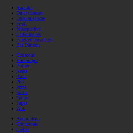
Karaoké
Diner dansant
Diner spectacle
Festif
Musique live
Catherinettes
Enterrements de vie
Bar Dansant
Couscous
Hamburger
Burger
Nems
Paëla
Phö
Pizza
Sushi
Tajine
Tapas
Wok
Andouillette
Choucroute
Crêpes