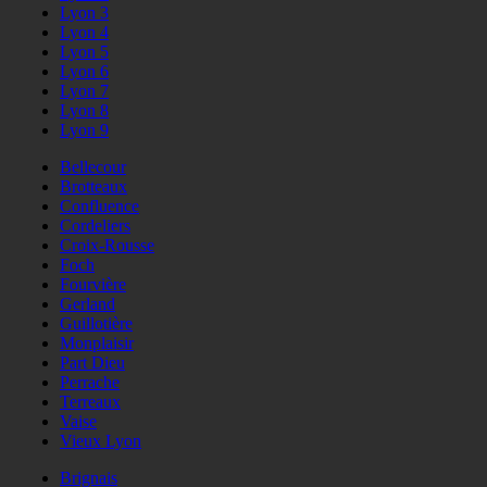
Lyon 3
Lyon 4
Lyon 5
Lyon 6
Lyon 7
Lyon 8
Lyon 9
Bellecour
Brotteaux
Confluence
Cordeliers
Croix-Rousse
Foch
Fourvière
Gerland
Guillotière
Monplaisir
Part Dieu
Perrache
Terreaux
Vaise
Vieux Lyon
Brignais