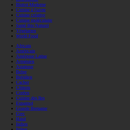
Bistrot Moderne
Cuisine à l'azote
Cuisine créative
Cuisine moléculaire
Santé Bio Naturel
Végétarien
World Food
Africain
Américain
Amérique Latine
Arménien
Asiatique
Belge
Brésilien
Cacher
Chinois
Coréen
Cuisine des Iles
Espagnol
Grande Bretagne
Grec
Halal
Indien
Italien