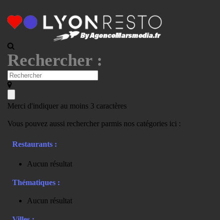
Rechercher :
Merci d'indiquer au moins 3 caractères
Vous pouvez aussi rechercher parmis nos catégories ici :
Restaurants :
Aucun résultat
Thématiques :
Aucun résultat
Villes :