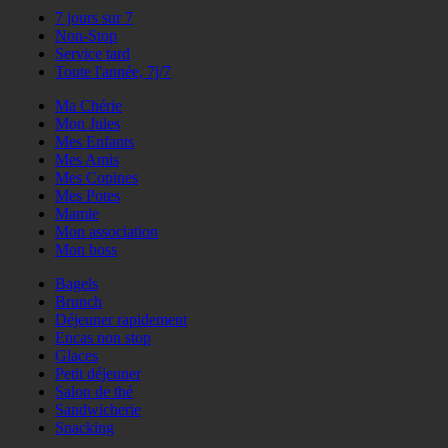
7 jours sur 7
Non-Stop
Service tard
Toute l'année, 7j/7
Ma Chérie
Mon Jules
Mes Enfants
Mes Amis
Mes Copines
Mes Potes
Mamie
Mon association
Mon boss
Bagels
Brunch
Déjeuner rapidement
Encas non stop
Glaces
Petit déjeuner
Salon de thé
Sandwicherie
Snacking