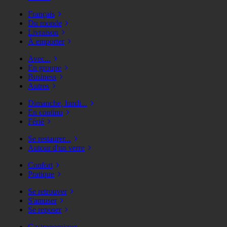
Français
Du monde
Livraison
À emporter
Avec...
En groupe
Business
Autres
Dimanche, lundi...
En continu
Férié
Se restaurer...
Autour d'un verre
Confort
Pratique
Se retrouver
S'amuser
Se reposer
Gastronomique