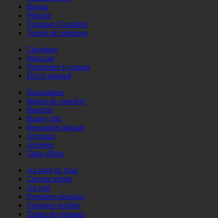
Bateau
Péniche
Terrasses Chauffées
Terrain de pétanque
Cheminée
Musicale
Patrimoine Lyonnais
Décor original
Romantique
Bistrot de caractère
Branché
Happy chic
Restaurant dansant
Atypique
Auberge
Table d'hôte
Au bord de l'eau
Charme urbain
Au vert
Premières terrasses
Terrasses secrètes
Toutes les terrasses