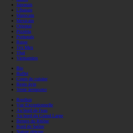
Japonais
Libanais
Marocain
Mexicain
Oriental
Pizzéria
Portugais
Russe
Tex Mex
Thaï
Vietnamien
Bio
Buffet
Cours de cuisine
Resto àvin
Vente àemporter
Rooftop
Vue Exceptionnelle
Au bord de l'eau
Au bord du Grand Large
Berges du Rhône
Bord de Saône
Nature détente