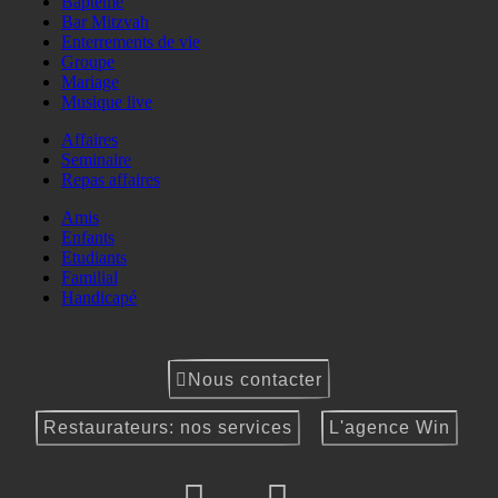
Baptême
Bar Mitzvah
Enterrements de vie
Groupe
Mariage
Musique live
Affaires
Seminaire
Repas affaires
Amis
Enfants
Etudiants
Familial
Handicapé
Nous contacter
Restaurateurs: nos services
L'agence Win