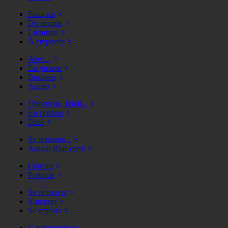
Français
Du monde
Livraison
À emporter
Avec...
En groupe
Business
Autres
Dimanche, lundi...
En continu
Férié
Se restaurer...
Autour d'un verre
Confort
Pratique
Se retrouver
S'amuser
Se reposer
Gastronomique