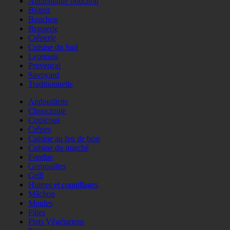
Authentique bouchon
Bistrot
Bouchon
Brasserie
Crêperie
Cuisine du Sud
Lyonnais
Provençal
Savoyard
Traditionnelle
Andouillette
Choucroute
Couscous
Crêpes
Cuisine au feu de bois
Cuisine du marché
Fondue
Grenouilles
Grill
Huitres et coquillages
Mâchon
Moules
Pâtes
Plats Végétariens