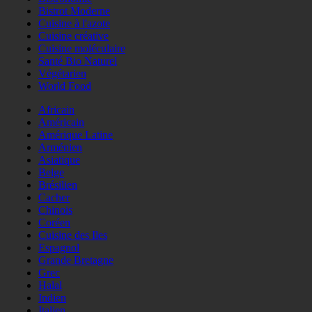
Bistrot Moderne
Cuisine à l'azote
Cuisine créative
Cuisine moléculaire
Santé Bio Naturel
Végétarien
World Food
Africain
Américain
Amérique Latine
Arménien
Asiatique
Belge
Brésilien
Cacher
Chinois
Coréen
Cuisine des Iles
Espagnol
Grande Bretagne
Grec
Halal
Indien
Italien