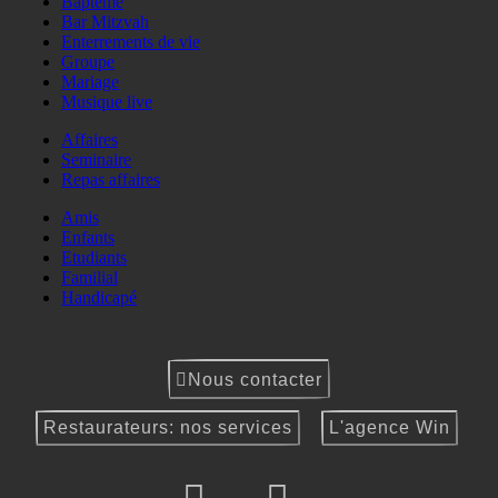
Baptême
Bar Mitzvah
Enterrements de vie
Groupe
Mariage
Musique live
Affaires
Seminaire
Repas affaires
Amis
Enfants
Etudiants
Familial
Handicapé
Nous contacter
Restaurateurs: nos services
L'agence Win