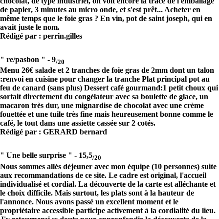
chocolat, de type industriel, on voit encore la trace de l'emballage
de papier, 3 minutes au micro onde, et s'est prêt... Acheter en
même temps que le foie gras ? En vin, pot de saint joseph, qui en
avait juste le nom.
Rédigé par : perrin.gilles
" re/pasbon " -
9
/20
Menu 26€ salade et 2 tranches de foie gras de 2mm dont un talon
:renvoi en cuisine pour changer la tranche Plat principal pot au
feu de canard (sans plus) Dessert café gourmand:1 petit choux qui
sortait directement du congélateur avec sa boulette de glace, un
macaron très dur, une mignardise de chocolat avec une crème
fouettée et une tuile très fine mais heureusement bonne comme le
café, le tout dans une assiette cassée sur 2 cotés.
Rédigé par : GERARD bernard
" Une belle surprise " -
15,5
/20
Nous sommes allés déjeuner avec mon équipe (10 personnes) suite
aux recommandations de ce site. Le cadre est original, l'accueil
individualisé et cordial. La découverte de la carte est alléchante et
le choix difficile. Mais surtout, les plats sont à la hauteur de
l'annonce. Nous avons passé un excellent moment et le
propriétaire accessible participe activement à la cordialité du lieu.