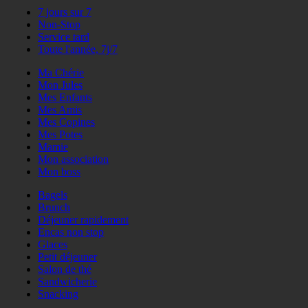
7 jours sur 7
Non-Stop
Service tard
Toute l'année, 7j/7
Ma Chérie
Mon Jules
Mes Enfants
Mes Amis
Mes Copines
Mes Potes
Mamie
Mon association
Mon boss
Bagels
Brunch
Déjeuner rapidement
Encas non stop
Glaces
Petit déjeuner
Salon de thé
Sandwicherie
Snacking