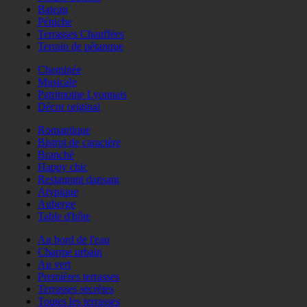
Bateau
Péniche
Terrasses Chauffées
Terrain de pétanque
Cheminée
Musicale
Patrimoine Lyonnais
Décor original
Romantique
Bistrot de caractère
Branché
Happy chic
Restaurant dansant
Atypique
Auberge
Table d'hôte
Au bord de l'eau
Charme urbain
Au vert
Premières terrasses
Terrasses secrètes
Toutes les terrasses