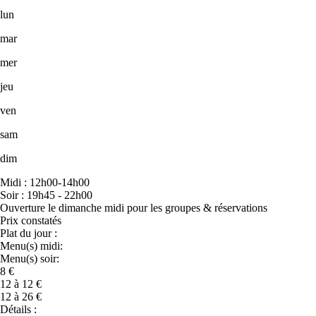
lun
mar
mer
jeu
ven
sam
dim
Midi : 12h00-14h00
Soir : 19h45 - 22h00
Ouverture le dimanche midi pour les groupes & réservations
Prix constatés
Plat du jour :
Menu(s) midi:
Menu(s) soir:
8 €
12 à 12 €
12 à 26 €
Détails :