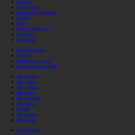
Fondue
Grenouilles
Huitres et coquillages
Moules
Pâtes
Plats Végétariens
Quenelle
Saucisson
Plats àemporter
Traiteur
Vente de foie gras
Epicerie fine (bientôt)
Ma Chérie
Mon Jules
Mes enfants
Mes amis
Mes copines
Mes potes
Mamie
Mon assoc.
Mon Boss
Anniversaire