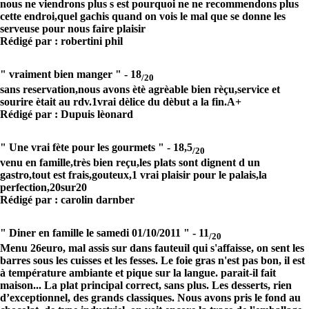
nous ne viendrons plus s est pourquoi ne ne recommendons plus
cette endroi,quel gachis quand on vois le mal que se donne les
serveuse pour nous faire plaisir
Rédigé par : robertini phil
" vraiment bien manger " -
18
/20
sans reservation,nous avons ètè agrèable bien rèçu,service et
sourire ètait au rdv.1vrai dèlice du dèbut a la fin.A+
Rédigé par : Dupuis lèonard
" Une vrai fète pour les gourmets " -
18,5
/20
venu en famille,très bien reçu,les plats sont dignent d un
gastro,tout est frais,gouteux,1 vrai plaisir pour le palais,la
perfection,20sur20
Rédigé par : carolin darnber
" Diner en famille le samedi 01/10/2011 " -
11
/20
Menu 26euro, mal assis sur dans fauteuil qui s'affaisse, on sent les
barres sous les cuisses et les fesses. Le foie gras n'est pas bon, il est
à température ambiante et pique sur la langue. parait-il fait
maison... La plat principal correct, sans plus. Les desserts, rien
d’exceptionnel, des grands classiques. Nous avons pris le fond au