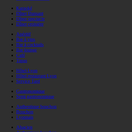
Karaoké
Dîner Dansant
Dîner spectacle
Dîner croisière
Apéritif
Bar à vins
Bar à cocktails
Bar lounge
Café
Tapas
Hôtel Lyon
Hôtel restaurant Lyon
Service Tard
Gastronomique
Semi gastronomique
Authentique bouchon
Bouchon
Lyonnais
Alsacien