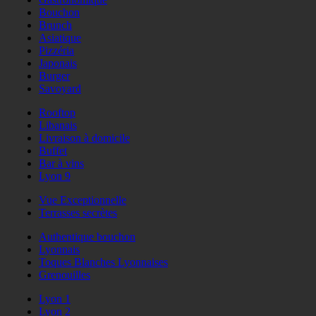
Bouchon
Brunch
Asiatique
Pizzéria
Japonais
Burger
Savoyard
Rooftop
Libanais
Livraison à domicile
Buffet
Bar à vins
Lyon 9
Vue Exceptionnelle
Terrasses secrètes
Authentique bouchon
Lyonnais
Toques Blanches Lyonnaises
Grenouilles
Lyon 1
Lyon 2