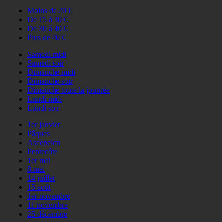
Moins de 20 €
De 15 à 30 €
De 30 à 40 €
Plus de 40 €
Samedi midi
Samedi soir
Dimanche midi
Dimanche soir
Dimanche toute la journée
Lundi midi
Lundi soir
1er janvier
Pâques
Ascencion
Pentecôte
1er mai
8 mai
14 juillet
15 août
1er novembre
11 novembre
25 décembre