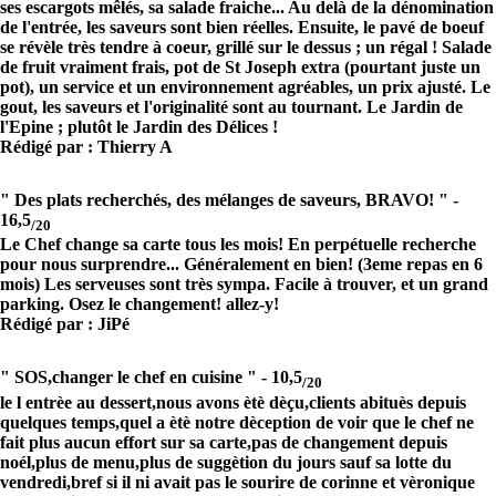
ses escargots mêlés, sa salade fraiche... Au delà de la dénomination
de l'entrée, les saveurs sont bien réelles. Ensuite, le pavé de boeuf
se révèle très tendre à coeur, grillé sur le dessus ; un régal ! Salade
de fruit vraiment frais, pot de St Joseph extra (pourtant juste un
pot), un service et un environnement agréables, un prix ajusté. Le
gout, les saveurs et l'originalité sont au tournant. Le Jardin de
l'Epine ; plutôt le Jardin des Délices !
Rédigé par : Thierry A
" Des plats recherchés, des mélanges de saveurs, BRAVO! " -
16,5
/20
Le Chef change sa carte tous les mois! En perpétuelle recherche
pour nous surprendre... Généralement en bien! (3eme repas en 6
mois) Les serveuses sont très sympa. Facile à trouver, et un grand
parking. Osez le changement! allez-y!
Rédigé par : JiPé
" SOS,changer le chef en cuisine " -
10,5
/20
le l entrèe au dessert,nous avons ètè dèçu,clients abituès depuis
quelques temps,quel a ètè notre dèception de voir que le chef ne
fait plus aucun effort sur sa carte,pas de changement depuis
noél,plus de menu,plus de suggètion du jours sauf sa lotte du
vendredi,bref si il ni avait pas le sourire de corinne et vèronique