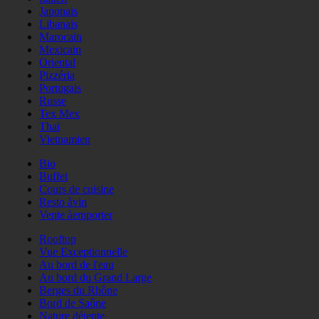
Japonais
Libanais
Marocain
Mexicain
Oriental
Pizzéria
Portugais
Russe
Tex Mex
Thaï
Vietnamien
Bio
Buffet
Cours de cuisine
Resto àvin
Vente àemporter
Rooftop
Vue Exceptionnelle
Au bord de l'eau
Au bord du Grand Large
Berges du Rhône
Bord de Saône
Nature détente