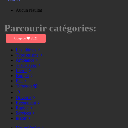
Aucun résultat
Parcourir catégories:
Coup de
2021
Les ultimes
Type cuisine
Ambiance >
Je suis avec
Lieu ?
Budget
Plat
Terrasses
Ouvert ?
Evènement
Rapide
Services
le soir
Vos préférées