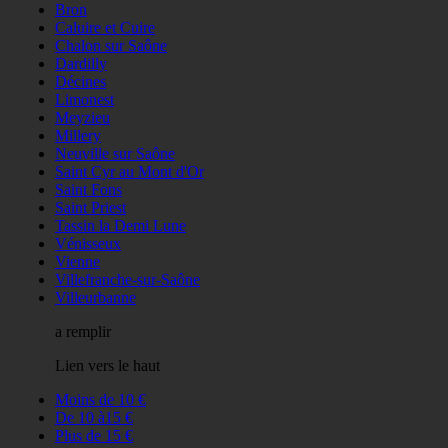
Bron
Caluire et Cuire
Chalon sur Saône
Dardilly
Décines
Limonest
Meyzieu
Millery
Neuville sur Saône
Saint Cyr au Mont d'Or
Saint Fons
Saint Priest
Tassin la Demi Lune
Vénisseux
Vienne
Villefranche-sur-Saône
Villeurbanne
a remplir
Lien vers le haut
Moins de 10 €
De 10 à15 €
Plus de 15 €