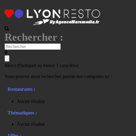
Rechercher :
Merci d'indiquer au moins 3 caractères
Vous pouvez aussi rechercher parmis nos catégories ici :
Restaurants :
Aucun résultat
Thématiques :
Aucun résultat
Villes :