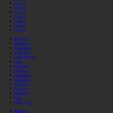
Lyon 3
Lyon 4
Lyon 5
Lyon 6
Lyon 7
Lyon 8
Lyon 9
Bellecour
Brotteaux
Confluence
Cordeliers
Croix-Rousse
Foch
Fourvière
Gerland
Guillotière
Monplaisir
Part Dieu
Perrache
Terreaux
Vaise
Vieux Lyon
Brignais