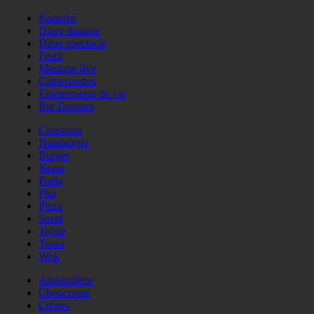
Karaoké
Diner dansant
Diner spectacle
Festif
Musique live
Catherinettes
Enterrements de vie
Bar Dansant
Couscous
Hamburger
Burger
Nems
Paëla
Phö
Pizza
Sushi
Tajine
Tapas
Wok
Andouillette
Choucroute
Crêpes