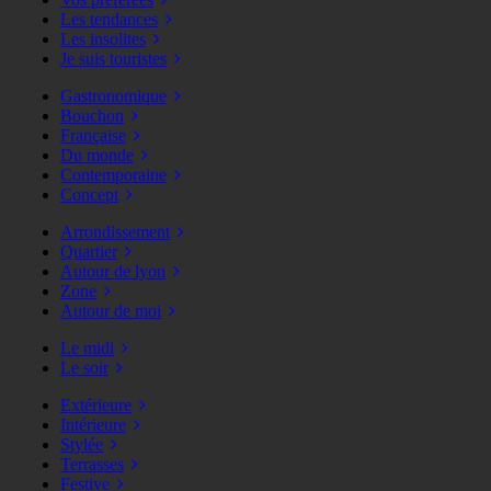
Les tendances
Les insolites
Je suis touristes
Gastronomique
Bouchon
Française
Du monde
Contemporaine
Concept
Arrondissement
Quartier
Autour de lyon
Zone
Autour de moi
Le midi
Le soir
Extérieure
Intérieure
Stylée
Terrasses
Festive