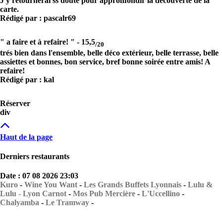
J'y retournerai ss doute pour appronfondir la découverte de la
carte.
Rédigé par : pascalr69
" a faire et à refaire! " -
15,5
/20
trés bien dans l'ensemble, belle déco extérieur, belle terrasse, belle
assiettes et bonnes, bon service, bref bonne soirée entre amis! A
refaire!
Rédigé par : kal
Réserver
div
Haut de la page
Derniers restaurants
Date : 07 08 2026 23:03
Kuro
-
Wine You Want
-
Les Grands Buffets Lyonnais
-
Lulu &
Lulu - Lyon Carnot
-
Mos Pub Mercière
-
L'Uccellino
-
Chalyamba
-
Le Tramway
-