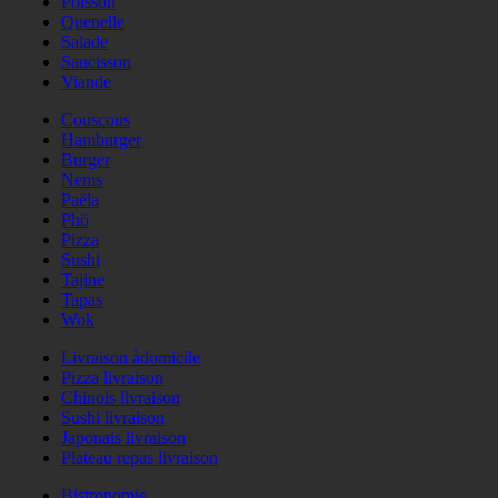
Poisson
Quenelle
Salade
Saucisson
Viande
Couscous
Hamburger
Burger
Nems
Paëla
Phö
Pizza
Sushi
Tajine
Tapas
Wok
Livraison àdomicile
Pizza livraison
Chinois livraison
Sushi livraison
Japonais livraison
Plateau repas livraison
Bistronomie