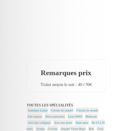
Remarques prix
Ticket moyen le soir : 40 / 50€
TOUTES LES SPÉCIALITÉS
Amérique Latine
Cuisine du marché
Cuisine du monde
Fait maison
Décor particulier
Lyon 69002
Bellecour
Avec mes collègues
Avec mes potes
Entre amis
De 15 à 30
euros
Sympa
Ceviche
Ampère Victor Hugo
Bon
Cosy