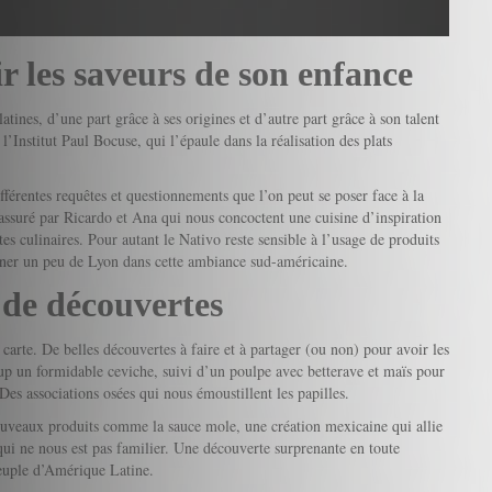
r les saveurs de son enfance
tines, d’une part grâce à ses origines et d’autre part grâce à son talent
l’Institut Paul Bocuse, qui l’épaule dans la réalisation des plats
ifférentes requêtes et questionnements que l’on peut se poser face à la
 assuré par Ricardo et Ana qui nous concoctent une cuisine d’inspiration
tes culinaires. Pour autant le Nativo reste sensible à l’usage de produits
mener un peu de Lyon dans cette ambiance sud-américaine.
 de découvertes
 carte. De belles découvertes à faire et à partager (ou non) pour avoir les
oup un formidable ceviche, suivi d’un poulpe avec betterave et maïs pour
s associations osées qui nous émoustillent les papilles.
 nouveaux produits comme la sauce mole, une création mexicaine qui allie
 qui ne nous est pas familier. Une découverte surprenante en toute
peuple d’Amérique Latine.