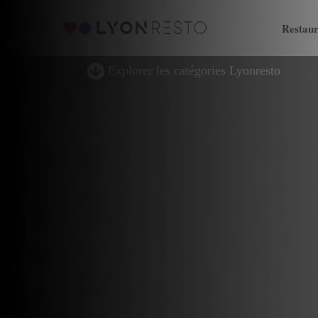
Restaur
Explorer les catégories Lyonresto