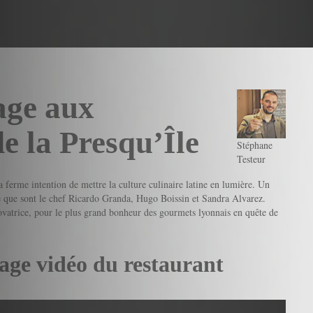
age aux
de la Presqu’Île
Stéphane
Testeur
 ferme intention de mettre la culture culinaire latine en lumière. Un
ère que sont le chef Ricardo Granda, Hugo Boissin et Sandra Alvarez.
novatrice, pour le plus grand bonheur des gourmets lyonnais en quête de
age vidéo du restaurant