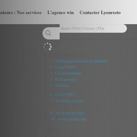
ateurs : Nos services
L'agence win
Contacter Lyonresto
Trouver un type de restaurant en un clin d'oe
Tapez au moins 3 lettres
1- Authentique bouchon lyonnais
2- Lyon 69006
3- Gastronomique
4- Romantique
5- Japonais
6- Lyon 69003
7- Terrasses à Lyon
9- Au bord de l'eau
10- ouvert dimanche
Villes :
Aucun résultat