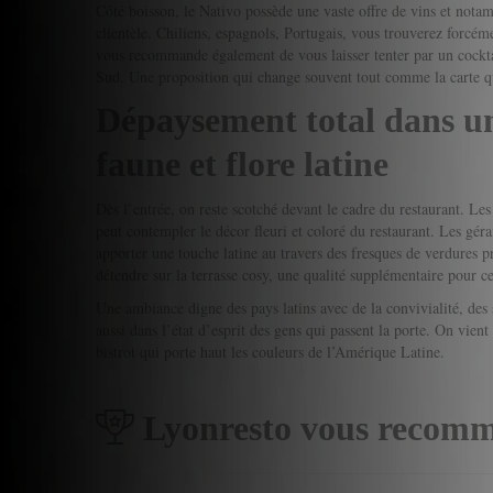
Côté boisson, le Nativo possède une vaste offre de vins et nota
clientèle. Chiliens, espagnols, Portugais, vous trouverez forc
vous recommande également de vous laisser tenter par un cock
Sud. Une proposition qui change souvent tout comme la carte qui
Dépaysement total dans un
faune et flore latine
Dès l’entrée, on reste scotché devant le cadre du restaurant. Le
peut contempler le décor fleuri et coloré du restaurant. Les géra
apporter une touche latine au travers des fresques de verdures p
détendre sur la terrasse cosy, une qualité supplémentaire pour c
Une ambiance digne des pays latins avec de la convivialité, des 
aussi dans l’état d’esprit des gens qui passent la porte. On vien
bistrot qui porte haut les couleurs de l’Amérique Latine.
Lyonresto vous recomm