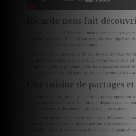
Ricardo nous fait découvri
Né en Equateur, le chef Ricardo Granda sait manier les saveurs la
indéniable en cuisine. Bien aidé par Ana, elle aussi diplômée de 
gourmands de ce bistrot hors du commun.
La jeune équipe sait nous accueillir et reste attentive face aux d
carte que l’on découvre avec appétit. Le voyage des saveurs est
aux influences latines qui plaira à tous les amateurs de découver
locaux et de saisons afin de garantir des plats savoureux et ra
Une cuisine de partages et
Entre amis ou en famille, on se languit des plats proposés sur la
ressentis de chacun. C’est ainsi qu’on a pu déguster coup sur c
terminer avec un ris de veau tamarin avec manioc et cachaça… De
Un des points positifs de cette adresse, c’est la découverte de
le piment, le cacao et les cacahuètes pour un goût assez spécial
convivialité qui n’est pas sans rappeler la chaleur humaine du 