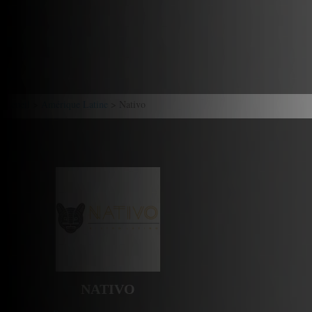
Accueil
>
Amérique Latine
> Nativo
NATIVO