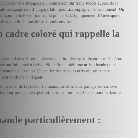
mment des vins étrangers qui connaissent un franc succès auprès de la
ément un cépage issu d’un pays latin pour accompagner votre moment. On
tail comme le Pisco Sour ou la piña colada typiquement d’Amérique du
 est modifiée tous les trois mois environ.
 cadre coloré qui rappelle la
s grandes baies vitrées amènent de la lumière agréable en journée où on
nts ont fait appel à Sylvie Flour Bonnardel, une artiste locale pour
résentes sur les murs. Quand les beaux jours arrivent, on peut se
e lieu moderne et élégant.
sourires et de la chaleur humaine. La cuisine de partage se retrouve
t ici pour partager des plats et passer un moment tous ensemble dans ce
ande particulièrement :