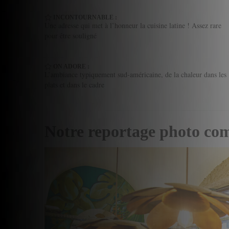
INCONTOURNABLE :
Une adresse qui met à l’honneur la cuisine latine ! Assez rare
pour être souligné
ON ADORE :
L’ambiance typiquement sud-américaine, de la chaleur dans les
plats et dans le cadre
Notre reportage photo co