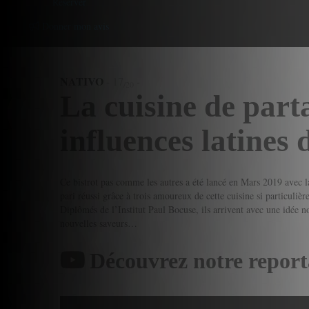
Reserver
Donner mon avis
NATIVO
-
17
-
/20
La cuisine de part
influences latines 
Ce bistrot pas comme les autres a été lancé en Mars 2019 avec la
pari réussi grâce à trois amoureux de cette cuisine si particuli
Diplômés de l’Institut Paul Bocuse, ils arrivent avec une idée 
nouvelles saveurs…
Découvrez notre report