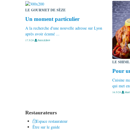
LE GOURMET DE SÈZE
Un moment particulier
A la recherche d'une nouvelle adresse sur Lyon
après avoir écumé ...
17.5/20
PatrickB69
LE SHIM
Pour un
Cuisine ma
qui met en 
16.5/20
Mart
Restaurateurs
Espace restaurateur
Être sur le guide