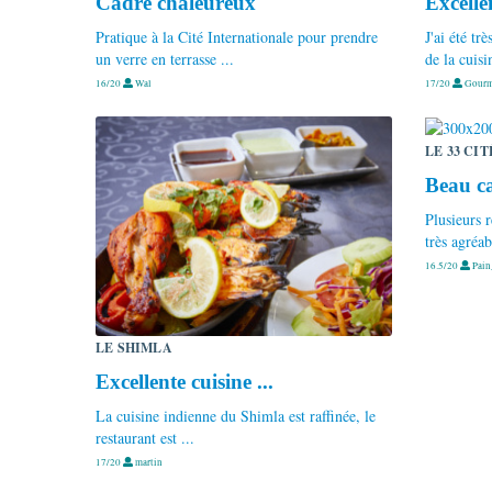
Cadre chaleureux
Excelle
Pratique à la Cité Internationale pour prendre
J'ai été tr
un verre en terrasse ...
de la cuisin
16/20
Wal
17/20
Gourme
LE 33 CIT
Beau ca
Plusieurs r
très agréab
16.5/20
Pain
LE SHIMLA
Excellente cuisine ...
La cuisine indienne du Shimla est raffinée, le
restaurant est ...
17/20
martin