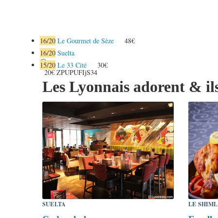
16
/20
Le Gourmet de Sèze
48€
16
/20
Suelta
15
/20
Le 33 Cité
30€
20€
ZPUPUFIjS34
Les Lyonnais adorent & ils
SUELTA
LE SHIM