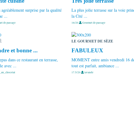
nte cuisine
Très jolie terrasse
ès agréablement surprise par la qualité
La plus jolie terrasse sur la voie prin
e ...
la Cité ...
t de passage
16/20
Gourmet de passage
É
LE GOURMET DE SÈZE
dre et bonne ...
FABULEUX
epas dans ce restaurant en terrasse,
MOMENT entre amis vendredi 16 d
le avec ...
tout est parfait, ambiance ...
_au_chocolat
17.5/20
lavande