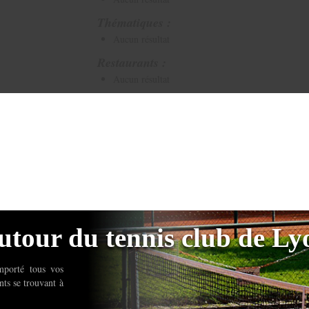
Thématiques :
Aucun résultat
Restaurants :
Aucun résultat
utour du tennis club de L
mporté tous vos
nts se trouvant à