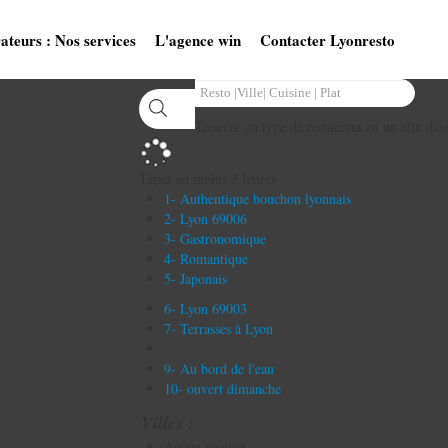
ateurs : Nos services
L'agence win
Contacter Lyonresto
Trouver un type de restaurant en un clin d'oe
Tapez au moins 3 lettres
1- Authentique bouchon lyonnais
2- Lyon 69006
3- Gastronomique
4- Romantique
5- Japonais
6- Lyon 69003
7- Terrasses à Lyon
9- Au bord de l'eau
10- ouvert dimanche
Villes :
Aucun résultat