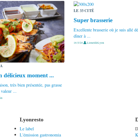
LE 33 CITÉ
Super brasserie
Excellente brasserie où je suis allé d
dîner à ...
18.5/20
LioneldeLyon
LA
 délicieux moment ...
ison, très bien présentée, pas grasse
valeur ...
in
Lyonresto
D
Le label
D
L'émission gastronomia
K