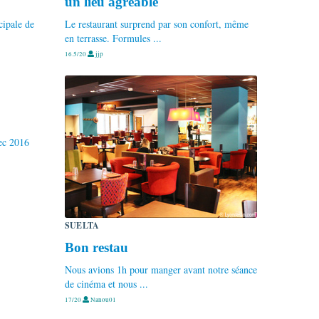
un lieu agréable
cipale de
Le restaurant surprend par son confort, même
en terrasse. Formules ...
16.5/20
jjp
ec 2016
SUELTA
Bon restau
Nous avions 1h pour manger avant notre séance
de cinéma et nous ...
17/20
Nanou01