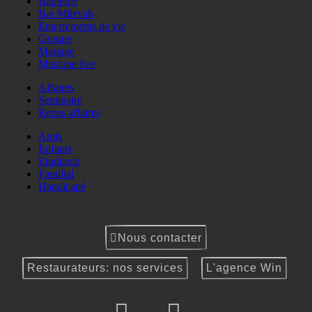
Baptême
Bar Mitzvah
Enterrements de vie
Groupe
Mariage
Musique live
Affaires
Seminaire
Repas affaires
Amis
Enfants
Etudiants
Familial
Handicapé
Nous contacter
Restaurateurs: nos services
L'agence Win