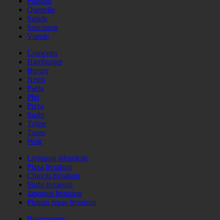
Poisson
Quenelle
Salade
Saucisson
Viande
Couscous
Hamburger
Burger
Nems
Paëla
Phö
Pizza
Sushi
Tajine
Tapas
Wok
Livraison àdomicile
Pizza livraison
Chinois livraison
Sushi livraison
Japonais livraison
Plateau repas livraison
Bistronomie