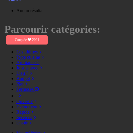
Aucun résultat
Parcourir catégories:
Coup de
2021
Les ultimes
Type cuisine
Ambiance >
Je suis avec
Lieu ?
Budget
Plat
Terrasses
Ouvert ?
Evènement
Rapide
Services
le soir
Vos préférées