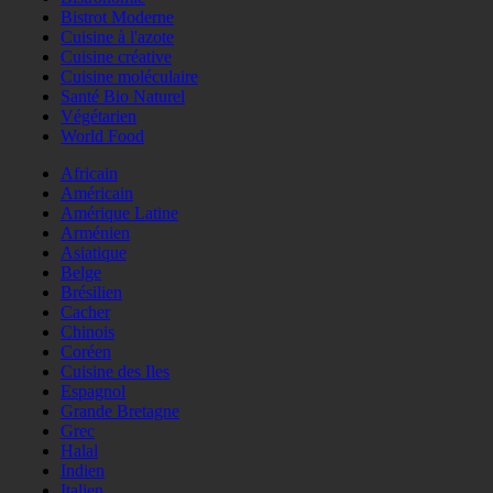
Bistrot Moderne
Cuisine à l'azote
Cuisine créative
Cuisine moléculaire
Santé Bio Naturel
Végétarien
World Food
Africain
Américain
Amérique Latine
Arménien
Asiatique
Belge
Brésilien
Cacher
Chinois
Coréen
Cuisine des Iles
Espagnol
Grande Bretagne
Grec
Halal
Indien
Italien