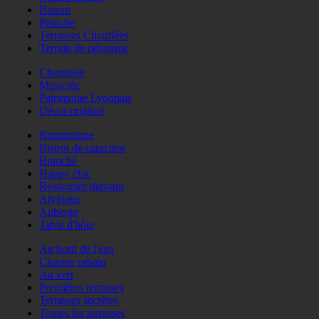
Bateau
Péniche
Terrasses Chauffées
Terrain de pétanque
Cheminée
Musicale
Patrimoine Lyonnais
Décor original
Romantique
Bistrot de caractère
Branché
Happy chic
Restaurant dansant
Atypique
Auberge
Table d'hôte
Au bord de l'eau
Charme urbain
Au vert
Premières terrasses
Terrasses secrètes
Toutes les terrasses