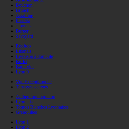
Bouchon
Brunch
Asiatique
Pizzéria
Japonais
Burger
Savoyard
Rooftop
Libanais
Livraison à domicile
Buffet
Bar à vins
Lyon 9
Vue Exceptionnelle
Terrasses secrètes
Authentique bouchon
Lyonnais
Toques Blanches Lyonnaises
Grenouilles
Lyon 1
Lyon 2