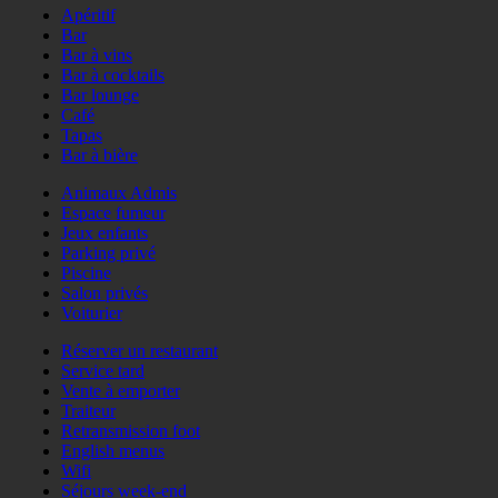
Apéritif
Bar
Bar à vins
Bar à cocktails
Bar lounge
Café
Tapas
Bar à bière
Animaux Admis
Espace fumeur
Jeux enfants
Parking privé
Piscine
Salon privés
Voiturier
Réserver un restaurant
Service tard
Vente à emporter
Traiteur
Retransmission foot
English menus
Wifi
Séjours week-end