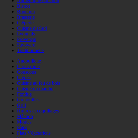
Authentique bouchon
Bistrot
Bouchon
Brasserie
Crêperie
Cuisine du Sud
Lyonnais
Provençal
Savoyard
Traditionnelle
Andouillette
Choucroute
Couscous
Crêpes
Cuisine au feu de bois
Cuisine du marché
Fondue
Grenouilles
Grill
Huitres et coquillages
Mâchon
Moules
Pâtes
Plats Végétariens