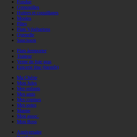
Fondue
Grenouilles
Huitres et coquillages
Moules
Pâtes
Plats Végétariens
Quenelle
Saucisson
Plats àemporter
Traiteur
Vente de foie gras
Epicerie fine (bientôt)
Ma Chérie
Mon Jules
Mes enfants
Mes amis
Mes copines
Mes potes
Mamie
Mon assoc.
Mon Boss
Anniversaire