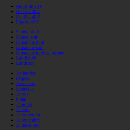
Moins de 20 €
De 15 à 30 €
De 30 à 40 €
Plus de 40 €
Samedi midi
Samedi soir
Dimanche midi
Dimanche soir
Dimanche toute la journée
Lundi midi
Lundi soir
1er janvier
Pâques
Ascencion
Pentecôte
1er mai
8 mai
14 juillet
15 août
1er novembre
11 novembre
25 décembre