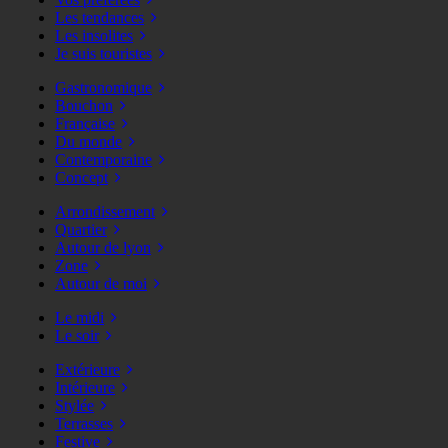
Les tendances
Les insolites
Je suis touristes
Gastronomique
Bouchon
Française
Du monde
Contemporaine
Concept
Arrondissement
Quartier
Autour de lyon
Zone
Autour de moi
Le midi
Le soir
Extérieure
Intérieure
Stylée
Terrasses
Festive