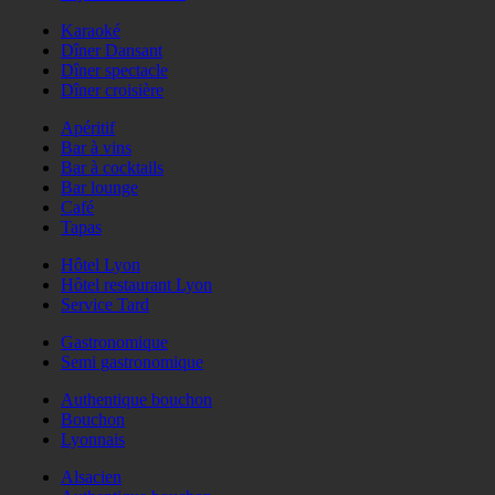
Karaoké
Dîner Dansant
Dîner spectacle
Dîner croisière
Apéritif
Bar à vins
Bar à cocktails
Bar lounge
Café
Tapas
Hôtel Lyon
Hôtel restaurant Lyon
Service Tard
Gastronomique
Semi gastronomique
Authentique bouchon
Bouchon
Lyonnais
Alsacien