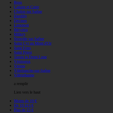
Bron
Caluire et Cuire
Chalon sur Saône
Dardilly
Décines
Limonest
Meyzieu
Millery
Neuville sur Saône
Saint Cyr au Mont d'Or
Saint Fons
Saint Priest
Tassin la Demi Lune
Vénisseux
Vienne
Villefranche-sur-Saône
Villeurbanne
a remplir
Lien vers le haut
Moins de 10 €
De 10 à15 €
Plus de 15 €