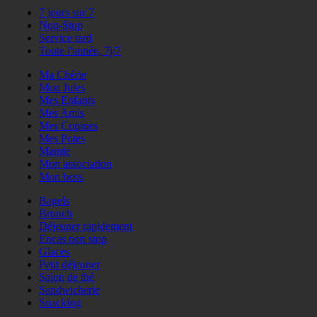
7 jours sur 7
Non-Stop
Service tard
Toute l'année, 7j/7
Ma Chérie
Mon Jules
Mes Enfants
Mes Amis
Mes Copines
Mes Potes
Mamie
Mon association
Mon boss
Bagels
Brunch
Déjeuner rapidement
Encas non stop
Glaces
Petit déjeuner
Salon de thé
Sandwicherie
Snacking