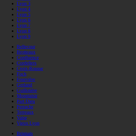
Lyon 3
Lyon 4
Lyon 5
Lyon 6
Lyon 7
Lyon 8
Lyon 9
Bellecour
Brotteaux
Confluence
Cordeliers
Croix-Rousse
Foch
Fourvière
Gerland
Guillotière
Monplaisir
Part Dieu
Perrache
Terreaux
Vaise
Vieux Lyon
Brignais