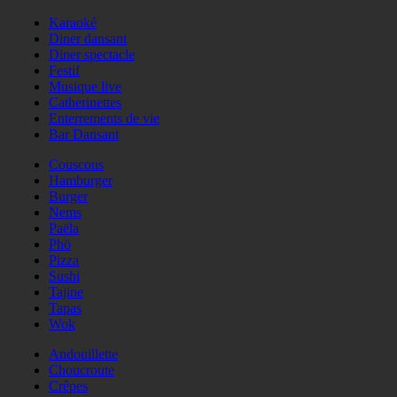
Karaoké
Diner dansant
Diner spectacle
Festif
Musique live
Catherinettes
Enterrements de vie
Bar Dansant
Couscous
Hamburger
Burger
Nems
Paëla
Phö
Pizza
Sushi
Tajine
Tapas
Wok
Andouillette
Choucroute
Crêpes