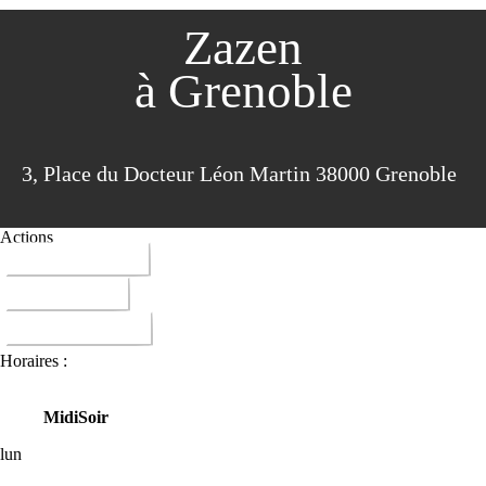
Zazen
à Grenoble
3, Place du Docteur Léon Martin 38000 Grenoble
Actions
04 76 85 44 81
ITINERAIRE
DONNER AVIS
Horaires :
Midi
Soir
lun