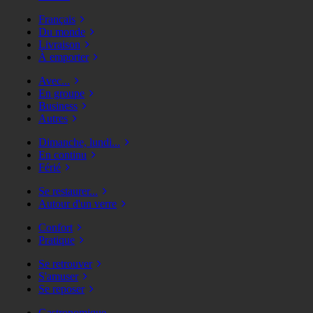
Français
Du monde
Livraison
À emporter
Avec...
En groupe
Business
Autres
Dimanche, lundi...
En continu
Férié
Se restaurer...
Autour d'un verre
Confort
Pratique
Se retrouver
S'amuser
Se reposer
Gastronomique