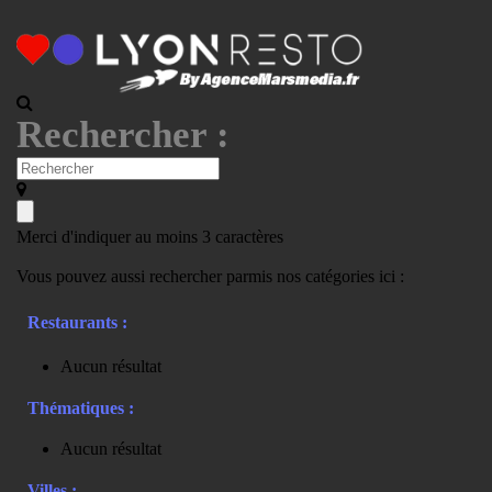
Rechercher :
Merci d'indiquer au moins 3 caractères
Vous pouvez aussi rechercher parmis nos catégories ici :
Restaurants :
Aucun résultat
Thématiques :
Aucun résultat
Villes :