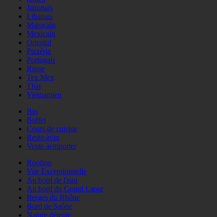
Japonais
Libanais
Marocain
Mexicain
Oriental
Pizzéria
Portugais
Russe
Tex Mex
Thaï
Vietnamien
Bio
Buffet
Cours de cuisine
Resto àvin
Vente àemporter
Rooftop
Vue Exceptionnelle
Au bord de l'eau
Au bord du Grand Large
Berges du Rhône
Bord de Saône
Nature détente