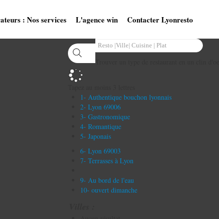
ateurs : Nos services
L'agence win
Contacter Lyonresto
Trouver un type de restaurant en un clin d'oe
Tapez au moins 3 lettres
1- Authentique bouchon lyonnais
2- Lyon 69006
3- Gastronomique
4- Romantique
5- Japonais
6- Lyon 69003
7- Terrasses à Lyon
9- Au bord de l'eau
10- ouvert dimanche
Villes :
Aucun résultat