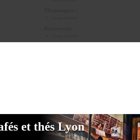
Thématiques :
Aucun résultat
Restaurants :
Aucun résultat
fés et thés Lyon