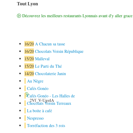
Tout Lyon
Découvrez les meilleurs restaurants Lyonnais avant d'y aller grace 
16
/20
A Chacun sa tasse
16
/20
Chocolats Voisin République
15
/20
Malleval
15
/20
Le Parti du Thé
14
/20
Chocolaterie Janin
Au Nègre
Cafés Gonéo
Cafés Gonéo - Les Halles de
2Vf_V-Ugs4A
Chocolats Voisin Terreaux
La boite à café
Nespresso
Torréfaction des 3 rois