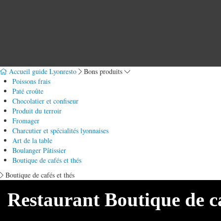
Accueil guide Lyonresto
Bons produits
Poissons frais
Paté croûte
Chocolatier et confiseur
Produit du terroir
Fromager
Charcutier et spécialités lyonnaises
Art de la table
Boulanger Pâtissier
Boutique de cafés et thés
Boutique de cafés et thés
Restaurant Boutique de ca