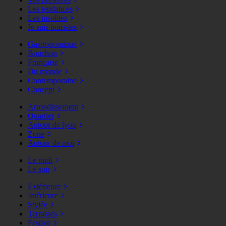
Les tendances
Les insolites
Je suis touristes
Gastronomique
Bouchon
Française
Du monde
Contemporaine
Concept
Arrondissement
Quartier
Autour de lyon
Zone
Autour de moi
Le midi
Le soir
Extérieure
Intérieure
Stylée
Terrasses
Festive