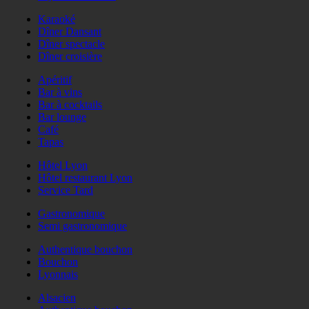
Karaoké
Dîner Dansant
Dîner spectacle
Dîner croisière
Apéritif
Bar à vins
Bar à cocktails
Bar lounge
Café
Tapas
Hôtel Lyon
Hôtel restaurant Lyon
Service Tard
Gastronomique
Semi gastronomique
Authentique bouchon
Bouchon
Lyonnais
Alsacien