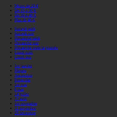
Moins de 20 €
De 15 à 30 €
De 30 à 40 €
Plus de 40 €
Samedi midi
Samedi soir
Dimanche midi
Dimanche soir
Dimanche toute la journée
Lundi midi
Lundi soir
1er janvier
Pâques
Ascencion
Pentecôte
1er mai
8 mai
14 juillet
15 août
1er novembre
11 novembre
25 décembre