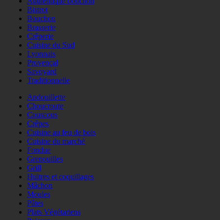
Authentique bouchon
Bistrot
Bouchon
Brasserie
Crêperie
Cuisine du Sud
Lyonnais
Provençal
Savoyard
Traditionnelle
Andouillette
Choucroute
Couscous
Crêpes
Cuisine au feu de bois
Cuisine du marché
Fondue
Grenouilles
Grill
Huitres et coquillages
Mâchon
Moules
Pâtes
Plats Végétariens