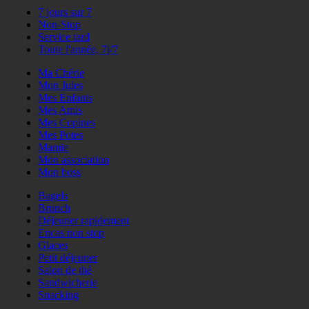
7 jours sur 7
Non-Stop
Service tard
Toute l'année, 7j/7
Ma Chérie
Mon Jules
Mes Enfants
Mes Amis
Mes Copines
Mes Potes
Mamie
Mon association
Mon boss
Bagels
Brunch
Déjeuner rapidement
Encas non stop
Glaces
Petit déjeuner
Salon de thé
Sandwicherie
Snacking