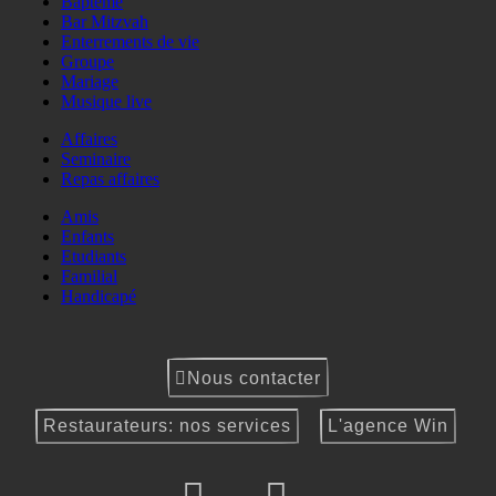
Baptême
Bar Mitzvah
Enterrements de vie
Groupe
Mariage
Musique live
Affaires
Seminaire
Repas affaires
Amis
Enfants
Etudiants
Familial
Handicapé
Nous contacter
Restaurateurs: nos services
L'agence Win