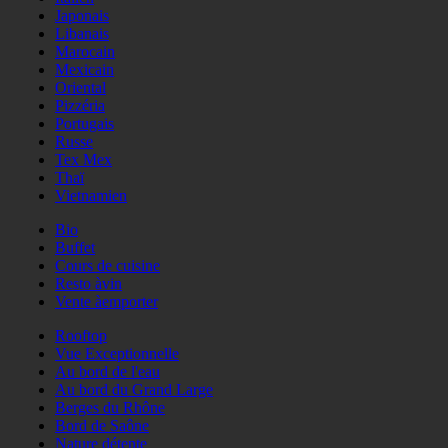
Japonais
Libanais
Marocain
Mexicain
Oriental
Pizzéria
Portugais
Russe
Tex Mex
Thaï
Vietnamien
Bio
Buffet
Cours de cuisine
Resto àvin
Vente àemporter
Rooftop
Vue Exceptionnelle
Au bord de l'eau
Au bord du Grand Large
Berges du Rhône
Bord de Saône
Nature détente