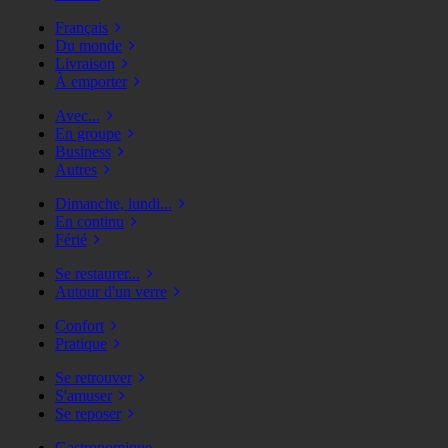
Français
Du monde
Livraison
À emporter
Avec...
En groupe
Business
Autres
Dimanche, lundi...
En continu
Férié
Se restaurer...
Autour d'un verre
Confort
Pratique
Se retrouver
S'amuser
Se reposer
Gastronomique