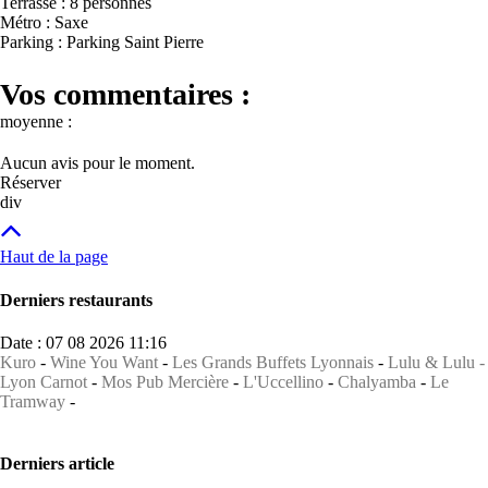
Terrasse : 8 personnes
Métro : Saxe
Parking : Parking Saint Pierre
Vos commentaires :
moyenne :
Aucun avis pour le moment.
Réserver
div
Haut de la page
Derniers restaurants
Date : 07 08 2026 11:16
Kuro
-
Wine You Want
-
Les Grands Buffets Lyonnais
-
Lulu & Lulu -
Lyon Carnot
-
Mos Pub Mercière
-
L'Uccellino
-
Chalyamba
-
Le
Tramway
-
Derniers article