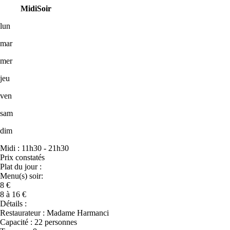
Midi
Soir
lun
mar
mer
jeu
ven
sam
dim
Midi : 11h30 - 21h30
Prix constatés
Plat du jour :
Menu(s) soir:
8 €
8 à 16 €
Détails :
Restaurateur : Madame Harmanci
Capacité : 22 personnes