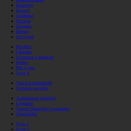
Bouchon
Brunch
Asiatique
Pizzéria
Japonais
Burger
Savoyard
Rooftop
Libanais
Livraison à domicile
Buffet
Bar à vins
Lyon 9
Vue Exceptionnelle
Terrasses secrètes
Authentique bouchon
Lyonnais
Toques Blanches Lyonnaises
Grenouilles
Lyon 1
Lyon 2