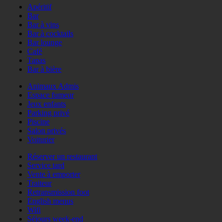
Apéritif
Bar
Bar à vins
Bar à cocktails
Bar lounge
Café
Tapas
Bar à bière
Animaux Admis
Espace fumeur
Jeux enfants
Parking privé
Piscine
Salon privés
Voiturier
Réserver un restaurant
Service tard
Vente à emporter
Traiteur
Retransmission foot
English menus
Wifi
Séjours week-end