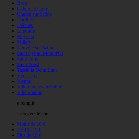
Bron
Caluire et Cuire
Chalon sur Saône
Dardilly
Décines
Limonest
Meyzieu
Millery
Neuville sur Saône
Saint Cyr au Mont d'Or
Saint Fons
Saint Priest
Tassin la Demi Lune
Vénisseux
Vienne
Villefranche-sur-Saône
Villeurbanne
a remplir
Lien vers le haut
Moins de 10 €
De 10 à15 €
Plus de 15 €