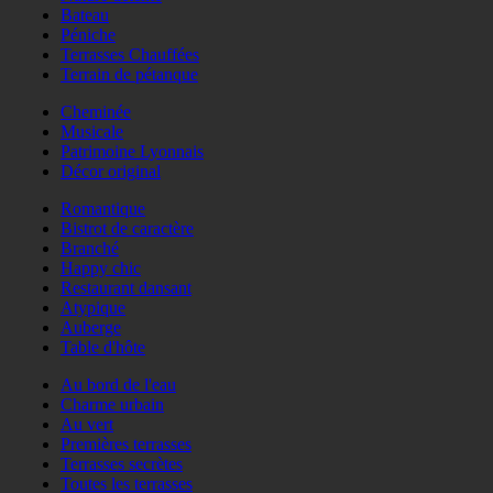
Bateau
Péniche
Terrasses Chauffées
Terrain de pétanque
Cheminée
Musicale
Patrimoine Lyonnais
Décor original
Romantique
Bistrot de caractère
Branché
Happy chic
Restaurant dansant
Atypique
Auberge
Table d'hôte
Au bord de l'eau
Charme urbain
Au vert
Premières terrasses
Terrasses secrètes
Toutes les terrasses