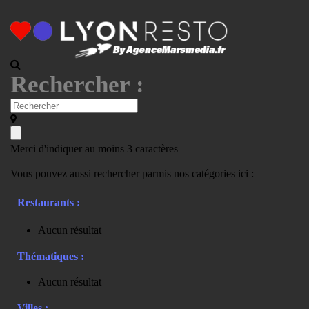
Rechercher :
Merci d'indiquer au moins 3 caractères
Vous pouvez aussi rechercher parmis nos catégories ici :
Restaurants :
Aucun résultat
Thématiques :
Aucun résultat
Villes :