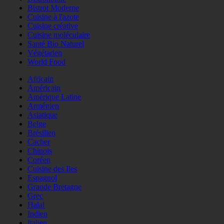
Bistrot Moderne
Cuisine à l'azote
Cuisine créative
Cuisine moléculaire
Santé Bio Naturel
Végétarien
World Food
Africain
Américain
Amérique Latine
Arménien
Asiatique
Belge
Brésilien
Cacher
Chinois
Coréen
Cuisine des Iles
Espagnol
Grande Bretagne
Grec
Halal
Indien
Italien