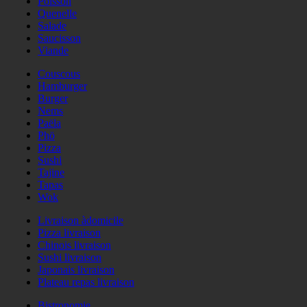
Poisson
Quenelle
Salade
Saucisson
Viande
Couscous
Hamburger
Burger
Nems
Paëla
Phö
Pizza
Sushi
Tajine
Tapas
Wok
Livraison àdomicile
Pizza livraison
Chinois livraison
Sushi livraison
Japonais livraison
Plateau repas livraison
Bistronomie