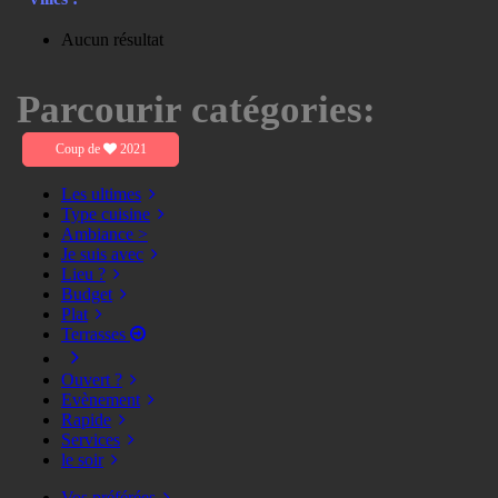
Aucun résultat
Parcourir catégories:
Coup de
2021
Les ultimes
Type cuisine
Ambiance >
Je suis avec
Lieu ?
Budget
Plat
Terrasses
Ouvert ?
Evènement
Rapide
Services
le soir
Vos préférées