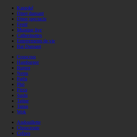
Karaoké
Diner dansant
Diner spectacle
Festif
Musique live
Catherinettes
Enterrements de vie
Bar Dansant
Couscous
Hamburger
Burger
Nems
Paëla
Phö
Pizza
Sushi
Tajine
Tapas
Wok
Andouillette
Choucroute
Crêpes