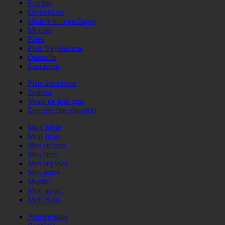
Fondue
Grenouilles
Huitres et coquillages
Moules
Pâtes
Plats Végétariens
Quenelle
Saucisson
Plats àemporter
Traiteur
Vente de foie gras
Epicerie fine (bientôt)
Ma Chérie
Mon Jules
Mes enfants
Mes amis
Mes copines
Mes potes
Mamie
Mon assoc.
Mon Boss
Anniversaire