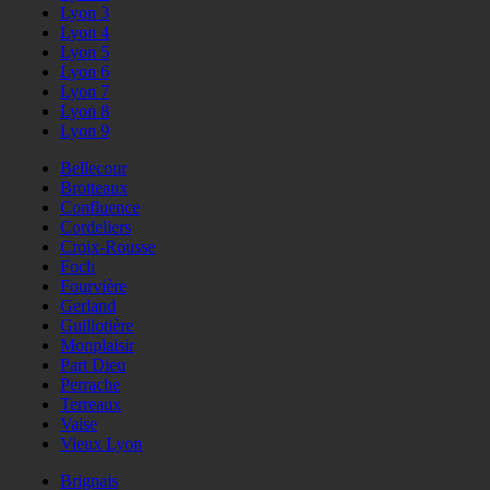
Lyon 3
Lyon 4
Lyon 5
Lyon 6
Lyon 7
Lyon 8
Lyon 9
Bellecour
Brotteaux
Confluence
Cordeliers
Croix-Rousse
Foch
Fourvière
Gerland
Guillotière
Monplaisir
Part Dieu
Perrache
Terreaux
Vaise
Vieux Lyon
Brignais